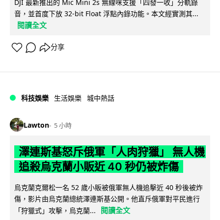
DJI 最新推出的 Mic Mini 2s 無線咪支援「四發一收」分軌錄
音，並首度下放 32-bit Float 浮點內錄功能。本文經實測其...
閱讀全文
分享
科技娛樂
生活娛樂
城中熱話
Lawton
5 小時
澤連斯基怒斥俄軍「人肉狩獵」 無人機
追殺烏克蘭小販近 40 秒仍被炸傷
烏克蘭克爾松一名 52 歲小販被俄軍無人機追擊近 40 秒後被炸
傷，影片由烏克蘭總統澤連斯基公開。他直斥俄軍對平民進行
閱讀全文
「狩獵式」攻擊，烏克蘭...