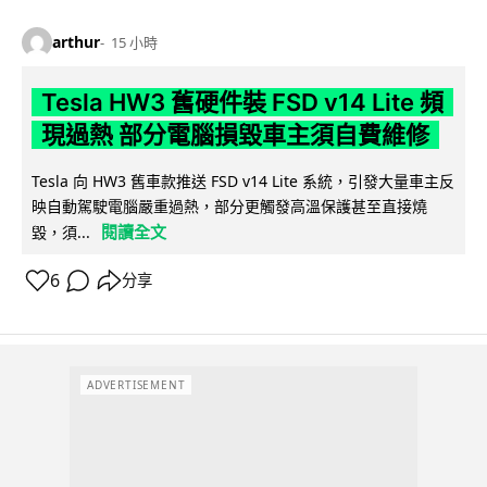
arthur
15 小時
Tesla HW3 舊硬件裝 FSD v14 Lite 頻
現過熱 部分電腦損毀車主須自費維修
Tesla 向 HW3 舊車款推送 FSD v14 Lite 系統，引發大量車主反
映自動駕駛電腦嚴重過熱，部分更觸發高溫保護甚至直接燒
閱讀全文
毀，須...
6
分享
ADVERTISEMENT