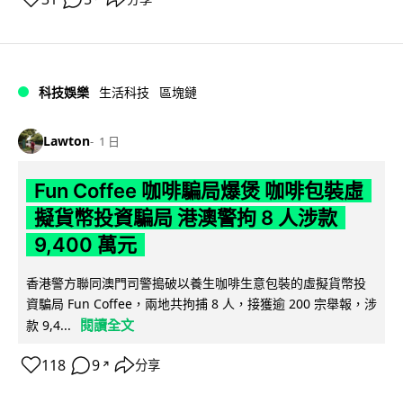
科技娛樂
生活科技
區塊鏈
Lawton
1 日
Fun Coffee 咖啡騙局爆煲 咖啡包裝虛
擬貨幣投資騙局 港澳警拘 8 人涉款
9,400 萬元
香港警方聯同澳門司警搗破以養生咖啡生意包裝的虛擬貨幣投
資騙局 Fun Coffee，兩地共拘捕 8 人，接獲逾 200 宗舉報，涉
閱讀全文
款 9,4...
118
9
分享
↗