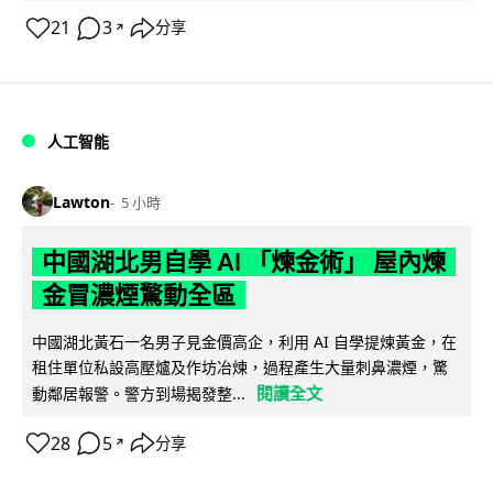
21
3
分享
↗
人工智能
Lawton
5 小時
中國湖北男自學 AI 「煉金術」 屋內煉
金冒濃煙驚動全區
中國湖北黃石一名男子見金價高企，利用 AI 自學提煉黃金，在
租住單位私設高壓爐及作坊冶煉，過程產生大量刺鼻濃煙，驚
閱讀全文
動鄰居報警。警方到場揭發整...
28
5
分享
↗