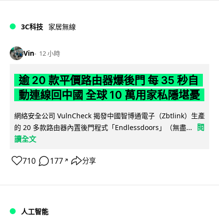
3C科技
家居無線
Vin
12 小時
逾 20 款平價路由器爆後門 每 35 秒自
動連線回中國 全球 10 萬用家私隱堪憂
網絡安全公司 VulnCheck 揭發中國智博通電子（Zbtlink）生產
閱
的 20 多款路由器內置後門程式「Endlessdoors」（無盡...
讀全文
710
177
分享
↗
人工智能