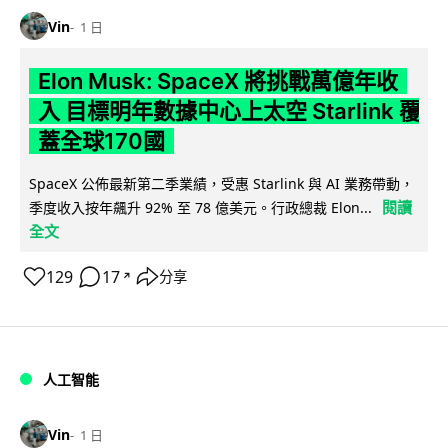
Vin
1 日
Elon Musk: SpaceX 將挑戰萬億年收
入 目標明年數據中心上太空 Starlink 覆
蓋全球170國
SpaceX 公佈最新第二季業績，受惠 Starlink 與 AI 業務帶動，
閱讀
季度收入按年飆升 92% 至 78 億美元。行政總裁 Elon...
全文
129
17
分享
↗
人工智能
Vin
1 日