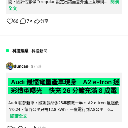
閱讀
間，因評估夥伴 Irregular 設定出錯而意外連上互聯網...
全文
66
7
分享
↗
科技娛樂
科技新聞
duncan
8 小時
Audi 最慳電量產車現身 A2 e-tron 迷
彩造型曝光 快充 26 分鐘充滿 8 成電
Audi 呢部新車，能耗竟然係25年前嘅一半。 A2 e-tron 風阻低
至0.24，每百公里只需12.8 kWh，一度電行到7.8公里。6...
閱讀全文