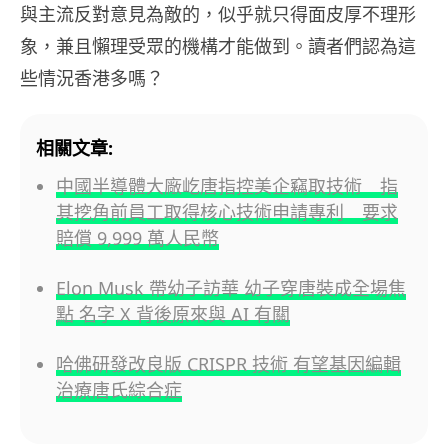
與主流反對意見為敵的，似乎就只得面皮厚不理形
象，兼且懶理受眾的機構才能做到。讀者們認為這
些情況香港多嗎？
相關文章:
中國半導體大廠屹唐指控美企竊取技術 指
其挖角前員工取得核心技術申請專利 要求
賠償 9,999 萬人民幣
Elon Musk 帶幼子訪華 幼子穿唐裝成全場焦
點 名字 X 背後原來與 AI 有關
哈佛研發改良版 CRISPR 技術 有望基因編輯
治療唐氏綜合症