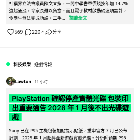
社福界立法會議員陳文宜指，一間中學書單價錢按年加 14.7%
遠超通漲，令家長難以負擔。而且電子教材啟動碼這項設計，
閱讀全文
令學生無法完成功課，二手...
569
220
分享
↗
科技娛樂
遊戲情報
Lawton
11 小時
PlayStation 確認停產實體光碟 包裝印
出重要通告 2028 年 1 月後不出光碟遊
戲
Sony 已在 PS5 主機包裝加貼提示貼紙，重申官方 7 月已公布
計劃：2028 年 1 月起停產新遊戲實體光碟。分析師預期 PS6