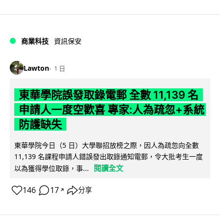
商業科技
資訊保安
Lawton
1 日
東華學院誤發取錄電郵 全數 11,139 名
申請人一度空歡喜 專家:人為疏忽+系統
防護缺失
東華學院今日（5 日）大學聯招放榜之際，因人為疏忽向全數
11,139 名課程申請人錯誤發出取錄通知電郵，令大批考生一度
閱讀全文
以為獲得學位取錄，事...
146
17
分享
↗