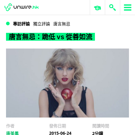
WWDC 2026
GenAI 與雲端科技專區
ERP 與商業 AI
唐言無忌：跪低 vs 從善如流
專訪評論
獨立評論
唐言無忌
唐言無忌：跪低 vs 從善如流
作者
發佈日期
閱讀時間
2015-06-24
唐美鳳
2分鐘