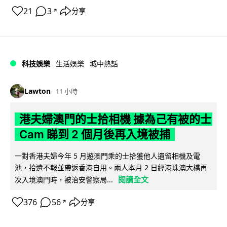
21
3
分享
↗
科技娛樂
生活娛樂
城中熱話
Lawton
11 小時
港夫婦澳門的士拾相機 據為己有被的士
Cam 睇到 2 個月後再入境被捕
一對香港夫婦今年 5 月遊澳門乘的士拾獲他人遺留相機及電
池，拾遺不報並帶返香港自用。兩人本月 2 日經港珠澳大橋再
閱讀全文
次入境澳門時，被治安警察局...
376
56
分享
↗