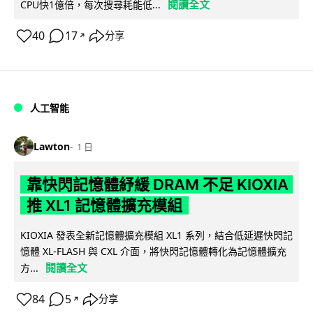
閱讀全文
CPU快1億倍，每次搜尋耗能低...
40
17
分享
↗
人工智能
Lawton
1 日
靠快閃記憶體紓緩 DRAM 不足 KIOXIA
推 XL1 記憶體擴充模組
KIOXIA 發表全新記憶體擴充模組 XL1 系列，結合低延遲快閃記
憶體 XL-FLASH 與 CXL 介面，將快閃記憶體轉化為記憶體擴充
閱讀全文
方...
84
5
分享
↗