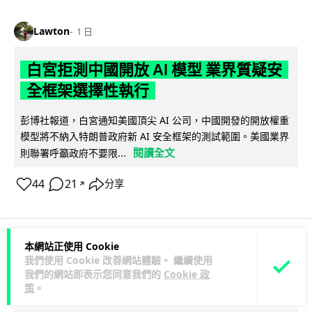
Lawton
1 日
白宮拒測中國開放 AI 模型 業界質疑安
全框架選擇性執行
彭博社報道，白宮通知美國頂尖 AI 公司，中國開發的開放權重
模型將不納入特朗普政府新 AI 安全框架的測試範圍。美國業界
閱讀全文
則聯署呼籲政府不要限...
44
21
分享
↗
本網站正使用 Cookie
人工智能
我們使用 Cookie 改善網站體驗。 繼續使用
我們的網站即表示您同意我們的
Cookie 政
策
。
Vin
1 日