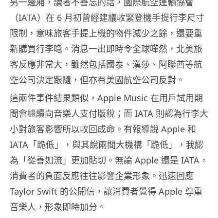
另一邊廂，讀者不善忘的話，國際航空運輸協會
（IATA）在 6 月初曾經建議收緊登機手提行李尺寸
限制，意味旅客手提上機的物件減少之餘，還要重
新購買行李喼。消息一出即時令全球嘩然，北美旅
客反應非常大，雖然包括國泰、漢莎、阿聯酋等航
空公司決定跟隨，但亦有美國航空公司反對。
這兩件事件結果類似，Apple Music 在用戶試用期
間會繼續向音樂人支付版稅；而 IATA 則認為行李大
小對旅客影響所以收回成命。有報導說 Apple 和
IATA「跪低」，與其說兩間大機構「跪低」，我認
為「從善如流」更加貼切。無論 Apple 還是 IATA，
消費者的負面反應往往影響企業形象。迅速回應
Taylor Swift 的公開信，讓消費者覺得 Apple 尊重
音樂人，形象即時加分。