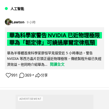
人工智能
Lawton
9 小時
華為科學家警告 NVIDIA 已近物理極限
華為「韜定律」可繞過摩爾定律瓶頸
華為半導體首席科學家廖恒罕見接受近 5 小時專訪，警告
NVIDIA 等西方晶片巨頭正逼近物理極限，傳統製程升級已失經
閱讀全文
濟效益。他同時介紹華為...
991
369
分享
↗
ADVERTISEMENT