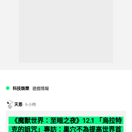
科技娛樂
遊戲情報
天恩
6 小時
《魔獸世界：至暗之夜》12.1 「烏拉特
克的詛咒」專訪：巢穴不為提高世界首