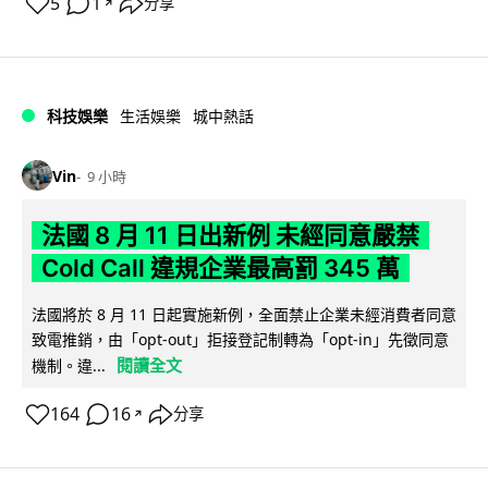
5
1
分享
↗
科技娛樂
生活娛樂
城中熱話
Vin
9 小時
法國 8 月 11 日出新例 未經同意嚴禁
Cold Call 違規企業最高罰 345 萬
法國將於 8 月 11 日起實施新例，全面禁止企業未經消費者同意
致電推銷，由「opt-out」拒接登記制轉為「opt-in」先徵同意
閱讀全文
機制。違...
164
16
分享
↗