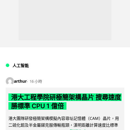
人工智能
arthur
16 小時
港大工程學院研極簡架構晶片 搜尋速度
勝標準 CPU 1 億倍
港大團隊研發極簡架構模擬內容尋址記憶體（CAM）晶片，用
二硫化鉬及半金屬銻克服傳輸瓶頸，漢明距離計算速度比標準