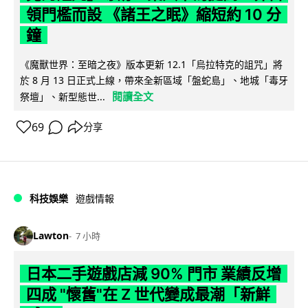
領門檻而設 《諸王之眠》縮短約 10 分
鐘
《魔獸世界：至暗之夜》版本更新 12.1「烏拉特克的詛咒」將
於 8 月 13 日正式上線，帶來全新區域「盤蛇島」、地城「毒牙
閱讀全文
祭壇」、新型態世...
69
分享
科技娛樂
遊戲情報
Lawton
7 小時
日本二手遊戲店減 90% 門市 業績反增
四成 "懷舊"在 Z 世代變成最潮「新鮮