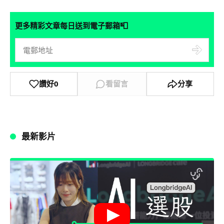
📮
更多精彩文章每日送到電子郵箱
讚好
0
看留言
分享
最新影片