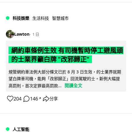
科技娛樂
生活科技
智慧城市
Lawton
1 日
網約車條例生效 有司機暫時停工避風頭
的士業界籲白牌 "改邪歸正"
規管網約車法例大部分條文已於 8 月 3 日生效，的士業界就期
望白牌車司機，能夠「改邪歸正」回流駕駛的士。新例大幅提
閱讀全文
高罰則，首次定罪最高罰款...
204
146
分享
↗
人工智能