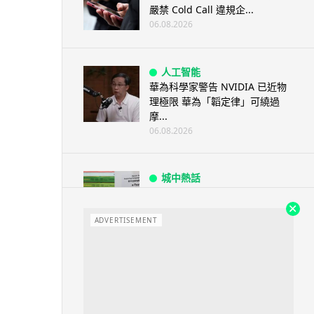
嚴禁 Cold Call 違規企...
06.08.2026
人工智能
華為科學家警告 NVIDIA 已近物
理極限 華為「韜定律」可繞過
摩...
06.08.2026
城中熱話
家長無得慳錢買二手書 電子啟動
碼鎖死二手教科書 學生無法做功
課
ADVERTISEMENT
06.08.2026
遊戲情報
PlayStation 確認停產實體光碟
包裝印出重要通告 2...