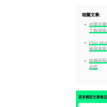
相關文章:
中國半導
工取得核
Elon 
後原來與 
哈佛研發改
合症
更多精彩文章每日