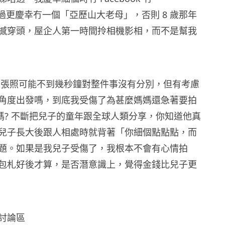
m，不過更慶幸冇一個「亞歷山大老母」，否則 8 歲那年
撼穿頭，屋企人第一時間拎相機影相，而不是幫我
拍張照可能不到幾秒鐘對整件事沒有分別，但有考慮
角度出發嗎，到底我受傷了為甚麼媽媽還急著要拍
笑嗎? 不斷把兒子的童年跟全球人類分享，你知道他真
? 兒子長大後跟人相處時就背著「你細個點點點，而
題。如果是我兒子受傷了，我根本不會有心情拍
包札好後才算，是否潛意識上，覺得金錢比兒子更
討論區