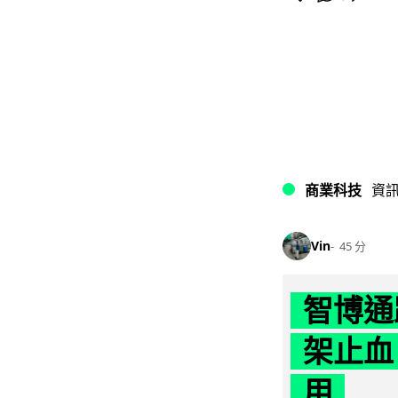
商業科技
資
Vin
45 分
智博通
架止血
用