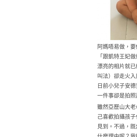
阿媽唔易做，要
「跟凱特王妃做
漂亮的相片就已
叫法）卻走火入
日前小兒子安德
一件事卻是拍照
雖然亞歷山大老母
己喜歡拍攝孩子
見到。不過，既然
什麼理由呢？我睇