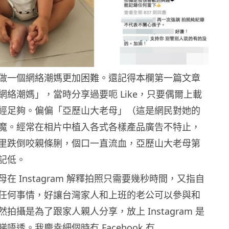
做一個網絡潮媽更加困難。還記得本欄第一篇文章
網絡潮媽」，當時分享過要呃 Like，只要偶爾上載
經足夠。偏偏「亞歷山大老母」（這是網民對她的
魔。經常在相片中植入各式各樣產品廣告不特止，
里跌倒咬親條脷，個口一直流血，亞歷山大老母第
記低。
在 Instagram 解釋拍照只需要幾秒時間，又指自
任何事情，好讓台灣家人和上班的老公可以參與和
拍攝是為了跟家人親人分享，放上 Instagram 是
唔透。我慶幸細個時冇 Facebook 冇