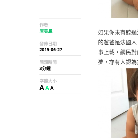
作者
唐美鳳
如果你未有聽過
的爸爸是法國人
發佈日期
2015-06-27
事上載，網民對
夢，亦有人認為
閱讀時間
3分鐘
字體大小
A
A
A