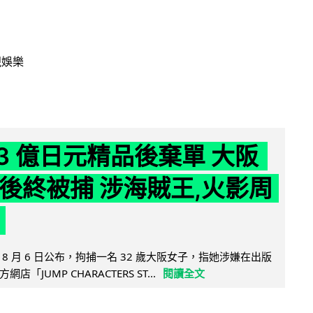
視娛樂
43 億日元精品後棄單 大阪
 年後終被捕 涉海賊王,火影周
8 月 6 日公布，拘捕一名 32 歲大阪女子，指她涉嫌在出版
「JUMP CHARACTERS ST...
閱讀全文