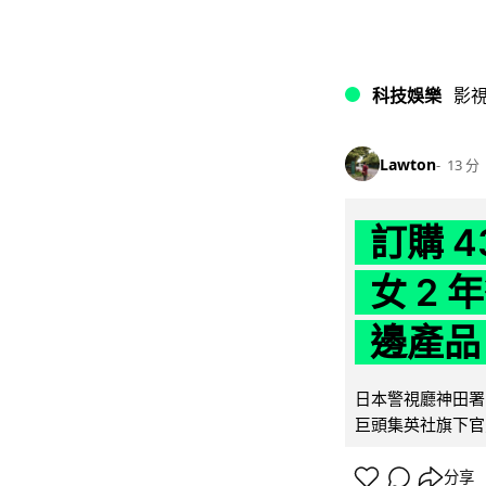
科技娛樂
影
Lawton
13 分
訂購 
女 2
邊產品
日本警視廳神田署 
巨頭集英社旗下官方網店
分享