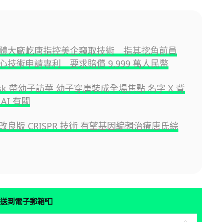
體大廠屹唐指控美企竊取技術 指其挖角前員
心技術申請專利 要求賠償 9,999 萬人民幣
Musk 帶幼子訪華 幼子穿唐裝成全場焦點 名字 X 背
AI 有關
良版 CRISPR 技術 有望基因編輯治療唐氏綜
📮
送到電子郵箱