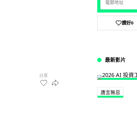
讚好
0
最新影片
分享
唐言無忌