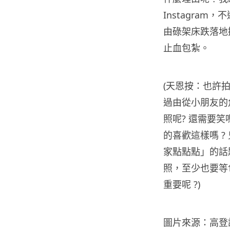
Instagra
由碌架床跌落地
止血包紮。
(天恩按：也許
過由從小朋友的
照呢? 還需要
的喜歡這樣嗎 
家點點點」的話
照，至少也要等
重要呢 ?)
圖片來源：高登