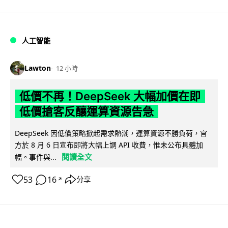
人工智能
Lawton
12 小時
低價不再！DeepSeek 大幅加價在即
低價搶客反釀運算資源告急
DeepSeek 因低價策略掀起需求熱潮，運算資源不勝負荷，官
方於 8 月 6 日宣布即將大幅上調 API 收費，惟未公布具體加
閱讀全文
幅。事件與...
53
16
分享
↗