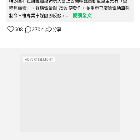
特朗普在拉斯維加斯造勢大會上公開嘲諷電動車車主患有「里
程焦慮病」，聲稱電量剩 75% 便發作，並重申已廢除電動車強
閱讀全文
制令。惟專業車媒隨即反駁，...
608
270
分享
↗
ADVERTISEMENT