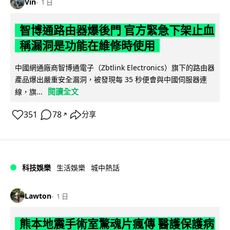
Vin
1 日
智博通路由器爆後門 官方緊急下架止血
稱漏洞是功能在維修時使用
中國網通廠商智博通電子（Zbtlink Electronics）旗下的路由器
產品爆出嚴重安全漏洞，被發現每 35 秒便會與中國伺服器連
閱讀全文
線，旗...
351
78
分享
↗
科技娛樂
生活娛樂
城中熱話
Lawton
1 日
熊本地震手術室驚魂片瘋傳 醫護保護病