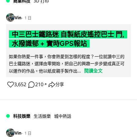
商業科技
3D 打印
Vin
1 日
中三巴士鐵路迷 自製紙皮遙控巴士 門,
水撥識郁 + 實時GPS報站
如果你熱愛一件事，你會熱愛到怎樣的程度？一位就讀中三的
巴士鐵路迷，選擇由零開始，把自己的興趣一步步變成真正可
閱讀全文
以運作的作品。他以紙皮親手製作出...
3,652
210
分享
↗
科技娛樂
生活娛樂
城中熱話
Vin
1 日