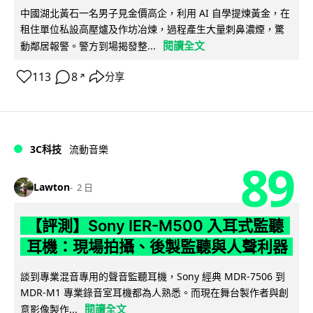
中國湖北黃石一名男子見金價高企，利用 AI 自學提煉黃金，在
租住單位私設高壓爐及作坊冶煉，過程產生大量刺鼻濃煙，驚
閱讀全文
動鄰居報警。警方到場揭發整...
113
8
分享
↗
3C科技
流動音樂
89
Lawton
2 日
【評測】Sony IER-M500 入耳式監聽
耳機：現場拍攝、後製監聽與人聲利器
談到專業混音專用的聲音監聽耳機，Sony 經典 MDR-7506 到
MDR-M1 專業錄音室耳機都為人熟悉。而現在舞台製作者與創
閱讀全文
意影像製作...