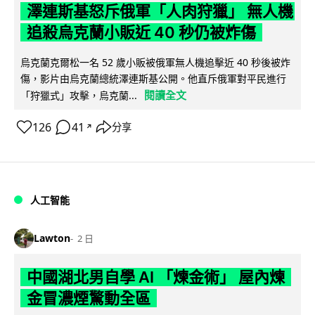
澤連斯基怒斥俄軍「人肉狩獵」 無人機
追殺烏克蘭小販近 40 秒仍被炸傷
烏克蘭克爾松一名 52 歲小販被俄軍無人機追擊近 40 秒後被炸
傷，影片由烏克蘭總統澤連斯基公開。他直斥俄軍對平民進行
閱讀全文
「狩獵式」攻擊，烏克蘭...
126
41
分享
↗
人工智能
Lawton
2 日
中國湖北男自學 AI 「煉金術」 屋內煉
金冒濃煙驚動全區