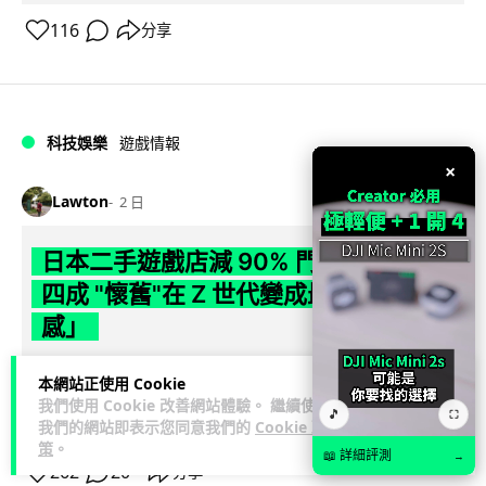
116
分享
科技娛樂
遊戲情報
×
Lawton
2 日
日本二手遊戲店減 90% 門市 業績反增
四成 "懷舊"在 Z 世代變成最潮「新鮮
感」
日本零售巨頭 GEO 將懷舊遊戲銷售門市從 1,000 間大幅減至
本網站正使用 Cookie
99 間，但銷售額卻不降反升至過往的 1.4 倍。做到「減店增
我們使用 Cookie 改善網站體驗。 繼續使用
🎵
⛶
閱讀全文
收」奇蹟，...
我們的網站即表示您同意我們的
Cookie 政
策
。
📖 詳細評測
→
262
20
分享
↗