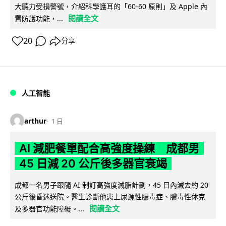
大聽力受損警號，介紹科學護耳的「60-60 原則」及 Apple 內
閱讀全文
置防護功能，...
20
分享
人工智能
arthur
1 日
AI 減肥餐單配合高強度操練 成都男
45 日減 20 公斤後多器官衰竭
成都一名男子跟隨 AI 制訂高強度減脂計劃，45 日內減去約 20
公斤後昏迷送院。醫生診斷他患上尿源性膿毒症、膿毒性休克
閱讀全文
及多器官功能障礙。...