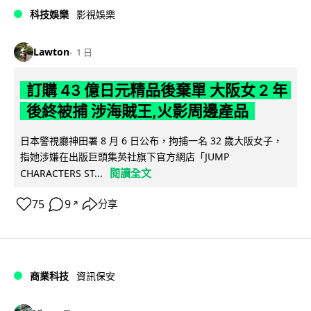
科技娛樂
影視娛樂
Lawton
1 日
訂購 43 億日元精品後棄單 大阪女 2 年
後終被捕 涉海賊王,火影周邊產品
日本警視廳神田署 8 月 6 日公布，拘捕一名 32 歲大阪女子，
指她涉嫌在出版巨頭集英社旗下官方網店「JUMP
閱讀全文
CHARACTERS ST...
75
9
分享
↗
商業科技
資訊保安