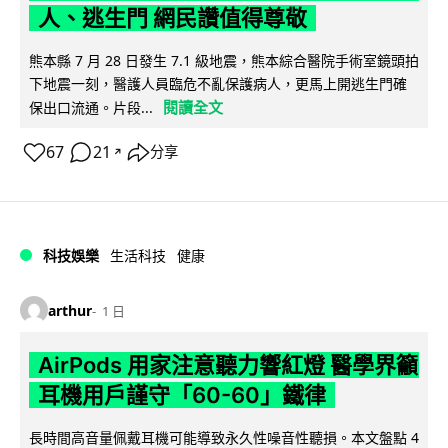
人、逃生門 網民讚值得尊敬
熊本縣 7 月 28 日發生 7.1 級地震，熊本綜合醫院手術室鏡頭拍
下地震一刻，醫護人員臨危不亂保護病人，更馬上開逃生門確
閱讀全文
保出口流通。片段...
67
21
分享
↗
科技娛樂
生活科技
健康
arthur
1 日
AirPods 用家注意聽力響紅燈 醫學界籲
耳機用戶謹守「60-60」鐵律
長時間高音量佩戴耳機可能導致永久性噪音性聽損。本文盤點 4