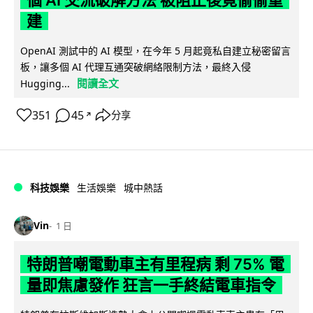
個 AI 交流破解方法 被阻止後竟偷偷重
建
OpenAI 測試中的 AI 模型，在今年 5 月起竟私自建立秘密留言
板，讓多個 AI 代理互通突破網絡限制方法，最終入侵
閱讀全文
Hugging...
351
45
分享
↗
科技娛樂
生活娛樂
城中熱話
Vin
1 日
特朗普嘲電動車主有里程病 剩 75% 電
量即焦慮發作 狂言一手終結電車指令