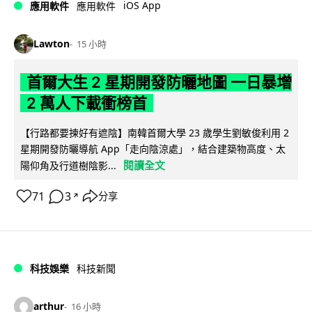
iOS App
應用軟件
應用軟件
Lawton
15 小時
首爾大生 2 星期開發防曬地圖 一日暴增
2 萬人下載衝榜首
【行路都要揀好有遮陰】南韓首爾大學 23 歲學生劉敏俊利用 2
星期開發防曬導航 App「走向陰涼處」，結合建築物高度、太
閱讀全文
陽仰角及行道樹陰影...
71
3
分享
↗
科技娛樂
科技新聞
arthur
16 小時