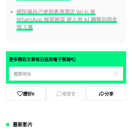
網民稱自己使用香港酒店 Wi-Fi 後
WhatsApp 帳號被盜 被人用 AI 轉聲向朋友
借 3 萬
📮
更多精彩文章每日送到電子郵箱
讚好
0
看留言
分享
最新影片