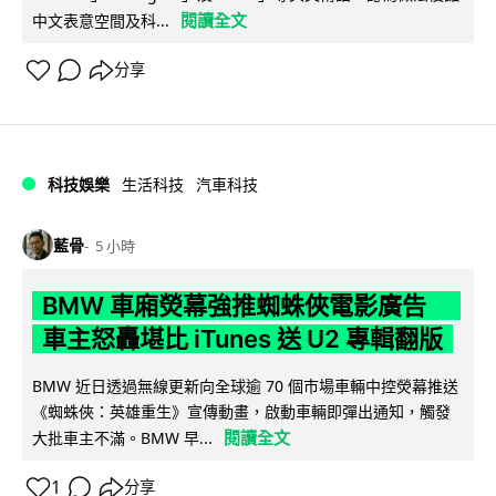
閱讀全文
中文表意空間及科...
分享
科技娛樂
生活科技
汽車科技
藍骨
5 小時
BMW 車廂熒幕強推蜘蛛俠電影廣告
車主怒轟堪比 iTunes 送 U2 專輯翻版
BMW 近日透過無線更新向全球逾 70 個市場車輛中控熒幕推送
《蜘蛛俠：英雄重生》宣傳動畫，啟動車輛即彈出通知，觸發
閱讀全文
大批車主不滿。BMW 早...
1
分享