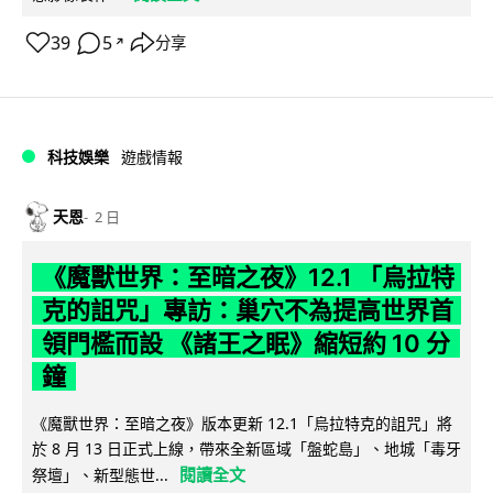
39
5
分享
↗
科技娛樂
遊戲情報
天恩
2 日
《魔獸世界：至暗之夜》12.1 「烏拉特
克的詛咒」專訪：巢穴不為提高世界首
領門檻而設 《諸王之眠》縮短約 10 分
鐘
《魔獸世界：至暗之夜》版本更新 12.1「烏拉特克的詛咒」將
於 8 月 13 日正式上線，帶來全新區域「盤蛇島」、地城「毒牙
閱讀全文
祭壇」、新型態世...