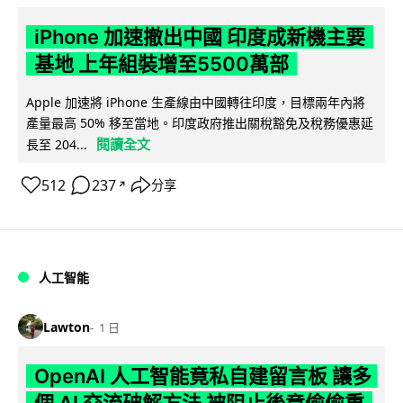
iPhone 加速撤出中國 印度成新機主要
基地 上年組裝增至5500萬部
Apple 加速將 iPhone 生產線由中國轉往印度，目標兩年內將
產量最高 50% 移至當地。印度政府推出關稅豁免及稅務優惠延
閱讀全文
長至 204...
512
237
分享
↗
人工智能
Lawton
1 日
OpenAI 人工智能竟私自建留言板 讓多