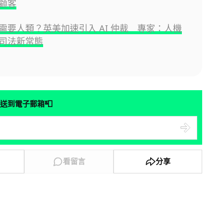
顧客
需要人類？英美加速引入 AI 仲裁 專家：人機
司法新常態
📮
送到電子郵箱
看留言
分享