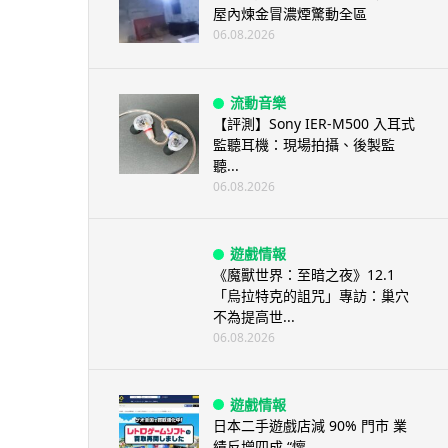
屋內煉金冒濃煙驚動全區
06.08.2026
流動音樂
【評測】Sony IER-M500 入耳式
監聽耳機：現場拍攝、後製監
聽...
06.08.2026
遊戲情報
《魔獸世界：至暗之夜》12.1
「烏拉特克的詛咒」專訪：巢穴
不為提高世...
06.08.2026
遊戲情報
日本二手遊戲店減 90% 門市 業
績反增四成 “懷...