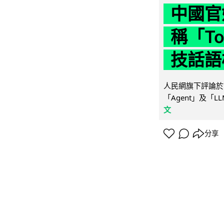
中國官
稱「To
技話語
人民網旗下評論於 
「Agent」及「
文
分享