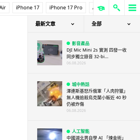
Air
iPhone 17
iPhone 17 Pro
AirPods Pro 3
Ap
最新文章
全部
影音產品
DJI Mic Mini 2s 實測 四發一收
同步獨立錄音 32-bi...
06.08.2026
城中熱話
澤連斯基怒斥俄軍「人肉狩獵」
無人機追殺烏克蘭小販近 40 秒
仍被炸傷
06.08.2026
人工智能
中國湖北男自學 AI 「煉金術」