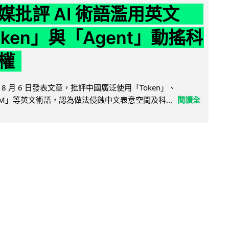
媒批評 AI 術語濫用英文
ken」與「Agent」動搖科
權
8 月 6 日發表文章，批評中國廣泛使用「Token」、
LLM」等英文術語，認為做法侵蝕中文表意空間及科...
閱讀全