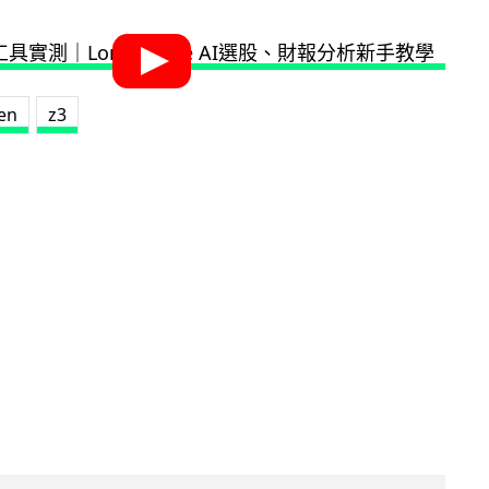
zen
z3