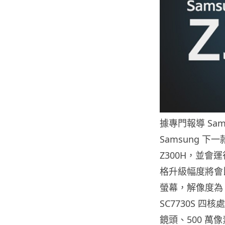
據專門報導 Sam
Samsung 下一
Z300H，並會運行
格升級幅度將會比預
螢幕，解像度為 720
SC7730S 四核
鏡頭、500 萬