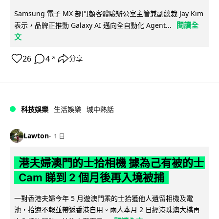
Samsung 電子 MX 部門顧客體驗辦公室主管兼副總裁 Jay Kim
閱讀全
表示，品牌正推動 Galaxy AI 邁向全自動化 Agent...
文
26
4
分享
↗
科技娛樂
生活娛樂
城中熱話
Lawton
1 日
港夫婦澳門的士拾相機 據為己有被的士
Cam 睇到 2 個月後再入境被捕
一對香港夫婦今年 5 月遊澳門乘的士拾獲他人遺留相機及電
池，拾遺不報並帶返香港自用。兩人本月 2 日經港珠澳大橋再