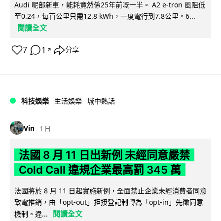
Audi 呢部新車，能耗竟然係25年前嘅一半。 A2 e-tron 風阻低
至0.24，每百公里只需12.8 kWh，一度電行到7.8公里。6...
閱讀全文
7
1
分享
↗
科技娛樂
生活娛樂
城中熱話
Vin
1 日
法國 8 月 11 日出新例 未經同意嚴禁
Cold Call 違規企業最高罰 345 萬
法國將於 8 月 11 日起實施新例，全面禁止企業未經消費者同意
致電推銷，由「opt-out」拒接登記制轉為「opt-in」先徵同意
閱讀全文
機制。違...