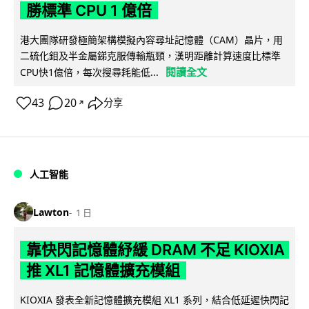
勝標準 CPU 1 億倍
港大團隊研發極簡架構模擬內容尋址記憶體（CAM）晶片，用
二硫化鉬及半金屬銻克服傳輸瓶頸，漢明距離計算速度比標準
閱讀全文
CPU快1億倍，每次搜尋耗能低...
43
20
分享
↗
人工智能
Lawton
1 日
靠快閃記憶體紓緩 DRAM 不足 KIOXIA
推 XL1 記憶體擴充模組
KIOXIA 發表全新記憶體擴充模組 XL1 系列，結合低延遲快閃記