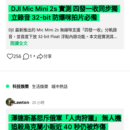
DJI Mic Mini 2s 實測 四發一收同步獨
立錄音 32-bit 防爆咪拍片必備
DJI 最新推出的 Mic Mini 2s 無線咪支援「四發一收」分軌錄
音，並首度下放 32-bit Float 浮點內錄功能。本文經實測其...
閱讀全文
256
1
分享
↗
科技娛樂
生活娛樂
城中熱話
Lawton
20 小時
澤連斯基怒斥俄軍「人肉狩獵」 無人機
追殺烏克蘭小販近 40 秒仍被炸傷