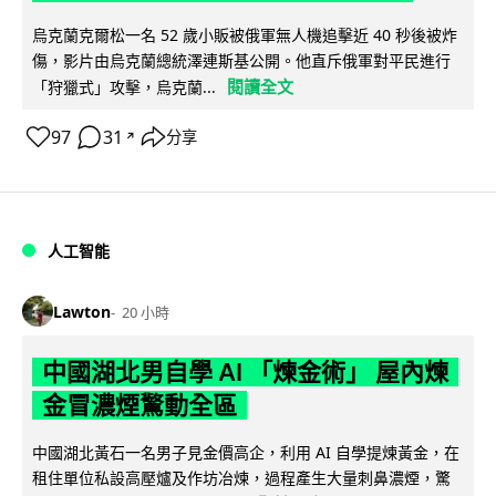
烏克蘭克爾松一名 52 歲小販被俄軍無人機追擊近 40 秒後被炸
傷，影片由烏克蘭總統澤連斯基公開。他直斥俄軍對平民進行
閱讀全文
「狩獵式」攻擊，烏克蘭...
97
31
分享
↗
人工智能
Lawton
20 小時
中國湖北男自學 AI 「煉金術」 屋內煉
金冒濃煙驚動全區
中國湖北黃石一名男子見金價高企，利用 AI 自學提煉黃金，在
租住單位私設高壓爐及作坊冶煉，過程產生大量刺鼻濃煙，驚