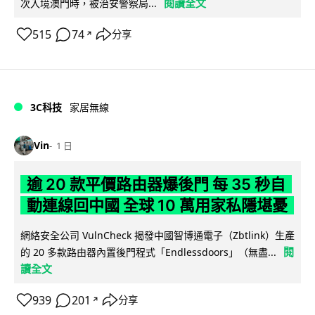
閱讀全文
次入境澳門時，被治安警察局...
515
74
分享
↗
3C科技
家居無線
Vin
1 日
逾 20 款平價路由器爆後門 每 35 秒自
動連線回中國 全球 10 萬用家私隱堪憂
網絡安全公司 VulnCheck 揭發中國智博通電子（Zbtlink）生產
閱
的 20 多款路由器內置後門程式「Endlessdoors」（無盡...
讀全文
939
201
分享
↗