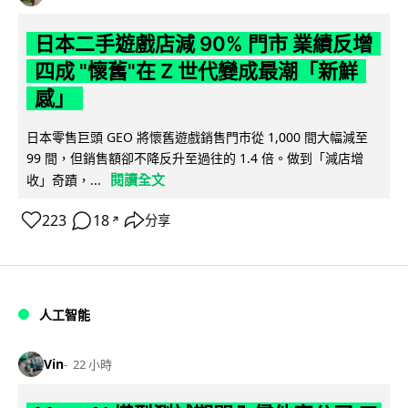
日本二手遊戲店減 90% 門市 業績反增
四成 "懷舊"在 Z 世代變成最潮「新鮮
感」
日本零售巨頭 GEO 將懷舊遊戲銷售門市從 1,000 間大幅減至
99 間，但銷售額卻不降反升至過往的 1.4 倍。做到「減店增
閱讀全文
收」奇蹟，...
223
18
分享
↗
人工智能
Vin
22 小時