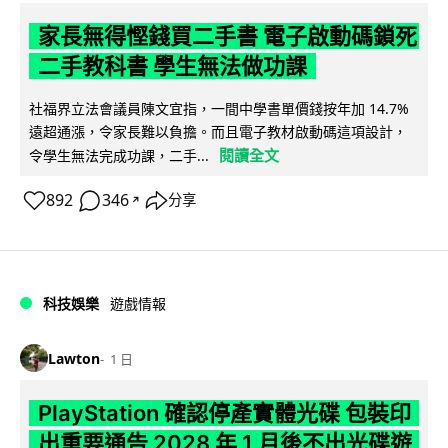
家長無得慳錢買二手書 電子啟動碼鎖死
二手教科書 學生無法做功課
社福界立法會議員陳文宜指，一間中學書單價錢按年加 14.7%
遠超通漲，令家長難以負擔。而且電子教材啟動碼這項設計，
閱讀全文
令學生無法完成功課，二手...
892
346
分享
↗
科技娛樂
遊戲情報
Lawton
1 日
PlayStation 確認停產實體光碟 包裝印
出重要通告 2028 年 1 月後不出光碟遊