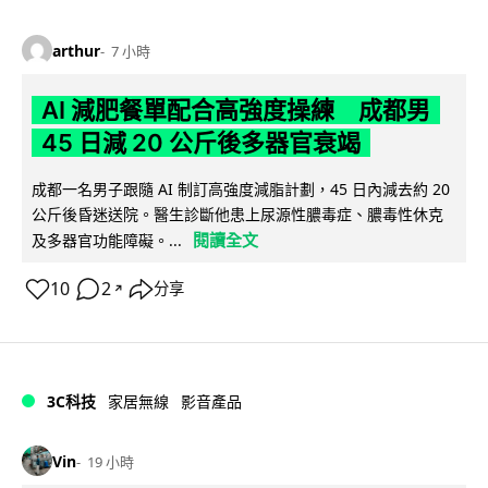
arthur
7 小時
AI 減肥餐單配合高強度操練 成都男
45 日減 20 公斤後多器官衰竭
成都一名男子跟隨 AI 制訂高強度減脂計劃，45 日內減去約 20
公斤後昏迷送院。醫生診斷他患上尿源性膿毒症、膿毒性休克
閱讀全文
及多器官功能障礙。...
10
2
分享
↗
3C科技
家居無線
影音產品
Vin
19 小時