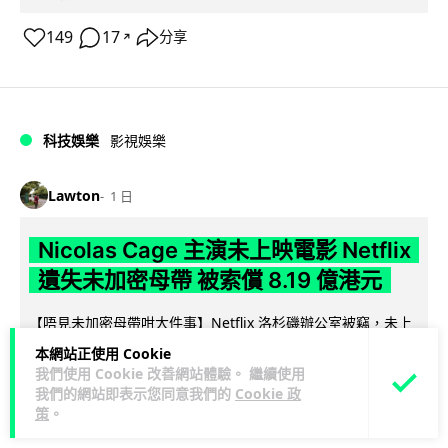
149
17
分享
↗
科技娛樂
影視娛樂
Lawton
1 日
Nicolas Cage 主演未上映電影 Netflix
遺失未加密母帶 被索償 8.19 億港元
【唔見未加密母帶咁大件事】Netflix 洛杉磯辦公室被竊，未上
映的 Nicolas Cage 電影《Fortitude》母帶亦告失蹤。電影...
本網站正使用 Cookie
閱讀全文
我們使用 Cookie 改善網站體驗。 繼續使用
我們的網站即表示您同意我們的
Cookie 政
184
10
策
。
分享
↗