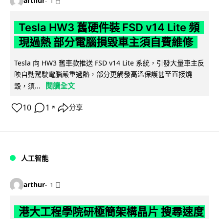
arthur
1 日
Tesla HW3 舊硬件裝 FSD v14 Lite 頻
現過熱 部分電腦損毀車主須自費維修
Tesla 向 HW3 舊車款推送 FSD v14 Lite 系統，引發大量車主反
映自動駕駛電腦嚴重過熱，部分更觸發高溫保護甚至直接燒
閱讀全文
毀，須...
10
1
分享
↗
人工智能
arthur
1 日
港大工程學院研極簡架構晶片 搜尋速度