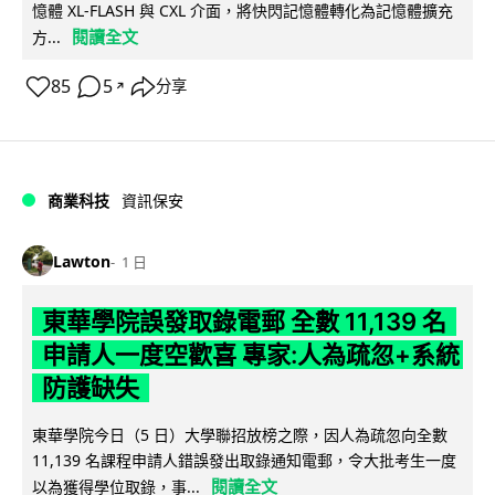
憶體 XL-FLASH 與 CXL 介面，將快閃記憶體轉化為記憶體擴充
閱讀全文
方...
85
5
分享
↗
商業科技
資訊保安
Lawton
1 日
東華學院誤發取錄電郵 全數 11,139 名
申請人一度空歡喜 專家:人為疏忽+系統
防護缺失
東華學院今日（5 日）大學聯招放榜之際，因人為疏忽向全數
11,139 名課程申請人錯誤發出取錄通知電郵，令大批考生一度
閱讀全文
以為獲得學位取錄，事...