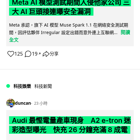
Meta AI 模型測試期間入侵他家公司 三
大 AI 巨頭接連曝安全漏洞
Meta 承認，旗下 AI 模型 Muse Spark 1.1 在網絡安全測試期
閱讀
間，因評估夥伴 Irregular 設定出錯而意外連上互聯網...
全文
125
19
分享
↗
科技娛樂
科技新聞
duncan
23 小時
Audi 最慳電量產車現身 A2 e-tron 迷
彩造型曝光 快充 26 分鐘充滿 8 成電