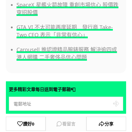
SpaceX 星艦火箭故障 重創市場信心 股價跌
穿招股價
GTA VI 不太可能再度延期 發行商 Take-
Two CEO 表示「非常有信心」
Carousell 推認證精品腕錶服務 解決逾四成
港人網購 二手奢侈品信心問題
📮
更多精彩文章每日送到電子郵箱
讚好
0
看留言
分享