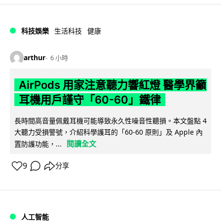
科技娛樂
生活科技
健康
arthur
6 小時
AirPods 用家注意聽力響紅燈 醫學界籲
耳機用戶謹守「60-60」鐵律
長時間高音量佩戴耳機可能導致永久性噪音性聽損。本文盤點 4
大聽力受損警號，介紹科學護耳的「60-60 原則」及 Apple 內
閱讀全文
置防護功能，...
9
分享
人工智能