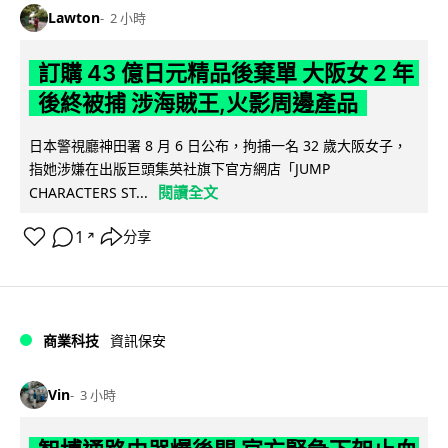
Lawton
2 小時
訂購 43 億日元精品後棄單 大阪女 2 年
後終被捕 涉海賊王,火影周邊產品
日本警視廳神田署 8 月 6 日公布，拘捕一名 32 歲大阪女子，
指她涉嫌在出版巨頭集英社旗下官方網店「JUMP
閱讀全文
CHARACTERS ST...
1
分享
↗
商業科技
資訊保安
Vin
3 小時