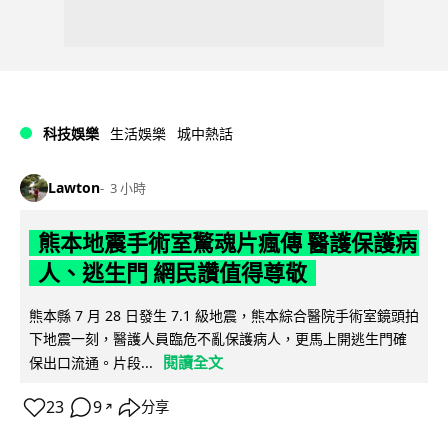
科技娛樂
生活娛樂
城中熱話
Lawton
3 小時
熊本地震手術室驚魂片瘋傳 醫護保護病
人、逃生門 網民讚值得尊敬
熊本縣 7 月 28 日發生 7.1 級地震，熊本綜合醫院手術室鏡頭拍
下地震一刻，醫護人員臨危不亂保護病人，更馬上開逃生門確
閱讀全文
保出口流通。片段...
23
9
分享
↗