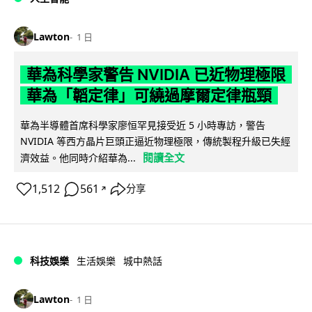
Lawton
1 日
華為科學家警告 NVIDIA 已近物理極限
華為「韜定律」可繞過摩爾定律瓶頸
華為半導體首席科學家廖恒罕見接受近 5 小時專訪，警告
NVIDIA 等西方晶片巨頭正逼近物理極限，傳統製程升級已失經
閱讀全文
濟效益。他同時介紹華為...
1,512
561
分享
↗
科技娛樂
生活娛樂
城中熱話
Lawton
1 日