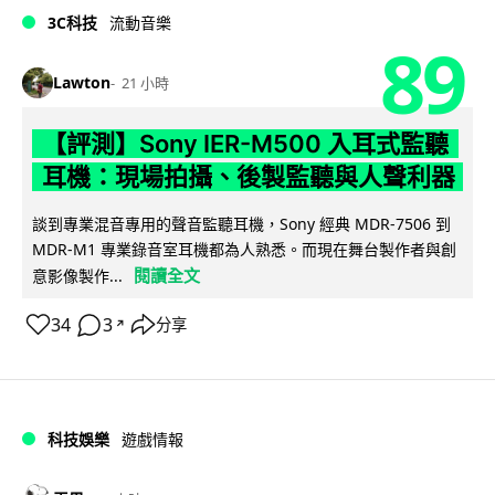
3C科技
流動音樂
89
Lawton
21 小時
【評測】Sony IER-M500 入耳式監聽
耳機：現場拍攝、後製監聽與人聲利器
談到專業混音專用的聲音監聽耳機，Sony 經典 MDR-7506 到
MDR-M1 專業錄音室耳機都為人熟悉。而現在舞台製作者與創
閱讀全文
意影像製作...
34
3
分享
↗
科技娛樂
遊戲情報