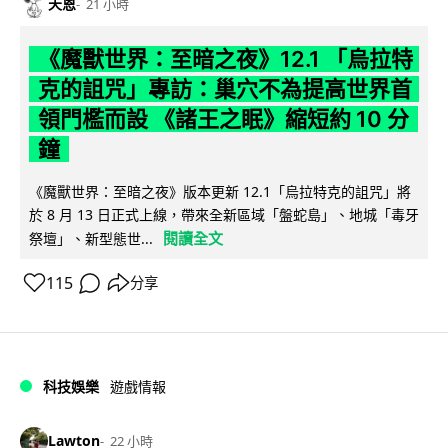
天恩
21 小時
《魔獸世界：至暗之夜》12.1 「烏拉特
克的詛咒」專訪：巢穴不為提高世界首
領門檻而設 《諸王之眠》縮短約 10 分
鐘
《魔獸世界：至暗之夜》版本更新 12.1「烏拉特克的詛咒」將
於 8 月 13 日正式上線，帶來全新區域「盤蛇島」、地城「毒牙
閱讀全文
祭壇」、新型態世...
115
分享
科技娛樂
遊戲情報
Lawton
22 小時