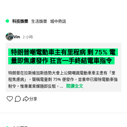
科技娛樂
生活娛樂
城中熱話
Vin
2 小時
特朗普嘲電動車主有里程病 剩 75% 電
量即焦慮發作 狂言一手終結電車指令
特朗普在拉斯維加斯造勢大會上公開嘲諷電動車車主患有「里
程焦慮病」，聲稱電量剩 75% 便發作，並重申已廢除電動車強
閱讀全文
制令。惟專業車媒隨即反駁，...
分享