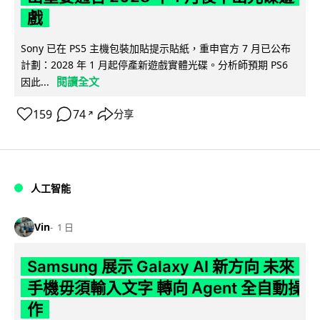
戲
Sony 已在 PS5 主機包裝加貼提示貼紙，重申官方 7 月已公布
計劃：2028 年 1 月起停產新遊戲實體光碟。分析師預期 PS6
閱讀全文
因此...
159
74
分享
↗
人工智能
Vin
1 日
Samsung 展示 Galaxy AI 新方向 未來
手機毋須輸入文字 轉向 Agent 全自動操
作