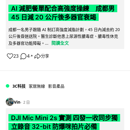
AI 減肥餐單配合高強度操練 成都男
45 日減 20 公斤後多器官衰竭
成都一名男子跟隨 AI 制訂高強度減脂計劃，45 日內減去約 20
公斤後昏迷送院。醫生診斷他患上尿源性膿毒症、膿毒性休克
閱讀全文
及多器官功能障礙。...
23
4
分享
↗
3C科技
家居無線
影音產品
Vin
2 日
DJI Mic Mini 2s 實測 四發一收同步獨
立錄音 32-bit 防爆咪拍片必備