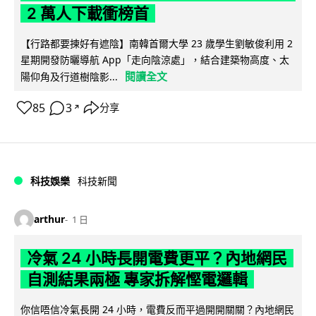
2 萬人下載衝榜首
【行路都要揀好有遮陰】南韓首爾大學 23 歲學生劉敏俊利用 2
星期開發防曬導航 App「走向陰涼處」，結合建築物高度、太
閱讀全文
陽仰角及行道樹陰影...
85
3
分享
↗
科技娛樂
科技新聞
arthur
1 日
冷氣 24 小時長開電費更平？內地網民
自測結果兩極 專家拆解慳電邏輯
你信唔信冷氣長開 24 小時，電費反而平過開開關關？內地網民