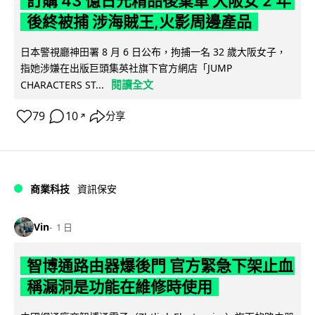
訂購 43 億日元精品後棄單 大阪女 2 年
後終被捕 涉海賊王,火影周邊產品
日本警視廳神田署 8 月 6 日公布，拘捕一名 32 歲大阪女子，
指她涉嫌在出版巨頭集英社旗下官方網店「JUMP
閱讀全文
CHARACTERS ST...
79
10
分享
↗
商業科技
資訊保安
Vin
1 日
智博通路由器爆後門 官方緊急下架止血
稱漏洞是功能在維修時使用