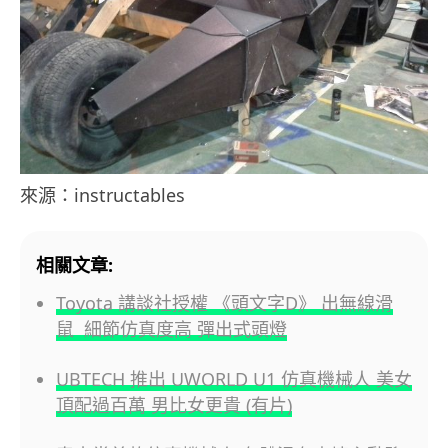
來源：instructables
相關文章:
Toyota 講談社授權 《頭文字D》 出無線滑
鼠 細節仿真度高 彈出式頭燈
UBTECH 推出 UWORLD U1 仿真機械人 美女
頂配過百萬 男比女更貴 (有片)