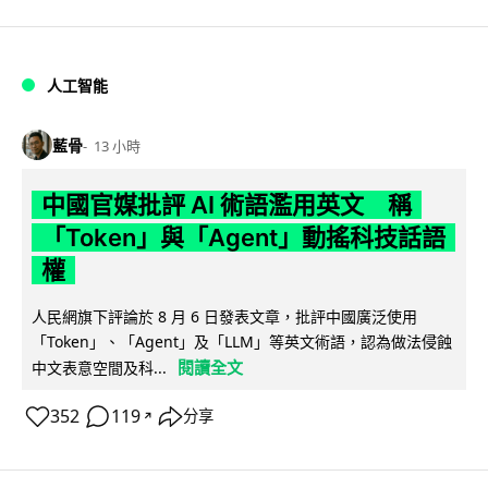
人工智能
藍骨
13 小時
中國官媒批評 AI 術語濫用英文 稱
「Token」與「Agent」動搖科技話語
權
人民網旗下評論於 8 月 6 日發表文章，批評中國廣泛使用
「Token」、「Agent」及「LLM」等英文術語，認為做法侵蝕
閱讀全文
中文表意空間及科...
352
119
分享
↗