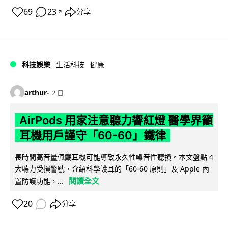
69
23
分享
↗
科技娛樂
生活科技
健康
arthur
2 日
AirPods 用家注意聽力響紅燈 醫學界籲
耳機用戶謹守「60-60」鐵律
長時間高音量佩戴耳機可能導致永久性噪音性聽損。本文盤點 4
大聽力受損警號，介紹科學護耳的「60-60 原則」及 Apple 內
閱讀全文
置防護功能，...
20
分享