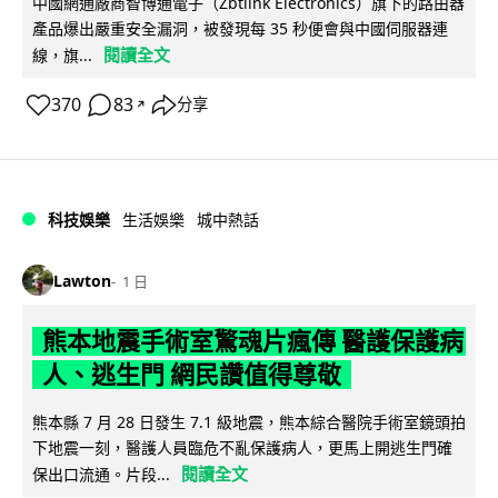
中國網通廠商智博通電子（Zbtlink Electronics）旗下的路由器
產品爆出嚴重安全漏洞，被發現每 35 秒便會與中國伺服器連
閱讀全文
線，旗...
370
83
分享
↗
科技娛樂
生活娛樂
城中熱話
Lawton
1 日
熊本地震手術室驚魂片瘋傳 醫護保護病
人、逃生門 網民讚值得尊敬
熊本縣 7 月 28 日發生 7.1 級地震，熊本綜合醫院手術室鏡頭拍
下地震一刻，醫護人員臨危不亂保護病人，更馬上開逃生門確
閱讀全文
保出口流通。片段...