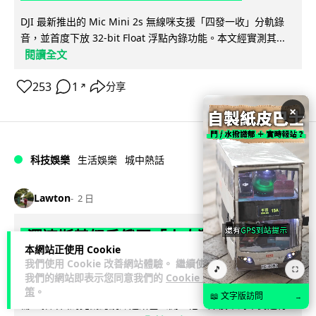
DJI 最新推出的 Mic Mini 2s 無線咪支援「四發一收」分軌錄
音，並首度下放 32-bit Float 浮點內錄功能。本文經實測其...
閱讀全文
253
1
分享
↗
×
科技娛樂
生活娛樂
城中熱話
Lawton
2 日
澤連斯基怒斥俄軍「人肉狩獵」 無人機
本網站正使用 Cookie
追殺烏克蘭小販近 40 秒仍被炸傷
我們使用 Cookie 改善網站體驗。 繼續使用
🎵
⛶
我們的網站即表示您同意我們的
Cookie 政
烏克蘭克爾松一名 52 歲小販被俄軍無人機追擊近 40 秒後被炸
策
。
📖 文字版訪問
→
傷，影片由烏克蘭總統澤連斯基公開。他直斥俄軍對平民進行