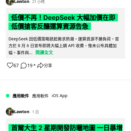
Lawton
21 小時
低價不再！DeepSeek 大幅加價在即
低價搶客反釀運算資源告急
DeepSeek 因低價策略掀起需求熱潮，運算資源不勝負荷，官
方於 8 月 6 日宣布即將大幅上調 API 收費，惟未公布具體加
閱讀全文
幅。事件與...
67
19
分享
↗
iOS App
應用軟件
應用軟件
Lawton
1 日
首爾大生 2 星期開發防曬地圖 一日暴增