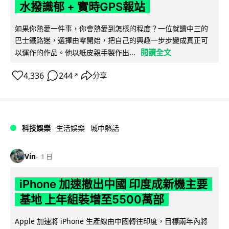
水撥識郁 + 實時GPS報站
如果你熱愛一件事，你會熱愛到怎樣的程度？一位就讀中三的
巴士鐵路迷，選擇由零開始，把自己的興趣一步步變成真正可
閱讀全文
以運作的作品。他以紙皮親手製作出...
4,336
244
分享
↗
科技娛樂
生活娛樂
城中熱話
Vin
1 日
iPhone 加速撤出中國 印度成新機主要
基地 上年組裝增至5500萬部
Apple 加速將 iPhone 生產線由中國轉往印度，目標兩年內將