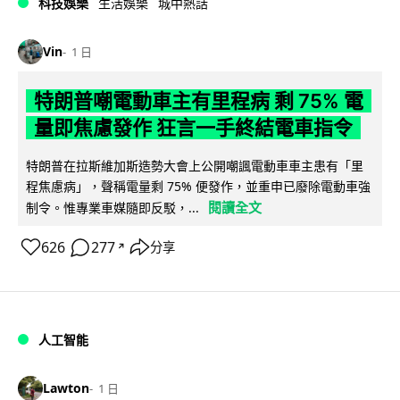
科技娛樂
生活娛樂
城中熱話
Vin
1 日
特朗普嘲電動車主有里程病 剩 75% 電
量即焦慮發作 狂言一手終結電車指令
特朗普在拉斯維加斯造勢大會上公開嘲諷電動車車主患有「里
程焦慮病」，聲稱電量剩 75% 便發作，並重申已廢除電動車強
閱讀全文
制令。惟專業車媒隨即反駁，...
626
277
分享
↗
人工智能
Lawton
1 日