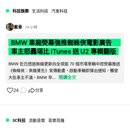
科技娛樂
生活科技
汽車科技
藍骨
14 小時
BMW 車廂熒幕強推蜘蛛俠電影廣告
車主怒轟堪比 iTunes 送 U2 專輯翻版
BMW 近日透過無線更新向全球逾 70 個市場車輛中控熒幕推送
《蜘蛛俠：英雄重生》宣傳動畫，啟動車輛即彈出通知，觸發
閱讀全文
大批車主不滿。BMW 早...
24
分享
3C科技
流動音樂
音樂耳機