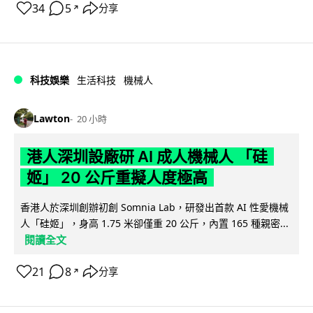
34
5
分享
↗
科技娛樂
生活科技
機械人
Lawton
20 小時
港人深圳設廠研 AI 成人機械人 「硅
姬」 20 公斤重擬人度極高
香港人於深圳創辦初創 Somnia Lab，研發出首款 AI 性愛機械
人「硅姬」，身高 1.75 米卻僅重 20 公斤，內置 165 種親密...
閱讀全文
21
8
分享
↗