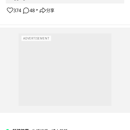
374
48
分享
↗
ADVERTISEMENT