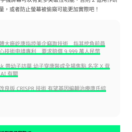
量，或者防止螢幕被偷窺可能更加實際吧！
體大廠屹唐指控美企竊取技術 指其挖角前員
心技術申請專利 要求賠償 9,999 萬人民幣
Musk 帶幼子訪華 幼子穿唐裝成全場焦點 名字 X 背
AI 有關
良版 CRISPR 技術 有望基因編輯治療唐氏綜