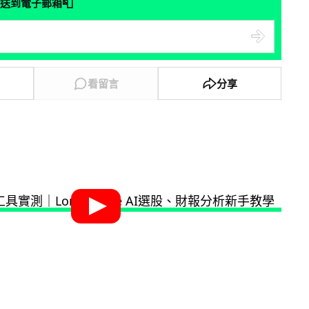
📮
送到電子郵箱
看留言
分享