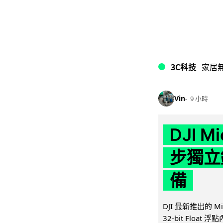
3C科技
家居
Vin
9 小時
DJI M
步獨立錄
備
DJI 最新推出的 
32-bit Float