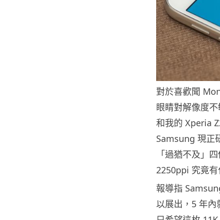
對於喜歡聞 M
眼睛對解像度不敏
和我的 Xperi
Samsung 現
「過猶不及」四個字
2250ppi 
報導指 Samsu
以展出，5 年
只希望這枚 11