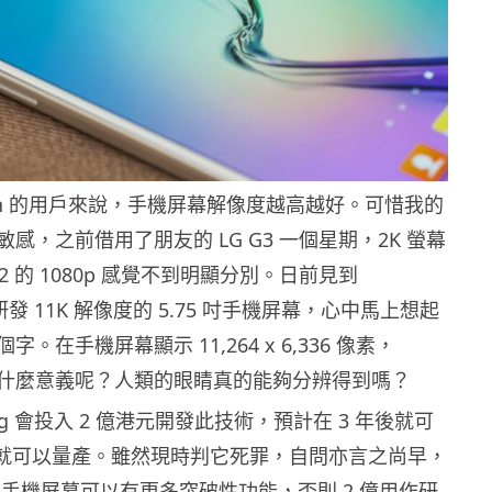
on 的用戶來說，手機屏幕解像度越高越好。可惜我的
感，之前借用了朋友的 LG G3 一個星期，2K 螢幕
a Z2 的 1080p 感覺不到明顯分別。日前見到
正研發 11K 解像度的 5.75 吋手機屏幕，心中馬上想起
。在手機屏幕顯示 11,264 x 6,336 像素，
究竟有什麼意義呢？人類的眼睛真的能夠分辨得到嗎？
ng 會投入 2 億港元開發此技術，預計在 3 年後就可
內就可以量產。雖然現時判它死罪，自問亦言之尚早，
K 手機屏幕可以有更多突破性功能，否則 2 億用作研