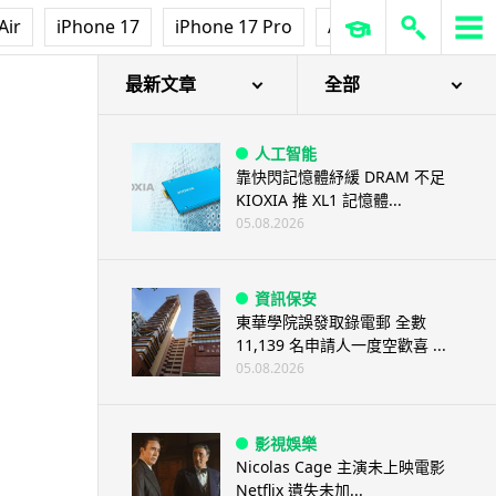
Air
iPhone 17
iPhone 17 Pro
AirPods Pro 3
Ap
最新文章
全部
人工智能
靠快閃記憶體紓緩 DRAM 不足
KIOXIA 推 XL1 記憶體...
05.08.2026
資訊保安
東華學院誤發取錄電郵 全數
11,139 名申請人一度空歡喜 ...
05.08.2026
影視娛樂
Nicolas Cage 主演未上映電影
Netflix 遺失未加...