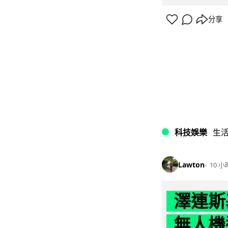
分享
科技娛樂
生
Lawton
10 小
澤連斯
無人機