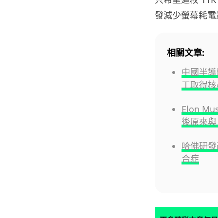
發減少螢幕耗電
相關文章:
中國半導
工取得核
Elon 
後原來與 
哈佛研發改
合症