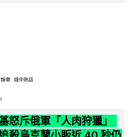
活娛樂
城中熱話
時
基怒斥俄軍「人肉狩獵」
追殺烏克蘭小販近 40 秒仍