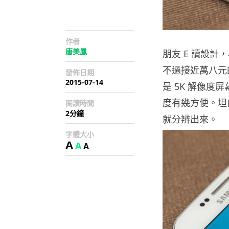
作者
唐美鳳
朋友 E 讀設計，
不過接近萬八元
發佈日期
2015-07-14
是 5K 解像度
度有幾方便。坦白
閱讀時間
2分鐘
就分辨出來。
字體大小
A
A
A