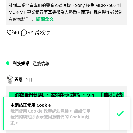
談到專業混音專用的聲音監聽耳機，Sony 經典 MDR-7506 到
MDR-M1 專業錄音室耳機都為人熟悉。而現在舞台製作者與創
閱讀全文
意影像製作...
40
5
分享
↗
科技娛樂
遊戲情報
天恩
2 日
《魔獸世界：至暗之夜》12.1 「烏拉特
克的詛咒」專訪：巢穴不為提高世界首
本網站正使用 Cookie
我們使用 Cookie 改善網站體驗。 繼續使用
領門檻而設 《諸王之眠》縮短約 10 分
我們的網站即表示您同意我們的
Cookie 政
鐘
策
。