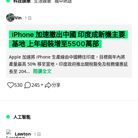
科技娛樂
生活娛樂
城中熱話
Vin
1 日
iPhone 加速撤出中國 印度成新機主要
基地 上年組裝增至5500萬部
Apple 加速將 iPhone 生產線由中國轉往印度，目標兩年內將
產量最高 50% 移至當地。印度政府推出關稅豁免及稅務優惠延
閱讀全文
長至 204...
530
245
分享
↗
人工智能
Lawton
1 日