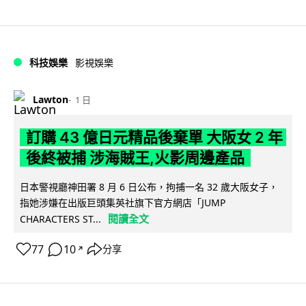
科技娛樂
影視娛樂
Lawton
1 日
訂購 43 億日元精品後棄單 大阪女 2 年
後終被捕 涉海賊王,火影周邊產品
日本警視廳神田署 8 月 6 日公布，拘捕一名 32 歲大阪女子，
指她涉嫌在出版巨頭集英社旗下官方網店「JUMP
閱讀全文
CHARACTERS ST...
77
10
分享
↗