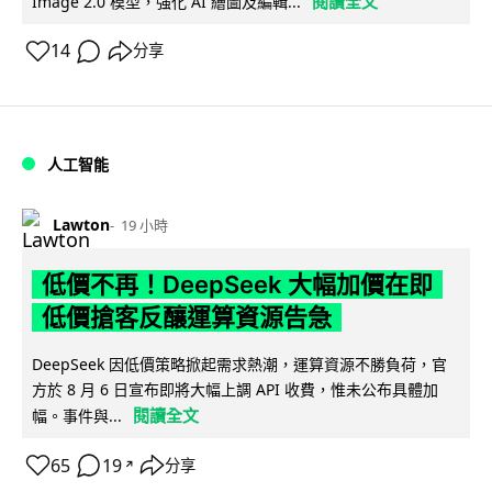
閱讀全文
Image 2.0 模型，強化 AI 繪圖及編輯...
14
分享
人工智能
Lawton
19 小時
低價不再！DeepSeek 大幅加價在即
低價搶客反釀運算資源告急
DeepSeek 因低價策略掀起需求熱潮，運算資源不勝負荷，官
方於 8 月 6 日宣布即將大幅上調 API 收費，惟未公布具體加
閱讀全文
幅。事件與...
65
19
分享
↗