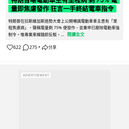
特朗普嘲電動車主有里程病 剩 75% 電
量即焦慮發作 狂言一手終結電車指令
特朗普在拉斯維加斯造勢大會上公開嘲諷電動車車主患有「里
程焦慮病」，聲稱電量剩 75% 便發作，並重申已廢除電動車強
閱讀全文
制令。惟專業車媒隨即反駁，...
622
275
分享
↗
ADVERTISEMENT