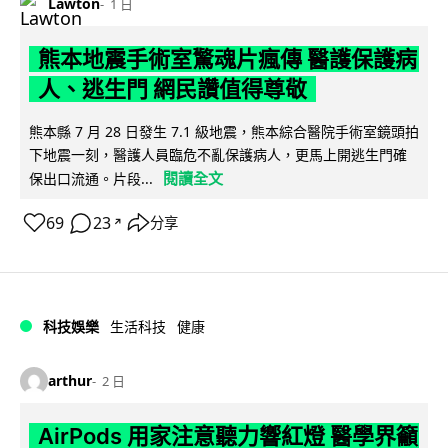
Lawton
1 日
熊本地震手術室驚魂片瘋傳 醫護保護病
人、逃生門 網民讚值得尊敬
熊本縣 7 月 28 日發生 7.1 級地震，熊本綜合醫院手術室鏡頭拍
下地震一刻，醫護人員臨危不亂保護病人，更馬上開逃生門確
閱讀全文
保出口流通。片段...
69
23
分享
↗
科技娛樂
生活科技
健康
arthur
2 日
AirPods 用家注意聽力響紅燈 醫學界籲