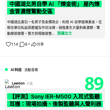
中國湖北男自學 AI 「煉金術」 屋內煉
金冒濃煙驚動全區
中國湖北黃石一名男子見金價高企，利用 AI 自學提煉黃金，在
租住單位私設高壓爐及作坊冶煉，過程產生大量刺鼻濃煙，驚
閱讀全文
動鄰居報警。警方到場揭發整...
114
8
分享
↗
3C科技
流動音樂
89
Lawton
2 日
【評測】Sony IER-M500 入耳式監聽
耳機：現場拍攝、後製監聽與人聲利器