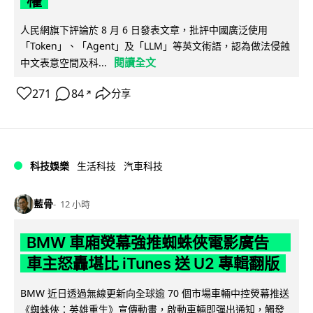
人民網旗下評論於 8 月 6 日發表文章，批評中國廣泛使用
「Token」、「Agent」及「LLM」等英文術語，認為做法侵蝕
閱讀全文
中文表意空間及科...
271
84
分享
↗
科技娛樂
生活科技
汽車科技
藍骨
12 小時
BMW 車廂熒幕強推蜘蛛俠電影廣告
車主怒轟堪比 iTunes 送 U2 專輯翻版
BMW 近日透過無線更新向全球逾 70 個市場車輛中控熒幕推送
《蜘蛛俠：英雄重生》宣傳動畫，啟動車輛即彈出通知，觸發