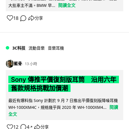
閱讀全文
大批車主不滿。BMW 早...
18
分享
3C科技
流動音樂
音樂耳機
藍骨
13 小時
Sony 傳推平價復刻版耳筒 沿用六年
舊款規格挑戰加價潮
最近有爆料指 Sony 計劃於 9 月 7 日推出平價復刻版降噪耳機
閱讀
WH-1000XM4C，規格幾乎與 2020 年 WH-1000XM4...
全文
12
4
分享
↗