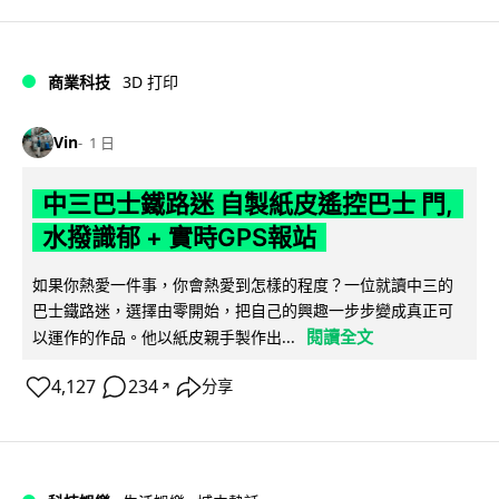
商業科技
3D 打印
Vin
1 日
中三巴士鐵路迷 自製紙皮遙控巴士 門,
水撥識郁 + 實時GPS報站
如果你熱愛一件事，你會熱愛到怎樣的程度？一位就讀中三的
巴士鐵路迷，選擇由零開始，把自己的興趣一步步變成真正可
閱讀全文
以運作的作品。他以紙皮親手製作出...
4,127
234
分享
↗