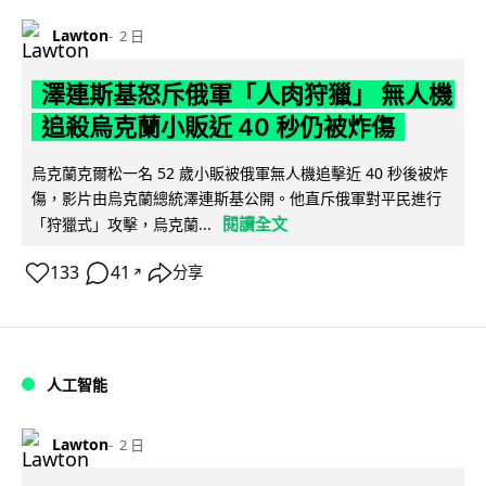
Lawton
2 日
澤連斯基怒斥俄軍「人肉狩獵」 無人機
追殺烏克蘭小販近 40 秒仍被炸傷
烏克蘭克爾松一名 52 歲小販被俄軍無人機追擊近 40 秒後被炸
傷，影片由烏克蘭總統澤連斯基公開。他直斥俄軍對平民進行
閱讀全文
「狩獵式」攻擊，烏克蘭...
133
41
分享
↗
人工智能
Lawton
2 日