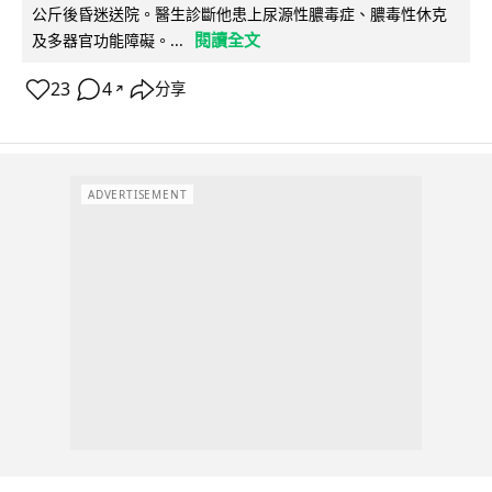
公斤後昏迷送院。醫生診斷他患上尿源性膿毒症、膿毒性休克
閱讀全文
及多器官功能障礙。...
23
4
分享
↗
ADVERTISEMENT