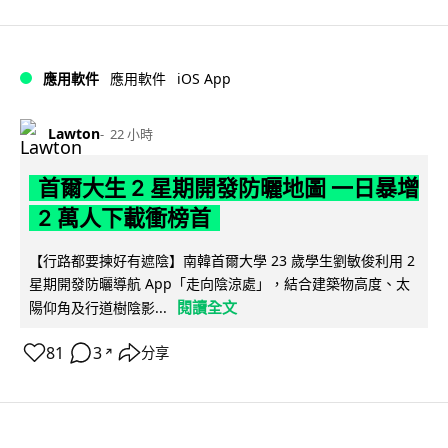
iOS App
應用軟件
應用軟件
Lawton
22 小時
首爾大生 2 星期開發防曬地圖 一日暴增
2 萬人下載衝榜首
【行路都要揀好有遮陰】南韓首爾大學 23 歲學生劉敏俊利用 2
星期開發防曬導航 App「走向陰涼處」，結合建築物高度、太
閱讀全文
陽仰角及行道樹陰影...
81
3
分享
↗