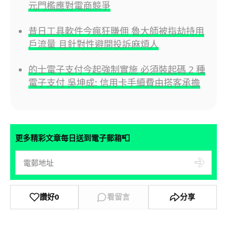
元門檻應對電商競爭
昔日工具軟件今瘋狂賺佣 魯大師被指劫持用
戶流量 且針對性避開投訴麻煩人
的士電子支付今起強制實施 必須裝起碼 2 種
電子支付 吳坤成: 信用卡手續費由搭客承擔
📮
更多精彩文章每日送到電子郵箱
讚好
0
看留言
分享