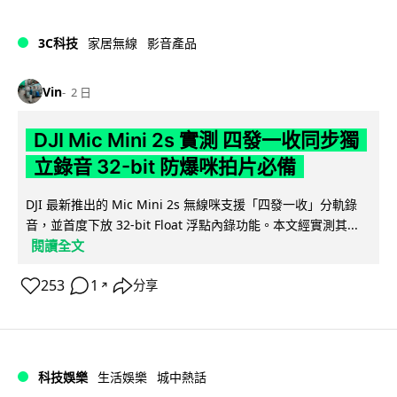
3C科技
家居無線
影音產品
Vin
2 日
DJI Mic Mini 2s 實測 四發一收同步獨
立錄音 32-bit 防爆咪拍片必備
DJI 最新推出的 Mic Mini 2s 無線咪支援「四發一收」分軌錄
音，並首度下放 32-bit Float 浮點內錄功能。本文經實測其...
閱讀全文
253
1
分享
↗
科技娛樂
生活娛樂
城中熱話