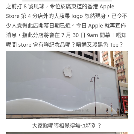
之前打
8
號風球，令位於廣東道的香港
Apple
Store
第
4
分店外的大蘋果
logo
忽然現身，已令不
少人覺得此店開幕日期已近。今日
Apple
就再宣佈
消息，指此分店將會在
7
月
30
日
9am
開幕！唔知
呢間
store
會有咩紀念品呢？唔通又派黑色
Tee
？
大家睇呢張相覺得無乜特別？