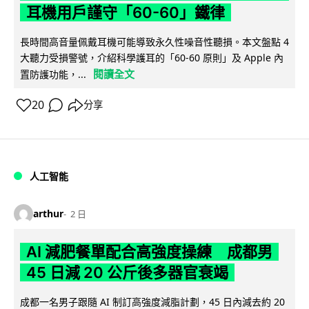
耳機用戶謹守「60-60」鐵律
長時間高音量佩戴耳機可能導致永久性噪音性聽損。本文盤點 4
大聽力受損警號，介紹科學護耳的「60-60 原則」及 Apple 內
閱讀全文
置防護功能，...
20
分享
人工智能
arthur
2 日
AI 減肥餐單配合高強度操練 成都男
45 日減 20 公斤後多器官衰竭
成都一名男子跟隨 AI 制訂高強度減脂計劃，45 日內減去約 20