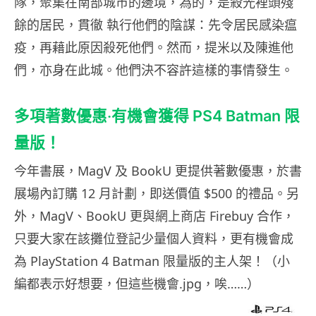
隊，聚集在南部城市的邊境，為的，是殺光裡頭殘
餘的居民，貫徹 執行他們的陰謀：先令居民感染瘟
疫，再藉此原因殺死他們。然而，提米以及陳進他
們，亦身在此城。他們決不容許這樣的事情發生。
多項著數優惠‧有機會獲得 PS4 Batman 限
量版！
今年書展，MagV 及 BookU 更提供著數優惠，於書
展場內訂購 12 月計劃，即送價值 $500 的禮品。另
外，MagV、BookU 更與網上商店 Firebuy 合作，
只要大家在該攤位登記少量個人資料，更有機會成
為 PlayStation 4 Batman 限量版的主人架！（小
編都表示好想要，但這些機會.jpg，唉……）