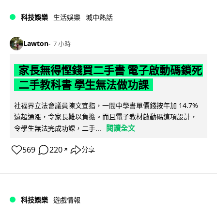
科技娛樂
生活娛樂
城中熱話
Lawton
7 小時
家長無得慳錢買二手書 電子啟動碼鎖死
二手教科書 學生無法做功課
社福界立法會議員陳文宜指，一間中學書單價錢按年加 14.7%
遠超通漲，令家長難以負擔。而且電子教材啟動碼這項設計，
閱讀全文
令學生無法完成功課，二手...
569
220
分享
↗
科技娛樂
遊戲情報