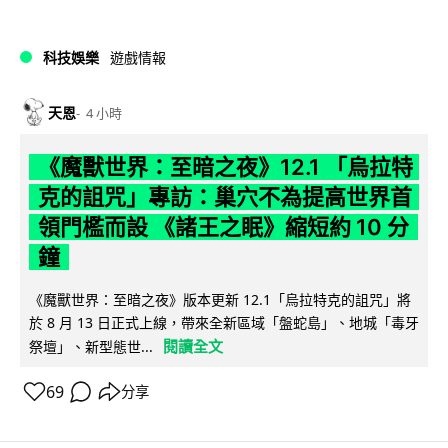
科技娛樂
遊戲情報
天恩
4 小時
《魔獸世界：至暗之夜》12.1 「烏拉特
克的詛咒」專訪：巢穴不為提高世界首
領門檻而設 《諸王之眠》縮短約 10 分
鐘
《魔獸世界：至暗之夜》版本更新 12.1「烏拉特克的詛咒」將
於 8 月 13 日正式上線，帶來全新區域「盤蛇島」、地城「毒牙
閱讀全文
祭壇」、新型態世...
69
分享