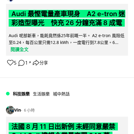
Audi 最慳電量產車現身 A2 e-tron 迷
彩造型曝光 快充 26 分鐘充滿 8 成電
Audi 呢部新車，能耗竟然係25年前嘅一半。 A2 e-tron 風阻低
至0.24，每百公里只需12.8 kWh，一度電行到7.8公里。6...
閱讀全文
5
1
分享
↗
科技娛樂
生活娛樂
城中熱話
Vin
6 小時
法國 8 月 11 日出新例 未經同意嚴禁