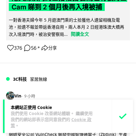
Cam 睇到 2 個月後再入境被捕
一對香港夫婦今年 5 月遊澳門乘的士拾獲他人遺留相機及電
池，拾遺不報並帶返香港自用。兩人本月 2 日經港珠澳大橋再
閱讀全文
次入境澳門時，被治安警察局...
376
56
分享
↗
3C科技
家居無線
Vin
9 小時
本網站正使用 Cookie
逾 20 款平價路由器爆後門 每 35 秒自
我們使用 Cookie 改善網站體驗。 繼續使用
我們的網站即表示您同意我們的
Cookie 政
動連線回中國 全球 10 萬用家私隱堪憂
策
。
網絡安全公司 VulnCheck 揭發中國智博通電子（Zbtlink）生產