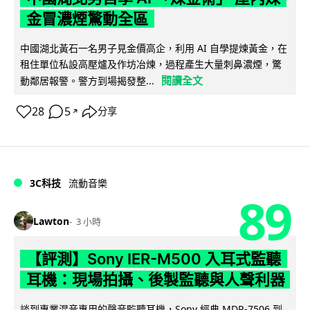
金冒濃煙驚動全區
中國湖北黃石一名男子見金價高企，利用 AI 自學提煉黃金，在
租住單位私設高壓爐及作坊冶煉，過程產生大量刺鼻濃煙，驚
閱讀全文
動鄰居報警。警方到場揭發整...
28
5
分享
↗
3C科技
流動音樂
89
Lawton
3 小時
【評測】Sony IER-M500 入耳式監聽
耳機：現場拍攝、後製監聽與人聲利器
談到專業混音專用的聲音監聽耳機，Sony 經典 MDR-7506 到