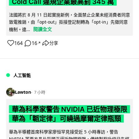
Cold Call 違規企業最高罰 345 萬
法國將於 8 月 11 日起實施新例，全面禁止企業未經消費者同意
致電推銷，由「opt-out」拒接登記制轉為「opt-in」先徵同意
閱讀全文
機制。違...
164
16
分享
↗
人工智能
Lawton
7 小時
華為科學家警告 NVIDIA 已近物理極限
華為「韜定律」可繞過摩爾定律瓶頸
華為半導體首席科學家廖恒罕見接受近 5 小時專訪，警告
NVIDIA 等西方晶片巨頭正逼近物理極限，傳統製程升級已失經