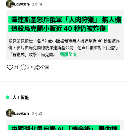
Lawton
2 小時
澤連斯基怒斥俄軍「人肉狩獵」 無人機
追殺烏克蘭小販近 40 秒仍被炸傷
烏克蘭克爾松一名 52 歲小販被俄軍無人機追擊近 40 秒後被炸
傷，影片由烏克蘭總統澤連斯基公開。他直斥俄軍對平民進行
閱讀全文
「狩獵式」攻擊，烏克蘭...
21
3
分享
↗
人工智能
Lawton
2 小時
中國湖北男自學 AI 「煉金術」 屋內煉