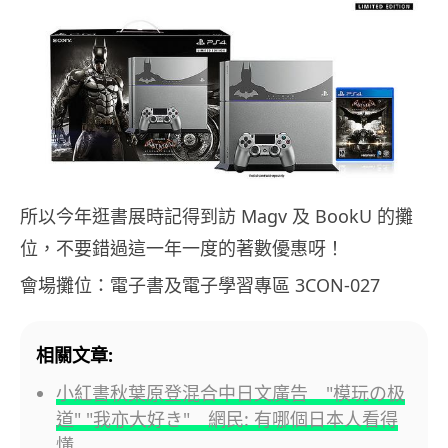
所以今年逛書展時記得到訪 Magv 及 BookU 的攤
位，不要錯過這一年一度的著數優惠呀！
會場攤位：電子書及電子學習專區 3CON-027
相關文章:
小紅書秋葉原登混合中日文廣告 "模玩の极
道" "我亦大好き" 網民: 有哪個日本人看得
懂