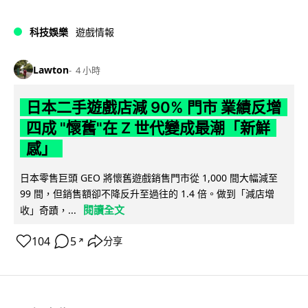
科技娛樂
遊戲情報
Lawton
4 小時
日本二手遊戲店減 90% 門市 業績反增
四成 "懷舊"在 Z 世代變成最潮「新鮮
感」
日本零售巨頭 GEO 將懷舊遊戲銷售門市從 1,000 間大幅減至
99 間，但銷售額卻不降反升至過往的 1.4 倍。做到「減店增
閱讀全文
收」奇蹟，...
104
5
分享
↗