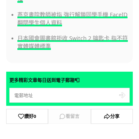
燕京書院教師被指 強行解鎖同學手機 FaceID
翻閱學生個人資料
日本國會圖書館拒收 Switch 2 鑰匙卡 指不符
實體媒體標準
📮
更多精彩文章每日送到電子郵箱
讚好
0
看留言
分享