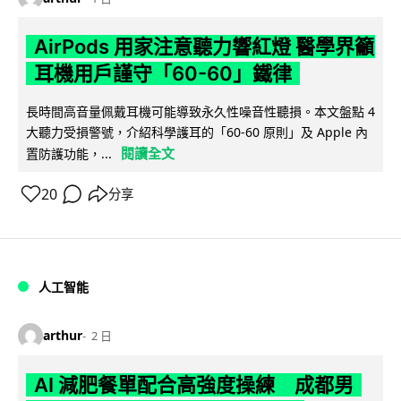
AirPods 用家注意聽力響紅燈 醫學界籲
耳機用戶謹守「60-60」鐵律
長時間高音量佩戴耳機可能導致永久性噪音性聽損。本文盤點 4
大聽力受損警號，介紹科學護耳的「60-60 原則」及 Apple 內
閱讀全文
置防護功能，...
20
分享
人工智能
arthur
2 日
AI 減肥餐單配合高強度操練 成都男