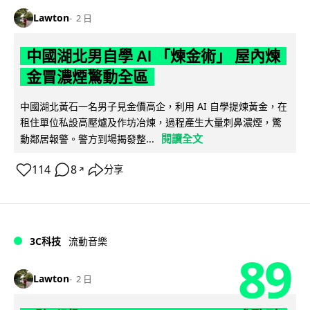
Lawton
2 日
中國湖北男自學 AI 「煉金術」 屋內煉
金冒濃煙驚動全區
中國湖北黃石一名男子見金價高企，利用 AI 自學提煉黃金，在
租住單位私設高壓爐及作坊冶煉，過程產生大量刺鼻濃煙，驚
閱讀全文
動鄰居報警。警方到場揭發整...
114
8
分享
↗
3C科技
流動音樂
89
Lawton
2 日