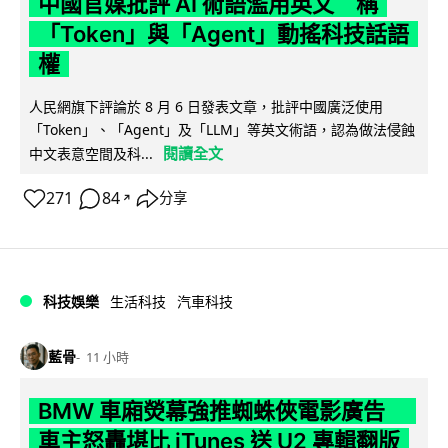
中國官媒批評 AI 術語濫用英文 稱
「Token」與「Agent」動搖科技話語
權
人民網旗下評論於 8 月 6 日發表文章，批評中國廣泛使用
「Token」、「Agent」及「LLM」等英文術語，認為做法侵蝕
閱讀全文
中文表意空間及科...
271
84
分享
↗
科技娛樂
生活科技
汽車科技
藍骨
11 小時
BMW 車廂熒幕強推蜘蛛俠電影廣告
車主怒轟堪比 iTunes 送 U2 專輯翻版