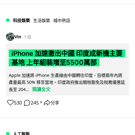
科技娛樂
生活娛樂
城中熱話
Vin
1 日
iPhone 加速撤出中國 印度成新機主要
基地 上年組裝增至5500萬部
Apple 加速將 iPhone 生產線由中國轉往印度，目標兩年內將
產量最高 50% 移至當地。印度政府推出關稅豁免及稅務優惠延
閱讀全文
長至 204...
530
245
分享
↗
人工智能