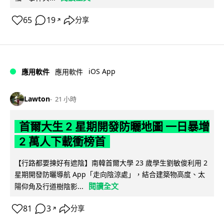
65
19
分享
↗
iOS App
應用軟件
應用軟件
Lawton
21 小時
首爾大生 2 星期開發防曬地圖 一日暴增
2 萬人下載衝榜首
【行路都要揀好有遮陰】南韓首爾大學 23 歲學生劉敏俊利用 2
星期開發防曬導航 App「走向陰涼處」，結合建築物高度、太
閱讀全文
陽仰角及行道樹陰影...
81
3
分享
↗