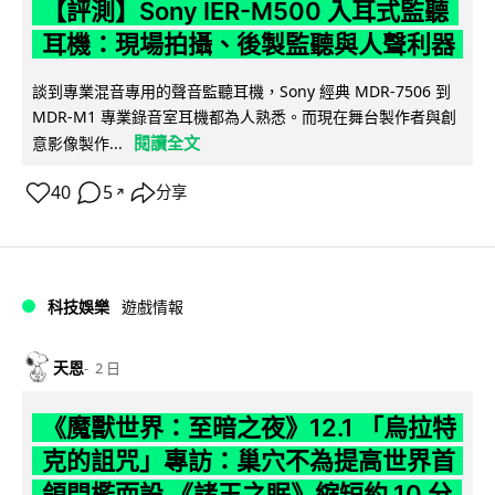
【評測】Sony IER-M500 入耳式監聽
耳機：現場拍攝、後製監聽與人聲利器
談到專業混音專用的聲音監聽耳機，Sony 經典 MDR-7506 到
MDR-M1 專業錄音室耳機都為人熟悉。而現在舞台製作者與創
閱讀全文
意影像製作...
40
5
分享
↗
科技娛樂
遊戲情報
天恩
2 日
《魔獸世界：至暗之夜》12.1 「烏拉特
克的詛咒」專訪：巢穴不為提高世界首
領門檻而設 《諸王之眠》縮短約 10 分