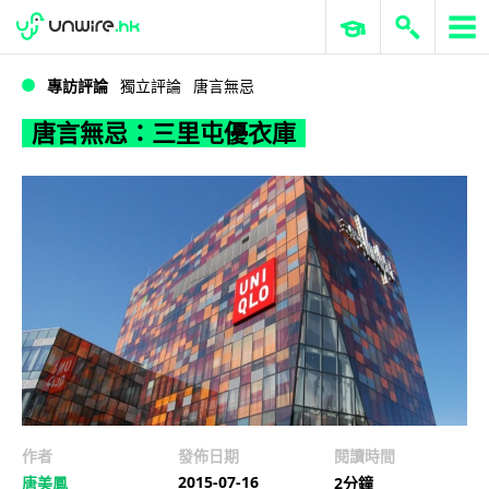
WWDC 2026
GenAI 與雲端科技專區
ERP 與商業 AI
唐言無忌：三里屯優衣庫
專訪評論
獨立評論
唐言無忌
唐言無忌：三里屯優衣庫
作者
發佈日期
閱讀時間
2015-07-16
唐美鳳
2分鐘