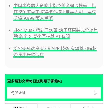
中國半導體大廠屹唐指控美企竊取技術 指
其挖角前員工取得核心技術申請專利 要求
賠償 9,999 萬人民幣
Elon Musk 帶幼子訪華 幼子穿唐裝成全場焦
點 名字 X 背後原來與 AI 有關
哈佛研發改良版 CRISPR 技術 有望基因編輯
治療唐氏綜合症
📮
更多精彩文章每日送到電子郵箱