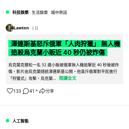
科技娛樂
生活娛樂
城中熱話
Lawton
2 日
澤連斯基怒斥俄軍「人肉狩獵」 無人機
追殺烏克蘭小販近 40 秒仍被炸傷
烏克蘭克爾松一名 52 歲小販被俄軍無人機追擊近 40 秒後被炸
傷，影片由烏克蘭總統澤連斯基公開。他直斥俄軍對平民進行
閱讀全文
「狩獵式」攻擊，烏克蘭...
133
41
分享
↗
人工智能