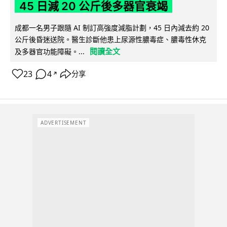
45 日減 20 公斤後多器官衰竭
成都一名男子跟隨 AI 制訂高強度減脂計劃，45 日內減去約 20
公斤後昏迷送院。醫生診斷他患上尿源性膿毒症、膿毒性休克
閱讀全文
及多器官功能障礙。...
23
4
分享
↗
ADVERTISEMENT