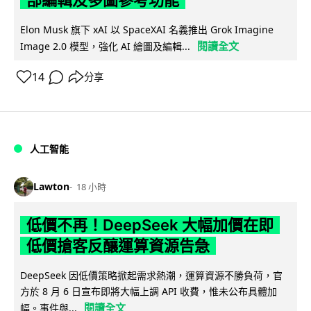
Elon Musk 旗下 xAI 以 SpaceXAI 名義推出 Grok Imagine
閱讀全文
Image 2.0 模型，強化 AI 繪圖及編輯...
14
分享
人工智能
Lawton
18 小時
低價不再！DeepSeek 大幅加價在即
低價搶客反釀運算資源告急
DeepSeek 因低價策略掀起需求熱潮，運算資源不勝負荷，官
方於 8 月 6 日宣布即將大幅上調 API 收費，惟未公布具體加
閱讀全文
幅。事件與...