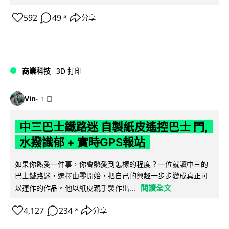
592
49
分享
↗
商業科技
3D 打印
Vin
1 日
中三巴士鐵路迷 自製紙皮遙控巴士 門,
水撥識郁 + 實時GPS報站
如果你熱愛一件事，你會熱愛到怎樣的程度？一位就讀中三的
巴士鐵路迷，選擇由零開始，把自己的興趣一步步變成真正可
閱讀全文
以運作的作品。他以紙皮親手製作出...
4,127
234
分享
↗