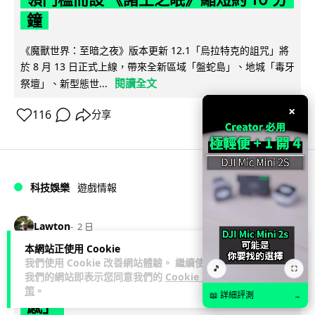
鐘
《魔獸世界：至暗之夜》版本更新 12.1「烏拉特克的詛咒」將
於 8 月 13 日正式上線，帶來全新區域「盤蛇島」、地城「毒牙
閱讀全文
祭壇」、新型態世...
×
116
分享
科技娛樂
遊戲情報
Lawton
2 日
本網站正使用 Cookie
日本二手遊戲店減 90% 門市 業績反增
我們使用 Cookie 改善網站體驗。 繼續使用
🎵
⛶
我們的網站即表示您同意我們的
Cookie 政
四成 "懷舊"在 Z 世代變成最潮「新鮮
策
。
📖 詳細評測
→
感」