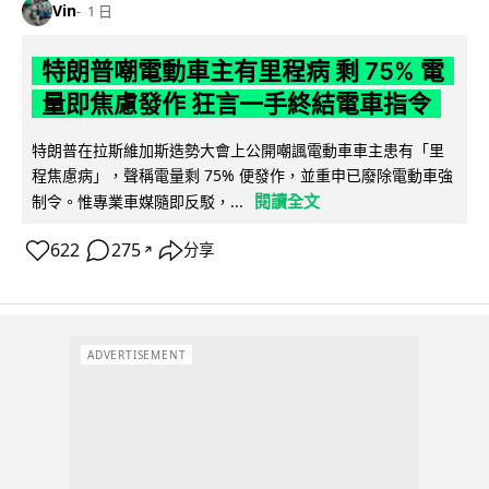
Vin
1 日
特朗普嘲電動車主有里程病 剩 75% 電
量即焦慮發作 狂言一手終結電車指令
特朗普在拉斯維加斯造勢大會上公開嘲諷電動車車主患有「里
程焦慮病」，聲稱電量剩 75% 便發作，並重申已廢除電動車強
閱讀全文
制令。惟專業車媒隨即反駁，...
622
275
分享
↗
ADVERTISEMENT