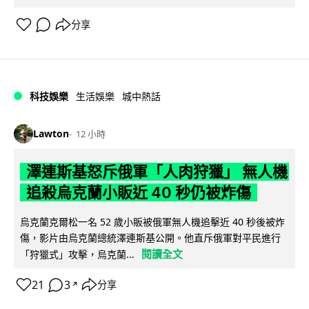
分享
科技娛樂
生活娛樂
城中熱話
Lawton
12 小時
澤連斯基怒斥俄軍「人肉狩獵」 無人機
追殺烏克蘭小販近 40 秒仍被炸傷
烏克蘭克爾松一名 52 歲小販被俄軍無人機追擊近 40 秒後被炸
傷，影片由烏克蘭總統澤連斯基公開。他直斥俄軍對平民進行
閱讀全文
「狩獵式」攻擊，烏克蘭...
21
3
分享
↗