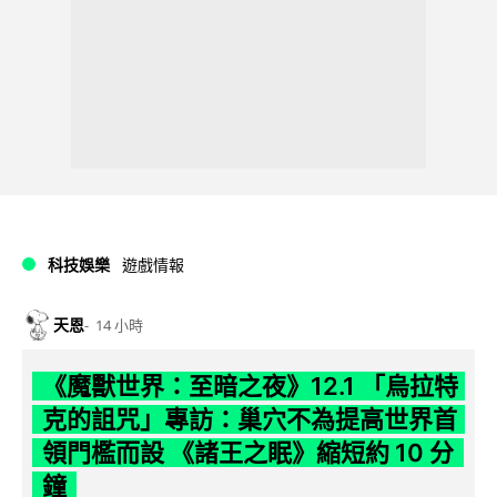
科技娛樂
遊戲情報
天恩
14 小時
《魔獸世界：至暗之夜》12.1 「烏拉特
克的詛咒」專訪：巢穴不為提高世界首
領門檻而設 《諸王之眠》縮短約 10 分
鐘