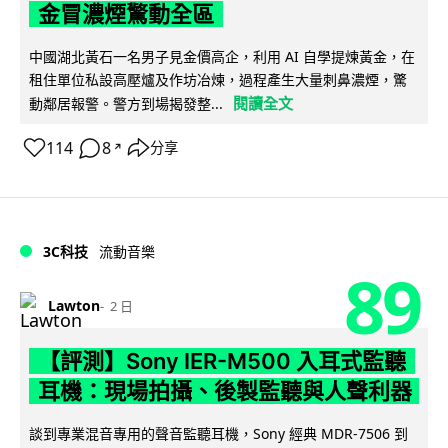
金冒濃煙驚動全區
中國湖北黃石一名男子見金價高企，利用 AI 自學提煉黃金，在
租住單位私設高壓爐及作坊冶煉，過程產生大量刺鼻濃煙，驚
閱讀全文
動鄰居報警。警方到場揭發整...
114
8
分享
↗
3C科技
流動音樂
89
Lawton
2 日
【評測】Sony IER-M500 入耳式監聽
耳機：現場拍攝、後製監聽與人聲利器
談到專業混音專用的聲音監聽耳機，Sony 經典 MDR-7506 到