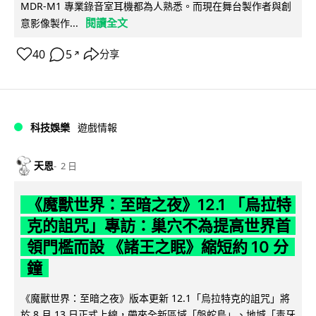
MDR-M1 專業錄音室耳機都為人熟悉。而現在舞台製作者與創
閱讀全文
意影像製作...
40
5
分享
↗
科技娛樂
遊戲情報
天恩
2 日
《魔獸世界：至暗之夜》12.1 「烏拉特
克的詛咒」專訪：巢穴不為提高世界首
領門檻而設 《諸王之眠》縮短約 10 分
鐘
《魔獸世界：至暗之夜》版本更新 12.1「烏拉特克的詛咒」將
於 8 月 13 日正式上線，帶來全新區域「盤蛇島」、地城「毒牙