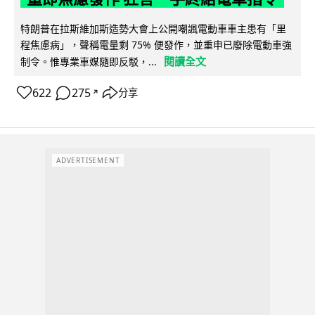
特朗普在拉斯維加斯造勢大會上公開嘲諷電動車車主患有「里
程焦慮病」，聲稱電量剩 75% 便發作，並重申已廢除電動車強
閱讀全文
制令。惟專業車媒隨即反駁，...
622
275
分享
↗
ADVERTISEMENT