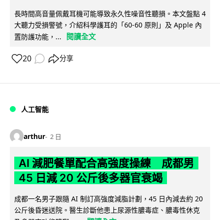
長時間高音量佩戴耳機可能導致永久性噪音性聽損。本文盤點 4
大聽力受損警號，介紹科學護耳的「60-60 原則」及 Apple 內
閱讀全文
置防護功能，...
20
分享
人工智能
arthur
2 日
AI 減肥餐單配合高強度操練 成都男
45 日減 20 公斤後多器官衰竭
成都一名男子跟隨 AI 制訂高強度減脂計劃，45 日內減去約 20
公斤後昏迷送院。醫生診斷他患上尿源性膿毒症、膿毒性休克