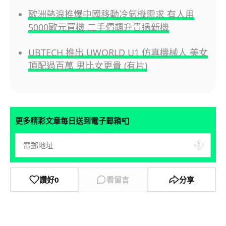
歐洲熱浪推爆中國移動冷氣機需求 有人用
5000歐元買機 二手價飆升貴過新機
UBTECH 推出 UWORLD U1 仿真機械人 美女
頂配過百萬 男比女更貴 (有片)
📮
更多精彩文章每日送到電子郵箱
讚好
0
看留言
分享