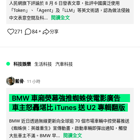
人民網旗下評論於 8 月 6 日發表文章，批評中國廣泛使用
「Token」、「Agent」及「LLM」等英文術語，認為做法侵蝕
閱讀全文
中文表意空間及科...
271
84
分享
↗
科技娛樂
生活科技
汽車科技
藍骨
11 小時
BMW 車廂熒幕強推蜘蛛俠電影廣告
車主怒轟堪比 iTunes 送 U2 專輯翻版
BMW 近日透過無線更新向全球逾 70 個市場車輛中控熒幕推送
《蜘蛛俠：英雄重生》宣傳動畫，啟動車輛即彈出通知，觸發
閱讀全文
大批車主不滿。BMW 早...