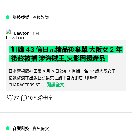
科技娛樂
影視娛樂
Lawton
1 日
訂購 43 億日元精品後棄單 大阪女 2 年
後終被捕 涉海賊王,火影周邊產品
日本警視廳神田署 8 月 6 日公布，拘捕一名 32 歲大阪女子，
指她涉嫌在出版巨頭集英社旗下官方網店「JUMP
閱讀全文
CHARACTERS ST...
77
10
分享
↗
商業科技
資訊保安