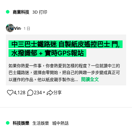
商業科技
3D 打印
Vin
1 日
中三巴士鐵路迷 自製紙皮遙控巴士 門,
水撥識郁 + 實時GPS報站
如果你熱愛一件事，你會熱愛到怎樣的程度？一位就讀中三的
巴士鐵路迷，選擇由零開始，把自己的興趣一步步變成真正可
閱讀全文
以運作的作品。他以紙皮親手製作出...
4,128
234
分享
↗
科技娛樂
生活娛樂
城中熱話