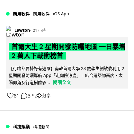
iOS App
應用軟件
應用軟件
Lawton
21 小時
首爾大生 2 星期開發防曬地圖 一日暴增
2 萬人下載衝榜首
【行路都要揀好有遮陰】南韓首爾大學 23 歲學生劉敏俊利用 2
星期開發防曬導航 App「走向陰涼處」，結合建築物高度、太
閱讀全文
陽仰角及行道樹陰影...
81
3
分享
↗
科技娛樂
科技新聞