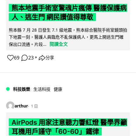
熊本地震手術室驚魂片瘋傳 醫護保護病
人、逃生門 網民讚值得尊敬
熊本縣 7 月 28 日發生 7.1 級地震，熊本綜合醫院手術室鏡頭拍
下地震一刻，醫護人員臨危不亂保護病人，更馬上開逃生門確
閱讀全文
保出口流通。片段...
69
23
分享
↗
科技娛樂
生活科技
健康
arthur
1 日
AirPods 用家注意聽力響紅燈 醫學界籲
耳機用戶謹守「60-60」鐵律