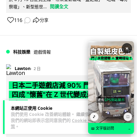
閱讀全文
祭壇」、新型態世...
116
分享
×
科技娛樂
遊戲情報
Lawton
2 日
日本二手遊戲店減 90% 門市 業績反增
四成 "懷舊"在 Z 世代變成最潮「新鮮
感」
本網站正使用 Cookie
我們使用 Cookie 改善網站體驗。 繼續使用
日本零售巨頭 GEO 將懷舊遊戲銷售門市從 1,000 間大幅減至
🎵
⛶
我們的網站即表示您同意我們的
Cookie 政
99 間，但銷售額卻不降反升至過往的 1.4 倍。做到「減店增
策
。
📖 文字版訪問
→
閱讀全文
收」奇蹟，...