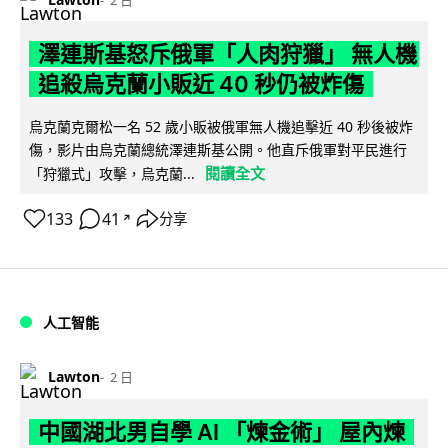
澤連斯基怒斥俄軍「人肉狩獵」 無人機
追殺烏克蘭小販近 40 秒仍被炸傷
烏克蘭克爾松一名 52 歲小販被俄軍無人機追擊近 40 秒後被炸
傷，影片由烏克蘭總統澤連斯基公開。他直斥俄軍對平民進行
閱讀全文
「狩獵式」攻擊，烏克蘭...
133
41
分享
↗
人工智能
Lawton
2 日
中國湖北男自學 AI 「煉金術」 屋內煉