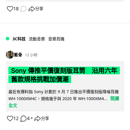
18
分享
3C科技
流動音樂
音樂耳機
藍骨
12 小時
Sony 傳推平價復刻版耳筒 沿用六年
舊款規格挑戰加價潮
最近有爆料指 Sony 計劃於 9 月 7 日推出平價復刻版降噪耳機
閱讀
WH-1000XM4C，規格幾乎與 2020 年 WH-1000XM4...
全文
12
4
分享
↗