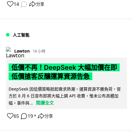
14
分享
人工智能
Lawton
18 小時
低價不再！DeepSeek 大幅加價在即
低價搶客反釀運算資源告急
DeepSeek 因低價策略掀起需求熱潮，運算資源不勝負荷，官
方於 8 月 6 日宣布即將大幅上調 API 收費，惟未公布具體加
閱讀全文
幅。事件與...
65
19
分享
↗