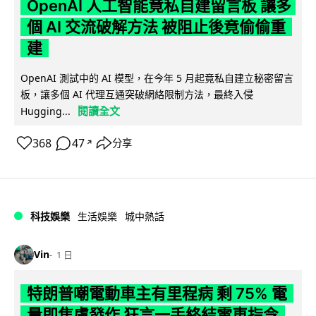
OpenAI 人工智能竟私自建留言板 讓多
個 AI 交流破解方法 被阻止後竟偷偷重
建
OpenAI 測試中的 AI 模型，在今年 5 月起竟私自建立秘密留言
板，讓多個 AI 代理互通突破網絡限制方法，最終入侵
閱讀全文
Hugging...
368
47
分享
↗
科技娛樂
生活娛樂
城中熱話
Vin
1 日
特朗普嘲電動車主有里程病 剩 75% 電
量即焦慮發作 狂言一手終結電車指令