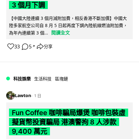
3 個月下調
【中國大陸連續 3 個月減附加費，相反香港不斷加價】中國大
陸多家航空公司自 8 月 5 日起再度下調內陸航線燃油附加費，
閱讀全文
為年內連續第 3 個...
33
5
分享
↗
科技娛樂
生活科技
區塊鏈
Lawton
1 日
Fun Coffee 咖啡騙局爆煲 咖啡包裝虛
擬貨幣投資騙局 港澳警拘 8 人涉款
9,400 萬元