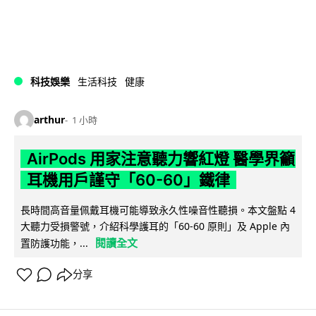
科技娛樂
生活科技
健康
arthur
1 小時
AirPods 用家注意聽力響紅燈 醫學界籲
耳機用戶謹守「60-60」鐵律
長時間高音量佩戴耳機可能導致永久性噪音性聽損。本文盤點 4
大聽力受損警號，介紹科學護耳的「60-60 原則」及 Apple 內
閱讀全文
置防護功能，...
分享