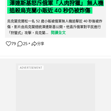
澤連斯基怒斥俄軍「人肉狩獵」 無人機
追殺烏克蘭小販近 40 秒仍被炸傷
烏克蘭克爾松一名 52 歲小販被俄軍無人機追擊近 40 秒後被炸
傷，影片由烏克蘭總統澤連斯基公開。他直斥俄軍對平民進行
閱讀全文
「狩獵式」攻擊，烏克蘭...
79
25
分享
↗
ADVERTISEMENT