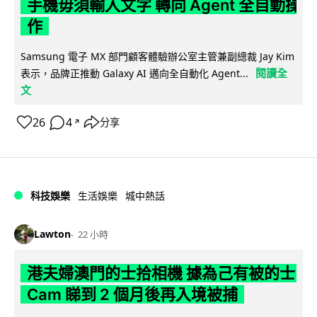
手機毋須輸入文字 轉向 Agent 全自動操
作
Samsung 電子 MX 部門顧客體驗辦公室主管兼副總裁 Jay Kim
閱讀全
表示，品牌正推動 Galaxy AI 邁向全自動化 Agent...
文
26
4
分享
↗
科技娛樂
生活娛樂
城中熱話
Lawton
22 小時
港夫婦澳門的士拾相機 據為己有被的士
Cam 睇到 2 個月後再入境被捕