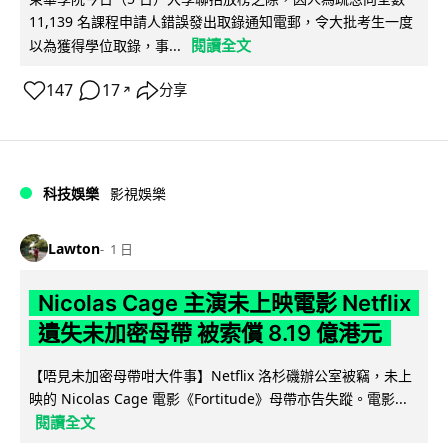
11,139 名課程申請人錯誤發出取錄通知電郵，令大批考生一度
閱讀全文
以為獲得學位取錄，事...
147
17
分享
↗
科技娛樂
影視娛樂
Lawton
1 日
Nicolas Cage 主演未上映電影 Netflix
遺失未加密母帶 被索償 8.19 億港元
【唔見未加密母帶咁大件事】Netflix 洛杉磯辦公室被竊，未上
映的 Nicolas Cage 電影《Fortitude》母帶亦告失蹤。電影...
閱讀全文