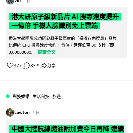
Vin
1 日
港大研原子級新晶片 AI 搜尋速度提升
一億倍 手機人臉識別免上雲端
香港大學團隊成功研發原子級厚度的「模擬存內搜尋」晶片，
比傳統 CPU 搜尋速度快約 1 億倍，延遲低至 36 皮秒（即
閱讀全文
0.00000000...
377
83
分享
↗
科技娛樂
生活科技
旅遊
Lawton
1 日
中國大陸航線燃油附加費今日再降 連續