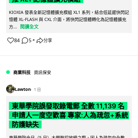
KIOXIA 發表全新記憶體擴充模組 XL1 系列，結合低延遲快閃記
憶體 XL-FLASH 與 CXL 介面，將快閃記憶體轉化為記憶體擴充
閱讀全文
方...
84
5
分享
↗
商業科技
資訊保安
Lawton
1 日
東華學院誤發取錄電郵 全數 11,139 名
申請人一度空歡喜 專家:人為疏忽+系統
防護缺失
東華學院今日（5 日）大學聯招放榜之際，因人為疏忽向全數