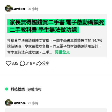
Lawton
20 小時
家長無得慳錢買二手書 電子啟動碼鎖死
二手教科書 學生無法做功課
社福界立法會議員陳文宜指，一間中學書單價錢按年加 14.7%
遠超通漲，令家長難以負擔。而且電子教材啟動碼這項設計，
閱讀全文
令學生無法完成功課，二手...
835
318
分享
↗
科技娛樂
遊戲情報
Lawton
21 小時