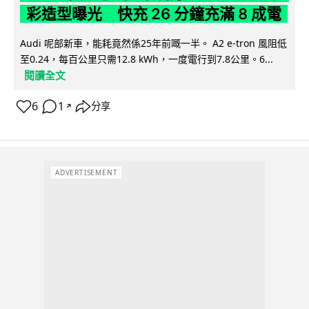
彩造型曝光 快充 26 分鐘充滿 8 成電
Audi 呢部新車，能耗竟然係25年前嘅一半。 A2 e-tron 風阻低
至0.24，每百公里只需12.8 kWh，一度電行到7.8公里。6...
閱讀全文
6
1
分享
↗
ADVERTISEMENT