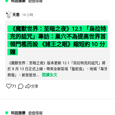
科技娛樂
遊戲情報
天恩
16 小時
《魔獸世界：至暗之夜》12.1 「烏拉特
克的詛咒」專訪：巢穴不為提高世界首
領門檻而設 《諸王之眠》縮短約 10 分
鐘
《魔獸世界：至暗之夜》版本更新 12.1「烏拉特克的詛咒」將
於 8 月 13 日正式上線，帶來全新區域「盤蛇島」、地城「毒牙
閱讀全文
祭壇」、新型態世...
71
分享
科技娛樂
遊戲情報