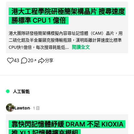
港大工程學院研極簡架構晶片 搜尋速度
勝標準 CPU 1 億倍
港大團隊研發極簡架構模擬內容尋址記憶體（CAM）晶片，用
二硫化鉬及半金屬銻克服傳輸瓶頸，漢明距離計算速度比標準
閱讀全文
CPU快1億倍，每次搜尋耗能低...
43
20
分享
↗
人工智能
Lawton
1 日
靠快閃記憶體紓緩 DRAM 不足 KIOXIA
推 XL1 記憶體擴充模組