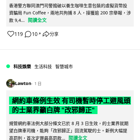
香港警方聯同澳門司警搗破以養生咖啡生意包裝的虛擬貨幣投
資騙局 Fun Coffee，兩地共拘捕 8 人，接獲逾 200 宗舉報，涉
閱讀全文
款 9,4...
119
10
分享
↗
科技娛樂
生活科技
智慧城市
Lawton
1 日
網約車條例生效 有司機暫時停工避風頭
的士業界籲白牌 "改邪歸正"
規管網約車法例大部分條文已於 8 月 3 日生效，的士業界就期
望白牌車司機，能夠「改邪歸正」回流駕駛的士。新例大幅提
閱讀全文
高罰則，首次定罪最高罰款...