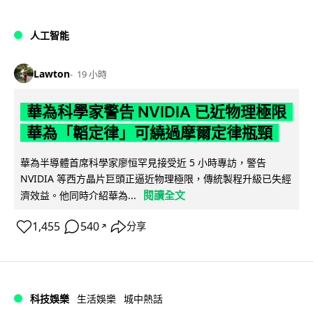
人工智能
Lawton
19 小時
華為科學家警告 NVIDIA 已近物理極限
華為「韜定律」可繞過摩爾定律瓶頸
華為半導體首席科學家廖恒罕見接受近 5 小時專訪，警告
NVIDIA 等西方晶片巨頭正逼近物理極限，傳統製程升級已失經
閱讀全文
濟效益。他同時介紹華為...
1,455
540
分享
↗
科技娛樂
生活娛樂
城中熱話