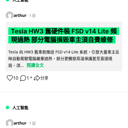
arthur
1 日
Tesla HW3 舊硬件裝 FSD v14 Lite 頻
現過熱 部分電腦損毀車主須自費維修
Tesla 向 HW3 舊車款推送 FSD v14 Lite 系統，引發大量車主反
映自動駕駛電腦嚴重過熱，部分更觸發高溫保護甚至直接燒
閱讀全文
毀，須...
10
1
分享
↗
人工智能
arthur
1 日