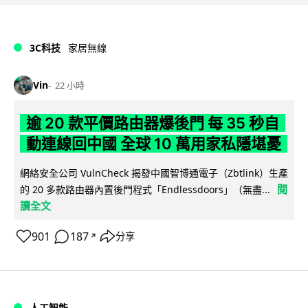
3C科技
家居無線
Vin
22 小時
逾 20 款平價路由器爆後門 每 35 秒自
動連線回中國 全球 10 萬用家私隱堪憂
網絡安全公司 VulnCheck 揭發中國智博通電子（Zbtlink）生產
閱
的 20 多款路由器內置後門程式「Endlessdoors」（無盡...
讀全文
901
187
分享
↗
人工智能