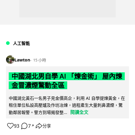
人工智能
Lawton
15 小時
中國湖北男自學 AI 「煉金術」 屋內煉
金冒濃煙驚動全區
中國湖北黃石一名男子見金價高企，利用 AI 自學提煉黃金，在
租住單位私設高壓爐及作坊冶煉，過程產生大量刺鼻濃煙，驚
閱讀全文
動鄰居報警。警方到場揭發整...
93
7
分享
↗