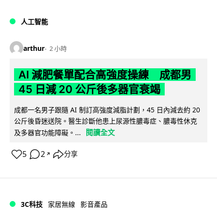
人工智能
arthur
2 小時
AI 減肥餐單配合高強度操練 成都男
45 日減 20 公斤後多器官衰竭
成都一名男子跟隨 AI 制訂高強度減脂計劃，45 日內減去約 20
公斤後昏迷送院。醫生診斷他患上尿源性膿毒症、膿毒性休克
閱讀全文
及多器官功能障礙。...
5
2
分享
↗
3C科技
家居無線
影音產品