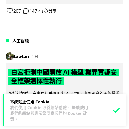
207
147
分享
↗
人工智能
Lawton
1 日
白宮拒測中國開放 AI 模型 業界質疑安
全框架選擇性執行
彭博社報道，白宮通知美國頂尖 AI 公司，中國開發的開放權重
模型將不納入特朗普政府新 AI 安全框架的測試範圍。美國業界
本網站正使用 Cookie
閱讀全文
則聯署呼籲政府不要限...
我們使用 Cookie 改善網站體驗。 繼續使用
我們的網站即表示您同意我們的
Cookie 政
策
。
44
21
分享
↗