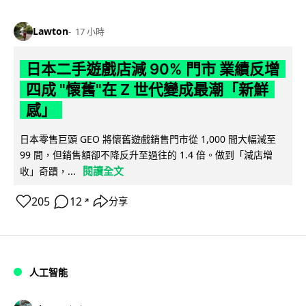
Lawton
17 小時
日本二手遊戲店減 90% 門市 業績反增
四成 "懷舊"在 Z 世代變成最潮「新鮮
感」
日本零售巨頭 GEO 將懷舊遊戲銷售門市從 1,000 間大幅減至
99 間，但銷售額卻不降反升至過往的 1.4 倍。做到「減店增
閱讀全文
收」奇蹟，...
205
12
分享
↗
人工智能