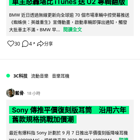
車主怒轟堪比 iTunes 送 U2 專輯翻版
BMW 近日透過無線更新向全球逾 70 個市場車輛中控熒幕推送
《蜘蛛俠：英雄重生》宣傳動畫，啟動車輛即彈出通知，觸發
閱讀全文
大批車主不滿。BMW 早...
30
4
分享
↗
3C科技
流動音樂
音樂耳機
藍骨
18 小時
Sony 傳推平價復刻版耳筒 沿用六年
舊款規格挑戰加價潮
最近有爆料指 Sony 計劃於 9 月 7 日推出平價復刻版降噪耳機