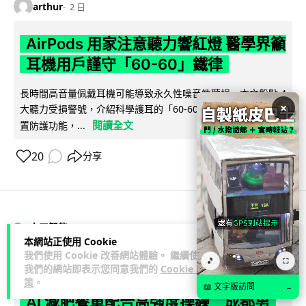
arthur
2 日
AirPods 用家注意聽力響紅燈 醫學界籲
耳機用戶謹守「60-60」鐵律
長時間高音量佩戴耳機可能導致永久性噪音性聽損。本文盤點 4
×
大聽力受損警號，介紹科學護耳的「60-60 原則」及 Apple 內
閱讀全文
置防護功能，...
20
分享
人工智能
本網站正使用 Cookie
我們使用 Cookie 改善網站體驗。 繼續使用
🎵
⛶
arthur
2 日
我們的網站即表示您同意我們的
Cookie 政
策
。
📖 文字版訪問
→
AI 減肥餐單配合高強度操練 成都男