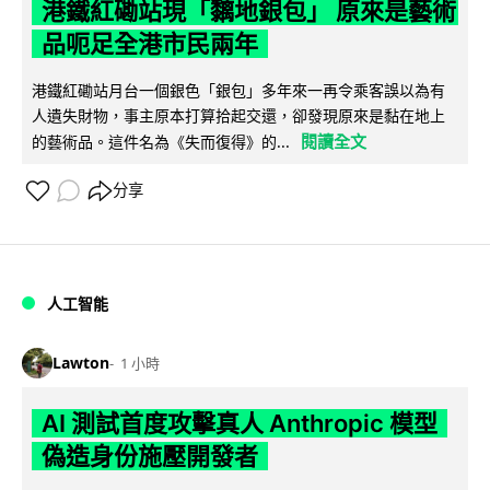
港鐵紅磡站現「黐地銀包」 原來是藝術
品呃足全港市民兩年
港鐵紅磡站月台一個銀色「銀包」多年來一再令乘客誤以為有
人遺失財物，事主原本打算拾起交還，卻發現原來是黏在地上
閱讀全文
的藝術品。這件名為《失而復得》的...
分享
人工智能
Lawton
1 小時
AI 測試首度攻擊真人 Anthropic 模型
偽造身份施壓開發者