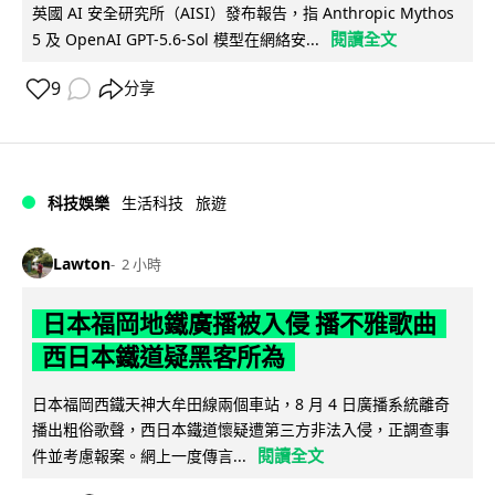
英國 AI 安全研究所（AISI）發布報告，指 Anthropic Mythos
閱讀全文
5 及 OpenAI GPT-5.6-Sol 模型在網絡安...
9
分享
科技娛樂
生活科技
旅遊
Lawton
2 小時
日本福岡地鐵廣播被入侵 播不雅歌曲
西日本鐵道疑黑客所為
日本福岡西鐵天神大牟田線兩個車站，8 月 4 日廣播系統離奇
播出粗俗歌聲，西日本鐵道懷疑遭第三方非法入侵，正調查事
閱讀全文
件並考慮報案。網上一度傳言...