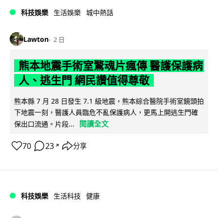
科技娛樂
生活娛樂
城中熱話
Lawton
2 日
熊本地震手術室驚魂片瘋傳 醫護保護病
人、逃生門 網民讚值得尊敬
熊本縣 7 月 28 日發生 7.1 級地震，熊本綜合醫院手術室鏡頭拍
下地震一刻，醫護人員臨危不亂保護病人，更馬上開逃生門確
閱讀全文
保出口流通。片段...
70
23
分享
↗
科技娛樂
生活科技
健康