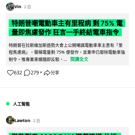
Vin
2 日
特朗普嘲電動車主有里程病 剩 75% 電
量即焦慮發作 狂言一手終結電車指令
特朗普在拉斯維加斯造勢大會上公開嘲諷電動車車主患有「里
程焦慮病」，聲稱電量剩 75% 便發作，並重申已廢除電動車強
閱讀全文
制令。惟專業車媒隨即反駁，...
632
279
分享
↗
人工智能
Lawton
2 日