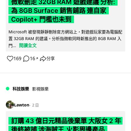
微軟刪走 32GB RAM 遊戲建議 分析:
為 8GB Surface 銷售鋪路 連自家
Copilot+ 門檻也未到
Microsoft 被發現靜靜刪除官方網站上，對遊戲玩家要為電腦配
置 32GB RAM 的建議。分析指微軟同時新推出的 8GB RAM 入
閱讀全文
門...
169
16
分享
↗
科技娛樂
影視娛樂
Lawton
2 日
訂購 43 億日元精品後棄單 大阪女 2 年
後終被捕 涉海賊王,火影周邊產品