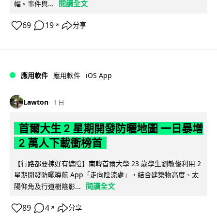
閱讀全文
幅。事件與...
69
19
分享
↗
iOS App
應用軟件
應用軟件
Lawton
1 日
首爾大生 2 星期開發防曬地圖 一日暴增
2 萬人下載衝榜首
【行路都要揀好有遮陰】南韓首爾大學 23 歲學生劉敏俊利用 2
星期開發防曬導航 App「走向陰涼處」，結合建築物高度、太
閱讀全文
陽仰角及行道樹陰影...
89
4
分享
↗