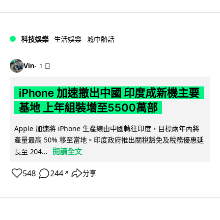
科技娛樂
生活娛樂
城中熱話
Vin
1 日
iPhone 加速撤出中國 印度成新機主要
基地 上年組裝增至5500萬部
Apple 加速將 iPhone 生產線由中國轉往印度，目標兩年內將
產量最高 50% 移至當地。印度政府推出關稅豁免及稅務優惠延
閱讀全文
長至 204...
548
244
分享
↗