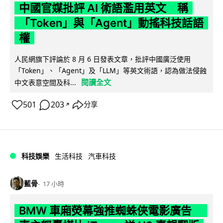
中國官媒批評 AI 術語濫用英文 稱
「Token」與「Agent」動搖科技話語
權
人民網旗下評論於 8 月 6 日發表文章，批評中國廣泛使用
「Token」、「Agent」及「LLM」等英文術語，認為做法侵蝕
閱讀全文
中文表意空間及科...
501
203
分享
↗
科技娛樂
生活科技
汽車科技
藍骨
17 小時
BMW 車廂熒幕強推蜘蛛俠電影廣告