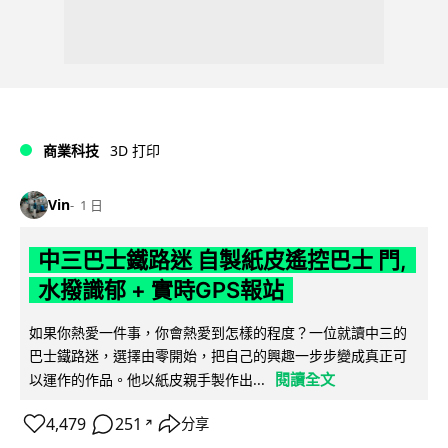
商業科技
3D 打印
Vin
1 日
中三巴士鐵路迷 自製紙皮遙控巴士 門,
水撥識郁 + 實時GPS報站
如果你熱愛一件事，你會熱愛到怎樣的程度？一位就讀中三的
巴士鐵路迷，選擇由零開始，把自己的興趣一步步變成真正可
閱讀全文
以運作的作品。他以紙皮親手製作出...
4,479
251
分享
↗