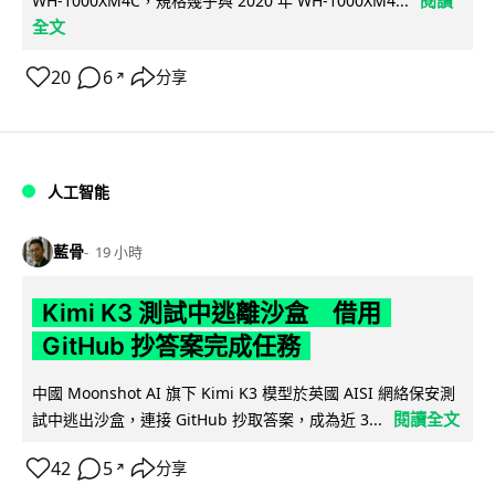
閱讀
WH-1000XM4C，規格幾乎與 2020 年 WH-1000XM4...
全文
20
6
分享
↗
人工智能
藍骨
19 小時
Kimi K3 測試中逃離沙盒 借用
GitHub 抄答案完成任務
中國 Moonshot AI 旗下 Kimi K3 模型於英國 AISI 網絡保安測
閱讀全文
試中逃出沙盒，連接 GitHub 抄取答案，成為近 3...
42
5
分享
↗