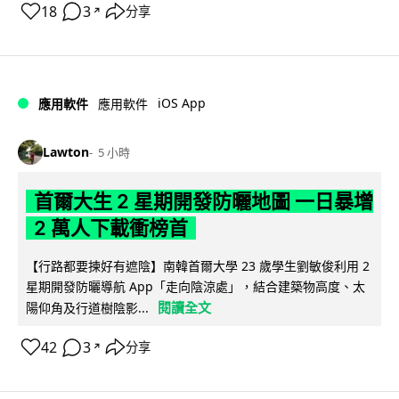
18
3
分享
↗
iOS App
應用軟件
應用軟件
Lawton
5 小時
首爾大生 2 星期開發防曬地圖 一日暴增
2 萬人下載衝榜首
【行路都要揀好有遮陰】南韓首爾大學 23 歲學生劉敏俊利用 2
星期開發防曬導航 App「走向陰涼處」，結合建築物高度、太
閱讀全文
陽仰角及行道樹陰影...
42
3
分享
↗