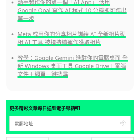
動手製作你的第一個「AI App」 活用
Google Opal 寫作 AI 程式 10 分鐘即可踏出
第一步
Meta 或用你的分享相片訓練 AI 全新相片砌
相 AI 工具 被指持續運作獲取相片
教學：Google Gemini 進駐你的電腦桌面 全
新 Windows 桌面工具 Google Drive＋電腦
文件＋網頁一鍵搜尋
📮
更多精彩文章每日送到電子郵箱