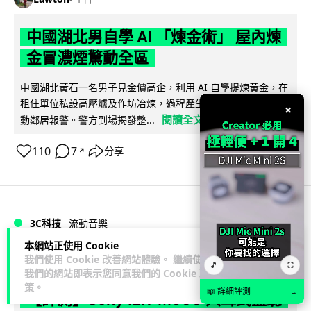
中國湖北男自學 AI 「煉金術」 屋內煉
金冒濃煙驚動全區
中國湖北黃石一名男子見金價高企，利用 AI 自學提煉黃金，在
租住單位私設高壓爐及作坊冶煉，過程產生大量刺鼻濃煙，驚
×
閱讀全文
動鄰居報警。警方到場揭發整...
110
7
分享
↗
3C科技
流動音樂
89
本網站正使用 Cookie
我們使用 Cookie 改善網站體驗。 繼續使用
Lawton
1 日
🎵
⛶
我們的網站即表示您同意我們的
Cookie 政
策
。
📖 詳細評測
→
【評測】Sony IER-M500 入耳式監聽