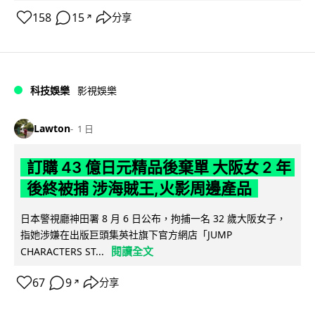
158
15
分享
↗
科技娛樂
影視娛樂
Lawton
1 日
訂購 43 億日元精品後棄單 大阪女 2 年
後終被捕 涉海賊王,火影周邊產品
日本警視廳神田署 8 月 6 日公布，拘捕一名 32 歲大阪女子，
指她涉嫌在出版巨頭集英社旗下官方網店「JUMP
閱讀全文
CHARACTERS ST...
67
9
分享
↗