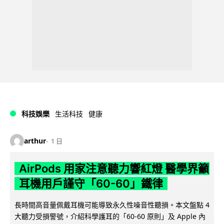
科技娛樂
生活科技
健康
arthur
1 日
AirPods 用家注意聽力響紅燈 醫學界籲
耳機用戶謹守「60-60」鐵律
長時間高音量佩戴耳機可能導致永久性噪音性聽損。本文盤點 4
大聽力受損警號，介紹科學護耳的「60-60 原則」及 Apple 內