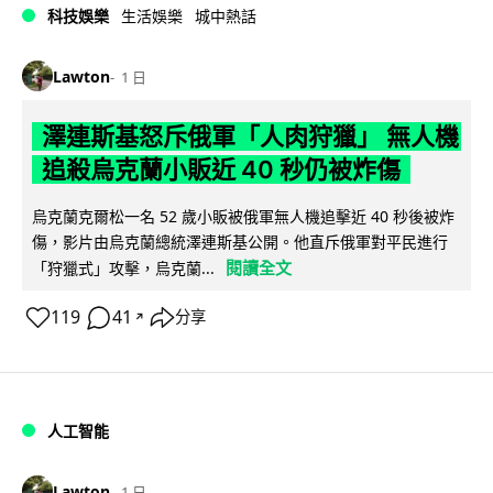
科技娛樂
生活娛樂
城中熱話
Lawton
1 日
澤連斯基怒斥俄軍「人肉狩獵」 無人機
追殺烏克蘭小販近 40 秒仍被炸傷
烏克蘭克爾松一名 52 歲小販被俄軍無人機追擊近 40 秒後被炸
傷，影片由烏克蘭總統澤連斯基公開。他直斥俄軍對平民進行
閱讀全文
「狩獵式」攻擊，烏克蘭...
119
41
分享
↗
人工智能
Lawton
1 日