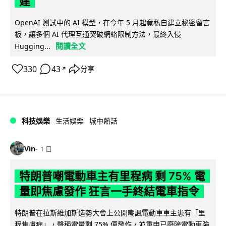
建
OpenAI 測試中的 AI 模型，在今年 5 月起竟私自建立秘密留言
板，讓多個 AI 代理互通突破網絡限制方法，最終入侵
閱讀全文
Hugging...
330
43
分享
↗
科技娛樂
生活娛樂
城中熱話
Vin
1 日
特朗普嘲電動車主有里程病 剩 75% 電
量即焦慮發作 狂言一手終結電車指令
特朗普在拉斯維加斯造勢大會上公開嘲諷電動車車主患有「里
程焦慮病」，聲稱電量剩 75% 便發作，並重申已廢除電動車強