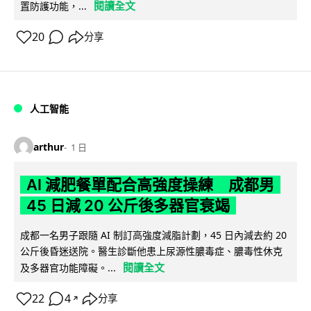
閱讀全文
置防護功能，...
20
分享
人工智能
arthur
1 日
AI 減肥餐單配合高強度操練 成都男
45 日減 20 公斤後多器官衰竭
成都一名男子跟隨 AI 制訂高強度減脂計劃，45 日內減去約 20
公斤後昏迷送院。醫生診斷他患上尿源性膿毒症、膿毒性休克
閱讀全文
及多器官功能障礙。...
22
4
分享
↗