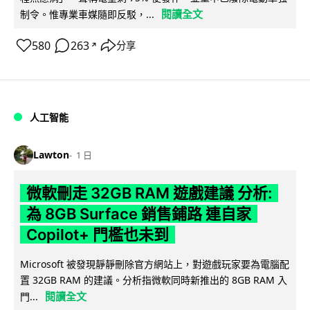
閱讀全文
制令。惟專業車媒隨即反駁，...
580
263
分享
↗
人工智能
Lawton
1 日
微軟刪走 32GB RAM 遊戲建議 分析:
為 8GB Surface 銷售鋪路 連自家
Copilot+ 門檻也未到
Microsoft 被發現靜靜刪除官方網站上，對遊戲玩家要為電腦配
置 32GB RAM 的建議。分析指微軟同時新推出的 8GB RAM 入
閱讀全文
門...