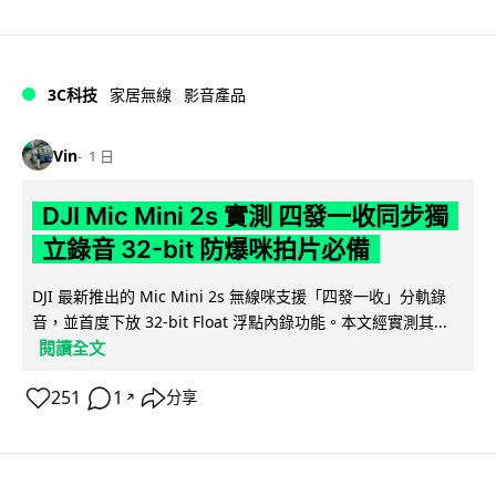
3C科技
家居無線
影音產品
Vin
1 日
DJI Mic Mini 2s 實測 四發一收同步獨
立錄音 32-bit 防爆咪拍片必備
DJI 最新推出的 Mic Mini 2s 無線咪支援「四發一收」分軌錄
音，並首度下放 32-bit Float 浮點內錄功能。本文經實測其...
閱讀全文
251
1
分享
↗