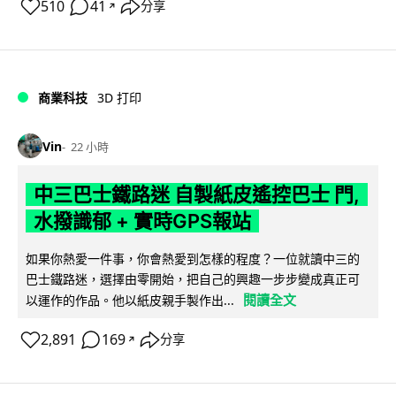
510
41
分享
↗
商業科技
3D 打印
Vin
22 小時
中三巴士鐵路迷 自製紙皮遙控巴士 門,
水撥識郁 + 實時GPS報站
如果你熱愛一件事，你會熱愛到怎樣的程度？一位就讀中三的
巴士鐵路迷，選擇由零開始，把自己的興趣一步步變成真正可
閱讀全文
以運作的作品。他以紙皮親手製作出...
2,891
169
分享
↗