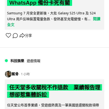
WhatsApp 備份卡死有關
Samsung 7 月安全更新後，大批 Galaxy S25 Ultra 及 S24
閱讀
Ultra 用戶反映裝置電量急跌、發熱甚至充電變慢。有...
全文
分享
科技娛樂
遊戲情報
藍骨
1 小時
任天堂多收關稅不作退款 業績報告理
想卻惹集體訴訟
任天堂公布首季業績，受遊戲熱賣及一筆美國退還關稅款項帶