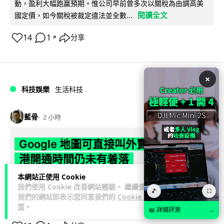
動，盈利大幅跑贏預期。惟公司早前曾多次以關稅為由調高美
閱讀全文
國定價，如今關稅被裁定違法並全數...
14
1
分享
↗
×
科技娛樂
生活科技
藍骨
2 小時
Google 地圖可直接叫外賣訂酒店 香
港開通時間仍未有着落
本網站正使用 Cookie
Google 為 Google Maps 內置聊天助手 Ask Maps 新增叫外
我們使用 Cookie 改善網站體驗。 繼續使用
🎵
賣、訂酒店及查詢現場活動等自主執行功能，並引入個人化推
⛶
我們的網站即表示您同意我們的
Cookie 政
閱讀全文
薦及...
策
。
📖 詳細評測
→