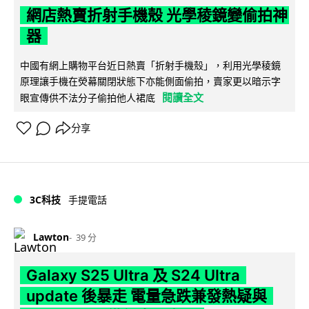
網店熱賣折射手機殼 光學稜鏡變偷拍神
器
中國有網上購物平台近日熱賣「折射手機殼」，利用光學稜鏡
原理讓手機在熒幕關閉狀態下亦能側面偷拍，賣家更以暗示字
閱讀全文
眼宣傳供不法分子偷拍他人裙底
分享
3C科技
手提電話
Lawton
39 分
Galaxy S25 Ultra 及 S24 Ultra
update 後暴走 電量急跌兼發熱疑與