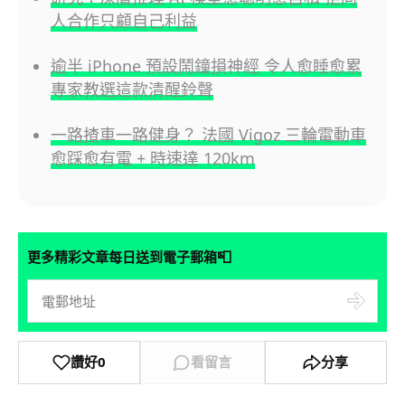
人合作只顧自己利益
逾半 iPhone 預設鬧鐘損神經 令人愈睡愈累
專家教選這款清醒鈴聲
一路揸車一路健身？ 法國 Vigoz 三輪電動車
愈踩愈有電 + 時速達 120km
📮
更多精彩文章每日送到電子郵箱
讚好
0
看留言
分享