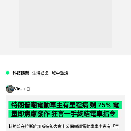
科技娛樂
生活娛樂
城中熱話
Vin
1 日
特朗普嘲電動車主有里程病 剩 75% 電
量即焦慮發作 狂言一手終結電車指令
特朗普在拉斯維加斯造勢大會上公開嘲諷電動車車主患有「里