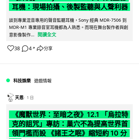
耳機：現場拍攝、後製監聽與人聲利器
談到專業混音專用的聲音監聽耳機，Sony 經典 MDR-7506 到
MDR-M1 專業錄音室耳機都為人熟悉。而現在舞台製作者與創
閱讀全文
意影像製作...
38
4
分享
↗
科技娛樂
遊戲情報
天恩
1 日
《魔獸世界：至暗之夜》12.1 「烏拉特
克的詛咒」專訪：巢穴不為提高世界首
領門檻而設 《諸王之眠》縮短約 10 分