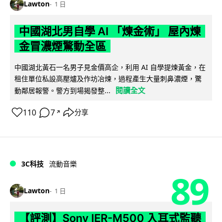
Lawton
1 日
中國湖北男自學 AI 「煉金術」 屋內煉
金冒濃煙驚動全區
中國湖北黃石一名男子見金價高企，利用 AI 自學提煉黃金，在
租住單位私設高壓爐及作坊冶煉，過程產生大量刺鼻濃煙，驚
閱讀全文
動鄰居報警。警方到場揭發整...
110
7
分享
↗
3C科技
流動音樂
89
Lawton
1 日
【評測】Sony IER-M500 入耳式監聽