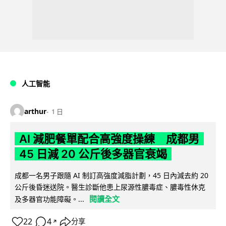
人工智能
arthur
1 日
AI 減肥餐單配合高強度操練 成都男
45 日減 20 公斤後多器官衰竭
成都一名男子跟隨 AI 制訂高強度減脂計劃，45 日內減去約 20
公斤後昏迷送院。醫生診斷他患上尿源性膿毒症、膿毒性休克
閱讀全文
及多器官功能障礙。...
22
4
分享
↗