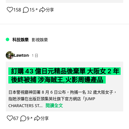
158
15
分享
↗
科技娛樂
影視娛樂
Lawton
1 日
訂購 43 億日元精品後棄單 大阪女 2 年
後終被捕 涉海賊王,火影周邊產品
日本警視廳神田署 8 月 6 日公布，拘捕一名 32 歲大阪女子，
指她涉嫌在出版巨頭集英社旗下官方網店「JUMP
閱讀全文
CHARACTERS ST...
67
9
分享
↗