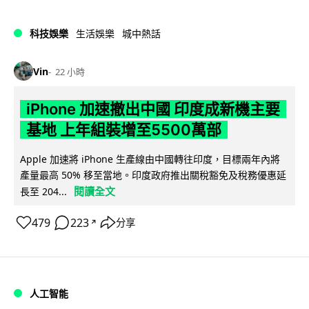
科技娛樂
生活娛樂
城中熱話
Vin
22 小時
iPhone 加速撤出中國 印度成新機主要
基地 上年組裝增至5500萬部
Apple 加速將 iPhone 生產線由中國轉往印度，目標兩年內將
產量最高 50% 移至當地。印度政府推出關稅豁免及稅務優惠延
閱讀全文
長至 204...
479
223
分享
↗
人工智能