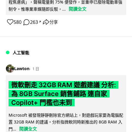
程焦慮病」，聲稱電量剩 75% 便發作，並重申已廢除電動車強
閱讀全文
制令。惟專業車媒隨即反駁，...
580
263
分享
↗
人工智能
Lawton
1 日
微軟刪走 32GB RAM 遊戲建議 分析:
為 8GB Surface 銷售鋪路 連自家
Copilot+ 門檻也未到
Microsoft 被發現靜靜刪除官方網站上，對遊戲玩家要為電腦配
置 32GB RAM 的建議。分析指微軟同時新推出的 8GB RAM 入
閱讀全文
門...