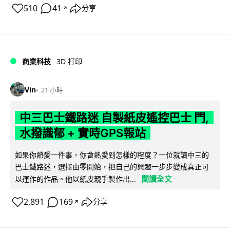
510
41
分享
↗
商業科技
3D 打印
Vin
21 小時
中三巴士鐵路迷 自製紙皮遙控巴士 門,
水撥識郁 + 實時GPS報站
如果你熱愛一件事，你會熱愛到怎樣的程度？一位就讀中三的
巴士鐵路迷，選擇由零開始，把自己的興趣一步步變成真正可
閱讀全文
以運作的作品。他以紙皮親手製作出...
2,891
169
分享
↗