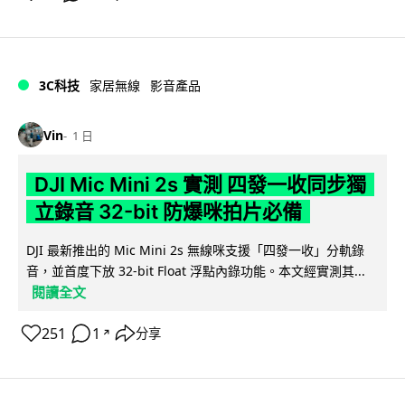
3C科技
家居無線
影音產品
Vin
1 日
DJI Mic Mini 2s 實測 四發一收同步獨
立錄音 32-bit 防爆咪拍片必備
DJI 最新推出的 Mic Mini 2s 無線咪支援「四發一收」分軌錄
音，並首度下放 32-bit Float 浮點內錄功能。本文經實測其...
閱讀全文
251
1
分享
↗