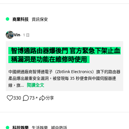
商業科技
資訊保安
Vin
1 日
智博通路由器爆後門 官方緊急下架止血
稱漏洞是功能在維修時使用
中國網通廠商智博通電子（Zbtlink Electronics）旗下的路由器
產品爆出嚴重安全漏洞，被發現每 35 秒便會與中國伺服器連
閱讀全文
線，旗...
330
73
分享
↗
科技娛樂
生活娛樂
城中熱話