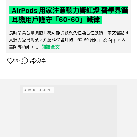
AirPods 用家注意聽力響紅燈 醫學界籲
耳機用戶謹守「60-60」鐵律
長時間高音量佩戴耳機可能導致永久性噪音性聽損。本文盤點 4
大聽力受損警號，介紹科學護耳的「60-60 原則」及 Apple 內
閱讀全文
置防護功能，...
20
分享
ADVERTISEMENT