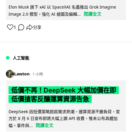
Elon Musk 旗下 xAI 以 SpaceXAI 名義推出 Grok Imagine
閱讀全文
Image 2.0 模型，強化 AI 繪圖及編輯...
1
分享
人工智能
Lawton
1 小時
低價不再！DeepSeek 大幅加價在即
低價搶客反釀運算資源告急
DeepSeek 因低價策略掀起需求熱潮，運算資源不勝負荷，官
方於 8 月 6 日宣布即將大幅上調 API 收費，惟未公布具體加
閱讀全文
幅。事件與...