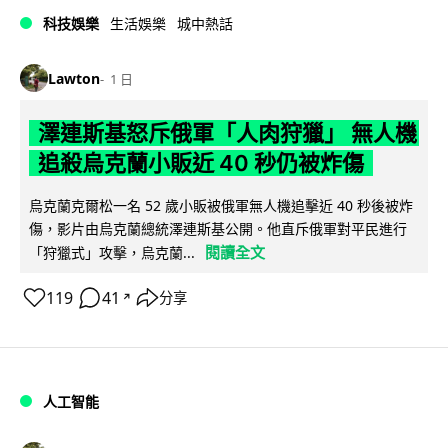
科技娛樂
生活娛樂
城中熱話
Lawton
1 日
澤連斯基怒斥俄軍「人肉狩獵」 無人機
追殺烏克蘭小販近 40 秒仍被炸傷
烏克蘭克爾松一名 52 歲小販被俄軍無人機追擊近 40 秒後被炸
傷，影片由烏克蘭總統澤連斯基公開。他直斥俄軍對平民進行
閱讀全文
「狩獵式」攻擊，烏克蘭...
119
41
分享
↗
人工智能