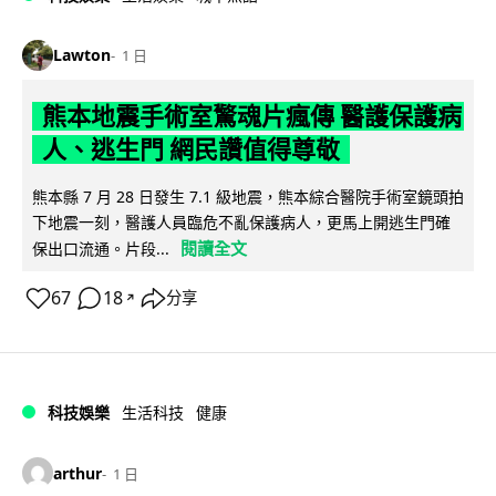
Lawton
1 日
熊本地震手術室驚魂片瘋傳 醫護保護病
人、逃生門 網民讚值得尊敬
熊本縣 7 月 28 日發生 7.1 級地震，熊本綜合醫院手術室鏡頭拍
下地震一刻，醫護人員臨危不亂保護病人，更馬上開逃生門確
閱讀全文
保出口流通。片段...
67
18
分享
↗
科技娛樂
生活科技
健康
arthur
1 日