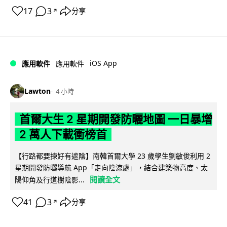
17
3
分享
↗
iOS App
應用軟件
應用軟件
Lawton
4 小時
首爾大生 2 星期開發防曬地圖 一日暴增
2 萬人下載衝榜首
【行路都要揀好有遮陰】南韓首爾大學 23 歲學生劉敏俊利用 2
星期開發防曬導航 App「走向陰涼處」，結合建築物高度、太
閱讀全文
陽仰角及行道樹陰影...
41
3
分享
↗