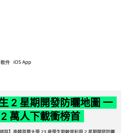
iOS App
用軟件
生 2 星期開發防曬地圖 一
 2 萬人下載衝榜首
陰】南韓首爾大學 23 歲學生劉敏俊利用 2 星期開發防曬