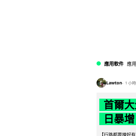
應用軟件
應
Lawton
1 小時
首爾大
日暴增
【行路都要揀好有遮