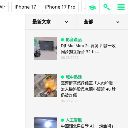
Air
iPhone 17
iPhone 17 Pro
AirPods Pro 3
Ap
最新文章
全部
影音產品
DJI Mic Mini 2s 實測 四發一收
同步獨立錄音 32-bi...
06.08.2026
城中熱話
澤連斯基怒斥俄軍「人肉狩獵」
無人機追殺烏克蘭小販近 40 秒
仍被炸傷
06.08.2026
人工智能
中國湖北男自學 AI 「煉金術」