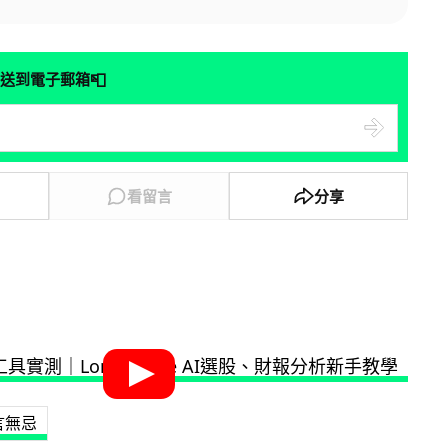
📮
送到電子郵箱
看留言
分享
言無忌