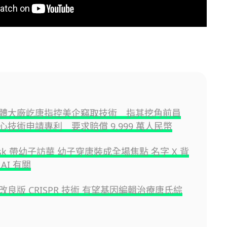
體大廠屹唐指控美企竊取技術 指其挖角前員
心技術申請專利 要求賠償 9,999 萬人民幣
Musk 帶幼子訪華 幼子穿唐裝成全場焦點 名字 X 背
AI 有關
良版 CRISPR 技術 有望基因編輯治療唐氏綜