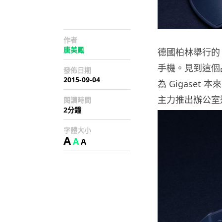
作者
唐美鳳
德國柏林舉行的 IF
手機。見到這個品
發佈日期
2015-09-04
為 Gigaset
主力推出辦公室
閱讀時間
2分鐘
字體大小
A
A
A