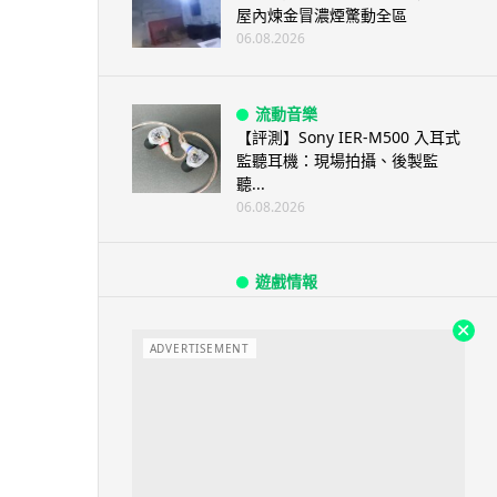
屋內煉金冒濃煙驚動全區
06.08.2026
流動音樂
【評測】Sony IER-M500 入耳式
監聽耳機：現場拍攝、後製監
聽...
06.08.2026
遊戲情報
《魔獸世界：至暗之夜》12.1
「烏拉特克的詛咒」專訪：巢穴
不為提高世...
ADVERTISEMENT
06.08.2026
遊戲情報
日本二手遊戲店減 90% 門市 業
績反增四成 “懷...