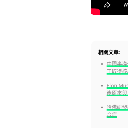
相關文章:
中國半導
工取得核
Elon 
後原來與 
哈佛研發改
合症