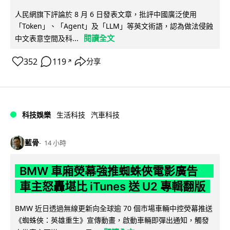
人民網旗下評論於 8 月 6 日發表文章，批評中國廣泛使用
「Token」、「Agent」及「LLM」等英文術語，認為做法侵蝕
閱讀全文
中文表意空間及科...
352
119
分享
↗
科技娛樂
生活科技
汽車科技
藍骨
14 小時
BMW 車廂熒幕強推蜘蛛俠電影廣告
車主怒轟堪比 iTunes 送 U2 專輯翻版
BMW 近日透過無線更新向全球逾 70 個市場車輛中控熒幕推送
《蜘蛛俠：英雄重生》宣傳動畫，啟動車輛即彈出通知，觸發