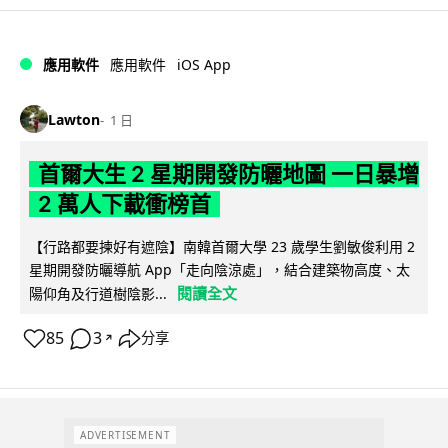
iOS App
應用軟件
應用軟件
Lawton
1 日
首爾大生 2 星期開發防曬地圖 一日暴增
2 萬人下載衝榜首
【行路都要揀好有遮陰】南韓首爾大學 23 歲學生劉敏俊利用 2
星期開發防曬導航 App「走向陰涼處」，結合建築物高度、太
閱讀全文
陽仰角及行道樹陰影...
85
3
分享
↗
ADVERTISEMENT