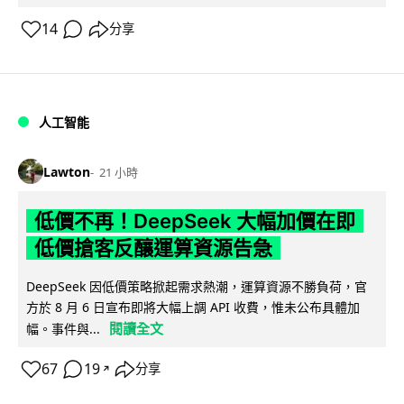
14
分享
人工智能
Lawton
21 小時
低價不再！DeepSeek 大幅加價在即
低價搶客反釀運算資源告急
DeepSeek 因低價策略掀起需求熱潮，運算資源不勝負荷，官
方於 8 月 6 日宣布即將大幅上調 API 收費，惟未公布具體加
閱讀全文
幅。事件與...
67
19
分享
↗