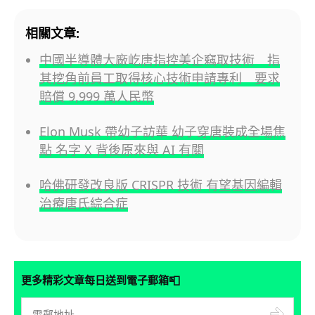
相關文章:
中國半導體大廠屹唐指控美企竊取技術 指
其挖角前員工取得核心技術申請專利 要求
賠償 9,999 萬人民幣
Elon Musk 帶幼子訪華 幼子穿唐裝成全場焦
點 名字 X 背後原來與 AI 有關
哈佛研發改良版 CRISPR 技術 有望基因編輯
治療唐氏綜合症
📮
更多精彩文章每日送到電子郵箱