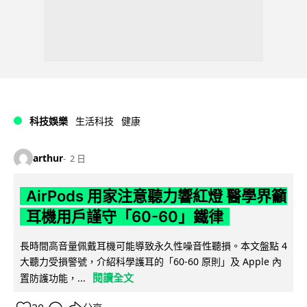
科技娛樂
生活科技
健康
arthur
2 日
AirPods 用家注意聽力響紅燈 醫學界籲
耳機用戶謹守「60-60」鐵律
長時間高音量佩戴耳機可能導致永久性噪音性聽損。本文盤點 4
大聽力受損警號，介紹科學護耳的「60-60 原則」及 Apple 內
閱讀全文
置防護功能，...