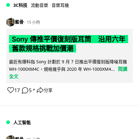
3C科技
流動音樂
音樂耳機
藍骨
15 小時
Sony 傳推平價復刻版耳筒 沿用六年
舊款規格挑戰加價潮
最近有爆料指 Sony 計劃於 9 月 7 日推出平價復刻版降噪耳機
閱讀
WH-1000XM4C，規格幾乎與 2020 年 WH-1000XM4...
全文
17
5
分享
↗
人工智能