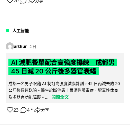
20
分享
人工智能
arthur
2 日
AI 減肥餐單配合高強度操練 成都男
45 日減 20 公斤後多器官衰竭
成都一名男子跟隨 AI 制訂高強度減脂計劃，45 日內減去約 20
公斤後昏迷送院。醫生診斷他患上尿源性膿毒症、膿毒性休克
閱讀全文
及多器官功能障礙。...
23
4
分享
↗