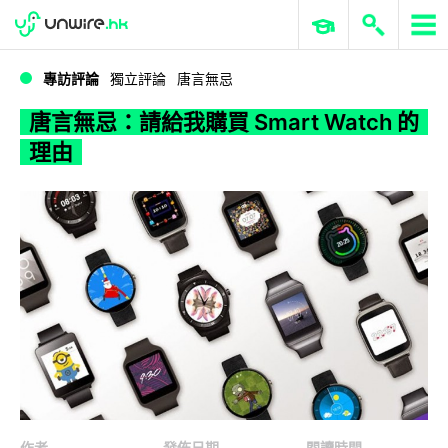
WWDC 2026
GenAI 與雲端科技專區
ERP 與商業 AI
唐言無忌：請給我購買 Smart Watch 的理由
專訪評論
獨立評論
唐言無忌
唐言無忌：請給我購買 Smart Watch 的
理由
作者
發佈日期
閱讀時間