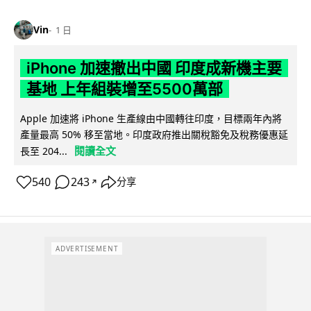
Vin
1 日
iPhone 加速撤出中國 印度成新機主要
基地 上年組裝增至5500萬部
Apple 加速將 iPhone 生產線由中國轉往印度，目標兩年內將
產量最高 50% 移至當地。印度政府推出關稅豁免及稅務優惠延
閱讀全文
長至 204...
540
243
分享
↗
ADVERTISEMENT