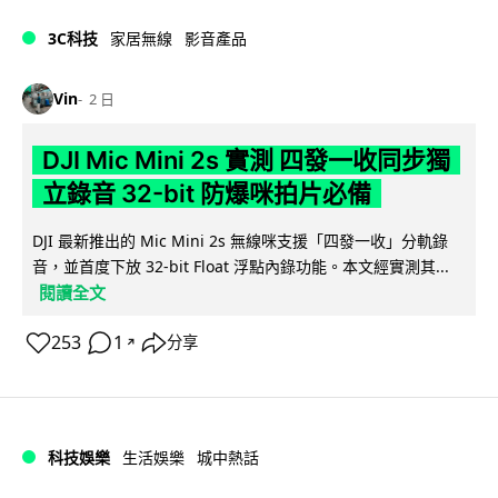
3C科技
家居無線
影音產品
Vin
2 日
DJI Mic Mini 2s 實測 四發一收同步獨
立錄音 32-bit 防爆咪拍片必備
DJI 最新推出的 Mic Mini 2s 無線咪支援「四發一收」分軌錄
音，並首度下放 32-bit Float 浮點內錄功能。本文經實測其...
閱讀全文
253
1
分享
↗
科技娛樂
生活娛樂
城中熱話