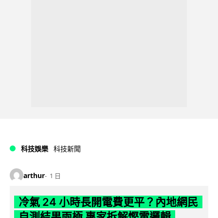
科技娛樂
科技新聞
arthur
1 日
冷氣 24 小時長開電費更平？內地網民
自測結果兩極 專家拆解慳電邏輯