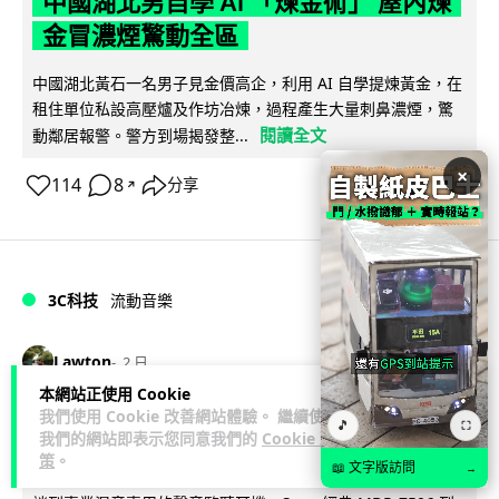
中國湖北男自學 AI 「煉金術」 屋內煉
金冒濃煙驚動全區
中國湖北黃石一名男子見金價高企，利用 AI 自學提煉黃金，在
租住單位私設高壓爐及作坊冶煉，過程產生大量刺鼻濃煙，驚
閱讀全文
動鄰居報警。警方到場揭發整...
×
114
8
分享
↗
3C科技
流動音樂
89
Lawton
2 日
本網站正使用 Cookie
我們使用 Cookie 改善網站體驗。 繼續使用
【評測】Sony IER-M500 入耳式監聽
🎵
⛶
我們的網站即表示您同意我們的
Cookie 政
耳機：現場拍攝、後製監聽與人聲利器
策
。
📖 文字版訪問
→