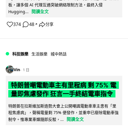
板，讓多個 AI 代理互通突破網絡限制方法，最終入侵
閱讀全文
Hugging...
374
48
分享
↗
科技娛樂
生活娛樂
城中熱話
Vin
1 日
特朗普嘲電動車主有里程病 剩 75% 電
量即焦慮發作 狂言一手終結電車指令
特朗普在拉斯維加斯造勢大會上公開嘲諷電動車車主患有「里
程焦慮病」，聲稱電量剩 75% 便發作，並重申已廢除電動車強
閱讀全文
制令。惟專業車媒隨即反駁，...