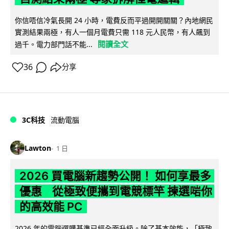
你信唔信冷氣長開 24 小時，電費反而平過開開關關？內地網民
實測結果兩極，有人一個月電費只需 118 元人民幣，有人飆到
閱讀全文
過千。電力部門話不能...
36
分享
3C科技
流動電腦
Lawton
1 日
2026 買電腦新趨勢公開！ 如何享最多
優惠 從極致便攜到電競標竿 揀選啱你
的高效能 PC
2026 年的電腦選購基準已經全面升級。除了基本效能，「極致