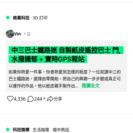
商業科技
3D 打印
Vin
1 日
中三巴士鐵路迷 自製紙皮遙控巴士 門,
水撥識郁 + 實時GPS報站
如果你熱愛一件事，你會熱愛到怎樣的程度？一位就讀中三的
巴士鐵路迷，選擇由零開始，把自己的興趣一步步變成真正可
閱讀全文
以運作的作品。他以紙皮親手製作出...
4,336
244
分享
↗
科技娛樂
生活娛樂
城中熱話