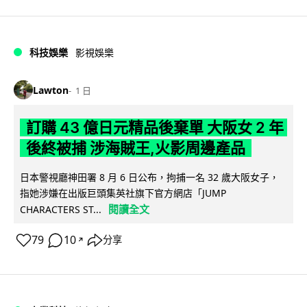
科技娛樂
影視娛樂
Lawton
1 日
訂購 43 億日元精品後棄單 大阪女 2 年
後終被捕 涉海賊王,火影周邊產品
日本警視廳神田署 8 月 6 日公布，拘捕一名 32 歲大阪女子，
指她涉嫌在出版巨頭集英社旗下官方網店「JUMP
閱讀全文
CHARACTERS ST...
79
10
分享
↗