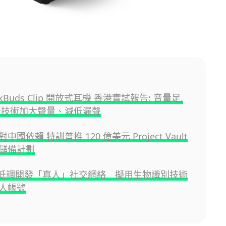
inkBuds Clip 開放式耳機 香港實試報告: 音量足,
新技術加大聲量、減低漏聲
國依賴 特訓普推 120 億美元 Project Vault
儲備計劃
AI 低調開發「真人」社交網絡 擬用生物識別技術
人帳號