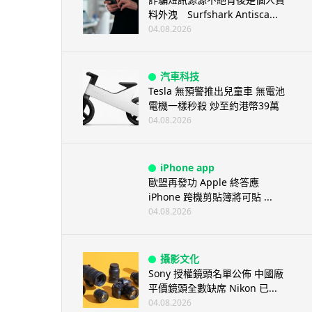
料外洩 Surfshark Antisca...
04.08.2026
汽車科技
Tesla 無預警推出兒童車 無電池
電機一樣秒殺 炒至約港幣39萬
04.08.2026
iPhone app
歐盟再發功 Apple 終答應
iPhone 跨機剪貼簿將可貼 ...
04.08.2026
攝影文化
Sony 授權鏡頭名單公佈 中國廠
平價鏡頭全數缺席 Nikon 已...
04.08.2026