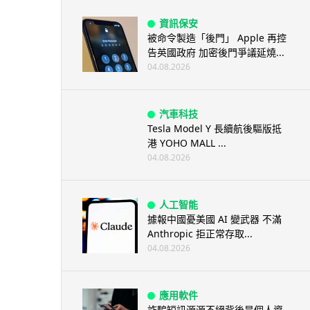
資訊保安
被命令製造「後門」 Apple 再控
告英國政府 加密後門爭議延燒...
04.08.2026
汽車科技
Tesla Model Y 長續航後驅版抵
港 YOHO MALL ...
04.08.2026
人工智能
據報中國憂美國 AI 變武器 不滿
Anthropic 拒正常存取...
04.08.2026
應用軟件
詐騙短訊源源不絕背後是個人資