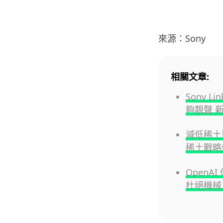
來源：Sony
相關文章:
Sony L
夠靚聲 
減低稀土對中
稀土戰略
Open
杜絕機械