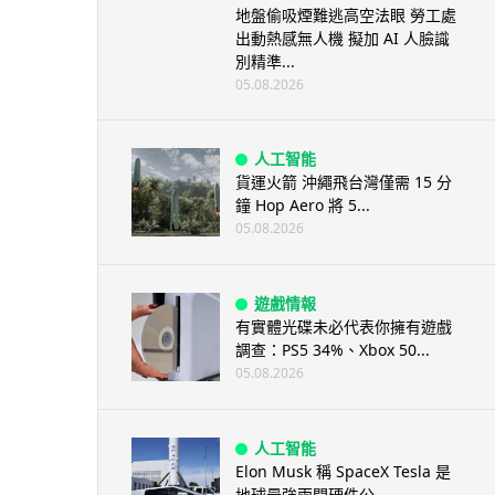
地盤偷吸煙難逃高空法眼 勞工處
出動熱感無人機 擬加 AI 人臉識
別精準...
05.08.2026
人工智能
貨運火箭 沖繩飛台灣僅需 15 分
鐘 Hop Aero 將 5...
05.08.2026
遊戲情報
有實體光碟未必代表你擁有遊戲
調查：PS5 34%、Xbox 50...
05.08.2026
人工智能
Elon Musk 稱 SpaceX Tesla 是
地球最強兩間硬件公...