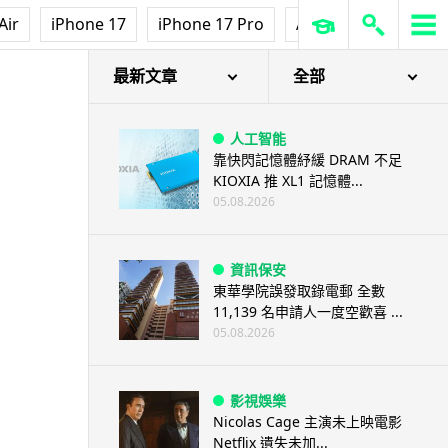
Air
iPhone 17
iPhone 17 Pro
AirPods Pro 3
Ap
最新文章
全部
人工智能
靠快閃記憶體紓緩 DRAM 不足
KIOXIA 推 XL1 記憶體...
05.08.2026
資訊保安
東華學院誤發取錄電郵 全數
11,139 名申請人一度空歡喜 ...
05.08.2026
影視娛樂
Nicolas Cage 主演未上映電影
Netflix 遺失未加...