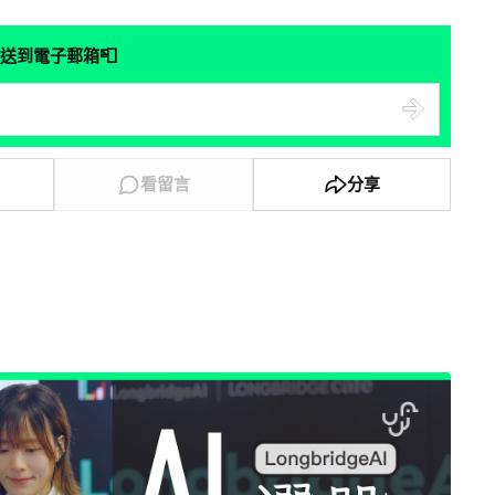
📮
送到電子郵箱
看留言
分享