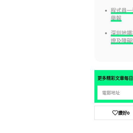
程式員一
舉報
深圳地鐵
燈及障礙
更多精彩文章每日
讚好
0