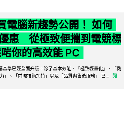
6 買電腦新趨勢公開！ 如何
優惠 從極致便攜到電競標
選啱你的高效能 PC
腦選購基準已經全面升級。除了基本效能，「極致輕量化」、「機
力」、「前瞻技術加持」以及「品質與售後服務」 已...
閱