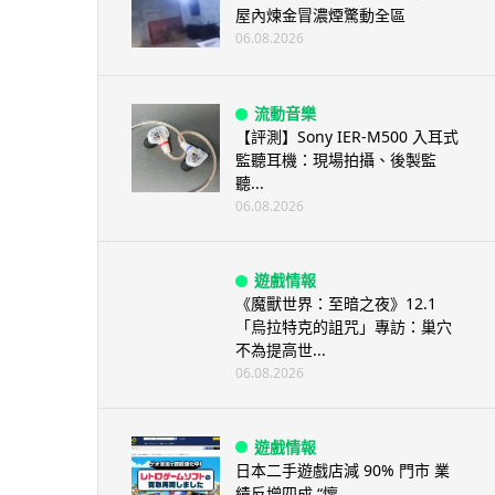
屋內煉金冒濃煙驚動全區
06.08.2026
流動音樂
【評測】Sony IER-M500 入耳式
監聽耳機：現場拍攝、後製監
聽...
06.08.2026
遊戲情報
《魔獸世界：至暗之夜》12.1
「烏拉特克的詛咒」專訪：巢穴
不為提高世...
06.08.2026
遊戲情報
日本二手遊戲店減 90% 門市 業
績反增四成 “懷...