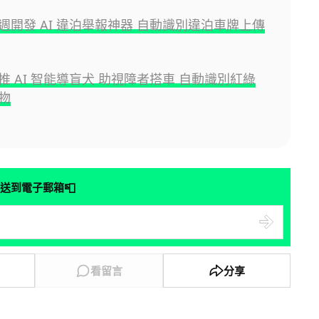
週開發 AI 違泊舉報神器 自動識別違泊車牌上傳
推 AI 智能導盲犬 助視障者搭車 自動識別紅綠
物
📮
送到電子郵箱
看留言
分享