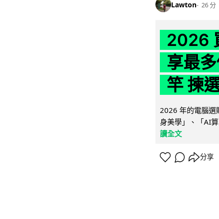
Lawton
26 分
202
享最多
竿 揀
2026 年的電
身美學」、「AI算
讀全文
分享