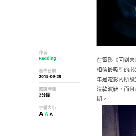
作者
Redding
在電影《回到未
相信最吸引的必定是
發佈日期
2015-09-29
年是電影內所設定
這款波鞋，而且最
閱讀時間
2分鐘
期。
字體大小
A
A
A