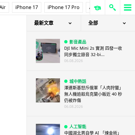
Air
iPhone 17
iPhone 17 Pro
AirPods Pro 3
Ap
最新文章
全部
影音產品
DJI Mic Mini 2s 實測 四發一收
同步獨立錄音 32-bi...
06.08.2026
城中熱話
澤連斯基怒斥俄軍「人肉狩獵」
無人機追殺烏克蘭小販近 40 秒
仍被炸傷
06.08.2026
人工智能
中國湖北男自學 AI 「煉金術」