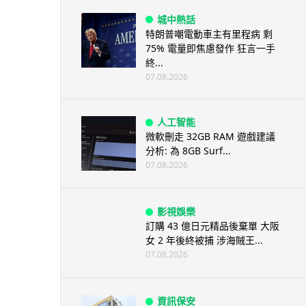
城中熱話
特朗普嘲電動車主有里程病 剩
75% 電量即焦慮發作 狂言一手
終...
07.08.2026
人工智能
微軟刪走 32GB RAM 遊戲建議
分析: 為 8GB Surf...
07.08.2026
影視娛樂
訂購 43 億日元精品後棄單 大阪
女 2 年後終被捕 涉海賊王...
07.08.2026
資訊保安