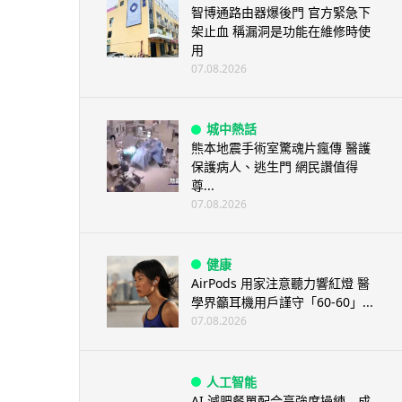
智博通路由器爆後門 官方緊急下
架止血 稱漏洞是功能在維修時使
用
07.08.2026
城中熱話
熊本地震手術室驚魂片瘋傳 醫護
保護病人、逃生門 網民讚值得
尊...
07.08.2026
健康
AirPods 用家注意聽力響紅燈 醫
學界籲耳機用戶謹守「60-60」...
07.08.2026
人工智能
AI 減肥餐單配合高強度操練 成