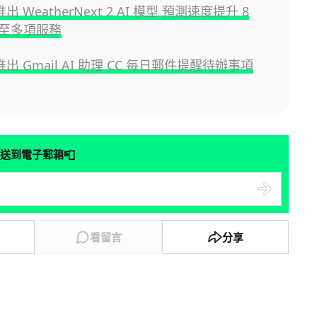
 推出 WeatherNext 2 AI 模型 預測速度提升 8
至多項服務
 推出 Gmail AI 助理 CC 每日郵件提醒待辦事項
📮
送到電子郵箱
看留言
分享