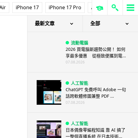
Air
iPhone 17
iPhone 17 Pro
AirPods Pro 3
Ap
最新文章
全部
流動電腦
2026 買電腦新趨勢公開！ 如何
享最多優惠 從極致便攜到電...
07.08.2026
人工智能
ChatGPT 免費呼叫 Adobe 一句
話跨軟體修圖兼整 PDF ...
07.08.2026
人工智能
日本偶像零編程知識 靠 AI 搞了
一整個直播系統 在日本技術...