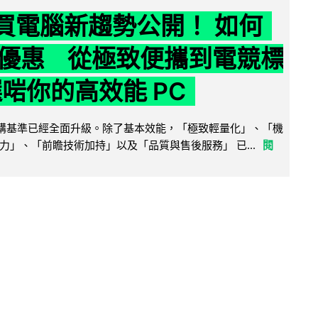
6 買電腦新趨勢公開！ 如何
優惠 從極致便攜到電競標
選啱你的高效能 PC
腦選購基準已經全面升級。除了基本效能，「極致輕量化」、「機
力」、「前瞻技術加持」以及「品質與售後服務」 已...
閱