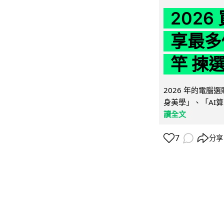
202
享最多
竿 揀
2026 年的電
身美學」、「AI算
讀全文
7
分享