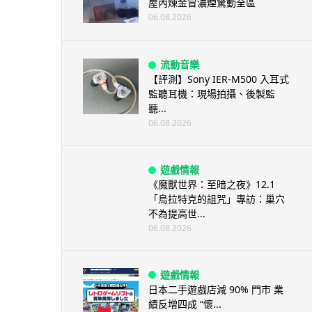
屋內煉金冒濃煙驚動全區
06.08.2026
流動音樂
【評測】Sony IER-M500 入耳式
監聽耳機：現場拍攝、後製監
聽...
06.08.2026
遊戲情報
《魔獸世界：至暗之夜》12.1
「烏拉特克的詛咒」專訪：巢穴
不為提高世...
06.08.2026
遊戲情報
日本二手遊戲店減 90% 門市 業
績反增四成 “懷...