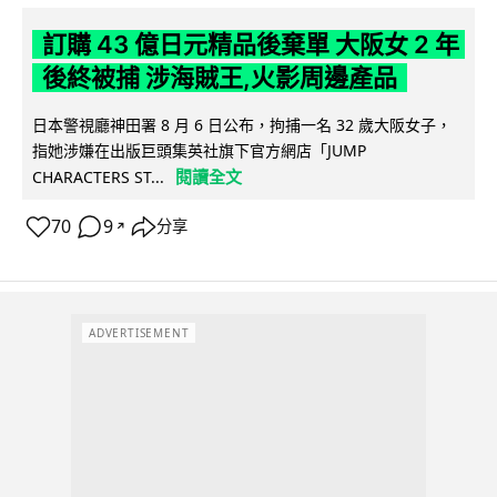
訂購 43 億日元精品後棄單 大阪女 2 年
後終被捕 涉海賊王,火影周邊產品
日本警視廳神田署 8 月 6 日公布，拘捕一名 32 歲大阪女子，
指她涉嫌在出版巨頭集英社旗下官方網店「JUMP
閱讀全文
CHARACTERS ST...
70
9
分享
↗
ADVERTISEMENT