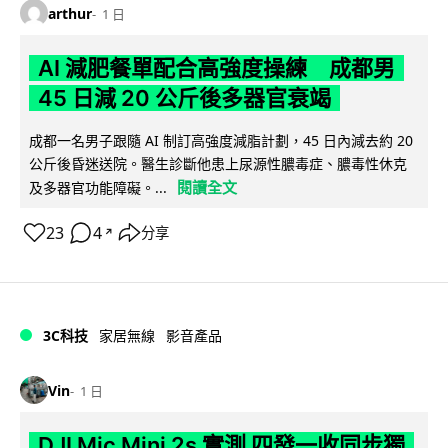
arthur
1 日
AI 減肥餐單配合高強度操練 成都男
45 日減 20 公斤後多器官衰竭
成都一名男子跟隨 AI 制訂高強度減脂計劃，45 日內減去約 20
公斤後昏迷送院。醫生診斷他患上尿源性膿毒症、膿毒性休克
閱讀全文
及多器官功能障礙。...
23
4
分享
↗
3C科技
家居無線
影音產品
Vin
1 日
DJI Mic Mini 2s 實測 四發一收同步獨