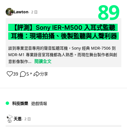
89
Lawton
2 日
【評測】Sony IER-M500 入耳式監聽
耳機：現場拍攝、後製監聽與人聲利器
談到專業混音專用的聲音監聽耳機，Sony 經典 MDR-7506 到
MDR-M1 專業錄音室耳機都為人熟悉。而現在舞台製作者與創
閱讀全文
意影像製作...
39
5
分享
↗
科技娛樂
遊戲情報
天恩
2 日