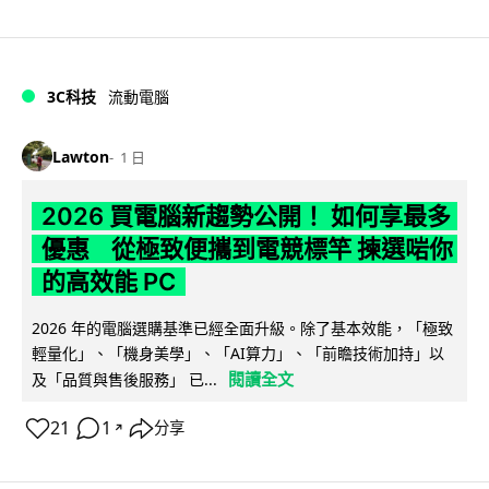
3C科技
流動電腦
Lawton
1 日
2026 買電腦新趨勢公開！ 如何享最多
優惠 從極致便攜到電競標竿 揀選啱你
的高效能 PC
2026 年的電腦選購基準已經全面升級。除了基本效能，「極致
輕量化」、「機身美學」、「AI算力」、「前瞻技術加持」以
閱讀全文
及「品質與售後服務」 已...
21
1
分享
↗