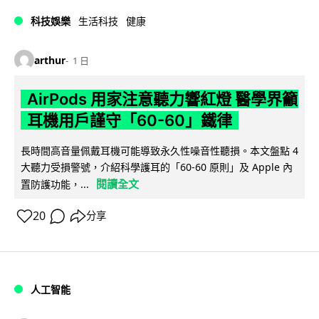
科技娛樂
生活科技
健康
arthur
1 日
AirPods 用家注意聽力響紅燈 醫學界籲
耳機用戶謹守「60-60」鐵律
長時間高音量佩戴耳機可能導致永久性噪音性聽損。本文盤點 4
大聽力受損警號，介紹科學護耳的「60-60 原則」及 Apple 內
閱讀全文
置防護功能，...
20
分享
人工智能