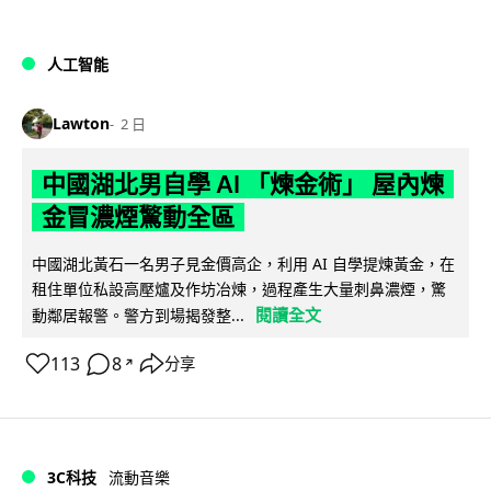
人工智能
Lawton
2 日
中國湖北男自學 AI 「煉金術」 屋內煉
金冒濃煙驚動全區
中國湖北黃石一名男子見金價高企，利用 AI 自學提煉黃金，在
租住單位私設高壓爐及作坊冶煉，過程產生大量刺鼻濃煙，驚
閱讀全文
動鄰居報警。警方到場揭發整...
113
8
分享
↗
3C科技
流動音樂