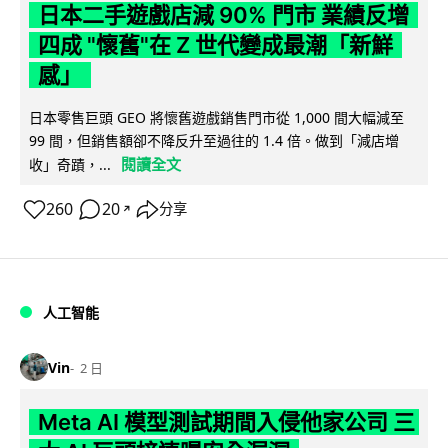
日本二手遊戲店減 90% 門市 業績反增
四成 "懷舊"在 Z 世代變成最潮「新鮮
感」
日本零售巨頭 GEO 將懷舊遊戲銷售門市從 1,000 間大幅減至
99 間，但銷售額卻不降反升至過往的 1.4 倍。做到「減店增
閱讀全文
收」奇蹟，...
260
20
分享
↗
人工智能
Vin
2 日
Meta AI 模型測試期間入侵他家公司 三