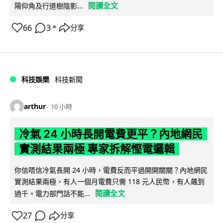
閱讀全文
陽仰角及行道樹陰影...
66
3
分享
↗
科技娛樂
科技新聞
arthur
10 小時
冷氣 24 小時長開電費更平？內地網民
實測結果兩極 專家拆解慳電邏輯
你信唔信冷氣長開 24 小時，電費反而平過開開關關？內地網民
實測結果兩極，有人一個月電費只需 118 元人民幣，有人飆到
閱讀全文
過千。電力部門話不能...
27
分享