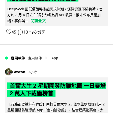
DeepSeek 因低價策略掀起需求熱潮，運算資源不勝負荷，官
方於 8 月 6 日宣布即將大幅上調 API 收費，惟未公布具體加
閱讀全文
幅。事件與...
45
13
分享
↗
iOS App
應用軟件
應用軟件
Lawton
9 小時
首爾大生 2 星期開發防曬地圖 一日暴增
2 萬人下載衝榜首
【行路都要揀好有遮陰】南韓首爾大學 23 歲學生劉敏俊利用 2
星期開發防曬導航 App「走向陰涼處」，結合建築物高度、太