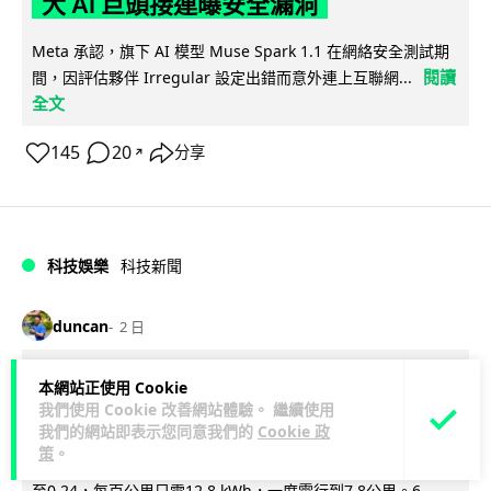
大 AI 巨頭接連曝安全漏洞
Meta 承認，旗下 AI 模型 Muse Spark 1.1 在網絡安全測試期
閱讀
間，因評估夥伴 Irregular 設定出錯而意外連上互聯網...
全文
145
20
分享
↗
科技娛樂
科技新聞
duncan
2 日
Audi 最慳電量產車現身 A2 e-tron 迷
本網站正使用 Cookie
我們使用 Cookie 改善網站體驗。 繼續使用
彩造型曝光 快充 26 分鐘充滿 8 成電
我們的網站即表示您同意我們的
Cookie 政
策
。
Audi 呢部新車，能耗竟然係25年前嘅一半。 A2 e-tron 風阻低
至0.24，每百公里只需12.8 kWh，一度電行到7.8公里。6...