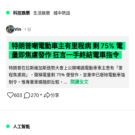
科技娛樂
生活娛樂
城中熱話
Vin
1 日
特朗普嘲電動車主有里程病 剩 75% 電
量即焦慮發作 狂言一手終結電車指令
特朗普在拉斯維加斯造勢大會上公開嘲諷電動車車主患有「里
程焦慮病」，聲稱電量剩 75% 便發作，並重申已廢除電動車強
閱讀全文
制令。惟專業車媒隨即反駁，...
603
270
分享
↗
人工智能