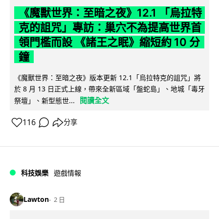
《魔獸世界：至暗之夜》12.1 「烏拉特
克的詛咒」專訪：巢穴不為提高世界首
領門檻而設 《諸王之眠》縮短約 10 分
鐘
《魔獸世界：至暗之夜》版本更新 12.1「烏拉特克的詛咒」將
於 8 月 13 日正式上線，帶來全新區域「盤蛇島」、地城「毒牙
閱讀全文
祭壇」、新型態世...
116
分享
科技娛樂
遊戲情報
Lawton
2 日