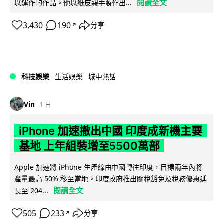
閱讀全文
以運作的作品。他以紙皮親手製作出...
3,430
190
分享
↗
科技娛樂
生活娛樂
城中熱話
Vin
1 日
iPhone 加速撤出中國 印度成新機主要
基地 上年組裝增至5500萬部
Apple 加速將 iPhone 生產線由中國轉往印度，目標兩年內將
產量最高 50% 移至當地。印度政府推出關稅豁免及稅務優惠延
閱讀全文
長至 204...
505
233
分享
↗