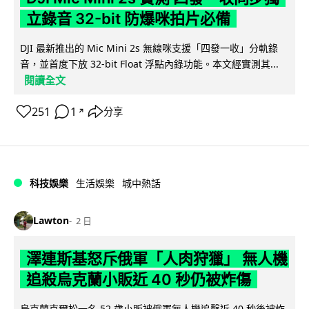
立錄音 32-bit 防爆咪拍片必備
DJI 最新推出的 Mic Mini 2s 無線咪支援「四發一收」分軌錄
音，並首度下放 32-bit Float 浮點內錄功能。本文經實測其...
閱讀全文
251
1
分享
↗
科技娛樂
生活娛樂
城中熱話
Lawton
2 日
澤連斯基怒斥俄軍「人肉狩獵」 無人機
追殺烏克蘭小販近 40 秒仍被炸傷
烏克蘭克爾松一名 52 歲小販被俄軍無人機追擊近 40 秒後被炸