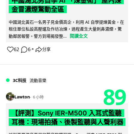
中國湖北男自學 AI 「煉金術」 屋內煉
金冒濃煙驚動全區
中國湖北黃石一名男子見金價高企，利用 AI 自學提煉黃金，在
租住單位私設高壓爐及作坊冶煉，過程產生大量刺鼻濃煙，驚
閱讀全文
動鄰居報警。警方到場揭發整...
62
6
分享
↗
3C科技
流動音樂
89
Lawton
6 小時
【評測】Sony IER-M500 入耳式監聽
耳機：現場拍攝、後製監聽與人聲利器