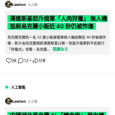
Lawton
4 小時
澤連斯基怒斥俄軍「人肉狩獵」 無人機
追殺烏克蘭小販近 40 秒仍被炸傷
烏克蘭克爾松一名 52 歲小販被俄軍無人機追擊近 40 秒後被炸
傷，影片由烏克蘭總統澤連斯基公開。他直斥俄軍對平民進行
閱讀全文
「狩獵式」攻擊，烏克蘭...
38
12
分享
↗
人工智能
Lawton
4 小時