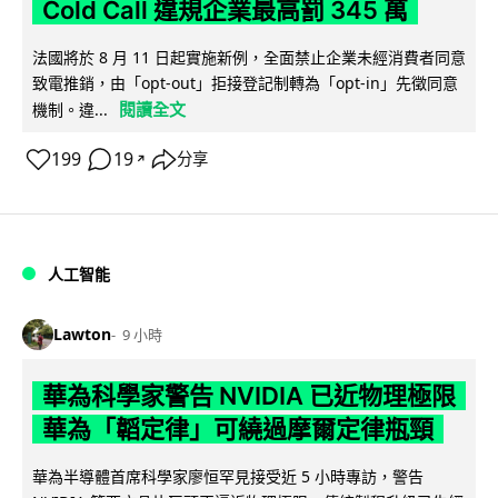
Cold Call 違規企業最高罰 345 萬
法國將於 8 月 11 日起實施新例，全面禁止企業未經消費者同意
致電推銷，由「opt-out」拒接登記制轉為「opt-in」先徵同意
閱讀全文
機制。違...
199
19
分享
↗
人工智能
Lawton
9 小時
華為科學家警告 NVIDIA 已近物理極限
華為「韜定律」可繞過摩爾定律瓶頸
華為半導體首席科學家廖恒罕見接受近 5 小時專訪，警告