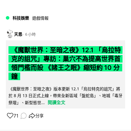
科技娛樂
遊戲情報
天恩
6 小時
《魔獸世界：至暗之夜》12.1 「烏拉特
克的詛咒」專訪：巢穴不為提高世界首
領門檻而設 《諸王之眠》縮短約 10 分
鐘
《魔獸世界：至暗之夜》版本更新 12.1「烏拉特克的詛咒」將
於 8 月 13 日正式上線，帶來全新區域「盤蛇島」、地城「毒牙
閱讀全文
祭壇」、新型態世...
71
分享