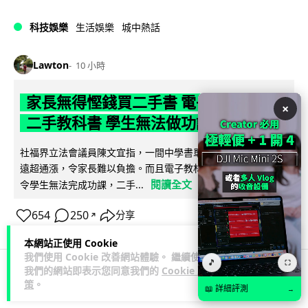
科技娛樂
生活娛樂
城中熱話
Lawton
10 小時
家長無得慳錢買二手書 電子啟動碼鎖死
×
二手教科書 學生無法做功課
社福界立法會議員陳文宜指，一間中學書單價錢按年加 14.7%
遠超通漲，令家長難以負擔。而且電子教材啟動碼這項設計，
閱讀全文
令學生無法完成功課，二手...
654
250
分享
↗
本網站正使用 Cookie
我們使用 Cookie 改善網站體驗。 繼續使用
🎵
⛶
我們的網站即表示您同意我們的
Cookie 政
策
。
科技娛樂
遊戲情報
📖 詳細評測
→