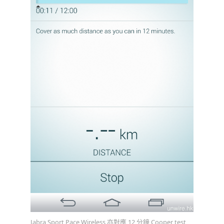
Jabra Sport Pace Wireless 亦對應 12 分鐘 Cooper test