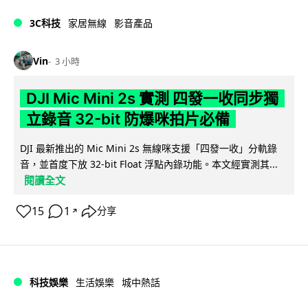
3C科技
家居無線
影音產品
Vin
3 小時
DJI Mic Mini 2s 實測 四發一收同步獨
立錄音 32-bit 防爆咪拍片必備
DJI 最新推出的 Mic Mini 2s 無線咪支援「四發一收」分軌錄
音，並首度下放 32-bit Float 浮點內錄功能。本文經實測其...
閱讀全文
15
1
分享
↗
科技娛樂
生活娛樂
城中熱話