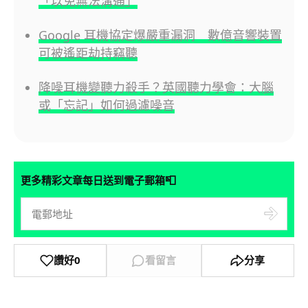
「以免無法溝通」
Google 耳機協定爆嚴重漏洞 數億音響裝置
可被遙距劫持竊聽
降噪耳機變聽力殺手？英國聽力學會：大腦
或「忘記」如何過濾噪音
📮
更多精彩文章每日送到電子郵箱
讚好
0
看留言
分享