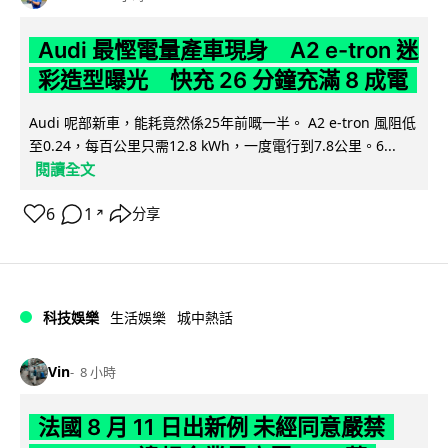
Audi 最慳電量產車現身 A2 e-tron 迷
彩造型曝光 快充 26 分鐘充滿 8 成電
Audi 呢部新車，能耗竟然係25年前嘅一半。 A2 e-tron 風阻低
至0.24，每百公里只需12.8 kWh，一度電行到7.8公里。6...
閱讀全文
6
1
分享
↗
科技娛樂
生活娛樂
城中熱話
Vin
8 小時
法國 8 月 11 日出新例 未經同意嚴禁