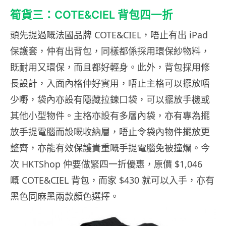
筍貨三：COTE&CIEL 背包四一折
頭先提過嘅法國品牌 COTE&CIEL，唔止有出 iPad
保護套，仲有出背包，同樣都係採用環保紗物料，
既耐用又環保，而且都好輕身。此外，背包採用修
長設計，入面內格仲好實用，唔止主格可以擺放唔
少嘢，袋內亦設有隱藏拉鍊口袋，可以擺放手機或
其他小型物件。主格亦設有多層內袋，亦有專為擺
放手提電腦而設嘅收納層，唔止令袋內物件擺放更
整齊，亦能有效保護貴重嘅手提電腦免被撞爛。今
次 HKTShop 仲要做緊四一折優惠，原價 $1,046
嘅 COTE&CIEL 背包，而家 $430 就可以入手，亦有
黑色同麻黑兩款顏色選擇。