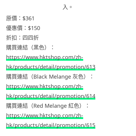
入。
原價：$361
優惠價：$150
折扣：四四折
購買連結（黑色）：
https://www.hktshop.com/zh-
hk/products/detail/promotion/613
購買連結（Black Melange 灰色）：
https://www.hktshop.com/zh-
hk/products/detail/promotion/614
購買連結（Red Melange 紅色）：
https://www.hktshop.com/zh-
hk/products/detail/promotion/615