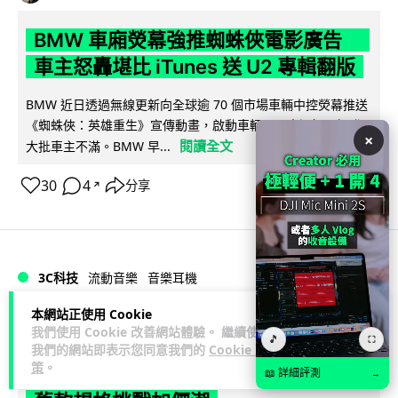
BMW 車廂熒幕強推蜘蛛俠電影廣告
車主怒轟堪比 iTunes 送 U2 專輯翻版
BMW 近日透過無線更新向全球逾 70 個市場車輛中控熒幕推送
《蜘蛛俠：英雄重生》宣傳動畫，啟動車輛即彈出通知，觸發
×
閱讀全文
大批車主不滿。BMW 早...
30
4
分享
↗
3C科技
流動音樂
音樂耳機
本網站正使用 Cookie
藍骨
20 小時
我們使用 Cookie 改善網站體驗。 繼續使用
🎵
⛶
我們的網站即表示您同意我們的
Cookie 政
策
。
Sony 傳推平價復刻版耳筒 沿用六年
📖 詳細評測
→