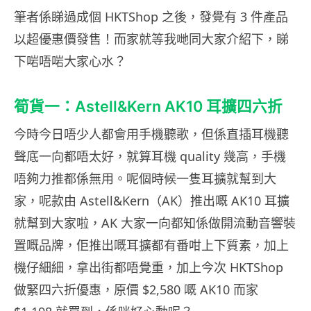
筆者係睇過成個 HKTShop 之後，發覺有 3 件產品
以超優惠價發售！而家就等我哋同大家介紹下，睇
下啱唔啱大家心水？
筍貨一：Astell&Kern AK10 耳擴四六折
今時今日唔少人都會用手機聽歌，但係直插耳機聽
聲底一向都唔太好，就算耳機 quality 幾高，手機
唔夠力推都係無用。呢個時候一隻耳擴就幫到大
家，呢款由 Astell&Kern（AK）推出嘅 AK10 耳擴
就幫到大家啦，AK 大家一向都知係做開流動音響裝
置嘅品牌，佢推出嘅耳擴都有番咁上下質素，加上
機仔細細，拿出街都唔覺重，加上今次 HKTShop
做緊四六折優惠，原價 $2,580 嘅 AK10 而家