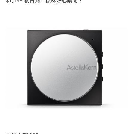
$1,198 就買到，係咪好心動呢？