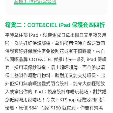
超搶手 供貨非常緊張
筍貨二：COTE&CIEL iPad 保護套四四折
平時拿住部 iPad，就梗係成日拿出街日又用夜又用
啦，為咗好好保護部機，拿出街用個時自然要買個
保護套好好保護住佢免被刮花或者不慎跌爛。來自
法國嘅品牌 COTE&CIEL 就推出咗一系列 iPad 保護
套，採用環保紗製造，唔止超輕超薄，而且係以環
保工藝製作嘅耐用物料，既耐用又能支持環保。此
外佢採用無痕嘅接疊式閉合設計，能令大家輕鬆放
入或拿出你的 iPad；袋身設計亦唔玩花巧，對於鍾
意低調嘅用家啱哂！今次 HKTShop 就做緊四四折
優惠，原價 $341 而家 $150 就買到，仲要有齊黑