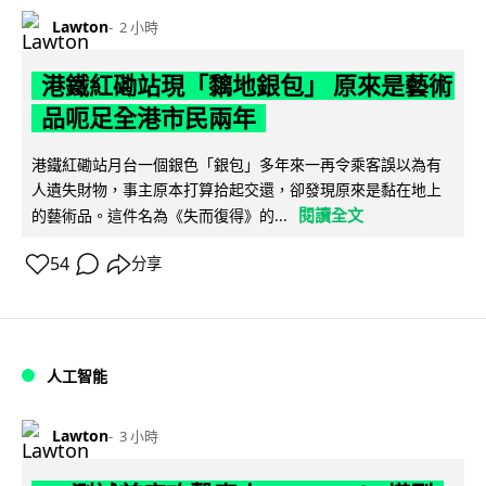
Lawton
2 小時
港鐵紅磡站現「黐地銀包」 原來是藝術
品呃足全港市民兩年
港鐵紅磡站月台一個銀色「銀包」多年來一再令乘客誤以為有
人遺失財物，事主原本打算拾起交還，卻發現原來是黏在地上
閱讀全文
的藝術品。這件名為《失而復得》的...
54
分享
人工智能
Lawton
3 小時