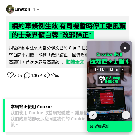
Lawton
1 日
網約車條例生效 有司機暫時停工避風頭
的士業界籲白牌 "改邪歸正"
×
規管網約車法例大部分條文已於 8 月 3 日生效，的士業界就期
望白牌車司機，能夠「改邪歸正」回流駕駛的士。新例大幅提
閱讀全文
高罰則，首次定罪最高罰款...
205
146
分享
↗
人工智能
本網站正使用 Cookie
我們使用 Cookie 改善網站體驗。 繼續使用
🎵
⛶
我們的網站即表示您同意我們的
Cookie 政
Lawton
1 日
策
。
📖 詳細評測
→