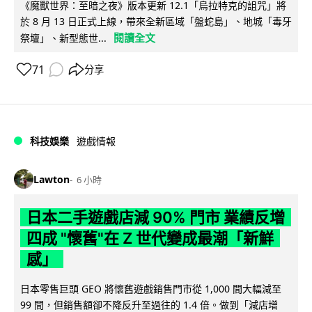
《魔獸世界：至暗之夜》版本更新 12.1「烏拉特克的詛咒」將
於 8 月 13 日正式上線，帶來全新區域「盤蛇島」、地城「毒牙
閱讀全文
祭壇」、新型態世...
71
分享
科技娛樂
遊戲情報
Lawton
6 小時
日本二手遊戲店減 90% 門市 業績反增
四成 "懷舊"在 Z 世代變成最潮「新鮮
感」
日本零售巨頭 GEO 將懷舊遊戲銷售門市從 1,000 間大幅減至
99 間，但銷售額卻不降反升至過往的 1.4 倍。做到「減店增