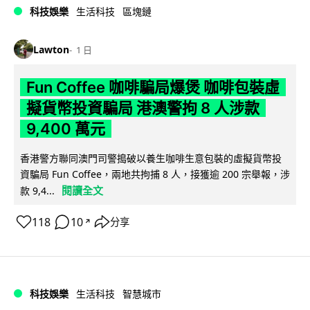
科技娛樂
生活科技
區塊鏈
Lawton
1 日
Fun Coffee 咖啡騙局爆煲 咖啡包裝虛
擬貨幣投資騙局 港澳警拘 8 人涉款
9,400 萬元
香港警方聯同澳門司警搗破以養生咖啡生意包裝的虛擬貨幣投
資騙局 Fun Coffee，兩地共拘捕 8 人，接獲逾 200 宗舉報，涉
閱讀全文
款 9,4...
118
10
分享
↗
科技娛樂
生活科技
智慧城市