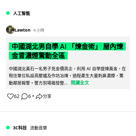
人工智能
Lawton
4 小時
中國湖北男自學 AI 「煉金術」 屋內煉
金冒濃煙驚動全區
中國湖北黃石一名男子見金價高企，利用 AI 自學提煉黃金，在
租住單位私設高壓爐及作坊冶煉，過程產生大量刺鼻濃煙，驚
閱讀全文
動鄰居報警。警方到場揭發整...
62
6
分享
↗
3C科技
流動音樂