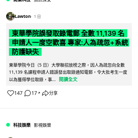
Lawton
1 日
東華學院誤發取錄電郵 全數 11,139 名
申請人一度空歡喜 專家:人為疏忽+系統
防護缺失
東華學院今日（5 日）大學聯招放榜之際，因人為疏忽向全數
11,139 名課程申請人錯誤發出取錄通知電郵，令大批考生一度
閱讀全文
以為獲得學位取錄，事...
147
17
分享
↗
科技娛樂
影視娛樂