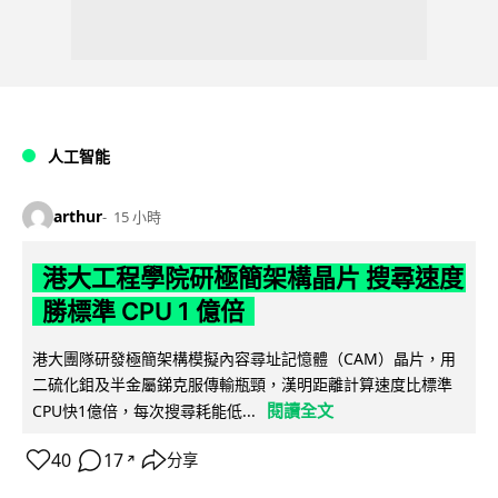
人工智能
arthur
15 小時
港大工程學院研極簡架構晶片 搜尋速度
勝標準 CPU 1 億倍
港大團隊研發極簡架構模擬內容尋址記憶體（CAM）晶片，用
二硫化鉬及半金屬銻克服傳輸瓶頸，漢明距離計算速度比標準
閱讀全文
CPU快1億倍，每次搜尋耗能低...
40
17
分享
↗