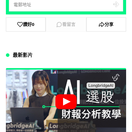
讚好
0
看留言
分享
最新影片