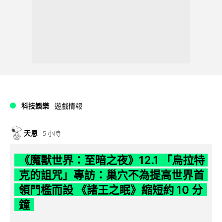
科技娛樂
遊戲情報
天恩
5 小時
《魔獸世界：至暗之夜》12.1 「烏拉特
克的詛咒」專訪：巢穴不為提高世界首
領門檻而設 《諸王之眠》縮短約 10 分
鐘