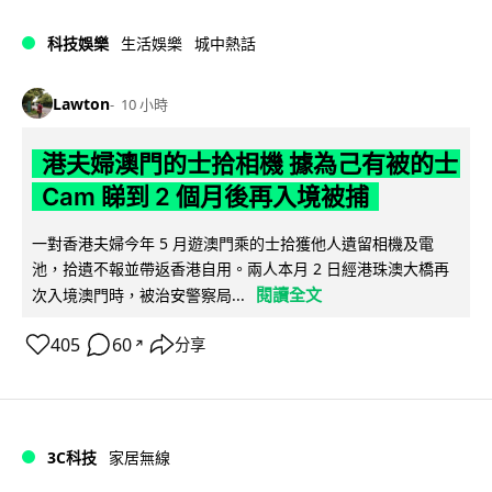
科技娛樂
生活娛樂
城中熱話
Lawton
10 小時
港夫婦澳門的士拾相機 據為己有被的士
Cam 睇到 2 個月後再入境被捕
一對香港夫婦今年 5 月遊澳門乘的士拾獲他人遺留相機及電
池，拾遺不報並帶返香港自用。兩人本月 2 日經港珠澳大橋再
閱讀全文
次入境澳門時，被治安警察局...
405
60
分享
↗
3C科技
家居無線