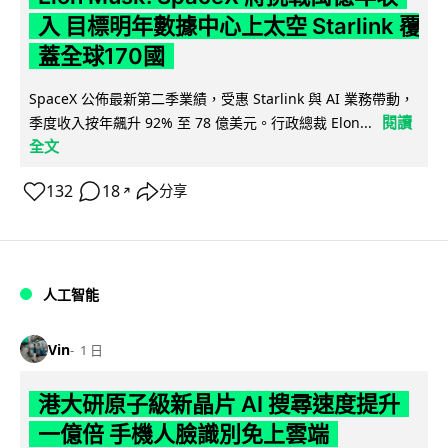
入 目標明年數據中心上太空 Starlink 覆
蓋全球170國
SpaceX 公佈最新第二季業績，受惠 Starlink 與 AI 業務帶動，
閱讀
季度收入按年飆升 92% 至 78 億美元。行政總裁 Elon...
全文
132
18
分享
↗
人工智能
Vin
1 日
港大研原子級新晶片 AI 搜尋速度提升
一億倍 手機人臉識別免上雲端