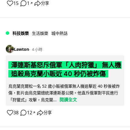
15
1
分享
↗
科技娛樂
生活娛樂
城中熱話
Lawton
4 小時
澤連斯基怒斥俄軍「人肉狩獵」 無人機
追殺烏克蘭小販近 40 秒仍被炸傷
烏克蘭克爾松一名 52 歲小販被俄軍無人機追擊近 40 秒後被炸
傷，影片由烏克蘭總統澤連斯基公開。他直斥俄軍對平民進行
閱讀全文
「狩獵式」攻擊，烏克蘭...
38
12
分享
↗