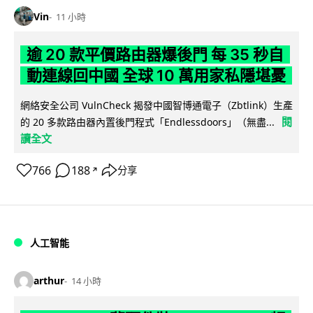
Vin
11 小時
逾 20 款平價路由器爆後門 每 35 秒自
動連線回中國 全球 10 萬用家私隱堪憂
網絡安全公司 VulnCheck 揭發中國智博通電子（Zbtlink）生產
閱
的 20 多款路由器內置後門程式「Endlessdoors」（無盡...
讀全文
766
188
分享
↗
人工智能
arthur
14 小時