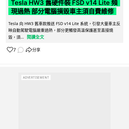
Tesla HW3 舊硬件裝 FSD v14 Lite 頻
現過熱 部分電腦損毀車主須自費維修
Tesla 向 HW3 舊車款推送 FSD v14 Lite 系統，引發大量車主反
映自動駕駛電腦嚴重過熱，部分更觸發高溫保護甚至直接燒
閱讀全文
毀，須...
7
分享
ADVERTISEMENT