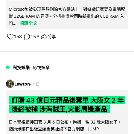
Microsoft 被發現靜靜刪除官方網站上，對遊戲玩家要為電腦配
置 32GB RAM 的建議。分析指微軟同時新推出的 8GB RAM 入
閱讀全文
門...
158
15
分享
↗
科技娛樂
影視娛樂
Lawton
1 日
訂購 43 億日元精品後棄單 大阪女 2 年
後終被捕 涉海賊王,火影周邊產品
日本警視廳神田署 8 月 6 日公布，拘捕一名 32 歲大阪女子，
指她涉嫌在出版巨頭集英社旗下官方網店「JUMP