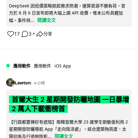
DeepSeek 因低價策略掀起需求熱潮，運算資源不勝負荷，官
方於 8 月 6 日宣布即將大幅上調 API 收費，惟未公布具體加
閱讀全文
幅。事件與...
17
3
分享
↗
iOS App
應用軟件
應用軟件
Lawton
4 小時
首爾大生 2 星期開發防曬地圖 一日暴增
2 萬人下載衝榜首
【行路都要揀好有遮陰】南韓首爾大學 23 歲學生劉敏俊利用 2
星期開發防曬導航 App「走向陰涼處」，結合建築物高度、太
閱讀全文
陽仰角及行道樹陰影...