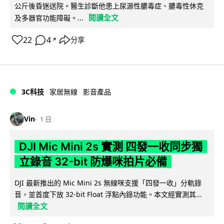
公斤後昏迷送院。醫生診斷他患上尿源性膿毒症、膿毒性休克
閱讀全文
及多器官功能障礙。...
22
4
分享
↗
3C科技
家居無線
影音產品
Vin
1 日
DJI Mic Mini 2s 實測 四發一收同步獨
立錄音 32-bit 防爆咪拍片必備
DJI 最新推出的 Mic Mini 2s 無線咪支援「四發一收」分軌錄
音，並首度下放 32-bit Float 浮點內錄功能。本文經實測其...
閱讀全文