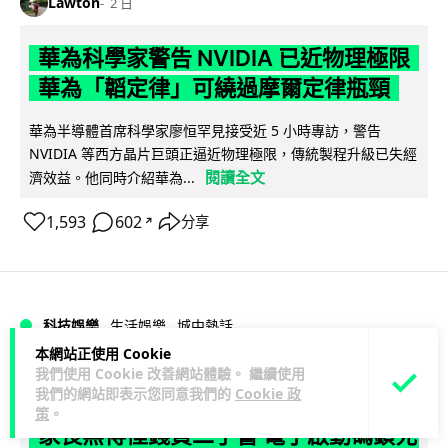
Lawton
2 日
華為科學家警告 NVIDIA 已近物理極限
華為「韜定律」可繞過摩爾定律瓶頸
華為半導體首席科學家廖恒罕見接受近 5 小時專訪，警告
NVIDIA 等西方晶片巨頭正逼近物理極限，傳統製程升級已失經
閱讀全文
濟效益。他同時介紹華為...
1,593
602
分享
↗
科技娛樂
生活娛樂
城中熱話
本網站正使用 Cookie
我們使用 Cookie 改善網站體驗。 繼續使用
Lawton
2 日
我們的網站即表示您同意我們的
Cookie 政
策
。
家長無得慳錢買二手書 電子啟動碼鎖死