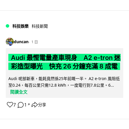
科技娛樂
科技新聞
duncan
1 日
Audi 最慳電量產車現身 A2 e-tron 迷
彩造型曝光 快充 26 分鐘充滿 8 成電
Audi 呢部新車，能耗竟然係25年前嘅一半。 A2 e-tron 風阻低
至0.24，每百公里只需12.8 kWh，一度電行到7.8公里。6...
閱讀全文
7
1
分享
↗