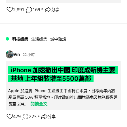
2,891
169
分享
↗
科技娛樂
生活娛樂
城中熱話
Vin
22 小時
iPhone 加速撤出中國 印度成新機主要
基地 上年組裝增至5500萬部
Apple 加速將 iPhone 生產線由中國轉往印度，目標兩年內將
產量最高 50% 移至當地。印度政府推出關稅豁免及稅務優惠延
閱讀全文
長至 204...
479
223
分享
↗