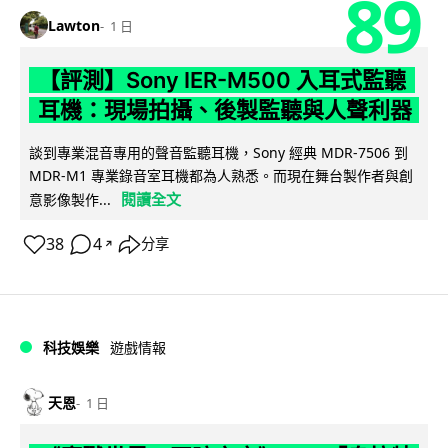
89
Lawton
1 日
【評測】Sony IER-M500 入耳式監聽
耳機：現場拍攝、後製監聽與人聲利器
談到專業混音專用的聲音監聽耳機，Sony 經典 MDR-7506 到
MDR-M1 專業錄音室耳機都為人熟悉。而現在舞台製作者與創
閱讀全文
意影像製作...
38
4
分享
↗
科技娛樂
遊戲情報
天恩
1 日