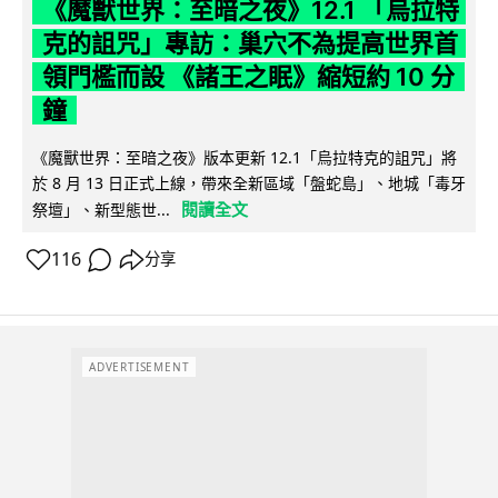
《魔獸世界：至暗之夜》12.1 「烏拉特
克的詛咒」專訪：巢穴不為提高世界首
領門檻而設 《諸王之眠》縮短約 10 分
鐘
《魔獸世界：至暗之夜》版本更新 12.1「烏拉特克的詛咒」將
於 8 月 13 日正式上線，帶來全新區域「盤蛇島」、地城「毒牙
閱讀全文
祭壇」、新型態世...
116
分享
ADVERTISEMENT