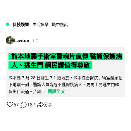
科技娛樂
生活娛樂
城中熱話
Lawton
1 日
熊本地震手術室驚魂片瘋傳 醫護保護病
人、逃生門 網民讚值得尊敬
熊本縣 7 月 28 日發生 7.1 級地震，熊本綜合醫院手術室鏡頭拍
下地震一刻，醫護人員臨危不亂保護病人，更馬上開逃生門確
閱讀全文
保出口流通。片段...
67
18
分享
↗