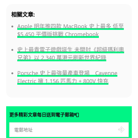
相關文章:
Apple 明年推四款 MacBook 史上最多 低至
$5,450 平價版挑戰 Chromebook
史上最貴電子遊戲誕生 未開封《超級瑪利奧
兄弟》以 2,340 萬港元刷新世界紀錄
Porsche 史上最強量產車登場 Cayenne
Electric 擁 1,156 匹馬力 + 800V 快充
📮
更多精彩文章每日送到電子郵箱