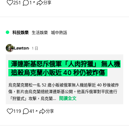
251
1
分享
↗
科技娛樂
生活娛樂
城中熱話
Lawton
1 日
澤連斯基怒斥俄軍「人肉狩獵」 無人機
追殺烏克蘭小販近 40 秒仍被炸傷
烏克蘭克爾松一名 52 歲小販被俄軍無人機追擊近 40 秒後被炸
傷，影片由烏克蘭總統澤連斯基公開。他直斥俄軍對平民進行
閱讀全文
「狩獵式」攻擊，烏克蘭...
119
41
分享
↗