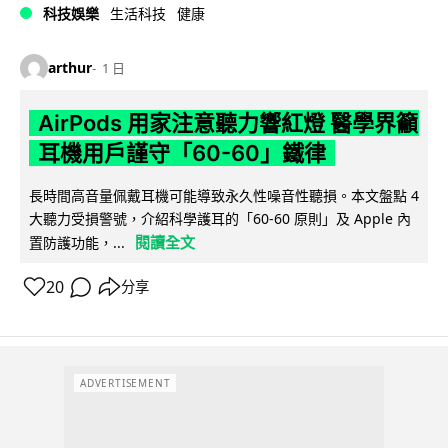
科技娛樂
生活科技
健康
arthur
1 日
AirPods 用家注意聽力響紅燈 醫學界籲
耳機用戶謹守「60-60」鐵律
長時間高音量佩戴耳機可能導致永久性噪音性聽損。本文盤點 4
大聽力受損警號，介紹科學護耳的「60-60 原則」及 Apple 內
閱讀全文
置防護功能，...
20
分享
ADVERTISEMENT