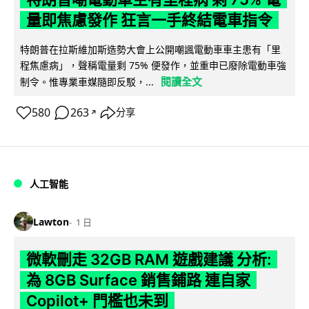
量即焦慮發作 狂言一手終結電車指令
特朗普在拉斯維加斯造勢大會上公開嘲諷電動車車主患有「里
程焦慮病」，聲稱電量剩 75% 便發作，並重申已廢除電動車強
閱讀全文
制令。惟專業車媒隨即反駁，...
580
263
分享
↗
人工智能
Lawton
1 日
微軟刪走 32GB RAM 遊戲建議 分析:
為 8GB Surface 銷售鋪路 連自家
Copilot+ 門檻也未到