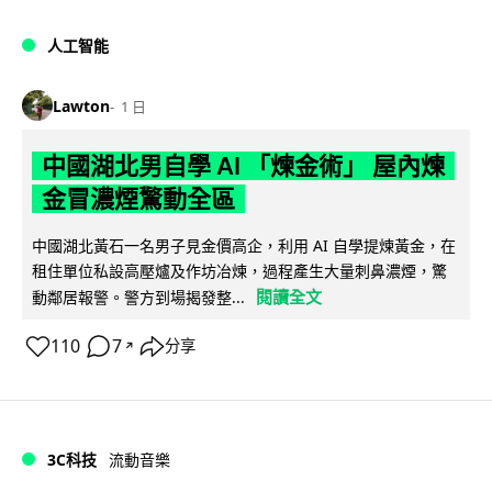
人工智能
Lawton
1 日
中國湖北男自學 AI 「煉金術」 屋內煉
金冒濃煙驚動全區
中國湖北黃石一名男子見金價高企，利用 AI 自學提煉黃金，在
租住單位私設高壓爐及作坊冶煉，過程產生大量刺鼻濃煙，驚
閱讀全文
動鄰居報警。警方到場揭發整...
110
7
分享
↗
3C科技
流動音樂