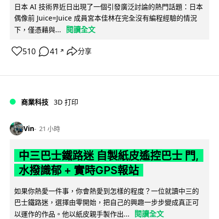
日本 AI 技術界近日出現了一個引發廣泛討論的熱門話題：日本
偶像前 Juice=Juice 成員宮本佳林在完全沒有編程經驗的情況
閱讀全文
下，僅憑藉與...
510
41
分享
↗
商業科技
3D 打印
Vin
21 小時
中三巴士鐵路迷 自製紙皮遙控巴士 門,
水撥識郁 + 實時GPS報站
如果你熱愛一件事，你會熱愛到怎樣的程度？一位就讀中三的
巴士鐵路迷，選擇由零開始，把自己的興趣一步步變成真正可
閱讀全文
以運作的作品。他以紙皮親手製作出...