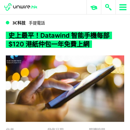
WWDC 2026
GenAI 與雲端科技專區
ERP 與商業 AI
史上最平！Datawind 智能手機每部 $120 港紙仲包一年免費上網
3C科技
手提電話
史上最平！Datawind 智能手機每部
$120 港紙仲包一年免費上網
作者
發佈日期
閱讀時間