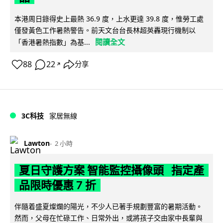
本港周日錄得史上最熱 36.9 度，上水更達 39.8 度，惟勞工處
僅發黃色工作暑熱警告。前天文台台長林超英轟現行機制以
閱讀全文
「香港暑熱指數」為基...
88
22
分享
↗
3C科技
家居無線
Lawton
2 小時
夏日守護方案 智能監控攝像頭 指定產
品限時優惠 7 折
伴隨着盛夏燦爛的陽光，不少人已著手規劃豐富的暑期活動。
然而，父母在忙碌工作、日常外出，或將孩子交由家中長輩與