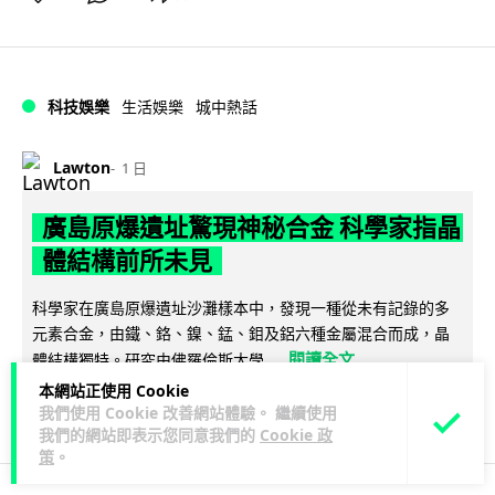
科技娛樂
生活娛樂
城中熱話
Lawton
1 日
廣島原爆遺址驚現神秘合金 科學家指晶
體結構前所未見
科學家在廣島原爆遺址沙灘樣本中，發現一種從未有記錄的多
元素合金，由鐵、鉻、鎳、錳、鉬及鋁六種金屬混合而成，晶
閱讀全文
體結構獨特。研究由佛羅倫斯大學...
本網站正使用 Cookie
142
17
分享
↗
我們使用 Cookie 改善網站體驗。 繼續使用
我們的網站即表示您同意我們的
Cookie 政
策
。