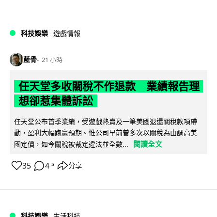
科技娛樂
遊戲情報
藍骨
21 小時
任天堂多收關稅不作退款 業績報告理
想卻惹集體訴訟
任天堂公布首季業績，受遊戲熱賣及一筆美國退還關稅款項帶
動，盈利大幅跑贏預期。惟公司早前曾多次以關稅為由調高美
閱讀全文
國定價，如今關稅被裁定違法並全數...
35
4
分享
↗
科技娛樂
生活科技