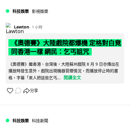
科技娛樂
影視娛樂
Lawton
1 小時
《奧德賽》大陸戲院都爆機 定格對白竟
同香港一樣 網民：乞丐詛咒
《奧德賽》繼香港、台灣後，大陸蘇州戲院 8 月 9 日亦傳出在
播放時發生意外，戲院出現機器冒煙情況，而播放停止時的畫
閱讀全文
格，字幕「來人把這些乞丐...
分享
科技娛樂
科技新聞