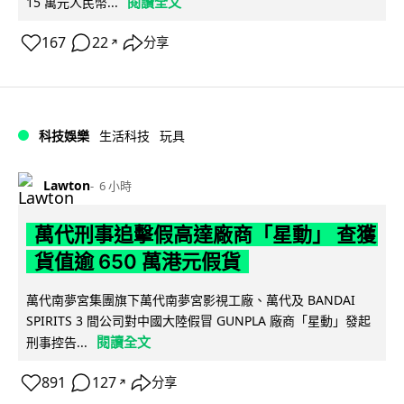
閱讀全文
15 萬元人民幣...
167
22
分享
↗
科技娛樂
生活科技
玩具
Lawton
6 小時
萬代刑事追擊假高達廠商「星動」 查獲
貨值逾 650 萬港元假貨
萬代南夢宮集團旗下萬代南夢宮影視工廠、萬代及 BANDAI
SPIRITS 3 間公司對中國大陸假冒 GUNPLA 廠商「星動」發起
閱讀全文
刑事控告...
891
127
分享
↗