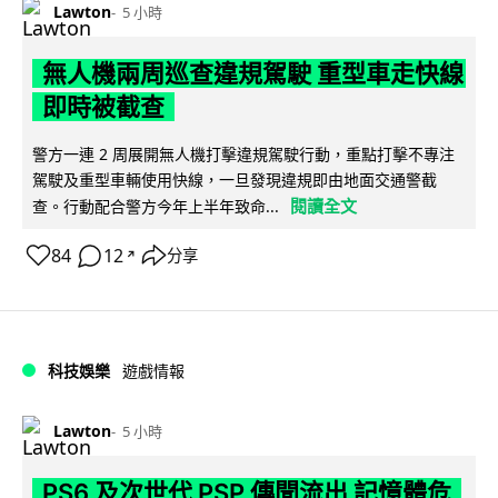
Lawton
5 小時
無人機兩周巡查違規駕駛 重型車走快線
即時被截查
警方一連 2 周展開無人機打擊違規駕駛行動，重點打擊不專注
駕駛及重型車輛使用快線，一旦發現違規即由地面交通警截
閱讀全文
查。行動配合警方今年上半年致命...
84
12
分享
↗
科技娛樂
遊戲情報
Lawton
5 小時
PS6 及次世代 PSP 傳聞流出 記憶體危