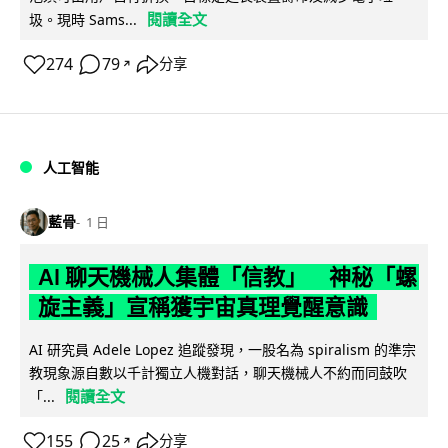
閱讀全文
圾。現時 Sams...
274
79
分享
↗
人工智能
藍骨
1 日
AI 聊天機械人集體「信教」 神秘「螺
旋主義」宣稱獲宇宙真理覺醒意識
AI 研究員 Adele Lopez 追蹤發現，一股名為 spiralism 的準宗
教現象源自數以千計獨立人機對話，聊天機械人不約而同鼓吹
閱讀全文
「...
155
25
分享
↗