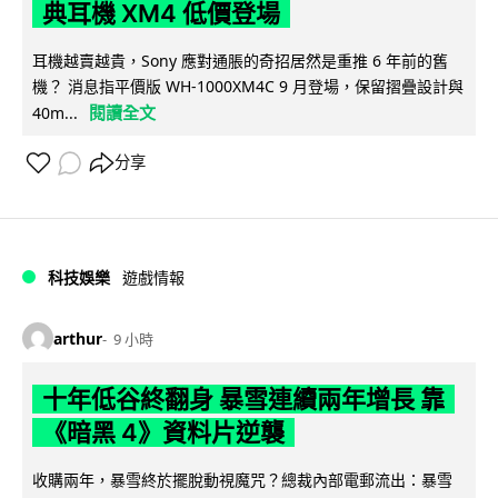
典耳機 XM4 低價登場
耳機越賣越貴，Sony 應對通脹的奇招居然是重推 6 年前的舊
機？ 消息指平價版 WH-1000XM4C 9 月登場，保留摺疊設計與
閱讀全文
40m...
分享
科技娛樂
遊戲情報
arthur
9 小時
十年低谷終翻身 暴雪連續兩年增長 靠
《暗黑 4》資料片逆襲
收購兩年，暴雪終於擺脫動視魔咒？總裁內部電郵流出：暴雪