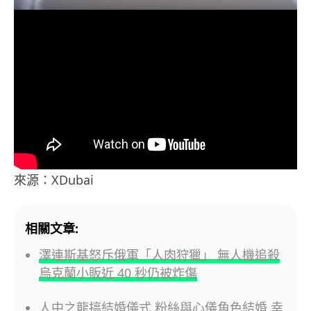
來源：XDubai
相關文章:
澤連斯基怒斥俄軍「人肉狩獵」 無人機追殺
烏克蘭小販近 40 秒仍被炸傷
人中之龍搞結婚儀式 粉絲與心儀角色結婚 幸