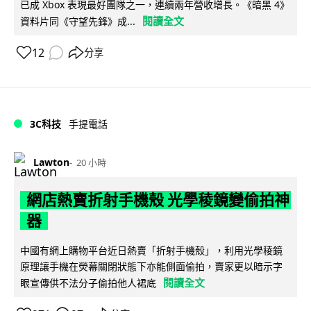
已成 Xbox 表現最好團隊之一，連續兩年營收增長。《暗黑 4》
閱讀全文
資料片同《守望先鋒》成...
12
分享
3C科技
手提電話
Lawton
20 小時
網店熱賣折射手機殼 光學稜鏡變偷拍神
器
中國有網上購物平台近日熱賣「折射手機殼」，利用光學稜鏡
原理讓手機在熒幕關閉狀態下亦能側面偷拍，賣家更以暗示字
閱讀全文
眼宣傳供不法分子偷拍他人裙底