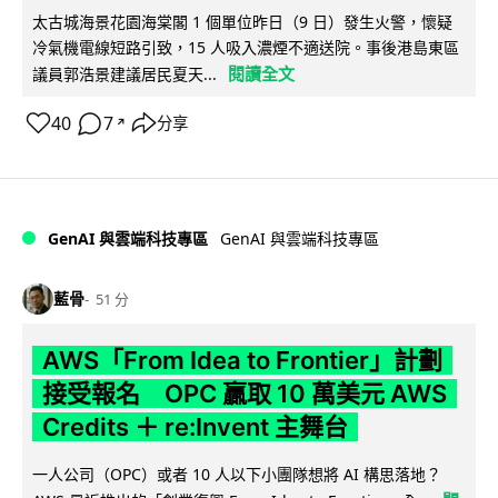
太古城海景花園海棠閣 1 個單位昨日（9 日）發生火警，懷疑
冷氣機電線短路引致，15 人吸入濃煙不適送院。事後港島東區
閱讀全文
議員郭浩景建議居民夏天...
40
7
分享
↗
GenAI 與雲端科技專區
GenAI 與雲端科技專區
藍骨
51 分
AWS「From Idea to Frontier」計劃
接受報名 OPC 贏取 10 萬美元 AWS
Credits ＋ re:Invent 主舞台
一人公司（OPC）或者 10 人以下小團隊想將 AI 構思落地？