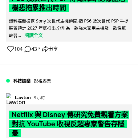
機恐拖累推出時間
爆料媒體披露 Sony 次世代主機傳聞,指 PS6 及次世代 PSP 手提
裝置預計 2027 年底推出,分別為一款強大家用主機及一款性能
閱讀全文
較弱...
104
43
分享
↗
科技娛樂
影視娛樂
Lawton
5 小時
Netflix 與 Disney 傳研究免費觀看方案
對抗 YouTube 收視反超專家警告存隱
憂