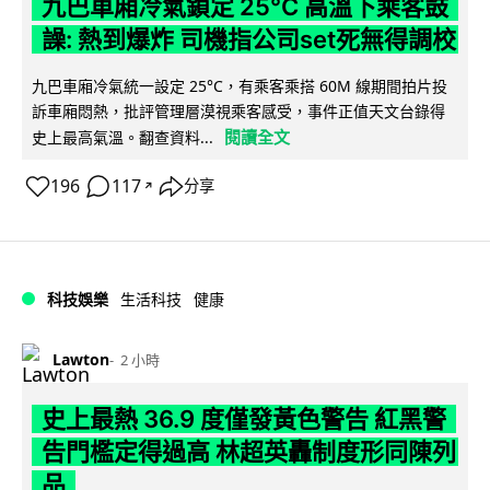
九巴車廂冷氣鎖定 25°C 高溫下乘客鼓
譟: 熱到爆炸 司機指公司set死無得調校
九巴車廂冷氣統一設定 25°C，有乘客乘搭 60M 線期間拍片投
訴車廂悶熱，批評管理層漠視乘客感受，事件正值天文台錄得
閱讀全文
史上最高氣溫。翻查資料...
196
117
分享
↗
科技娛樂
生活科技
健康
Lawton
2 小時
史上最熱 36.9 度僅發黃色警告 紅黑警
告門檻定得過高 林超英轟制度形同陳列
品