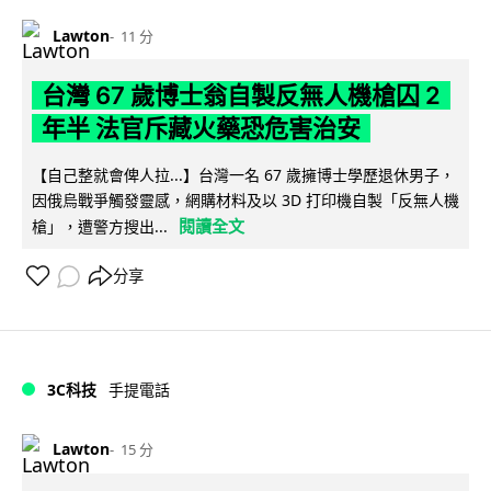
Lawton
11 分
台灣 67 歲博士翁自製反無人機槍囚 2
年半 法官斥藏火藥恐危害治安
【自己整就會俾人拉...】台灣一名 67 歲擁博士學歷退休男子，
因俄烏戰爭觸發靈感，網購材料及以 3D 打印機自製「反無人機
閱讀全文
槍」，遭警方搜出...
分享
3C科技
手提電話
Lawton
15 分