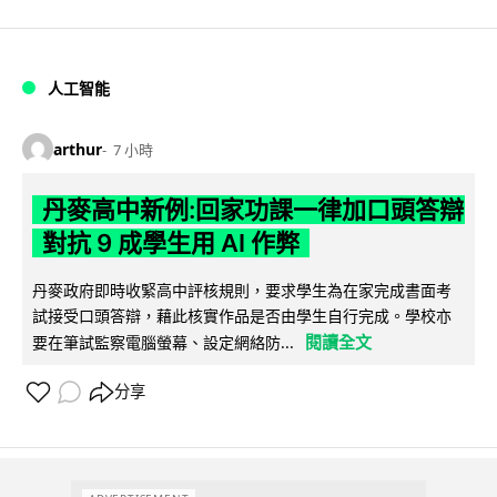
人工智能
arthur
7 小時
丹麥高中新例:回家功課一律加口頭答辯
對抗 9 成學生用 AI 作弊
丹麥政府即時收緊高中評核規則，要求學生為在家完成書面考
試接受口頭答辯，藉此核實作品是否由學生自行完成。學校亦
閱讀全文
要在筆試監察電腦螢幕、設定網絡防...
分享