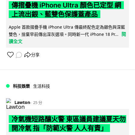
傳摺疊機 iPhone Ultra 顏色已定型 網
上流出銀、藍雙色保護蓋產品
Apple 首款摺疊手機 iPhone Ultra 傳最終配色定為銀色與深藍
閱
雙色，捨棄早前傳出深灰選項。同時新一代 iPhone 18 Pr...
讀全文
分享
科技娛樂
生活科技
Lawton
25 分
冷氣機短路釀火警 東區議員建議夏天勿
開冷氣 指「防範火警 人人有責」