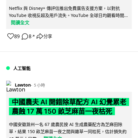
Netflix 與 Disney+ 傳評估推出免費廣告支援方案，以對抗
YouTube 收視反超及用戶流失。YouTube 全球日均觀看時間...
閱讀全文
89
8
分享
↗
人工智能
Lawton
5 小時
中國農夫 AI 開錯除草配方 AI 幻覺累老
農蝕 17 萬 150 畝芝麻苗一夜枯死
中國安徽滁州一名 67 歲農民按 AI 生成農藥配方為芝麻田除
草，結果 150 畝芝麻苗一夜之間與雜草一同枯死，估計損失約