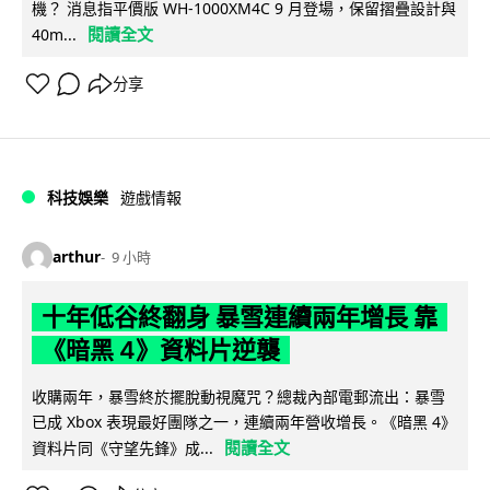
機？ 消息指平價版 WH-1000XM4C 9 月登場，保留摺疊設計與
閱讀全文
40m...
分享
科技娛樂
遊戲情報
arthur
9 小時
十年低谷終翻身 暴雪連續兩年增長 靠
《暗黑 4》資料片逆襲
收購兩年，暴雪終於擺脫動視魔咒？總裁內部電郵流出：暴雪
已成 Xbox 表現最好團隊之一，連續兩年營收增長。《暗黑 4》
閱讀全文
資料片同《守望先鋒》成...