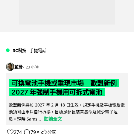
3C科技
手提電話
藍骨
23 小時
可換電池手機或重現市場 歐盟新例
2027 年強制手機用可拆式電池
歐盟新例將於 2027 年 2 月 18 日生效，規定手機及平板電腦電
池須可由用戶自行拆換，目標是延長裝置壽命及減少電子垃
閱讀全文
圾。現時 Sams...
274
79
分享
↗