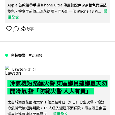
Apple 首款摺疊手機 iPhone Ultra 傳最終配色定為銀色與深藍
閱
雙色，捨棄早前傳出深灰選項。同時新一代 iPhone 18 Pr...
讀全文
分享
科技娛樂
生活科技
Lawton
21 分
冷氣機短路釀火警 東區議員建議夏天勿
開冷氣 指「防範火警 人人有責」
太古城海景花園海棠閣 1 個單位昨日（9 日）發生火警，懷疑
冷氣機電線短路引致，15 人吸入濃煙不適送院。事後港島東區
閱讀全文
議員郭浩景建議居民夏天...