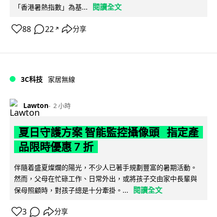
閱讀全文
「香港暑熱指數」為基...
88
22
分享
↗
3C科技
家居無線
Lawton
2 小時
夏日守護方案 智能監控攝像頭 指定產
品限時優惠 7 折
伴隨着盛夏燦爛的陽光，不少人已著手規劃豐富的暑期活動。
然而，父母在忙碌工作、日常外出，或將孩子交由家中長輩與
閱讀全文
保母照顧時，對孩子總是十分牽掛。...
3
分享