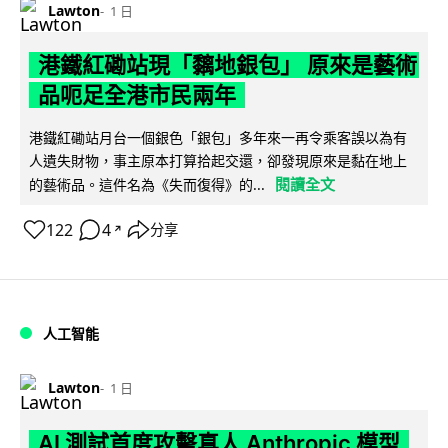
Lawton
1 日
港鐵紅磡站現「黐地銀包」 原來是藝術
品呃足全港市民兩年
港鐵紅磡站月台一個銀色「銀包」多年來一再令乘客誤以為有
人遺失財物，事主原本打算拾起交還，卻發現原來是黏在地上
閱讀全文
的藝術品。這件名為《失而復得》的...
122
4
分享
↗
人工智能
Lawton
1 日
AI 測試首度攻擊真人 Anthropic 模型