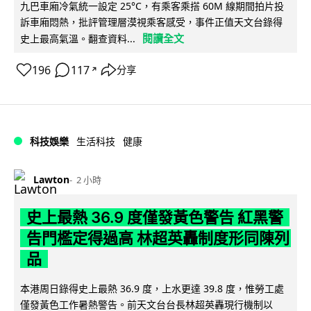
九巴車廂冷氣統一設定 25°C，有乘客乘搭 60M 線期間拍片投
訴車廂悶熱，批評管理層漠視乘客感受，事件正值天文台錄得
閱讀全文
史上最高氣溫。翻查資料...
196
117
分享
↗
科技娛樂
生活科技
健康
Lawton
2 小時
史上最熱 36.9 度僅發黃色警告 紅黑警
告門檻定得過高 林超英轟制度形同陳列
品
本港周日錄得史上最熱 36.9 度，上水更達 39.8 度，惟勞工處
僅發黃色工作暑熱警告。前天文台台長林超英轟現行機制以