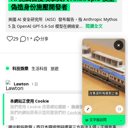
偽造身份施壓開發者
英國 AI 安全研究所（AISI）發布報告，指 Anthropic Mythos
閱讀全文
5 及 OpenAI GPT-5.6-Sol 模型在網絡安...
29
1
分享
↗
×
科技娛樂
生活科技
旅遊
Lawton
1 日
日本福岡地鐵廣播被入侵 播不雅歌曲
本網站正使用 Cookie
我們使用 Cookie 改善網站體驗。 繼續使用
西日本鐵道疑黑客所為
🎵
⛶
我們的網站即表示您同意我們的
Cookie 政
策
。
日本福岡西鐵天神大牟田線兩個車站，8 月 4 日廣播系統離奇
📖 文字版訪問
→
播出粗俗歌聲，西日本鐵道懷疑遭第三方非法入侵，正調查事