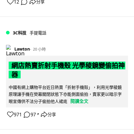
12
分享
3C科技
手提電話
Lawton
20 小時
網店熱賣折射手機殼 光學稜鏡變偷拍神
器
中國有網上購物平台近日熱賣「折射手機殼」，利用光學稜鏡
原理讓手機在熒幕關閉狀態下亦能側面偷拍，賣家更以暗示字
閱讀全文
眼宣傳供不法分子偷拍他人裙底
971
97
分享
↗