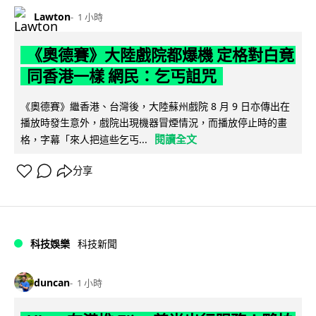
Lawton
1 小時
《奧德賽》大陸戲院都爆機 定格對白竟
同香港一樣 網民：乞丐詛咒
《奧德賽》繼香港、台灣後，大陸蘇州戲院 8 月 9 日亦傳出在
播放時發生意外，戲院出現機器冒煙情況，而播放停止時的畫
閱讀全文
格，字幕「來人把這些乞丐...
分享
科技娛樂
科技新聞
duncan
1 小時