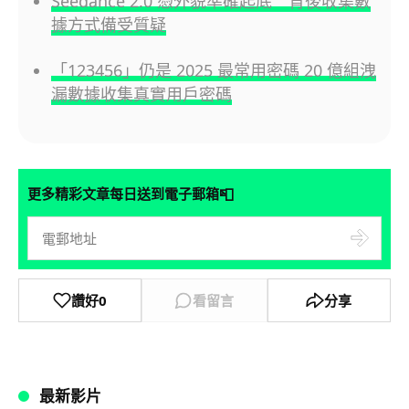
Seedance 2.0 憑外貌準確起底 背後收集數
據方式備受質疑
「123456」仍是 2025 最常用密碼 20 億組洩
漏數據收集真實用戶密碼
📮
更多精彩文章每日送到電子郵箱
讚好
0
看留言
分享
最新影片