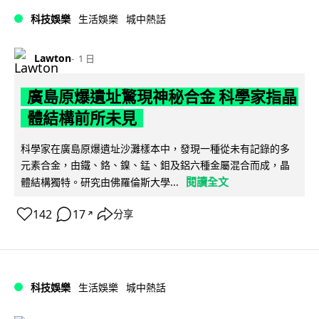
科技娛樂
生活娛樂
城中熱話
Lawton
1 日
廣島原爆遺址驚現神秘合金 科學家指晶
體結構前所未見
科學家在廣島原爆遺址沙灘樣本中，發現一種從未有記錄的多
元素合金，由鐵、鉻、鎳、錳、鉬及鋁六種金屬混合而成，晶
閱讀全文
體結構獨特。研究由佛羅倫斯大學...
142
17
分享
↗
科技娛樂
生活娛樂
城中熱話