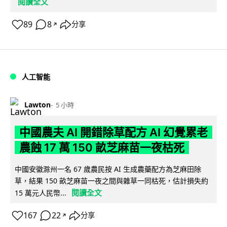
閱讀全文
89
8
分享
↗
人工智能
Lawton
5 小時
中國農夫 AI 開錯除草配方 AI 幻覺累老
農蝕 17 萬 150 畝芝麻苗一夜枯死
中國安徽滁州一名 67 歲農民按 AI 生成農藥配方為芝麻田除
草，結果 150 畝芝麻苗一夜之間與雜草一同枯死，估計損失約
閱讀全文
15 萬元人民幣...
167
22
分享
↗