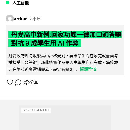
人工智能
arthur
7 小時
丹麥高中新例:回家功課一律加口頭答辯
對抗 9 成學生用 AI 作弊
丹麥政府即時收緊高中評核規則，要求學生為在家完成書面考
試接受口頭答辯，藉此核實作品是否由學生自行完成。學校亦
閱讀全文
要在筆試監察電腦螢幕、設定網絡防...
分享
ADVERTISEMENT