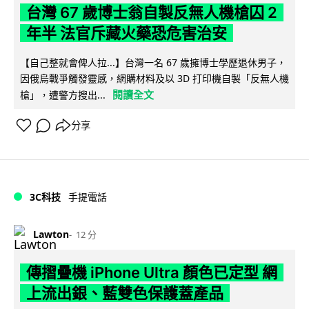
台灣 67 歲博士翁自製反無人機槍囚 2
年半 法官斥藏火藥恐危害治安
【自己整就會俾人拉...】台灣一名 67 歲擁博士學歷退休男子，
因俄烏戰爭觸發靈感，網購材料及以 3D 打印機自製「反無人機
閱讀全文
槍」，遭警方搜出...
分享
3C科技
手提電話
Lawton
12 分
傳摺疊機 iPhone Ultra 顏色已定型 網
上流出銀、藍雙色保護蓋產品