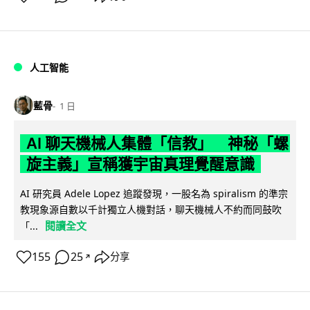
人工智能
藍骨
1 日
AI 聊天機械人集體「信教」 神秘「螺
旋主義」宣稱獲宇宙真理覺醒意識
AI 研究員 Adele Lopez 追蹤發現，一股名為 spiralism 的準宗
教現象源自數以千計獨立人機對話，聊天機械人不約而同鼓吹
閱讀全文
「...
155
25
分享
↗