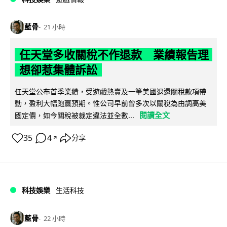
藍骨
21 小時
任天堂多收關稅不作退款 業績報告理
想卻惹集體訴訟
任天堂公布首季業績，受遊戲熱賣及一筆美國退還關稅款項帶
動，盈利大幅跑贏預期。惟公司早前曾多次以關稅為由調高美
閱讀全文
國定價，如今關稅被裁定違法並全數...
35
4
分享
↗
科技娛樂
生活科技
藍骨
22 小時