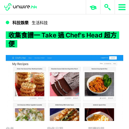
WWDC 2026
GenAI 與雲端科技專區
ERP 與商業 AI
收集食譜一 Take 過 Chef's Head 超方便
科技娛樂
生活科技
收集食譜一 Take 過 Chef's Head 超方
便
作者
發佈日期
閱讀時間