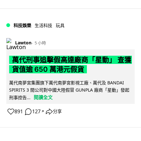
科技娛樂
生活科技
玩具
Lawton
5 小時
萬代刑事追擊假高達廠商「星動」 查獲
貨值逾 650 萬港元假貨
萬代南夢宮集團旗下萬代南夢宮影視工廠、萬代及 BANDAI
SPIRITS 3 間公司對中國大陸假冒 GUNPLA 廠商「星動」發起
閱讀全文
刑事控告...
891
127
分享
↗