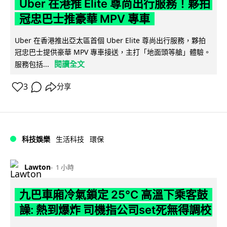
Uber 在港推 Elite 尊尚出行服務！夥拍
冠忠巴士推豪華 MPV 專車
Uber 在香港推出亞太區首個 Uber Elite 尊尚出行服務，夥拍
冠忠巴士提供豪華 MPV 專車接送，主打「地面頭等艙」體驗。
閱讀全文
服務包括...
3
分享
科技娛樂
生活科技
環保
Lawton
1 小時
九巴車廂冷氣鎖定 25°C 高溫下乘客鼓
譟: 熱到爆炸 司機指公司set死無得調校