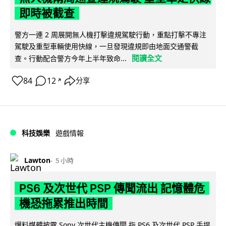
即時被截查
警方一連 2 周展開無人機打擊違規駕駛行動，重點打擊不專注
駕駛及重型車輛使用快線，一旦發現違規即由地面交通警截
閱讀全文
查。行動配合警方今年上半年致命...
84
12
分享
↗
科技娛樂
遊戲情報
Lawton
5 小時
PS6 及次世代 PSP 傳聞流出 記憶體危
機恐拖累推出時間
爆料媒體披露 Sony 次世代主機傳聞,指 PS6 及次世代 PSP 手提