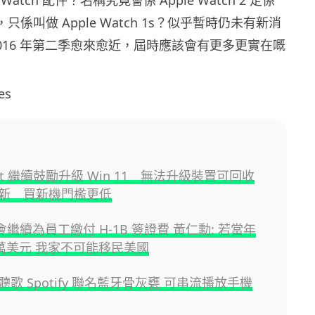
 Watch 配件？名稱究竟會係 Apple Watch 2 定係
咁，只係叫做 Apple Watch 1s？似乎暫時仍未有新消
016 年第二季愈來愈近，屆時應該會有更多更實在嘅
es
soft 繼續鼓勵升級 Win 11 無法升級裝置可回收
新 買新機門檻更低
A 會繼續為員工繳付 H-1B 簽證費 黃仁勳: 若當年
0 萬美元 我家不可能移民美國
歌 Spotify 聯名藍牙骨灰甕 可串流播放手機