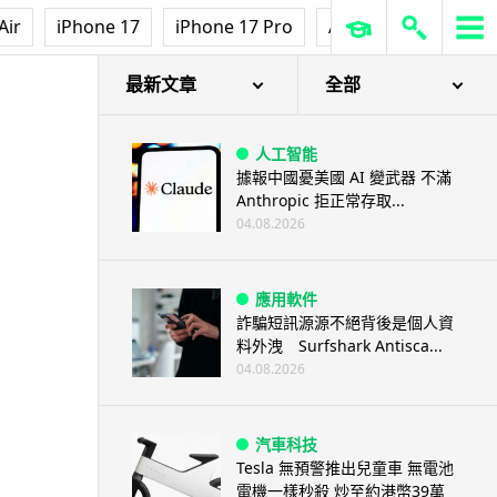
Air
iPhone 17
iPhone 17 Pro
AirPods Pro 3
Ap
最新文章
全部
人工智能
據報中國憂美國 AI 變武器 不滿
Anthropic 拒正常存取...
04.08.2026
應用軟件
詐騙短訊源源不絕背後是個人資
料外洩 Surfshark Antisca...
04.08.2026
汽車科技
Tesla 無預警推出兒童車 無電池
電機一樣秒殺 炒至約港幣39萬