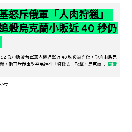
基怒斥俄軍「人肉狩獵」
追殺烏克蘭小販近 40 秒仍
52 歲小販被俄軍無人機追擊近 40 秒後被炸傷，影片由烏克
開。他直斥俄軍對平民進行「狩獵式」攻擊，烏克蘭...
閱讀
分享