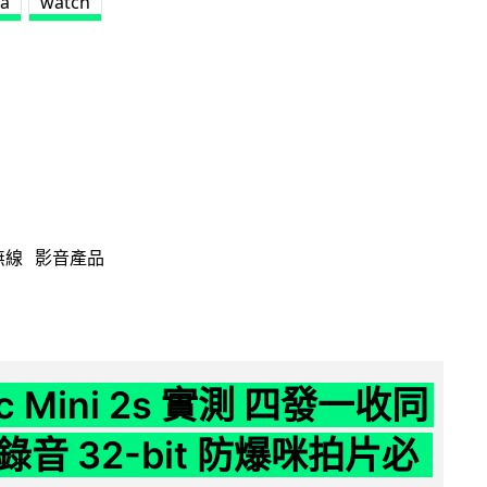
a
watch
無線
影音產品
ic Mini 2s 實測 四發一收同
音 32-bit 防爆咪拍片必