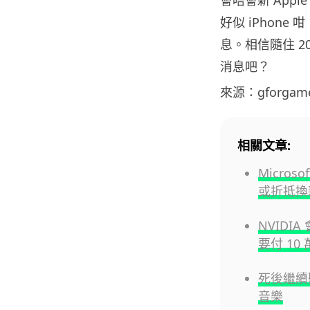
會唔會新 Apple
好似 iPhone 
息。相信隨住 2
消息吧？
來源：gforgam
相關文章:
Micro
或折抵換
NVIDI
要付 1
死後繼續聽
音樂