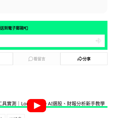
📮
送到電子郵箱
看留言
分享