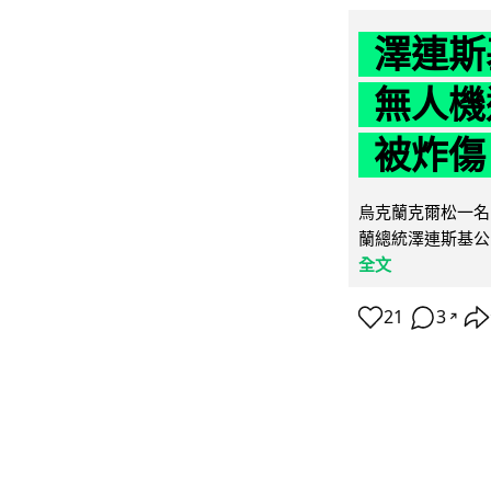
澤連斯
無人機
被炸傷
烏克蘭克爾松一名 
蘭總統澤連斯基公
全文
21
3
↗