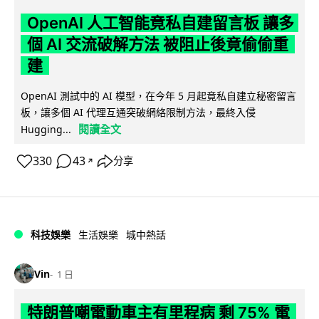
OpenAI 人工智能竟私自建留言板 讓多
個 AI 交流破解方法 被阻止後竟偷偷重
建
OpenAI 測試中的 AI 模型，在今年 5 月起竟私自建立秘密留言
板，讓多個 AI 代理互通突破網絡限制方法，最終入侵
閱讀全文
Hugging...
330
43
分享
↗
科技娛樂
生活娛樂
城中熱話
Vin
1 日
特朗普嘲電動車主有里程病 剩 75% 電