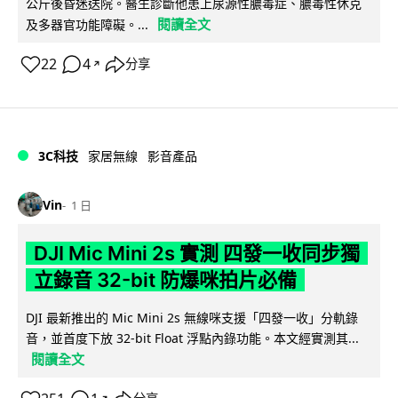
公斤後昏迷送院。醫生診斷他患上尿源性膿毒症、膿毒性休克
閱讀全文
及多器官功能障礙。...
22
4
分享
↗
3C科技
家居無線
影音產品
Vin
1 日
DJI Mic Mini 2s 實測 四發一收同步獨
立錄音 32-bit 防爆咪拍片必備
DJI 最新推出的 Mic Mini 2s 無線咪支援「四發一收」分軌錄
音，並首度下放 32-bit Float 浮點內錄功能。本文經實測其...
閱讀全文