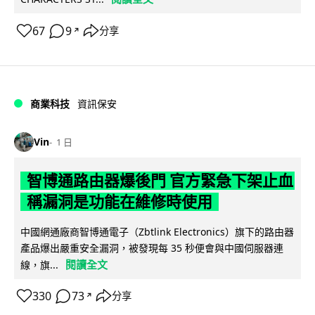
67
9
分享
↗
商業科技
資訊保安
Vin
1 日
智博通路由器爆後門 官方緊急下架止血
稱漏洞是功能在維修時使用
中國網通廠商智博通電子（Zbtlink Electronics）旗下的路由器
產品爆出嚴重安全漏洞，被發現每 35 秒便會與中國伺服器連
閱讀全文
線，旗...
330
73
分享
↗