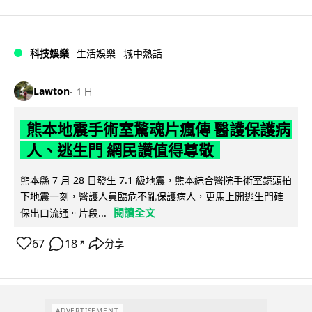
科技娛樂
生活娛樂
城中熱話
Lawton
1 日
熊本地震手術室驚魂片瘋傳 醫護保護病
人、逃生門 網民讚值得尊敬
熊本縣 7 月 28 日發生 7.1 級地震，熊本綜合醫院手術室鏡頭拍
下地震一刻，醫護人員臨危不亂保護病人，更馬上開逃生門確
閱讀全文
保出口流通。片段...
67
18
分享
↗
ADVERTISEMENT