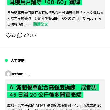
耳機用戶謹守「60-60」鐵律
長時間高音量佩戴耳機可能導致永久性噪音性聽損。本文盤點 4
大聽力受損警號，介紹科學護耳的「60-60 原則」及 Apple 內
閱讀全文
置防護功能，...
20
分享
人工智能
arthur
1 日
AI 減肥餐單配合高強度操練 成都男
45 日減 20 公斤後多器官衰竭
成都一名男子跟隨 AI 制訂高強度減脂計劃，45 日內減去約 20