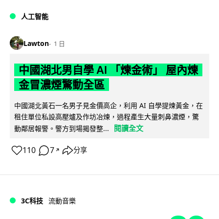
人工智能
Lawton
1 日
中國湖北男自學 AI 「煉金術」 屋內煉
金冒濃煙驚動全區
中國湖北黃石一名男子見金價高企，利用 AI 自學提煉黃金，在
租住單位私設高壓爐及作坊冶煉，過程產生大量刺鼻濃煙，驚
閱讀全文
動鄰居報警。警方到場揭發整...
110
7
分享
↗
3C科技
流動音樂