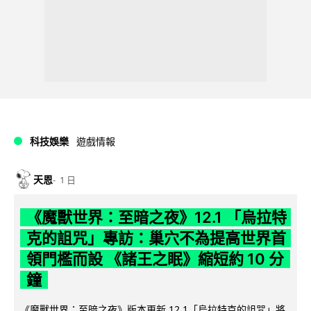
科技娛樂
遊戲情報
天恩
1 日
《魔獸世界：至暗之夜》12.1 「烏拉特
克的詛咒」專訪：巢穴不為提高世界首
領門檻而設 《諸王之眠》縮短約 10 分
鐘
《魔獸世界：至暗之夜》版本更新 12.1「烏拉特克的詛咒」將