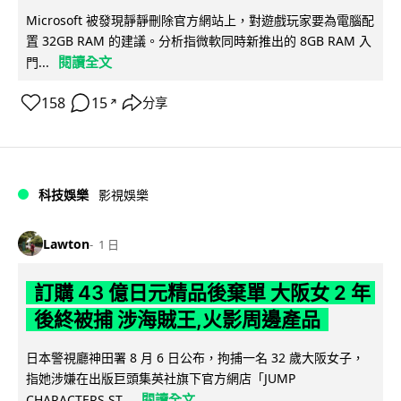
Microsoft 被發現靜靜刪除官方網站上，對遊戲玩家要為電腦配
置 32GB RAM 的建議。分析指微軟同時新推出的 8GB RAM 入
閱讀全文
門...
158
15
分享
↗
科技娛樂
影視娛樂
Lawton
1 日
訂購 43 億日元精品後棄單 大阪女 2 年
後終被捕 涉海賊王,火影周邊產品
日本警視廳神田署 8 月 6 日公布，拘捕一名 32 歲大阪女子，
指她涉嫌在出版巨頭集英社旗下官方網店「JUMP
閱讀全文
CHARACTERS ST...