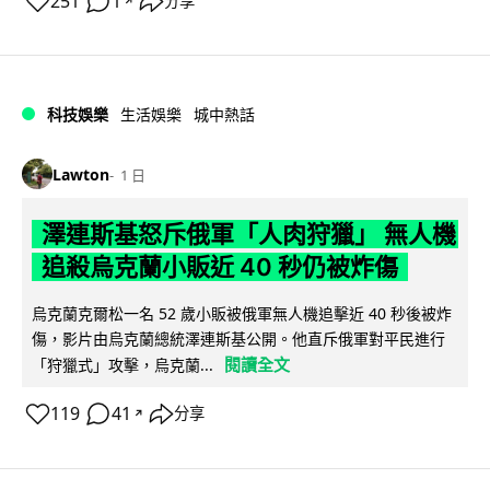
251
1
分享
↗
科技娛樂
生活娛樂
城中熱話
Lawton
1 日
澤連斯基怒斥俄軍「人肉狩獵」 無人機
追殺烏克蘭小販近 40 秒仍被炸傷
烏克蘭克爾松一名 52 歲小販被俄軍無人機追擊近 40 秒後被炸
傷，影片由烏克蘭總統澤連斯基公開。他直斥俄軍對平民進行
閱讀全文
「狩獵式」攻擊，烏克蘭...
119
41
分享
↗