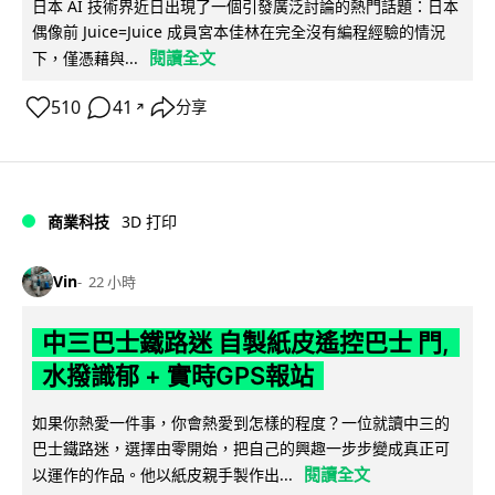
日本 AI 技術界近日出現了一個引發廣泛討論的熱門話題：日本
偶像前 Juice=Juice 成員宮本佳林在完全沒有編程經驗的情況
閱讀全文
下，僅憑藉與...
510
41
分享
↗
商業科技
3D 打印
Vin
22 小時
中三巴士鐵路迷 自製紙皮遙控巴士 門,
水撥識郁 + 實時GPS報站
如果你熱愛一件事，你會熱愛到怎樣的程度？一位就讀中三的
巴士鐵路迷，選擇由零開始，把自己的興趣一步步變成真正可
閱讀全文
以運作的作品。他以紙皮親手製作出...