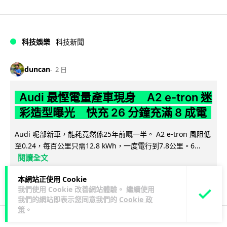
科技娛樂
科技新聞
duncan
2 日
Audi 最慳電量產車現身 A2 e-tron 迷
彩造型曝光 快充 26 分鐘充滿 8 成電
Audi 呢部新車，能耗竟然係25年前嘅一半。 A2 e-tron 風阻低
至0.24，每百公里只需12.8 kWh，一度電行到7.8公里。6...
閱讀全文
本網站正使用 Cookie
7
1
分享
↗
我們使用 Cookie 改善網站體驗。 繼續使用
我們的網站即表示您同意我們的
Cookie 政
策
。