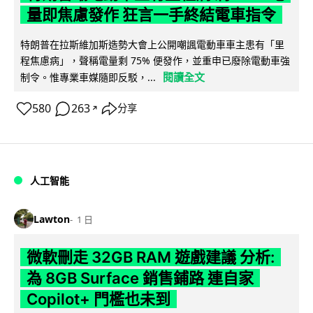
量即焦慮發作 狂言一手終結電車指令
特朗普在拉斯維加斯造勢大會上公開嘲諷電動車車主患有「里
程焦慮病」，聲稱電量剩 75% 便發作，並重申已廢除電動車強
閱讀全文
制令。惟專業車媒隨即反駁，...
580
263
分享
↗
人工智能
Lawton
1 日
微軟刪走 32GB RAM 遊戲建議 分析:
為 8GB Surface 銷售鋪路 連自家
Copilot+ 門檻也未到