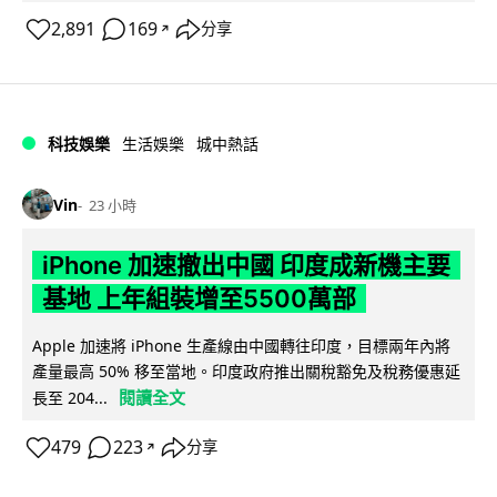
2,891
169
分享
↗
科技娛樂
生活娛樂
城中熱話
Vin
23 小時
iPhone 加速撤出中國 印度成新機主要
基地 上年組裝增至5500萬部
Apple 加速將 iPhone 生產線由中國轉往印度，目標兩年內將
產量最高 50% 移至當地。印度政府推出關稅豁免及稅務優惠延
閱讀全文
長至 204...
479
223
分享
↗