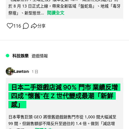
於 8 月 13 日正式上線，帶來全新區域「盤蛇島」、地城「毒牙
閱讀全文
祭壇」、新型態世...
116
分享
科技娛樂
遊戲情報
Lawton
1 日
日本二手遊戲店減 90% 門市 業績反增
四成 "懷舊"在 Z 世代變成最潮「新鮮
感」
日本零售巨頭 GEO 將懷舊遊戲銷售門市從 1,000 間大幅減至
99 間，但銷售額卻不降反升至過往的 1.4 倍。做到「減店增