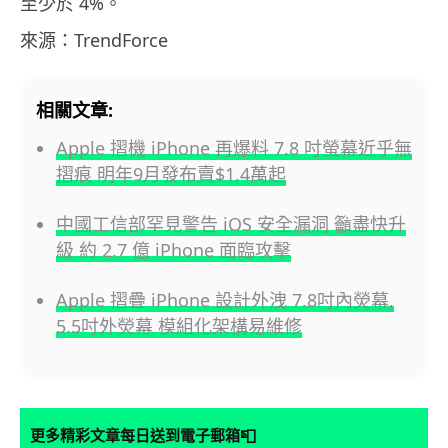
至少於 4%。
來源：TrendForce
相關文章:
Apple 摺機 iPhone 再爆料 7.8 吋螢幕近乎無
摺痕 明年9月發布賣$1.4萬起
中國工信部罕見警告 iOS 安全漏洞 籲盡快升
級 約 2.7 億 iPhone 面臨攻擊
Apple 摺疊 iPhone 設計外洩 7.8吋內熒幕,
5.5吋外熒幕 模組化架構易維修
📮
更多精彩文章每日送到電子郵箱