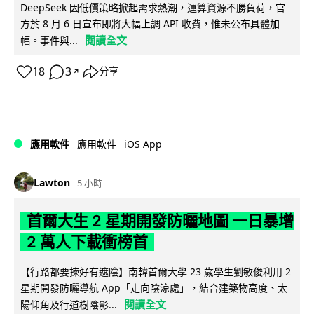
DeepSeek 因低價策略掀起需求熱潮，運算資源不勝負荷，官
方於 8 月 6 日宣布即將大幅上調 API 收費，惟未公布具體加
閱讀全文
幅。事件與...
18
3
分享
↗
iOS App
應用軟件
應用軟件
Lawton
5 小時
首爾大生 2 星期開發防曬地圖 一日暴增
2 萬人下載衝榜首
【行路都要揀好有遮陰】南韓首爾大學 23 歲學生劉敏俊利用 2
星期開發防曬導航 App「走向陰涼處」，結合建築物高度、太
閱讀全文
陽仰角及行道樹陰影...