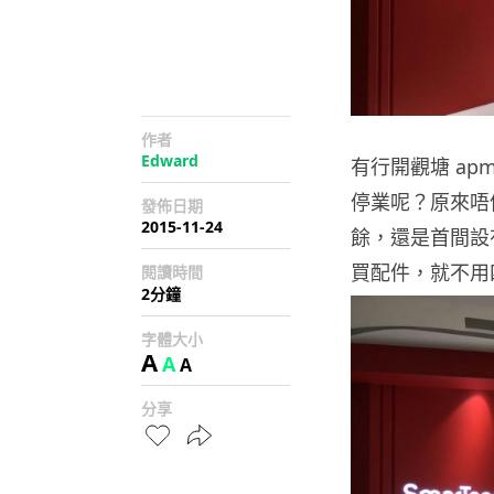
作者
Edward
有行開觀塘 apm
停業呢？原來唔
發佈日期
2015-11-24
餘，還是首間設
買配件，就不用
閱讀時間
2分鐘
字體大小
A
A
A
分享