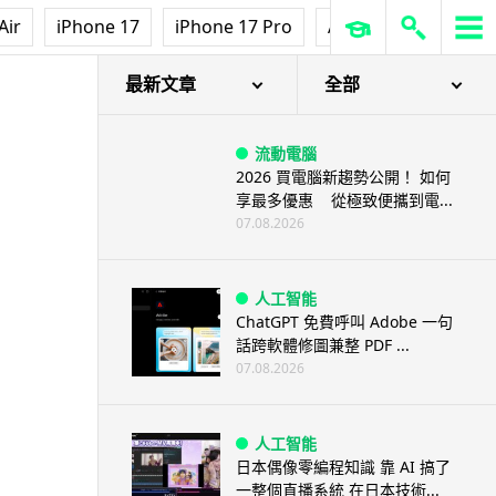
Air
iPhone 17
iPhone 17 Pro
AirPods Pro 3
Ap
最新文章
全部
流動電腦
2026 買電腦新趨勢公開！ 如何
享最多優惠 從極致便攜到電...
07.08.2026
人工智能
ChatGPT 免費呼叫 Adobe 一句
話跨軟體修圖兼整 PDF ...
07.08.2026
人工智能
日本偶像零編程知識 靠 AI 搞了
一整個直播系統 在日本技術...