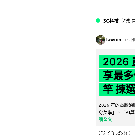
3C科技
流動
Lawton
13 小
202
享最多
竿 揀
2026 年的電
身美學」、「AI算
讀全文
分享