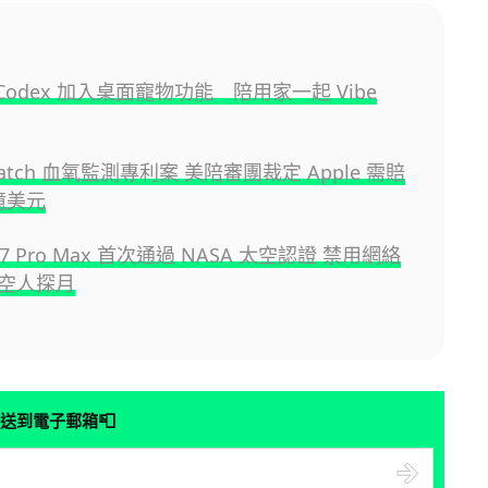
I Codex 加入桌面寵物功能 陪用家一起 Vibe
 Watch 血氧監測專利案 美陪審團裁定 Apple 需賠
 億美元
 17 Pro Max 首次通過 NASA 太空認證 禁用網絡
空人探月
📮
送到電子郵箱