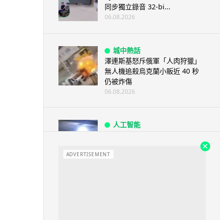
同步獨立錄音 32-bi...
06.08.2026
城中熱話
澤連斯基怒斥俄軍「人肉狩獵」
無人機追殺烏克蘭小販近 40 秒
仍被炸傷
06.08.2026
人工智能
中國湖北男自學 AI 「煉金術」
屋內煉金冒濃煙驚動全區
ADVERTISEMENT
06.08.2026
流動音樂
【評測】Sony IER-M500 入耳式
監聽耳機：現場拍攝、後製監
聽...