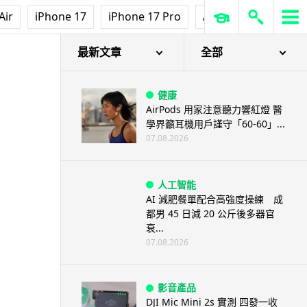
Air
iPhone 17
iPhone 17 Pro
AirPods Pro 3
Ap
最新文章
全部
健康
AirPods 用家注意聽力響紅燈 醫
學界籲耳機用戶謹守「60-60」...
07.08.2026
人工智能
AI 減肥餐單配合高強度操練 成
都男 45 日減 20 公斤後多器官
衰...
07.08.2026
影音產品
DJI Mic Mini 2s 實測 四發一收