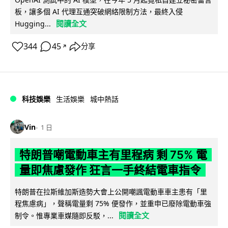
板，讓多個 AI 代理互通突破網絡限制方法，最終入侵
閱讀全文
Hugging...
344
45
分享
↗
科技娛樂
生活娛樂
城中熱話
Vin
1 日
特朗普嘲電動車主有里程病 剩 75% 電
量即焦慮發作 狂言一手終結電車指令
特朗普在拉斯維加斯造勢大會上公開嘲諷電動車車主患有「里
程焦慮病」，聲稱電量剩 75% 便發作，並重申已廢除電動車強
閱讀全文
制令。惟專業車媒隨即反駁，...