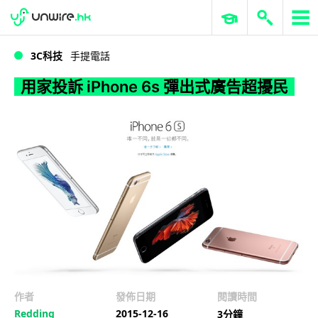
WWDC 2026
GenAI 與雲端科技專區
ERP 與商業 AI
用家投訴 iPhone 6s 彈出式廣告超擾民
3C科技
手提電話
用家投訴 iPhone 6s 彈出式廣告超擾民
作者
發佈日期
閱讀時間
Redding
2015-12-16
3分鐘