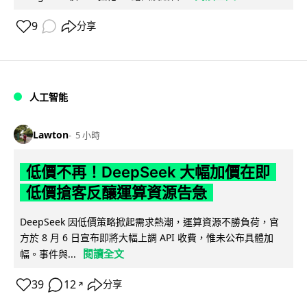
9
分享
人工智能
Lawton
5 小時
低價不再！DeepSeek 大幅加價在即
低價搶客反釀運算資源告急
DeepSeek 因低價策略掀起需求熱潮，運算資源不勝負荷，官
方於 8 月 6 日宣布即將大幅上調 API 收費，惟未公布具體加
閱讀全文
幅。事件與...
39
12
分享
↗