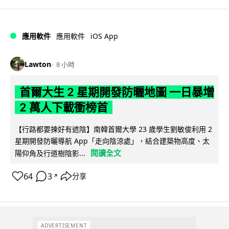
iOS App
應用軟件
應用軟件
Lawton
8 小時
首爾大生 2 星期開發防曬地圖 一日暴增
2 萬人下載衝榜首
【行路都要揀好有遮陰】南韓首爾大學 23 歲學生劉敏俊利用 2
星期開發防曬導航 App「走向陰涼處」，結合建築物高度、太
閱讀全文
陽仰角及行道樹陰影...
64
3
分享
↗
ADVERTISEMENT