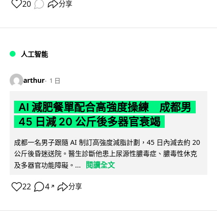
20
分享
人工智能
arthur
1 日
AI 減肥餐單配合高強度操練 成都男
45 日減 20 公斤後多器官衰竭
成都一名男子跟隨 AI 制訂高強度減脂計劃，45 日內減去約 20
公斤後昏迷送院。醫生診斷他患上尿源性膿毒症、膿毒性休克
閱讀全文
及多器官功能障礙。...
22
4
分享
↗