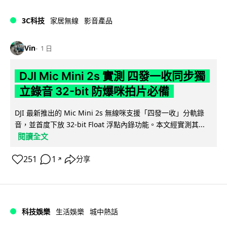
3C科技
家居無線
影音產品
Vin
1 日
DJI Mic Mini 2s 實測 四發一收同步獨
立錄音 32-bit 防爆咪拍片必備
DJI 最新推出的 Mic Mini 2s 無線咪支援「四發一收」分軌錄
音，並首度下放 32-bit Float 浮點內錄功能。本文經實測其...
閱讀全文
251
1
分享
↗
科技娛樂
生活娛樂
城中熱話