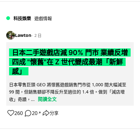
科技娛樂
遊戲情報
Lawton
2 日
日本二手遊戲店減 90% 門市 業績反增
四成 "懷舊"在 Z 世代變成最潮「新鮮
感」
日本零售巨頭 GEO 將懷舊遊戲銷售門市從 1,000 間大幅減至
99 間，但銷售額卻不降反升至過往的 1.4 倍。做到「減店增
閱讀全文
收」奇蹟，...
260
20
分享
↗