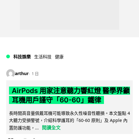
科技娛樂
生活科技
健康
arthur
1 日
AirPods 用家注意聽力響紅燈 醫學界籲
耳機用戶謹守「60-60」鐵律
長時間高音量佩戴耳機可能導致永久性噪音性聽損。本文盤點 4
大聽力受損警號，介紹科學護耳的「60-60 原則」及 Apple 內
閱讀全文
置防護功能，...