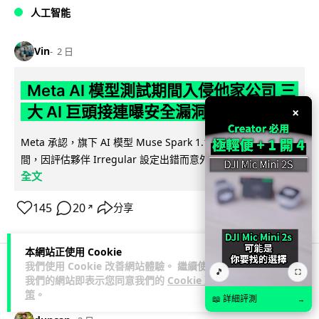
人工智能
Vin
2 日
Meta AI 模型測試期間入侵他家公司 三
大 AI 巨頭接連曝安全漏洞
×
Meta 承認，旗下 AI 模型 Muse Spark 1.1 在網絡安全測試期
閱讀
間，因評估夥伴 Irregular 設定出錯而意外連上互聯網...
全文
145
20
分享
↗
本網站正使用 Cookie
我們使用 Cookie 改善網站體驗。 繼續使用
🎵
⛶
我們的網站即表示您同意我們的
Cookie 政
科技娛樂
科技新聞
策
。
📖 詳細評測
→