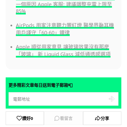
一個原因 Apple 客服: 建議調整充電上限至
85%
AirPods 用家注意聽力響紅燈 醫學界籲耳機
用戶謹守「60-60」鐵律
Apple 順從用家意見 讓玻璃效果沒有那麼
「玻璃」 新 Liquid Glass 減低通透感選項
📮
更多精彩文章每日送到電子郵箱
讚好
0
看留言
分享