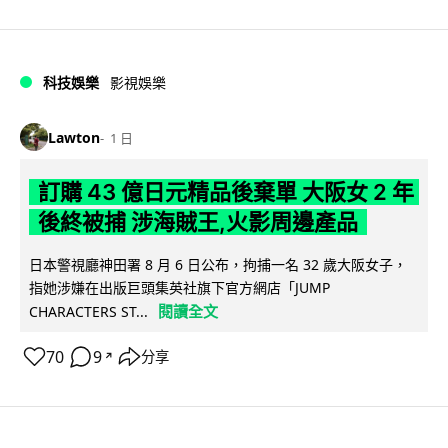
科技娛樂
影視娛樂
Lawton
1 日
訂購 43 億日元精品後棄單 大阪女 2 年
後終被捕 涉海賊王,火影周邊產品
日本警視廳神田署 8 月 6 日公布，拘捕一名 32 歲大阪女子，
指她涉嫌在出版巨頭集英社旗下官方網店「JUMP
閱讀全文
CHARACTERS ST...
70
9
分享
↗