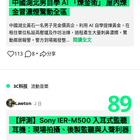
中國湖北男自學 AI 「煉金術」 屋內煉
金冒濃煙驚動全區
中國湖北黃石一名男子見金價高企，利用 AI 自學提煉黃金，在
租住單位私設高壓爐及作坊冶煉，過程產生大量刺鼻濃煙，驚
閱讀全文
動鄰居報警。警方到場揭發整...
113
8
分享
↗
3C科技
流動音樂
89
Lawton
2 日
【評測】Sony IER-M500 入耳式監聽
耳機：現場拍攝、後製監聽與人聲利器