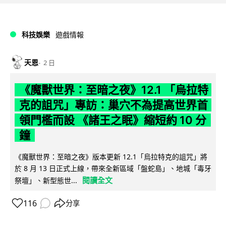
科技娛樂
遊戲情報
天恩
2 日
《魔獸世界：至暗之夜》12.1 「烏拉特
克的詛咒」專訪：巢穴不為提高世界首
領門檻而設 《諸王之眠》縮短約 10 分
鐘
《魔獸世界：至暗之夜》版本更新 12.1「烏拉特克的詛咒」將
於 8 月 13 日正式上線，帶來全新區域「盤蛇島」、地城「毒牙
閱讀全文
祭壇」、新型態世...
116
分享