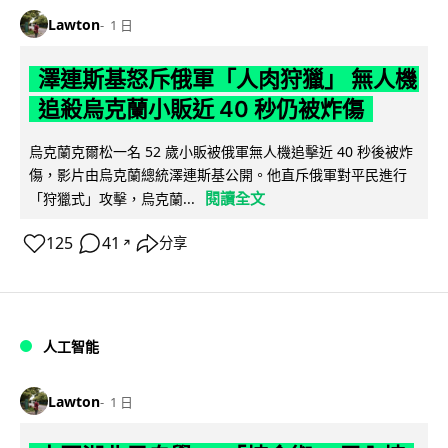
Lawton
1 日
澤連斯基怒斥俄軍「人肉狩獵」 無人機
追殺烏克蘭小販近 40 秒仍被炸傷
烏克蘭克爾松一名 52 歲小販被俄軍無人機追擊近 40 秒後被炸
傷，影片由烏克蘭總統澤連斯基公開。他直斥俄軍對平民進行
閱讀全文
「狩獵式」攻擊，烏克蘭...
125
41
分享
↗
人工智能
Lawton
1 日