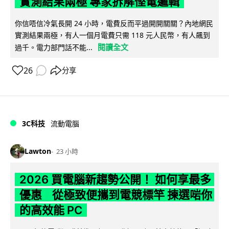
實測結果兩極 專家拆解慳電邏輯
你信唔信冷氣長開 24 小時，電費反而平過開開關關？內地網民
實測結果兩極，有人一個月電費只需 118 元人民幣，有人飆到
閱讀全文
過千。電力部門話不能...
26
分享
3C科技
流動電腦
Lawton
23 小時
2026 買電腦新趨勢公開！ 如何享最多
優惠 從極致便攜到電競標竿 揀選啱你
的高效能 PC