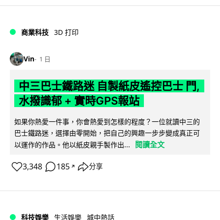
商業科技
3D 打印
Vin
1 日
中三巴士鐵路迷 自製紙皮遙控巴士 門,
水撥識郁 + 實時GPS報站
如果你熱愛一件事，你會熱愛到怎樣的程度？一位就讀中三的
巴士鐵路迷，選擇由零開始，把自己的興趣一步步變成真正可
閱讀全文
以運作的作品。他以紙皮親手製作出...
3,348
185
分享
↗
科技娛樂
生活娛樂
城中熱話