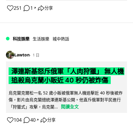
251
1
分享
↗
科技娛樂
生活娛樂
城中熱話
Lawton
1 日
澤連斯基怒斥俄軍「人肉狩獵」 無人機
追殺烏克蘭小販近 40 秒仍被炸傷
烏克蘭克爾松一名 52 歲小販被俄軍無人機追擊近 40 秒後被炸
傷，影片由烏克蘭總統澤連斯基公開。他直斥俄軍對平民進行
閱讀全文
「狩獵式」攻擊，烏克蘭...
104
40
分享
↗