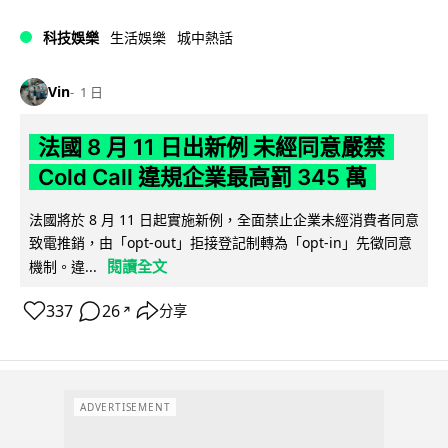
科技娛樂
生活娛樂
城中熱話
Vin
1 日
法國 8 月 11 日出新例 未經同意嚴禁
Cold Call 違規企業最高罰 345 萬
法國將於 8 月 11 日起實施新例，全面禁止企業未經消費者同意
致電推銷，由「opt-out」拒接登記制轉為「opt-in」先徵同意
閱讀全文
機制。違...
337
26
分享
↗
ADVERTISEMENT