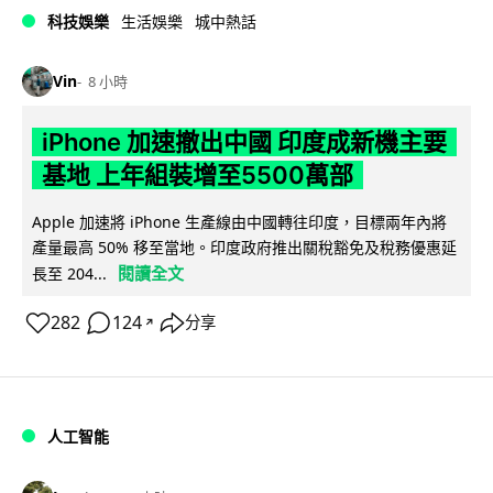
科技娛樂
生活娛樂
城中熱話
Vin
8 小時
iPhone 加速撤出中國 印度成新機主要
基地 上年組裝增至5500萬部
Apple 加速將 iPhone 生產線由中國轉往印度，目標兩年內將
產量最高 50% 移至當地。印度政府推出關稅豁免及稅務優惠延
閱讀全文
長至 204...
282
124
分享
↗
人工智能