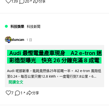
139
20
分享
↗
科技娛樂
科技新聞
duncan
1 日
Audi 最慳電量產車現身 A2 e-tron 迷
彩造型曝光 快充 26 分鐘充滿 8 成電
Audi 呢部新車，能耗竟然係25年前嘅一半。 A2 e-tron 風阻低
至0.24，每百公里只需12.8 kWh，一度電行到7.8公里。6...
閱讀全文
7
1
分享
↗