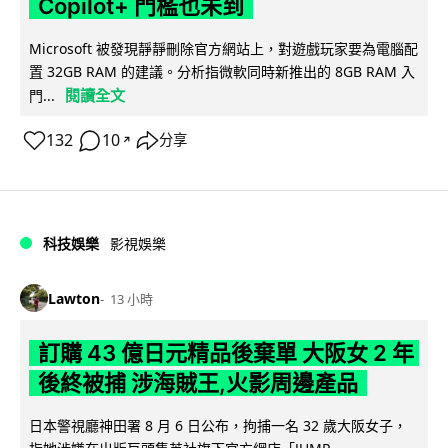
Copilot+ 門檻也未到
Microsoft 被發現靜靜刪除官方網站上，對遊戲玩家要為電腦配
置 32GB RAM 的建議。分析指微軟同時新推出的 8GB RAM 入
閱讀全文
門...
132
10
分享
↗
科技娛樂
影視娛樂
Lawton
13 小時
訂購 43 億日元精品後棄單 大阪女 2 年
後終被捕 涉海賊王,火影周邊產品
日本警視廳神田署 8 月 6 日公布，拘捕一名 32 歲大阪女子，