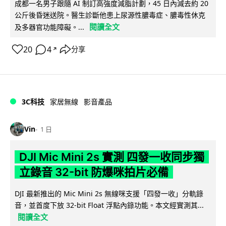
成都一名男子跟隨 AI 制訂高強度減脂計劃，45 日內減去約 20
公斤後昏迷送院。醫生診斷他患上尿源性膿毒症、膿毒性休克
閱讀全文
及多器官功能障礙。...
20
4
分享
↗
3C科技
家居無線
影音產品
Vin
1 日
DJI Mic Mini 2s 實測 四發一收同步獨
立錄音 32-bit 防爆咪拍片必備
DJI 最新推出的 Mic Mini 2s 無線咪支援「四發一收」分軌錄
音，並首度下放 32-bit Float 浮點內錄功能。本文經實測其...
閱讀全文