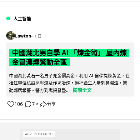
人工智能
Lawton
1 日
中國湖北男自學 AI 「煉金術」 屋內煉
金冒濃煙驚動全區
中國湖北黃石一名男子見金價高企，利用 AI 自學提煉黃金，在
租住單位私設高壓爐及作坊冶煉，過程產生大量刺鼻濃煙，驚
閱讀全文
動鄰居報警。警方到場揭發整...
106
7
分享
↗
ADVERTISEMENT