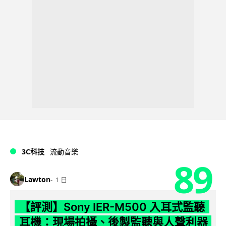
3C科技
流動音樂
89
Lawton
1 日
【評測】Sony IER-M500 入耳式監聽
耳機：現場拍攝、後製監聽與人聲利器