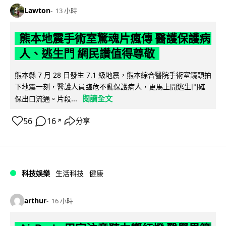
Lawton
13 小時
熊本地震手術室驚魂片瘋傳 醫護保護病
人、逃生門 網民讚值得尊敬
熊本縣 7 月 28 日發生 7.1 級地震，熊本綜合醫院手術室鏡頭拍
下地震一刻，醫護人員臨危不亂保護病人，更馬上開逃生門確
閱讀全文
保出口流通。片段...
56
16
分享
↗
科技娛樂
生活科技
健康
arthur
16 小時