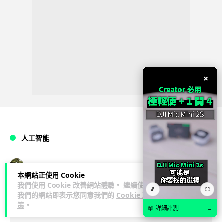
×
人工智能
Lawton
1 日
本網站正使用 Cookie
我們使用 Cookie 改善網站體驗。 繼續使用
🎵
華為科學家警告 NVIDIA 已近物理極限
⛶
我們的網站即表示您同意我們的
Cookie 政
策
。
華為「韜定律」可繞過摩爾定律瓶頸
📖 詳細評測
→