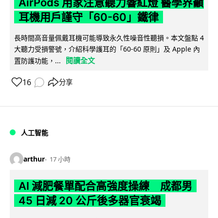
AirPods 用家注意聽力響紅燈 醫學界籲
耳機用戶謹守「60-60」鐵律
長時間高音量佩戴耳機可能導致永久性噪音性聽損。本文盤點 4
大聽力受損警號，介紹科學護耳的「60-60 原則」及 Apple 內
閱讀全文
置防護功能，...
16
分享
人工智能
arthur
17 小時
AI 減肥餐單配合高強度操練 成都男
45 日減 20 公斤後多器官衰竭