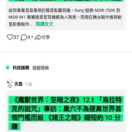
談到專業混音專用的聲音監聽耳機，Sony 經典 MDR-7506 到
MDR-M1 專業錄音室耳機都為人熟悉。而現在舞台製作者與創
閱讀全文
意影像製作...
37
4
分享
↗
科技娛樂
遊戲情報
天恩
1 日
《魔獸世界：至暗之夜》12.1 「烏拉特
克的詛咒」專訪：巢穴不為提高世界首
領門檻而設 《諸王之眠》縮短約 10 分
鐘