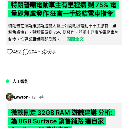
特朗普嘲電動車主有里程病 剩 75% 電
量即焦慮發作 狂言一手終結電車指令
特朗普在拉斯維加斯造勢大會上公開嘲諷電動車車主患有「里
程焦慮病」，聲稱電量剩 75% 便發作，並重申已廢除電動車強
閱讀全文
制令。惟專業車媒隨即反駁，...
452
204
分享
↗
人工智能
Lawton
12 小時
微軟刪走 32GB RAM 遊戲建議 分析:
為 8GB Surface 銷售鋪路 連自家