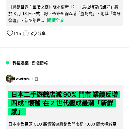
《魔獸世界：至暗之夜》版本更新 12.1「烏拉特克的詛咒」將
於 8 月 13 日正式上線，帶來全新區域「盤蛇島」、地城「毒牙
閱讀全文
祭壇」、新型態世...
115
分享
科技娛樂
遊戲情報
Lawton
1 日
日本二手遊戲店減 90% 門市 業績反增
四成 "懷舊"在 Z 世代變成最潮「新鮮
感」
日本零售巨頭 GEO 將懷舊遊戲銷售門市從 1,000 間大幅減至