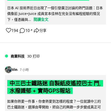
日本 AI 技術界近日出現了一個引發廣泛討論的熱門話題：日本
偶像前 Juice=Juice 成員宮本佳林在完全沒有編程經驗的情況
閱讀全文
下，僅憑藉與...
194
10
分享
↗
商業科技
3D 打印
Vin
7 小時
中三巴士鐵路迷 自製紙皮遙控巴士 門,
水撥識郁 + 實時GPS報站
如果你熱愛一件事，你會熱愛到怎樣的程度？一位就讀中三的
巴士鐵路迷，選擇由零開始，把自己的興趣一步步變成真正可