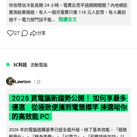
你信唔信冷氣長開 24 小時，電費反而平過開開關關？內地網民
實測結果兩極，有人一個月電費只需 118 元人民幣，有人飆到
閱讀全文
過千。電力部門話不能...
27
分享
3C科技
流動電腦
Lawton
1 日
2026 買電腦新趨勢公開！ 如何享最多
優惠 從極致便攜到電競標竿 揀選啱你
的高效能 PC
2026 年的電腦選購基準已經全面升級。除了基本效能，「極致
輕量化」、「機身美學」、「AI算力」、「前瞻技術加持」以