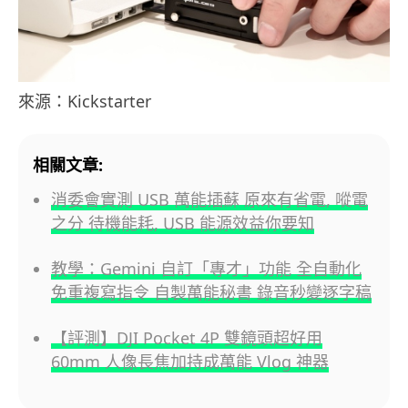
來源：Kickstarter
相關文章:
消委會實測 USB 萬能插蘇 原來有省電, 㗰電
之分 待機能耗, USB 能源效益你要知
教學：Gemini 自訂「專才」功能 全自動化
免重複寫指令 自製萬能秘書 錄音秒變逐字稿
【評測】DJI Pocket 4P 雙鏡頭超好用
60mm 人像長焦加持成萬能 Vlog 神器