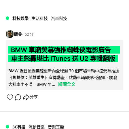
科技娛樂
生活科技
汽車科技
藍骨
52 分
BMW 車廂熒幕強推蜘蛛俠電影廣告
車主怒轟堪比 iTunes 送 U2 專輯翻版
BMW 近日透過無線更新向全球逾 70 個市場車輛中控熒幕推送
《蜘蛛俠：英雄重生》宣傳動畫，啟動車輛即彈出通知，觸發
閱讀全文
大批車主不滿。BMW 早...
分享
3C科技
流動音樂
音樂耳機