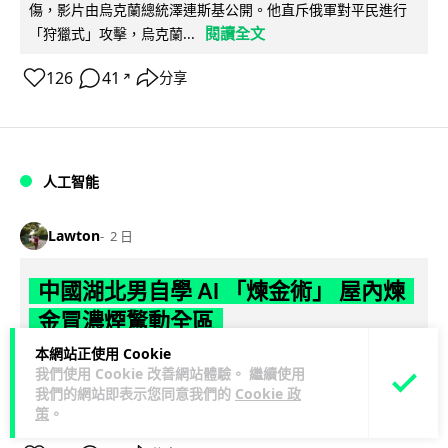
傷，影片由烏克蘭總統澤連斯基公開。他直斥俄軍對平民進行
閱讀全文
「狩獵式」攻擊，烏克蘭...
126
41
分享
↗
人工智能
Lawton
2 日
中國湖北男自學 AI 「煉金術」 屋內煉
金冒濃煙驚動全區
本網站正使用 Cookie
中國湖北黃石一名男子見金價高企，利用 AI 自學提煉黃金，在
我們使用 Cookie 改善網站體驗。 繼續使用
租住單位私設高壓爐及作坊冶煉，過程產生大量刺鼻濃煙，驚
我們的網站即表示您同意我們的
Cookie 政
閱讀全文
動鄰居報警。警方到場揭發整...
策
。