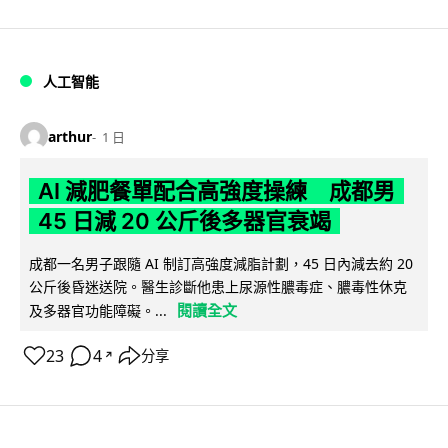
人工智能
arthur
1 日
AI 減肥餐單配合高強度操練 成都男
45 日減 20 公斤後多器官衰竭
成都一名男子跟隨 AI 制訂高強度減脂計劃，45 日內減去約 20
公斤後昏迷送院。醫生診斷他患上尿源性膿毒症、膿毒性休克
閱讀全文
及多器官功能障礙。...
23
4
分享
↗