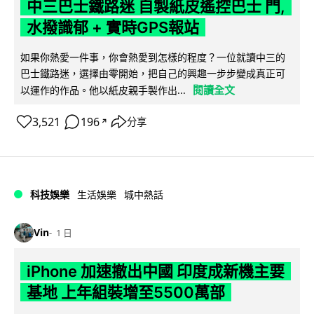
中三巴士鐵路迷 自製紙皮遙控巴士 門,
水撥識郁 + 實時GPS報站
如果你熱愛一件事，你會熱愛到怎樣的程度？一位就讀中三的
巴士鐵路迷，選擇由零開始，把自己的興趣一步步變成真正可
閱讀全文
以運作的作品。他以紙皮親手製作出...
3,521
196
分享
↗
科技娛樂
生活娛樂
城中熱話
Vin
1 日
iPhone 加速撤出中國 印度成新機主要
基地 上年組裝增至5500萬部