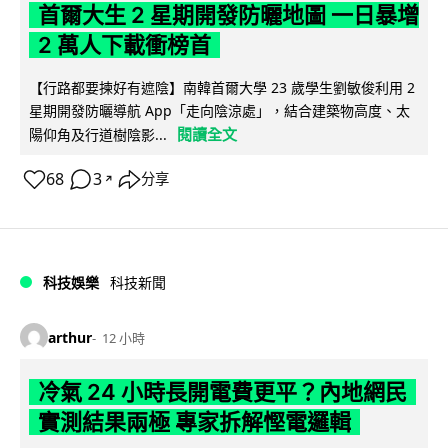
首爾大生 2 星期開發防曬地圖 一日暴增
2 萬人下載衝榜首
【行路都要揀好有遮陰】南韓首爾大學 23 歲學生劉敏俊利用 2
星期開發防曬導航 App「走向陰涼處」，結合建築物高度、太
閱讀全文
陽仰角及行道樹陰影...
68
3
分享
↗
科技娛樂
科技新聞
arthur
12 小時
冷氣 24 小時長開電費更平？內地網民
實測結果兩極 專家拆解慳電邏輯