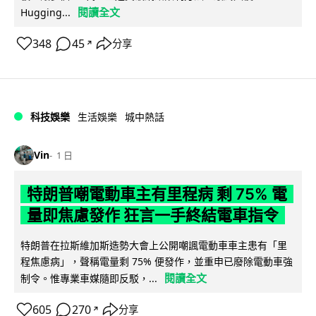
閱讀全文
Hugging...
348
45
分享
↗
科技娛樂
生活娛樂
城中熱話
Vin
1 日
特朗普嘲電動車主有里程病 剩 75% 電
量即焦慮發作 狂言一手終結電車指令
特朗普在拉斯維加斯造勢大會上公開嘲諷電動車車主患有「里
程焦慮病」，聲稱電量剩 75% 便發作，並重申已廢除電動車強
閱讀全文
制令。惟專業車媒隨即反駁，...
605
270
分享
↗