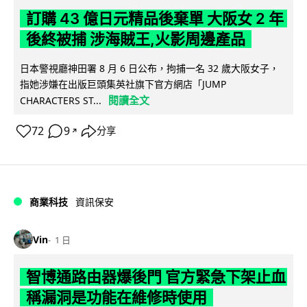
訂購 43 億日元精品後棄單 大阪女 2 年
後終被捕 涉海賊王,火影周邊產品
日本警視廳神田署 8 月 6 日公布，拘捕一名 32 歲大阪女子，
指她涉嫌在出版巨頭集英社旗下官方網店「JUMP
閱讀全文
CHARACTERS ST...
72
9
分享
↗
商業科技
資訊保安
Vin
1 日
智博通路由器爆後門 官方緊急下架止血
稱漏洞是功能在維修時使用