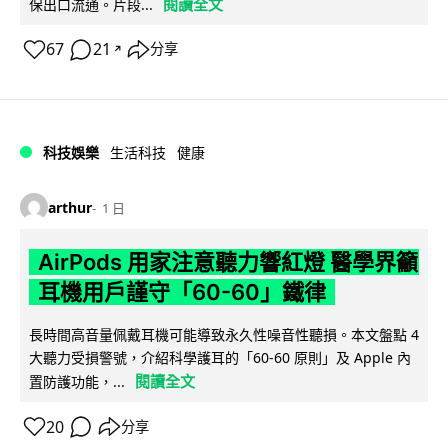
閱讀全文
保出口流通。片段...
67
21
分享
↗
科技娛樂
生活科技
健康
arthur
1 日
AirPods 用家注意聽力響紅燈 醫學界籲
耳機用戶謹守「60-60」鐵律
長時間高音量佩戴耳機可能導致永久性噪音性聽損。本文盤點 4
大聽力受損警號，介紹科學護耳的「60-60 原則」及 Apple 內
閱讀全文
置防護功能，...
20
分享