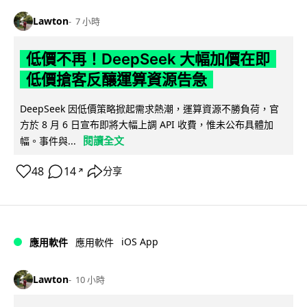
Lawton
7 小時
低價不再！DeepSeek 大幅加價在即
低價搶客反釀運算資源告急
DeepSeek 因低價策略掀起需求熱潮，運算資源不勝負荷，官
方於 8 月 6 日宣布即將大幅上調 API 收費，惟未公布具體加
閱讀全文
幅。事件與...
48
14
分享
↗
iOS App
應用軟件
應用軟件
Lawton
10 小時