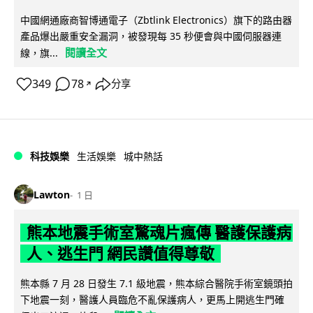
中國網通廠商智博通電子（Zbtlink Electronics）旗下的路由器
產品爆出嚴重安全漏洞，被發現每 35 秒便會與中國伺服器連
閱讀全文
線，旗...
349
78
分享
↗
科技娛樂
生活娛樂
城中熱話
Lawton
1 日
熊本地震手術室驚魂片瘋傳 醫護保護病
人、逃生門 網民讚值得尊敬
熊本縣 7 月 28 日發生 7.1 級地震，熊本綜合醫院手術室鏡頭拍
下地震一刻，醫護人員臨危不亂保護病人，更馬上開逃生門確