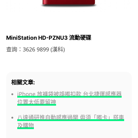
MiniStation HD-PZNU3 流動硬碟
查詢：3626 9899 (漢科)
相關文章:
iPhone 放褲袋被誤嘟扣款 台北捷運感應器
位置太低要留神
八達通研推自動感應過閘 毋須「嘟卡」搭車
及購物