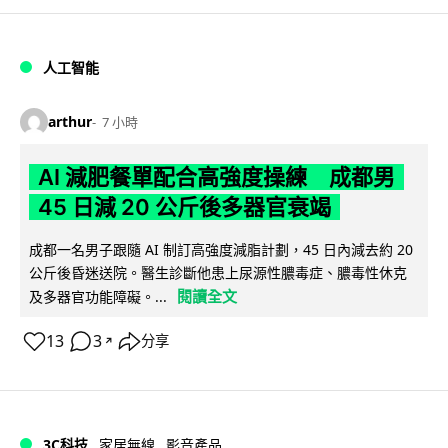
人工智能
arthur
7 小時
AI 減肥餐單配合高強度操練 成都男
45 日減 20 公斤後多器官衰竭
成都一名男子跟隨 AI 制訂高強度減脂計劃，45 日內減去約 20
公斤後昏迷送院。醫生診斷他患上尿源性膿毒症、膿毒性休克
閱讀全文
及多器官功能障礙。...
13
3
分享
↗
3C科技
家居無線
影音產品