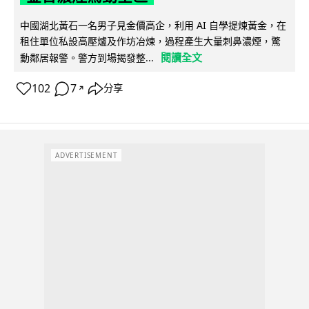
中國湖北黃石一名男子見金價高企，利用 AI 自學提煉黃金，在
租住單位私設高壓爐及作坊冶煉，過程產生大量刺鼻濃煙，驚
閱讀全文
動鄰居報警。警方到場揭發整...
102
7
分享
↗
ADVERTISEMENT