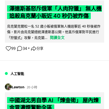
澤連斯基怒斥俄軍「人肉狩獵」 無人機
追殺烏克蘭小販近 40 秒仍被炸傷
烏克蘭克爾松一名 52 歲小販被俄軍無人機追擊近 40 秒後被炸
傷，影片由烏克蘭總統澤連斯基公開。他直斥俄軍對平民進行
閱讀全文
「狩獵式」攻擊，烏克蘭...
99
34
分享
↗
人工智能
Lawton
20 小時
中國湖北男自學 AI 「煉金術」 屋內煉
金冒濃煙驚動全區