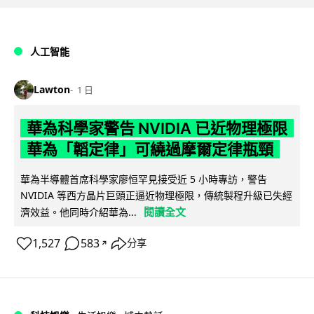
人工智能
Lawton
1 日
華為科學家警告 NVIDIA 已近物理極限
華為「韜定律」可繞過摩爾定律瓶頸
華為半導體首席科學家廖恒罕見接受近 5 小時專訪，警告
NVIDIA 等西方晶片巨頭正逼近物理極限，傳統製程升級已失經
閱讀全文
濟效益。他同時介紹華為...
1,527
583
分享
↗