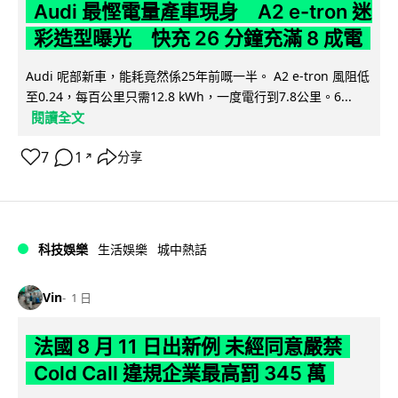
Audi 最慳電量產車現身 A2 e-tron 迷
彩造型曝光 快充 26 分鐘充滿 8 成電
Audi 呢部新車，能耗竟然係25年前嘅一半。 A2 e-tron 風阻低
至0.24，每百公里只需12.8 kWh，一度電行到7.8公里。6...
閱讀全文
7
1
分享
↗
科技娛樂
生活娛樂
城中熱話
Vin
1 日
法國 8 月 11 日出新例 未經同意嚴禁
Cold Call 違規企業最高罰 345 萬