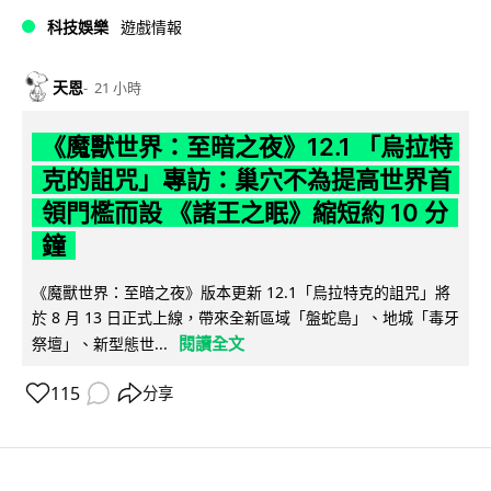
科技娛樂
遊戲情報
天恩
21 小時
《魔獸世界：至暗之夜》12.1 「烏拉特
克的詛咒」專訪：巢穴不為提高世界首
領門檻而設 《諸王之眠》縮短約 10 分
鐘
《魔獸世界：至暗之夜》版本更新 12.1「烏拉特克的詛咒」將
於 8 月 13 日正式上線，帶來全新區域「盤蛇島」、地城「毒牙
閱讀全文
祭壇」、新型態世...
115
分享