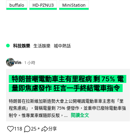
buffalo
HD-PZNU3
MiniStation
科技娛樂
生活娛樂
城中熱話
Vin
1 小時
特朗普嘲電動車主有里程病 剩 75% 電
量即焦慮發作 狂言一手終結電車指令
特朗普在拉斯維加斯造勢大會上公開嘲諷電動車車主患有「里
程焦慮病」，聲稱電量剩 75% 便發作，並重申已廢除電動車強
閱讀全文
制令。惟專業車媒隨即反駁，...
118
25
分享
↗