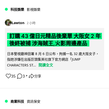
科技娛樂
影視娛樂
Lawton
2 小時
訂購 43 億日元精品後棄單 大阪女 2 年
後終被捕 涉海賊王,火影周邊產品
日本警視廳神田署 8 月 6 日公布，拘捕一名 32 歲大阪女子，
指她涉嫌在出版巨頭集英社旗下官方網店「JUMP
閱讀全文
CHARACTERS ST...
35
3
分享
↗
商業科技
資訊保安