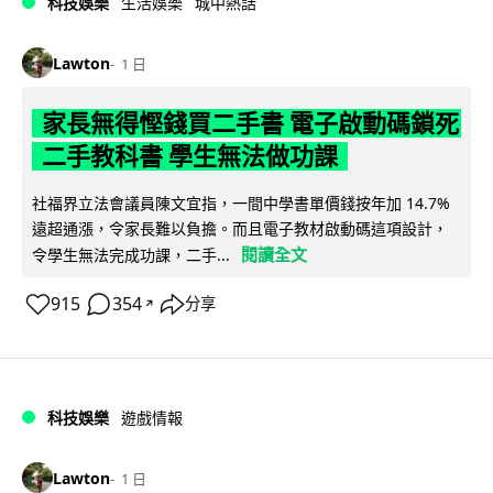
科技娛樂
生活娛樂
城中熱話
Lawton
1 日
家長無得慳錢買二手書 電子啟動碼鎖死
二手教科書 學生無法做功課
社福界立法會議員陳文宜指，一間中學書單價錢按年加 14.7%
遠超通漲，令家長難以負擔。而且電子教材啟動碼這項設計，
閱讀全文
令學生無法完成功課，二手...
915
354
分享
↗
科技娛樂
遊戲情報
Lawton
1 日