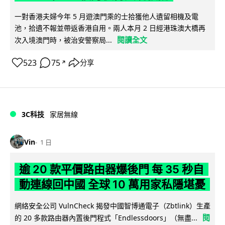
一對香港夫婦今年 5 月遊澳門乘的士拾獲他人遺留相機及電
池，拾遺不報並帶返香港自用。兩人本月 2 日經港珠澳大橋再
閱讀全文
次入境澳門時，被治安警察局...
523
75
分享
↗
3C科技
家居無線
Vin
1 日
逾 20 款平價路由器爆後門 每 35 秒自
動連線回中國 全球 10 萬用家私隱堪憂
網絡安全公司 VulnCheck 揭發中國智博通電子（Zbtlink）生產
閱
的 20 多款路由器內置後門程式「Endlessdoors」（無盡...