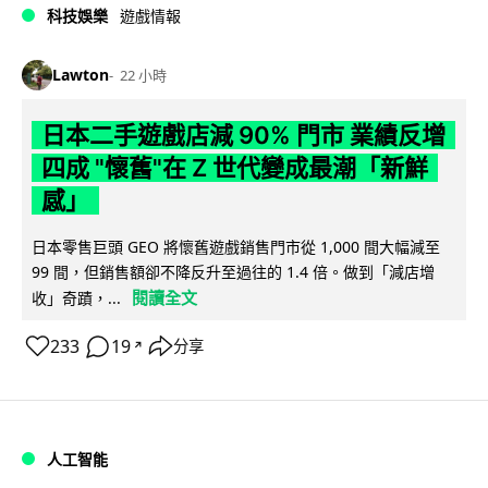
科技娛樂
遊戲情報
Lawton
22 小時
日本二手遊戲店減 90% 門市 業績反增
四成 "懷舊"在 Z 世代變成最潮「新鮮
感」
日本零售巨頭 GEO 將懷舊遊戲銷售門市從 1,000 間大幅減至
99 間，但銷售額卻不降反升至過往的 1.4 倍。做到「減店增
閱讀全文
收」奇蹟，...
233
19
分享
↗
人工智能