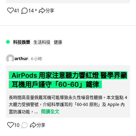
41
14
分享
↗
科技娛樂
生活科技
健康
arthur
6 小時
AirPods 用家注意聽力響紅燈 醫學界籲
耳機用戶謹守「60-60」鐵律
長時間高音量佩戴耳機可能導致永久性噪音性聽損。本文盤點 4
大聽力受損警號，介紹科學護耳的「60-60 原則」及 Apple 內
閱讀全文
置防護功能，...
10
分享