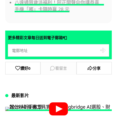
八達通賀歲派福利！阿正開聲向你講恭喜
手機「嘟」卡隨時贏 28 元
📮
更多精彩文章每日送到電子郵箱
讚好
0
看留言
分享
最新影片