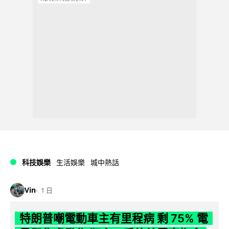
科技娛樂
生活娛樂
城中熱話
Vin
1 日
特朗普嘲電動車主有里程病 剩 75% 電