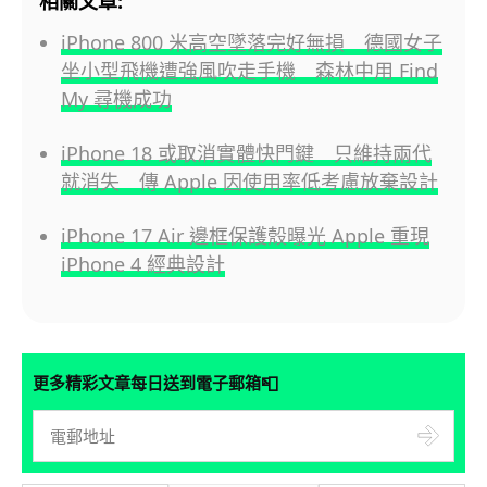
相關文章:
iPhone 800 米高空墜落完好無損 德國女子
坐小型飛機遭強風吹走手機 森林中用 Find
My 尋機成功
iPhone 18 或取消實體快門鍵 只維持兩代
就消失 傳 Apple 因使用率低考慮放棄設計
iPhone 17 Air 邊框保護殼曝光 Apple 重現
iPhone 4 經典設計
📮
更多精彩文章每日送到電子郵箱