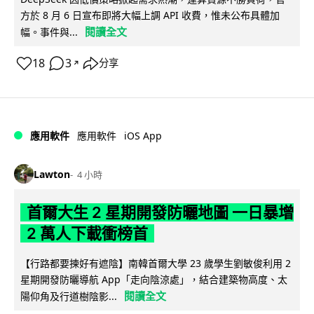
方於 8 月 6 日宣布即將大幅上調 API 收費，惟未公布具體加
閱讀全文
幅。事件與...
18
3
分享
↗
iOS App
應用軟件
應用軟件
Lawton
4 小時
首爾大生 2 星期開發防曬地圖 一日暴增
2 萬人下載衝榜首
【行路都要揀好有遮陰】南韓首爾大學 23 歲學生劉敏俊利用 2
星期開發防曬導航 App「走向陰涼處」，結合建築物高度、太
閱讀全文
陽仰角及行道樹陰影...