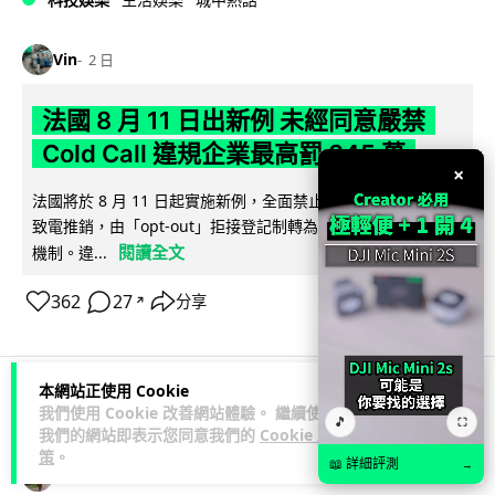
Vin
2 日
法國 8 月 11 日出新例 未經同意嚴禁
Cold Call 違規企業最高罰 345 萬
×
法國將於 8 月 11 日起實施新例，全面禁止企業未經消費者同意
致電推銷，由「opt-out」拒接登記制轉為「opt-in」先徵同意
閱讀全文
機制。違...
362
27
分享
↗
本網站正使用 Cookie
我們使用 Cookie 改善網站體驗。 繼續使用
人工智能
🎵
⛶
我們的網站即表示您同意我們的
Cookie 政
策
。
📖 詳細評測
→
Lawton
2 日