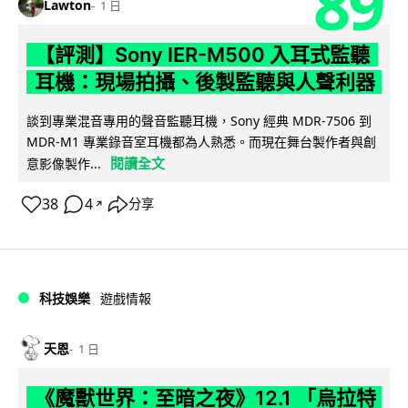
89
Lawton
1 日
【評測】Sony IER-M500 入耳式監聽
耳機：現場拍攝、後製監聽與人聲利器
談到專業混音專用的聲音監聽耳機，Sony 經典 MDR-7506 到
MDR-M1 專業錄音室耳機都為人熟悉。而現在舞台製作者與創
閱讀全文
意影像製作...
38
4
分享
↗
科技娛樂
遊戲情報
天恩
1 日
《魔獸世界：至暗之夜》12.1 「烏拉特