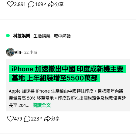
2,891
169
分享
↗
科技娛樂
生活娛樂
城中熱話
Vin
22 小時
iPhone 加速撤出中國 印度成新機主要
基地 上年組裝增至5500萬部
Apple 加速將 iPhone 生產線由中國轉往印度，目標兩年內將
產量最高 50% 移至當地。印度政府推出關稅豁免及稅務優惠延
閱讀全文
長至 204...
479
223
分享
↗