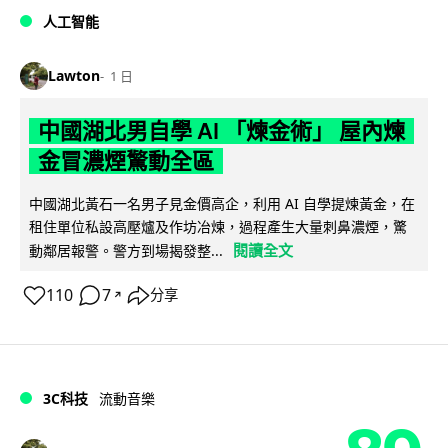
人工智能
Lawton
1 日
中國湖北男自學 AI 「煉金術」 屋內煉
金冒濃煙驚動全區
中國湖北黃石一名男子見金價高企，利用 AI 自學提煉黃金，在
租住單位私設高壓爐及作坊冶煉，過程產生大量刺鼻濃煙，驚
閱讀全文
動鄰居報警。警方到場揭發整...
110
7
分享
↗
3C科技
流動音樂