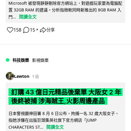
Microsoft 被發現靜靜刪除官方網站上，對遊戲玩家要為電腦配
置 32GB RAM 的建議。分析指微軟同時新推出的 8GB RAM 入
閱讀全文
門...
158
15
分享
↗
科技娛樂
影視娛樂
Lawton
1 日
訂購 43 億日元精品後棄單 大阪女 2 年
後終被捕 涉海賊王,火影周邊產品
日本警視廳神田署 8 月 6 日公布，拘捕一名 32 歲大阪女子，
指她涉嫌在出版巨頭集英社旗下官方網店「JUMP
閱讀全文
CHARACTERS ST...