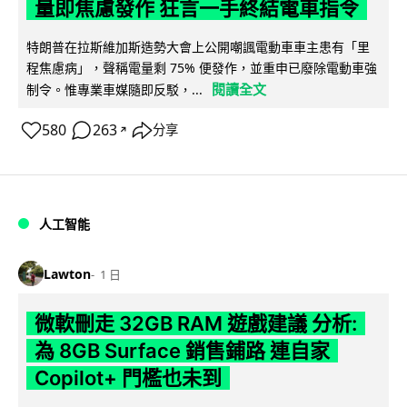
量即焦慮發作 狂言一手終結電車指令
特朗普在拉斯維加斯造勢大會上公開嘲諷電動車車主患有「里
程焦慮病」，聲稱電量剩 75% 便發作，並重申已廢除電動車強
閱讀全文
制令。惟專業車媒隨即反駁，...
580
263
分享
↗
人工智能
Lawton
1 日
微軟刪走 32GB RAM 遊戲建議 分析:
為 8GB Surface 銷售鋪路 連自家
Copilot+ 門檻也未到