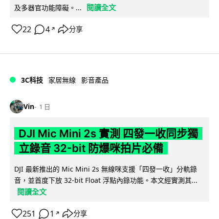
閱讀全文
及多器官功能障礙。...
22
4
分享
↗
3C科技
家居無線
影音產品
Vin
1 日
DJI Mic Mini 2s 實測 四發一收同步獨
立錄音 32-bit 防爆咪拍片必備
DJI 最新推出的 Mic Mini 2s 無線咪支援「四發一收」分軌錄
音，並首度下放 32-bit Float 浮點內錄功能。本文經實測其...
閱讀全文
251
1
分享
↗