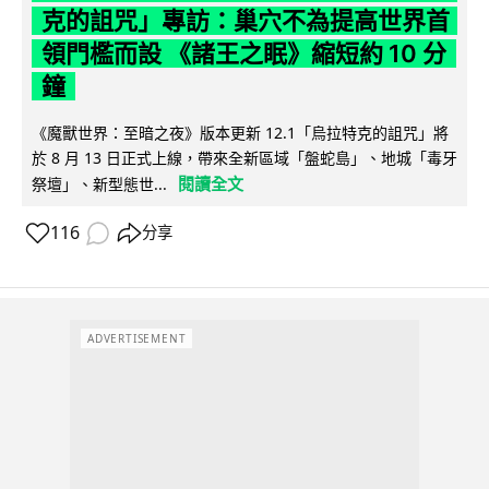
克的詛咒」專訪：巢穴不為提高世界首
領門檻而設 《諸王之眠》縮短約 10 分
鐘
《魔獸世界：至暗之夜》版本更新 12.1「烏拉特克的詛咒」將
於 8 月 13 日正式上線，帶來全新區域「盤蛇島」、地城「毒牙
閱讀全文
祭壇」、新型態世...
116
分享
ADVERTISEMENT