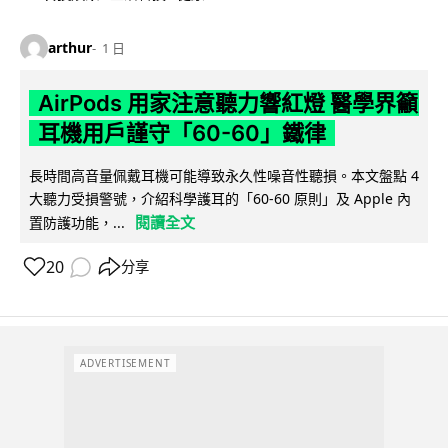
arthur
1 日
AirPods 用家注意聽力響紅燈 醫學界籲
耳機用戶謹守「60-60」鐵律
長時間高音量佩戴耳機可能導致永久性噪音性聽損。本文盤點 4
大聽力受損警號，介紹科學護耳的「60-60 原則」及 Apple 內
閱讀全文
置防護功能，...
20
分享
ADVERTISEMENT