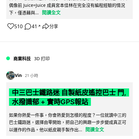
偶像前 Juice=Juice 成員宮本佳林在完全沒有編程經驗的情況
閱讀全文
下，僅憑藉與...
510
41
分享
↗
商業科技
3D 打印
Vin
21 小時
中三巴士鐵路迷 自製紙皮遙控巴士 門,
水撥識郁 + 實時GPS報站
如果你熱愛一件事，你會熱愛到怎樣的程度？一位就讀中三的
巴士鐵路迷，選擇由零開始，把自己的興趣一步步變成真正可
閱讀全文
以運作的作品。他以紙皮親手製作出...