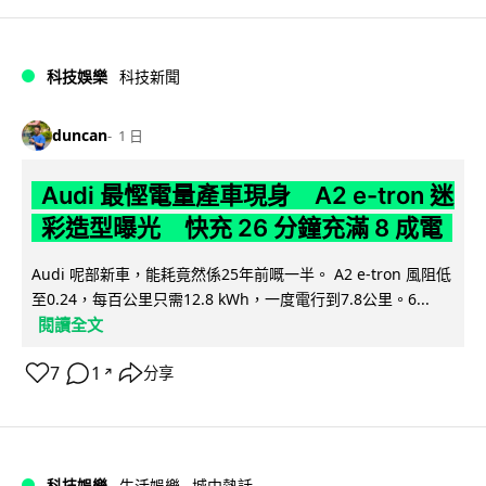
科技娛樂
科技新聞
duncan
1 日
Audi 最慳電量產車現身 A2 e-tron 迷
彩造型曝光 快充 26 分鐘充滿 8 成電
Audi 呢部新車，能耗竟然係25年前嘅一半。 A2 e-tron 風阻低
至0.24，每百公里只需12.8 kWh，一度電行到7.8公里。6...
閱讀全文
7
1
分享
↗
科技娛樂
生活娛樂
城中熱話