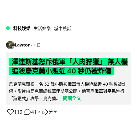
科技娛樂
生活娛樂
城中熱話
Lawton
1 日
澤連斯基怒斥俄軍「人肉狩獵」 無人機
追殺烏克蘭小販近 40 秒仍被炸傷
烏克蘭克爾松一名 52 歲小販被俄軍無人機追擊近 40 秒後被炸
傷，影片由烏克蘭總統澤連斯基公開。他直斥俄軍對平民進行
閱讀全文
「狩獵式」攻擊，烏克蘭...
119
41
分享
↗