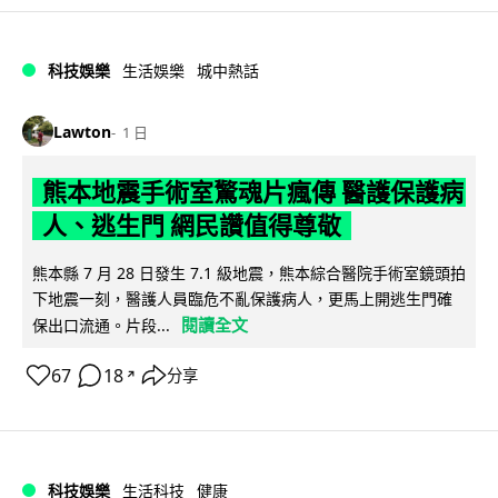
科技娛樂
生活娛樂
城中熱話
Lawton
1 日
熊本地震手術室驚魂片瘋傳 醫護保護病
人、逃生門 網民讚值得尊敬
熊本縣 7 月 28 日發生 7.1 級地震，熊本綜合醫院手術室鏡頭拍
下地震一刻，醫護人員臨危不亂保護病人，更馬上開逃生門確
閱讀全文
保出口流通。片段...
67
18
分享
↗
科技娛樂
生活科技
健康