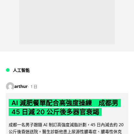
人工智能
arthur
1 日
AI 減肥餐單配合高強度操練 成都男
45 日減 20 公斤後多器官衰竭
成都一名男子跟隨 AI 制訂高強度減脂計劃，45 日內減去約 20
公斤後昏迷送院。醫生診斷他患上尿源性膿毒症、膿毒性休克