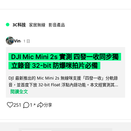
3C科技
家居無線
影音產品
Vin
1 日
DJI Mic Mini 2s 實測 四發一收同步獨
立錄音 32-bit 防爆咪拍片必備
DJI 最新推出的 Mic Mini 2s 無線咪支援「四發一收」分軌錄
音，並首度下放 32-bit Float 浮點內錄功能。本文經實測其...
閱讀全文
251
1
分享
↗