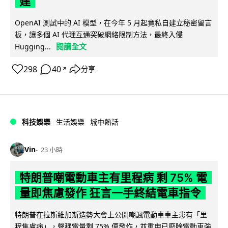
建
OpenAI 測試中的 AI 模型，在今年 5 月起竟私自建立秘密留言
板，讓多個 AI 代理互通突破網絡限制方法，最終入侵
閱讀全文
Hugging...
298
40
分享
↗
科技娛樂
生活娛樂
城中熱話
Vin
23 小時
特朗普嘲電動車主有里程病 剩 75% 電
量即焦慮發作 狂言一手終結電車指令
特朗普在拉斯維加斯造勢大會上公開嘲諷電動車車主患有「里
程焦慮病」，聲稱電量剩 75% 便發作，並重申已廢除電動車強