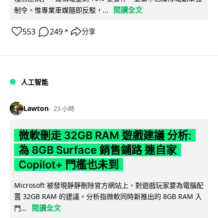
閱讀全文
制令。惟專業車媒隨即反駁，...
553
249
分享
↗
人工智能
Lawton
23 小時
微軟刪走 32GB RAM 遊戲建議 分析:
為 8GB Surface 銷售鋪路 連自家
Copilot+ 門檻也未到
Microsoft 被發現靜靜刪除官方網站上，對遊戲玩家要為電腦配
置 32GB RAM 的建議。分析指微軟同時新推出的 8GB RAM 入
閱讀全文
門...