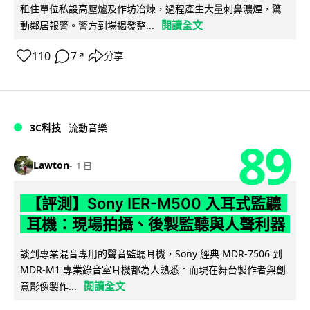
租住單位私設高壓爐及作坊冶煉，過程產生大量刺鼻濃煙，驚
閱讀全文
動鄰居報警。警方到場揭發整...
110
7
分享
↗
3C科技
流動音樂
89
Lawton
1 日
【評測】Sony IER-M500 入耳式監聽
耳機：現場拍攝、後製監聽與人聲利器
談到專業混音專用的聲音監聽耳機，Sony 經典 MDR-7506 到
MDR-M1 專業錄音室耳機都為人熟悉。而現在舞台製作者與創
閱讀全文
意影像製作...