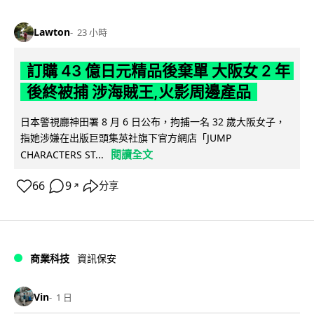
Lawton
23 小時
訂購 43 億日元精品後棄單 大阪女 2 年
後終被捕 涉海賊王,火影周邊產品
日本警視廳神田署 8 月 6 日公布，拘捕一名 32 歲大阪女子，
指她涉嫌在出版巨頭集英社旗下官方網店「JUMP
閱讀全文
CHARACTERS ST...
66
9
分享
↗
商業科技
資訊保安
Vin
1 日