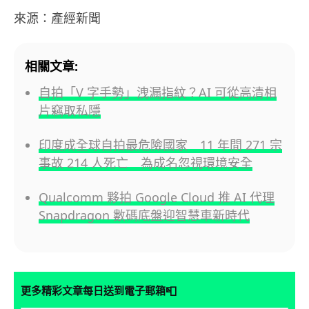
來源：產經新聞
相關文章:
自拍「V 字手勢」洩漏指紋？AI 可從高清相
片竊取私隱
印度成全球自拍最危險國家 11 年間 271 宗
事故 214 人死亡 為成名忽視環境安全
Qualcomm 夥拍 Google Cloud 推 AI 代理
Snapdragon 數碼底盤迎智慧車新時代
📮
更多精彩文章每日送到電子郵箱