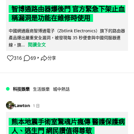
智博通路由器爆後門 官方緊急下架止血
稱漏洞是功能在維修時使用
中國網通廠商智博通電子（Zbtlink Electronics）旗下的路由器
產品爆出嚴重安全漏洞，被發現每 35 秒便會與中國伺服器連
閱讀全文
線，旗...
316
69
分享
↗
科技娛樂
生活娛樂
城中熱話
Lawton
1 日
熊本地震手術室驚魂片瘋傳 醫護保護病
人、逃生門 網民讚值得尊敬