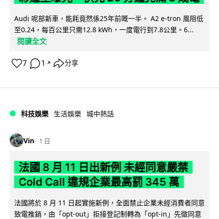
Audi 呢部新車，能耗竟然係25年前嘅一半。 A2 e-tron 風阻低
至0.24，每百公里只需12.8 kWh，一度電行到7.8公里。6...
閱讀全文
7
1
分享
↗
科技娛樂
生活娛樂
城中熱話
Vin
1 日
法國 8 月 11 日出新例 未經同意嚴禁
Cold Call 違規企業最高罰 345 萬
法國將於 8 月 11 日起實施新例，全面禁止企業未經消費者同意
致電推銷，由「opt-out」拒接登記制轉為「opt-in」先徵同意