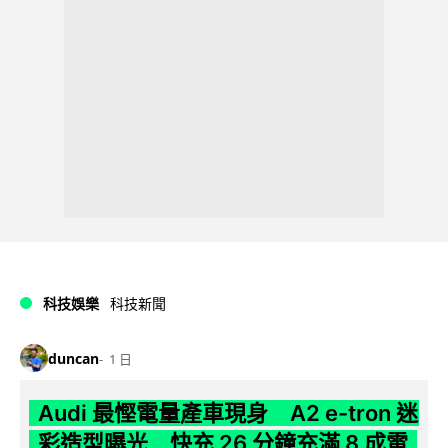
科技娛樂
科技新聞
duncan
1 日
Audi 最慳電量產車現身 A2 e-tron 迷
彩造型曝光 快充 26 分鐘充滿 8 成電