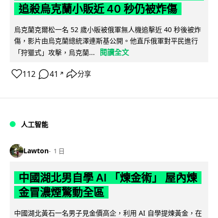
追殺烏克蘭小販近 40 秒仍被炸傷
烏克蘭克爾松一名 52 歲小販被俄軍無人機追擊近 40 秒後被炸
傷，影片由烏克蘭總統澤連斯基公開。他直斥俄軍對平民進行
閱讀全文
「狩獵式」攻擊，烏克蘭...
112
41
分享
↗
人工智能
Lawton
1 日
中國湖北男自學 AI 「煉金術」 屋內煉
金冒濃煙驚動全區
中國湖北黃石一名男子見金價高企，利用 AI 自學提煉黃金，在