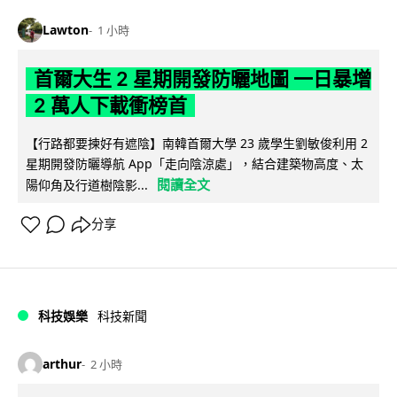
Lawton
1 小時
首爾大生 2 星期開發防曬地圖 一日暴增
2 萬人下載衝榜首
【行路都要揀好有遮陰】南韓首爾大學 23 歲學生劉敏俊利用 2
星期開發防曬導航 App「走向陰涼處」，結合建築物高度、太
閱讀全文
陽仰角及行道樹陰影...
分享
科技娛樂
科技新聞
arthur
2 小時