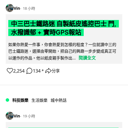
Vin
18 小時
中三巴士鐵路迷 自製紙皮遙控巴士 門,
水撥識郁 + 實時GPS報站
如果你熱愛一件事，你會熱愛到怎樣的程度？一位就讀中三的
巴士鐵路迷，選擇由零開始，把自己的興趣一步步變成真正可
閱讀全文
以運作的作品。他以紙皮親手製作出...
2,254
134
分享
↗
科技娛樂
生活娛樂
城中熱話
Vin
19 小時