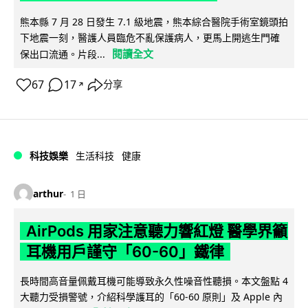
熊本縣 7 月 28 日發生 7.1 級地震，熊本綜合醫院手術室鏡頭拍
下地震一刻，醫護人員臨危不亂保護病人，更馬上開逃生門確
閱讀全文
保出口流通。片段...
67
17
分享
↗
科技娛樂
生活科技
健康
arthur
1 日
AirPods 用家注意聽力響紅燈 醫學界籲
耳機用戶謹守「60-60」鐵律
長時間高音量佩戴耳機可能導致永久性噪音性聽損。本文盤點 4
大聽力受損警號，介紹科學護耳的「60-60 原則」及 Apple 內