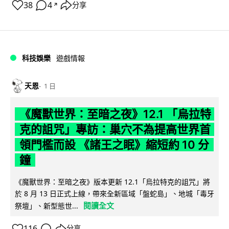
38
4
分享
↗
科技娛樂
遊戲情報
天恩
1 日
《魔獸世界：至暗之夜》12.1 「烏拉特
克的詛咒」專訪：巢穴不為提高世界首
領門檻而設 《諸王之眠》縮短約 10 分
鐘
《魔獸世界：至暗之夜》版本更新 12.1「烏拉特克的詛咒」將
於 8 月 13 日正式上線，帶來全新區域「盤蛇島」、地城「毒牙
閱讀全文
祭壇」、新型態世...
116
分享