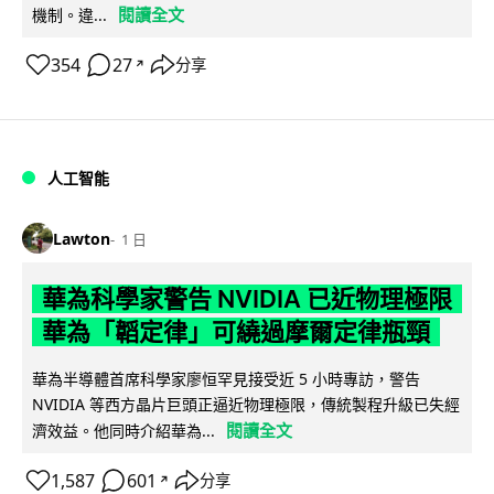
閱讀全文
機制。違...
354
27
分享
↗
人工智能
Lawton
1 日
華為科學家警告 NVIDIA 已近物理極限
華為「韜定律」可繞過摩爾定律瓶頸
華為半導體首席科學家廖恒罕見接受近 5 小時專訪，警告
NVIDIA 等西方晶片巨頭正逼近物理極限，傳統製程升級已失經
閱讀全文
濟效益。他同時介紹華為...
1,587
601
分享
↗