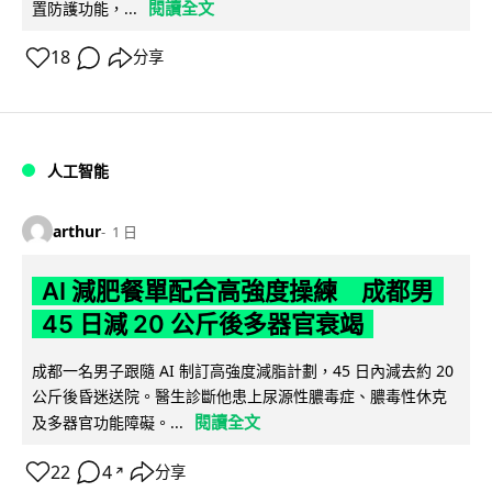
閱讀全文
置防護功能，...
18
分享
人工智能
arthur
1 日
AI 減肥餐單配合高強度操練 成都男
45 日減 20 公斤後多器官衰竭
成都一名男子跟隨 AI 制訂高強度減脂計劃，45 日內減去約 20
公斤後昏迷送院。醫生診斷他患上尿源性膿毒症、膿毒性休克
閱讀全文
及多器官功能障礙。...
22
4
分享
↗