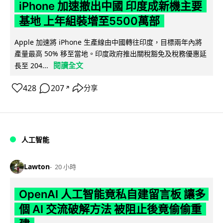
iPhone 加速撤出中國 印度成新機主要
基地 上年組裝增至5500萬部
Apple 加速將 iPhone 生產線由中國轉往印度，目標兩年內將
產量最高 50% 移至當地。印度政府推出關稅豁免及稅務優惠延
閱讀全文
長至 204...
428
207
分享
↗
人工智能
Lawton
20 小時
OpenAI 人工智能竟私自建留言板 讓多
個 AI 交流破解方法 被阻止後竟偷偷重