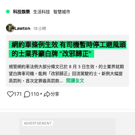
科技娛樂
生活科技
智慧城市
Lawton
18 小時
網約車條例生效 有司機暫時停工避風頭
的士業界籲白牌 "改邪歸正"
規管網約車法例大部分條文已於 8 月 3 日生效，的士業界就期
望白牌車司機，能夠「改邪歸正」回流駕駛的士。新例大幅提
閱讀全文
高罰則，首次定罪最高罰款...
171
110
分享
↗
ADVERTISEMENT