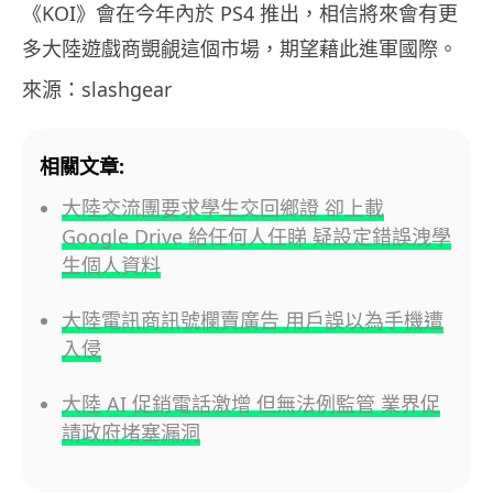
《KOI》會在今年內於 PS4 推出，相信將來會有更
多大陸遊戲商覬覦這個市場，期望藉此進軍國際。
來源：slashgear
相關文章:
大陸交流團要求學生交回鄉證 卻上載
Google Drive 給任何人任睇 疑設定錯誤洩學
生個人資料
大陸電訊商訊號欄賣廣告 用戶誤以為手機遭
入侵
大陸 AI 促銷電話激增 但無法例監管 業界促
請政府堵塞漏洞