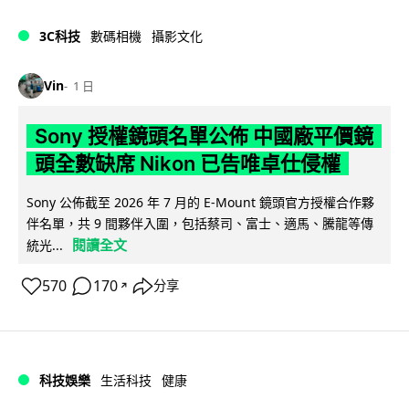
3C科技
數碼相機
攝影文化
Vin
1 日
Sony 授權鏡頭名單公佈 中國廠平價鏡
頭全數缺席 Nikon 已告唯卓仕侵權
Sony 公佈截至 2026 年 7 月的 E-Mount 鏡頭官方授權合作夥
伴名單，共 9 間夥伴入圍，包括蔡司、富士、適馬、騰龍等傳
閱讀全文
統光...
570
170
分享
↗
科技娛樂
生活科技
健康