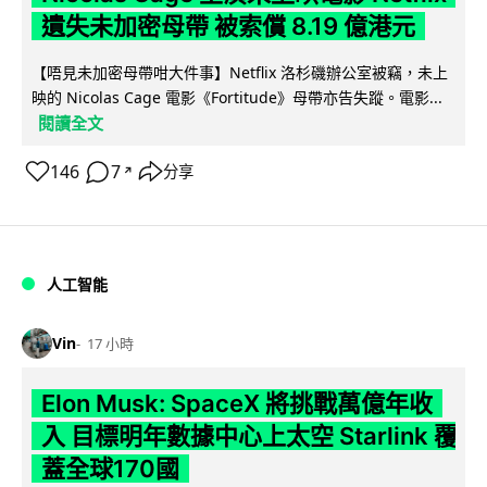
遺失未加密母帶 被索償 8.19 億港元
【唔見未加密母帶咁大件事】Netflix 洛杉磯辦公室被竊，未上
映的 Nicolas Cage 電影《Fortitude》母帶亦告失蹤。電影...
閱讀全文
146
7
分享
↗
人工智能
Vin
17 小時
Elon Musk: SpaceX 將挑戰萬億年收
入 目標明年數據中心上太空 Starlink 覆
蓋全球170國