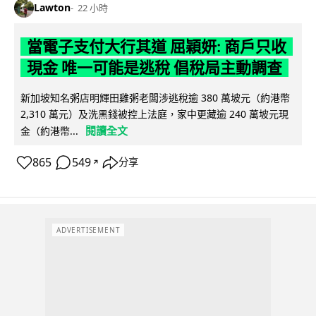
Lawton
22 小時
當電子支付大行其道 屈穎妍: 商戶只收
現金 唯一可能是逃稅 倡稅局主動調查
新加坡知名粥店明輝田雞粥老闆涉逃稅逾 380 萬坡元（約港幣
2,310 萬元）及洗黑錢被控上法庭，家中更藏逾 240 萬坡元現
閱讀全文
金（約港幣...
865
549
分享
↗
ADVERTISEMENT