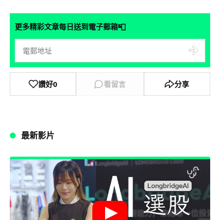
📮
更多精彩文章每日送到電子郵箱
讚好
0
看留言
分享
最新影片