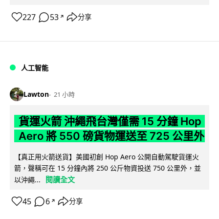
227
53
分享
↗
人工智能
Lawton
21 小時
貨運火箭 沖繩飛台灣僅需 15 分鐘 Hop
Aero 將 550 磅貨物運送至 725 公里外
【真正用火箭送貨】美國初創 Hop Aero 公開自動駕駛貨運火
箭，聲稱可在 15 分鐘內將 250 公斤物資投送 750 公里外，並
閱讀全文
以沖繩...
45
6
分享
↗