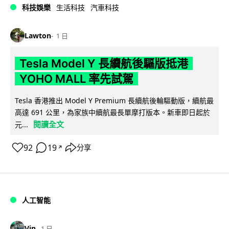
科技娛樂
生活科技
汽車科技
Lawton
1 日
Tesla Model Y 長續航後驅版抵港
YOHO MALL 率先試駕
Tesla 香港推出 Model Y Premium 長續航後輪驅動版，續航最
高達 691 公里，為家族中續航最長單摩打版本。新車即日起於
閱讀全文
元...
92
19
分享
↗
人工智能
Vin
1 日