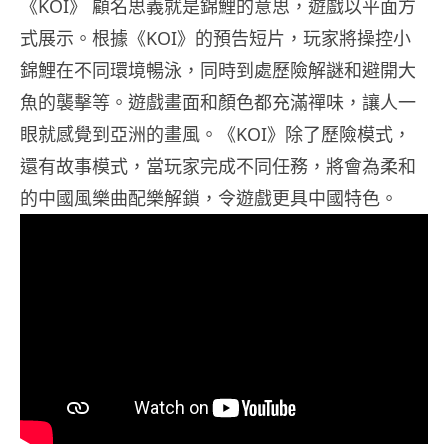
《KOI》 顧名思義就是錦鯉的意思，遊戲以平面方
式展示。根據《KOI》的預告短片，玩家將操控小
錦鯉在不同環境暢泳，同時到處歷險解謎和避開大
魚的襲擊等。遊戲畫面和顏色都充滿禪味，讓人一
眼就感覺到亞洲的畫風。《KOI》除了歷險模式，
還有故事模式，當玩家完成不同任務，將會為柔和
的中國風樂曲配樂解鎖，令遊戲更具中國特色。