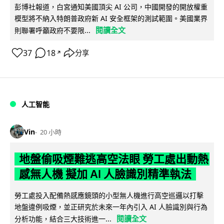
彭博社報道，白宮通知美國頂尖 AI 公司，中國開發的開放權重
模型將不納入特朗普政府新 AI 安全框架的測試範圍。美國業界
閱讀全文
則聯署呼籲政府不要限...
37
18
分享
↗
人工智能
Vin
20 小時
地盤偷吸煙難逃高空法眼 勞工處出動熱
感無人機 擬加 AI 人臉識別精準執法
勞工處投入配備熱感應鏡頭的小型無人機進行高空巡邏以打擊
地盤違例吸煙，並正研究於未來一年內引入 AI 人臉識別與行為
閱讀全文
分析功能，結合三大技術進一...