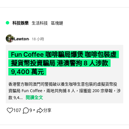
科技娛樂
生活科技
區塊鏈
Lawton
18 小時
Fun Coffee 咖啡騙局爆煲 咖啡包裝虛
擬貨幣投資騙局 港澳警拘 8 人涉款
9,400 萬元
香港警方聯同澳門司警搗破以養生咖啡生意包裝的虛擬貨幣投
資騙局 Fun Coffee，兩地共拘捕 8 人，接獲逾 200 宗舉報，涉
閱讀全文
款 9,4...
107
9
分享
↗