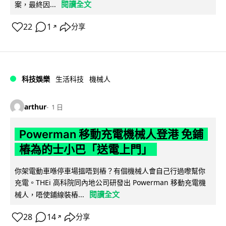
閱讀全文
案，最終因...
22
1
分享
↗
科技娛樂
生活科技
機械人
arthur
1 日
Powerman 移動充電機械人登港 免鋪
樁為的士小巴「送電上門」
你架電動車喺停車場搵唔到樁？有個機械人會自己行過嚟幫你
充電。THEi 高科院同內地公司研發出 Powerman 移動充電機
閱讀全文
械人，唔使鋪線裝樁...
28
14
分享
↗