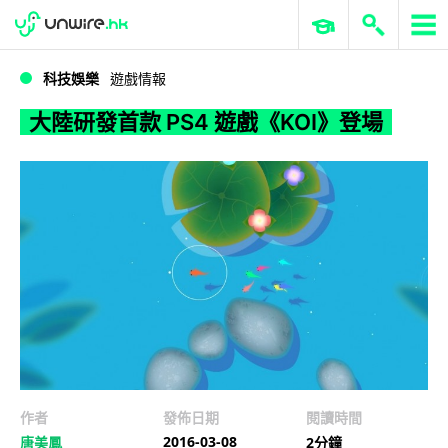
WWDC 2026
GenAI 與雲端科技專區
ERP 與商業 AI
大陸研發首款 PS4 遊戲《KOI》登場
科技娛樂
遊戲情報
大陸研發首款 PS4 遊戲《KOI》登場
作者
發佈日期
閱讀時間
2016-03-08
唐美鳳
2分鐘