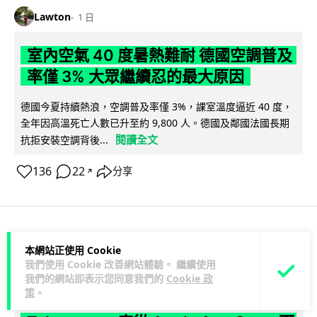
Lawton
1 日
室內空氣 40 度暑熱難耐 德國空調普及
率僅 3% 大眾繼續忍的最大原因
德國今夏持續熱浪，空調普及率僅 3%，課室溫度逼近 40 度，
全年因高溫死亡人數已升至約 9,800 人。德國及鄰國法國長期
閱讀全文
抗拒安裝空調背後...
136
22
分享
↗
科技娛樂
生活科技
社交網絡
本網站正使用 Cookie
我們使用 Cookie 改善網站體驗。 繼續使用
我們的網站即表示您同意我們的
Cookie 政
Lawton
1 日
策
。