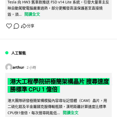
Tesla 向 HW3 舊車款推送 FSD v14 Lite 系統，引發大量車主反
映自動駕駛電腦嚴重過熱，部分更觸發高溫保護甚至直接燒
閱讀全文
毀，須...
分享
人工智能
arthur
2 小時
港大工程學院研極簡架構晶片 搜尋速度
勝標準 CPU 1 億倍
港大團隊研發極簡架構模擬內容尋址記憶體（CAM）晶片，用
二硫化鉬及半金屬銻克服傳輸瓶頸，漢明距離計算速度比標準
閱讀全文
CPU快1億倍，每次搜尋耗能低...