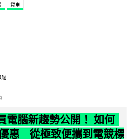
國
貨車
電腦
時
6 買電腦新趨勢公開！ 如何
優惠 從極致便攜到電競標