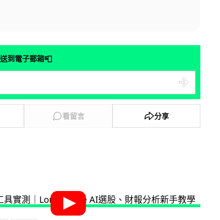
📮
送到電子郵箱
看留言
分享