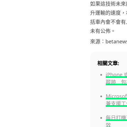
如果這技術未來
升運輸的速度，
括車內會不會有
未有公佈。
來源：betanew
相關文章:
iPhon
蹤跡 包
Micros
兼支援工
每日打機
效