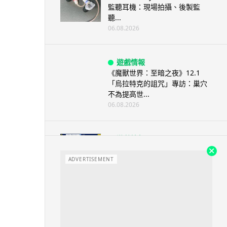
監聽耳機：現場拍攝、後製監
聽...
06.08.2026
遊戲情報
《魔獸世界：至暗之夜》12.1
「烏拉特克的詛咒」專訪：巢穴
不為提高世...
06.08.2026
遊戲情報
日本二手遊戲店減 90% 門市 業
績反增四成 “懷...
ADVERTISEMENT
06.08.2026
人工智能
Meta AI 模型測試期間入侵他家
公司 三大 AI 巨頭接連曝安全