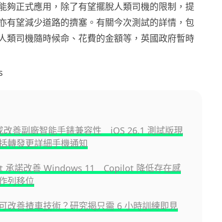
能夠正式應用，除了有望擺脫人類司機的限制，提
亦有望減少道路的擠塞。有關今次測試的詳情，包
人類司機隨時候命、花費的金額等，英國政府暫時
s
e 或改善副廠智能手錶兼容性 iOS 26.1 測試版現
括轉發更詳細手機通知
oft 承諾改善 Windows 11 Copilot 降低存在感
作列移位
可改善揸車技術？研究揭只需 6 小時訓練即見