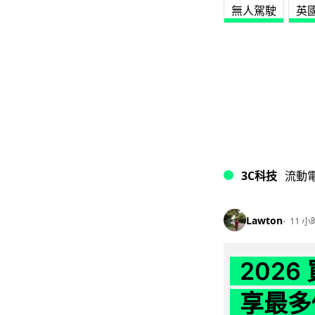
無人駕駛
英
3C科技
流動
Lawton
11 小
202
享最多