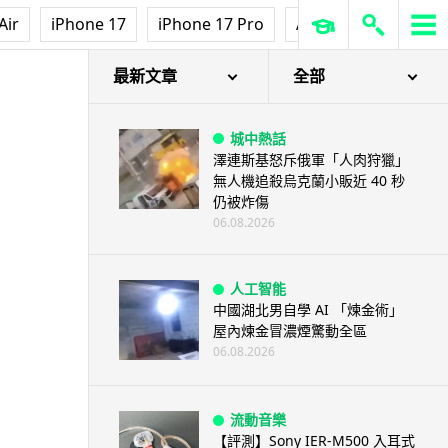
Air
iPhone 17
iPhone 17 Pro
AirPods Pro 3
Ap
最新文章
全部
城中熱話
澤連斯基怒斥俄軍「人肉狩獵」
無人機追殺烏克蘭小販近 40 秒
仍被炸傷
06.08.2026
人工智能
中國湖北男自學 AI 「煉金術」
屋內煉金冒濃煙驚動全區
06.08.2026
流動音樂
【評測】Sony IER-M500 入耳式