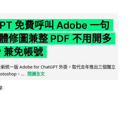
GPT 免費呼叫 Adobe 一句
體修圖兼整 PDF 不用開多
P 兼免帳號
全新統一版 Adobe for ChatGPT 外掛，取代去年推出三個獨立
otoshop、...
閱讀全文
享