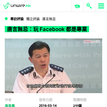
WWDC 2026
GenAI 與雲端科技專區
ERP 與商業 AI
唐言無忌：玩 Facebook 都是專業
專訪評論
獨立評論
唐言無忌
唐言無忌：玩 Facebook 都是專業
作者
發佈日期
閱讀時間
2016-03-14
唐美鳳
2分鐘