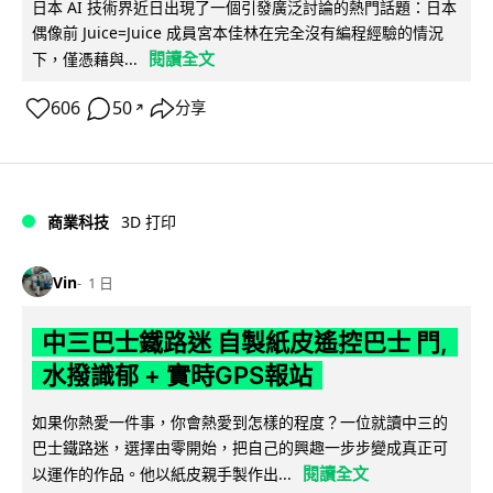
日本 AI 技術界近日出現了一個引發廣泛討論的熱門話題：日本
偶像前 Juice=Juice 成員宮本佳林在完全沒有編程經驗的情況
閱讀全文
下，僅憑藉與...
606
50
分享
↗
商業科技
3D 打印
Vin
1 日
中三巴士鐵路迷 自製紙皮遙控巴士 門,
水撥識郁 + 實時GPS報站
如果你熱愛一件事，你會熱愛到怎樣的程度？一位就讀中三的
巴士鐵路迷，選擇由零開始，把自己的興趣一步步變成真正可
閱讀全文
以運作的作品。他以紙皮親手製作出...