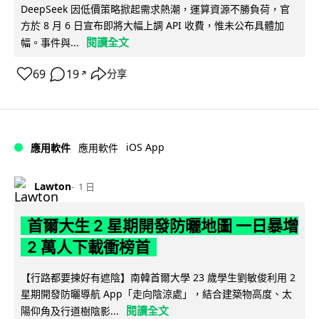
DeepSeek 因低價策略掀起需求熱潮，運算資源不勝負荷，官
方於 8 月 6 日宣布即將大幅上調 API 收費，惟未公布具體加
閱讀全文
幅。事件與...
69
19
分享
↗
iOS App
應用軟件
應用軟件
Lawton
1 日
首爾大生 2 星期開發防曬地圖 一日暴增
2 萬人下載衝榜首
【行路都要揀好有遮陰】南韓首爾大學 23 歲學生劉敏俊利用 2
星期開發防曬導航 App「走向陰涼處」，結合建築物高度、太
閱讀全文
陽仰角及行道樹陰影...