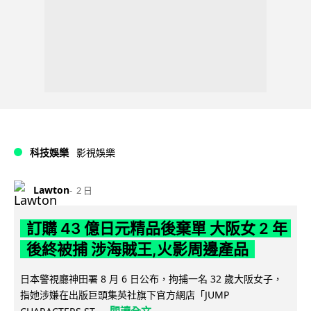
科技娛樂
影視娛樂
Lawton
2 日
訂購 43 億日元精品後棄單 大阪女 2 年
後終被捕 涉海賊王,火影周邊產品
日本警視廳神田署 8 月 6 日公布，拘捕一名 32 歲大阪女子，
指她涉嫌在出版巨頭集英社旗下官方網店「JUMP
閱讀全文