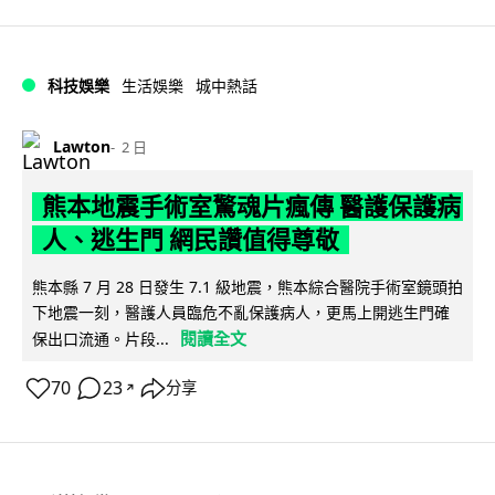
科技娛樂
生活娛樂
城中熱話
Lawton
2 日
熊本地震手術室驚魂片瘋傳 醫護保護病
人、逃生門 網民讚值得尊敬
熊本縣 7 月 28 日發生 7.1 級地震，熊本綜合醫院手術室鏡頭拍
下地震一刻，醫護人員臨危不亂保護病人，更馬上開逃生門確
閱讀全文
保出口流通。片段...
70
23
分享
↗