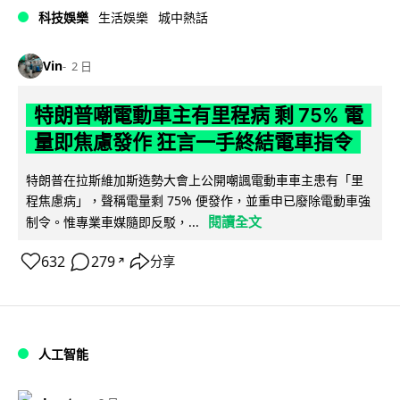
科技娛樂
生活娛樂
城中熱話
Vin
2 日
特朗普嘲電動車主有里程病 剩 75% 電
量即焦慮發作 狂言一手終結電車指令
特朗普在拉斯維加斯造勢大會上公開嘲諷電動車車主患有「里
程焦慮病」，聲稱電量剩 75% 便發作，並重申已廢除電動車強
閱讀全文
制令。惟專業車媒隨即反駁，...
632
279
分享
↗
人工智能