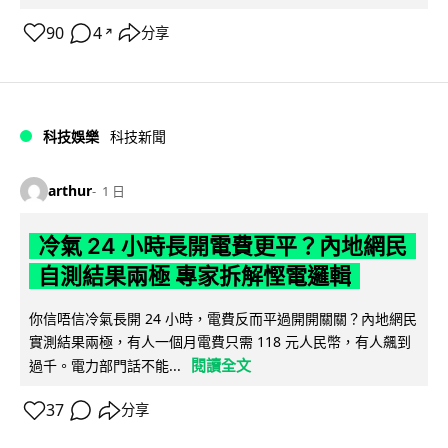
90
4
分享
↗
科技娛樂
科技新聞
arthur
1 日
冷氣 24 小時長開電費更平？內地網民
自測結果兩極 專家拆解慳電邏輯
你信唔信冷氣長開 24 小時，電費反而平過開開關關？內地網民
實測結果兩極，有人一個月電費只需 118 元人民幣，有人飆到
閱讀全文
過千。電力部門話不能...
37
分享