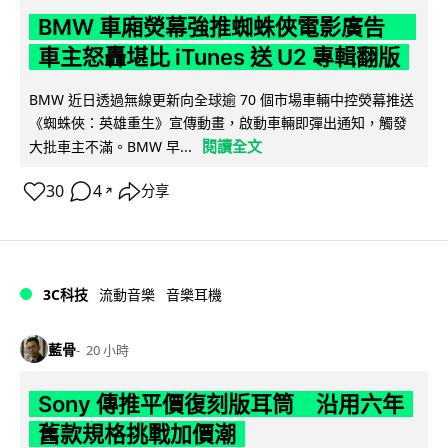
BMW 車廂熒幕強推蜘蛛俠電影廣告
車主怒轟堪比 iTunes 送 U2 專輯翻版
BMW 近日透過無線更新向全球逾 70 個市場車輛中控熒幕推送
《蜘蛛俠：英雄重生》宣傳動畫，啟動車輛即彈出通知，觸發
閱讀全文
大批車主不滿。BMW 早...
30
4
分享
↗
3C科技
流動音樂
音樂耳機
藍骨
20 小時
Sony 傳推平價復刻版耳筒 沿用六年
舊款規格挑戰加價潮