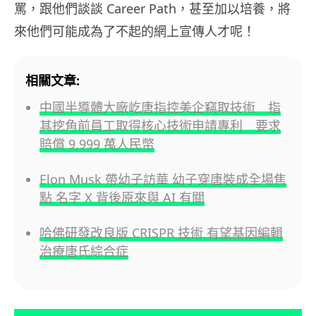
罵，跟他們談談 Career Path，甚至加以培養，將
來他們可能成為了不起的網上宣傳人才呢！
相關文章:
中國半導體大廠屹唐指控美企竊取技術 指
其挖角前員工取得核心技術申請專利 要求
賠償 9,999 萬人民幣
Elon Musk 帶幼子訪華 幼子穿唐裝成全場焦
點 名字 X 背後原來與 AI 有關
哈佛研發改良版 CRISPR 技術 有望基因編輯
治療唐氏綜合症