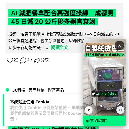
AI 減肥餐單配合高強度操練 成都男
45 日減 20 公斤後多器官衰竭
成都一名男子跟隨 AI 制訂高強度減脂計劃，45 日內減去約 20
公斤後昏迷送院。醫生診斷他患上尿源性膿毒症、膿毒性休克
×
閱讀全文
及多器官功能障礙。...
23
4
分享
↗
3C科技
家居無線
影音產品
本網站正使用 Cookie
Vin
2 日
我們使用 Cookie 改善網站體驗。 繼續使用
🎵
⛶
我們的網站即表示您同意我們的
Cookie 政
策
。
DJI Mic Mini 2s 實測 四發一收同步獨
📖 文字版訪問
→