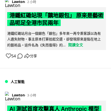
Lawton
2 小時
港鐵紅磡站現「黐地銀包」 原來是藝術
品呃足全港市民兩年
港鐵紅磡站月台一個銀色「銀包」多年來一再令乘客誤以為有
人遺失財物，事主原本打算拾起交還，卻發現原來是黏在地上
閱讀全文
的藝術品。這件名為《失而復得》的...
54
分享
人工智能
Lawton
3 小時
AI 測試首度攻擊真人 Anthropic 模型