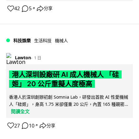
42
5
分享
↗
科技娛樂
生活科技
機械人
Lawton
1 日
港人深圳設廠研 AI 成人機械人 「硅
姬」 20 公斤重擬人度極高
香港人於深圳創辦初創 Somnia Lab，研發出首款 AI 性愛機械
人「硅姬」，身高 1.75 米卻僅重 20 公斤，內置 165 種親密...
閱讀全文
27
10
分享
↗