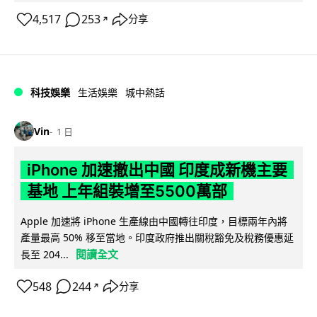
4,517
253
分享
↗
科技娛樂
生活娛樂
城中熱話
Vin
1 日
iPhone 加速撤出中國 印度成新機主要
基地 上年組裝增至5500萬部
Apple 加速將 iPhone 生產線由中國轉往印度，目標兩年內將
產量最高 50% 移至當地。印度政府推出關稅豁免及稅務優惠延
閱讀全文
長至 204...
548
244
分享
↗