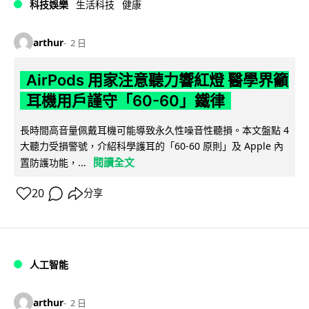
科技娛樂
生活科技
健康
arthur
2 日
AirPods 用家注意聽力響紅燈 醫學界籲
耳機用戶謹守「60-60」鐵律
長時間高音量佩戴耳機可能導致永久性噪音性聽損。本文盤點 4
大聽力受損警號，介紹科學護耳的「60-60 原則」及 Apple 內
閱讀全文
置防護功能，...
20
分享
人工智能
arthur
2 日