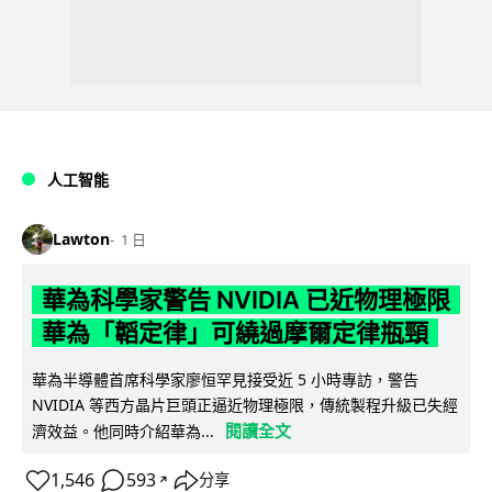
人工智能
Lawton
1 日
華為科學家警告 NVIDIA 已近物理極限
華為「韜定律」可繞過摩爾定律瓶頸
華為半導體首席科學家廖恒罕見接受近 5 小時專訪，警告
NVIDIA 等西方晶片巨頭正逼近物理極限，傳統製程升級已失經
閱讀全文
濟效益。他同時介紹華為...
1,546
593
分享
↗