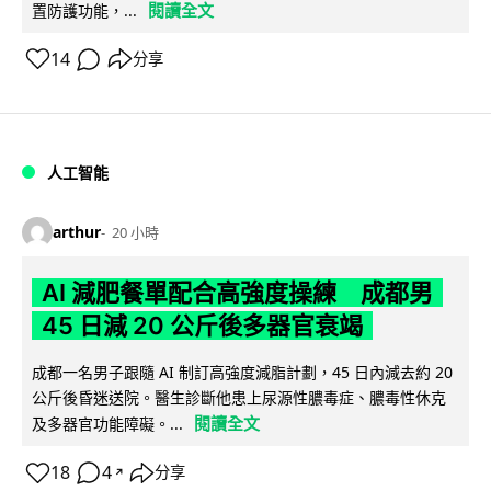
閱讀全文
置防護功能，...
14
分享
人工智能
arthur
20 小時
AI 減肥餐單配合高強度操練 成都男
45 日減 20 公斤後多器官衰竭
成都一名男子跟隨 AI 制訂高強度減脂計劃，45 日內減去約 20
公斤後昏迷送院。醫生診斷他患上尿源性膿毒症、膿毒性休克
閱讀全文
及多器官功能障礙。...
18
4
分享
↗