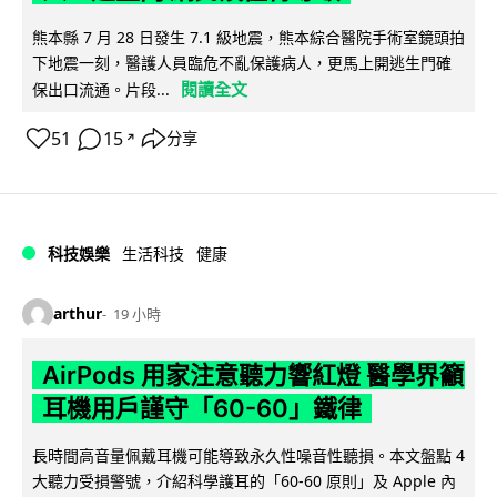
熊本縣 7 月 28 日發生 7.1 級地震，熊本綜合醫院手術室鏡頭拍
下地震一刻，醫護人員臨危不亂保護病人，更馬上開逃生門確
閱讀全文
保出口流通。片段...
51
15
分享
↗
科技娛樂
生活科技
健康
arthur
19 小時
AirPods 用家注意聽力響紅燈 醫學界籲
耳機用戶謹守「60-60」鐵律
長時間高音量佩戴耳機可能導致永久性噪音性聽損。本文盤點 4
大聽力受損警號，介紹科學護耳的「60-60 原則」及 Apple 內