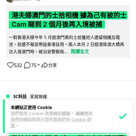
港夫婦澳門的士拾相機 據為己有被的士
Cam 睇到 2 個月後再入境被捕
一對香港夫婦今年 5 月遊澳門乘的士拾獲他人遺留相機及電
池，拾遺不報並帶返香港自用。兩人本月 2 日經港珠澳大橋再
閱讀全文
次入境澳門時，被治安警察局...
532
75
分享
↗
3C科技
家居無線
本網站正使用 Cookie
Vin
1 日
我們使用 Cookie 改善網站體驗。 繼續使用
我們的網站即表示您同意我們的
Cookie 政
策
。
逾 20 款平價路由器爆後門 每 35 秒自