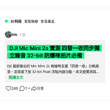
3C科技
家居無線
影音產品
Vin
1 日
DJI Mic Mini 2s 實測 四發一收同步獨
立錄音 32-bit 防爆咪拍片必備
DJI 最新推出的 Mic Mini 2s 無線咪支援「四發一收」分軌錄
音，並首度下放 32-bit Float 浮點內錄功能。本文經實測其...
閱讀全文
249
1
分享
↗