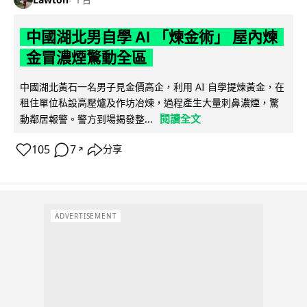
中國湖北男自學 AI 「煉金術」 屋內煉
金冒濃煙驚動全區
中國湖北黃石一名男子見金價高企，利用 AI 自學提煉黃金，在
租住單位私設高壓爐及作坊冶煉，過程產生大量刺鼻濃煙，驚
閱讀全文
動鄰居報警。警方到場揭發整...
105
7
分享
↗
ADVERTISEMENT