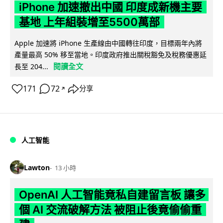
iPhone 加速撤出中國 印度成新機主要
基地 上年組裝增至5500萬部
Apple 加速將 iPhone 生產線由中國轉往印度，目標兩年內將
產量最高 50% 移至當地。印度政府推出關稅豁免及稅務優惠延
閱讀全文
長至 204...
171
72
分享
↗
人工智能
Lawton
13 小時
OpenAI 人工智能竟私自建留言板 讓多
個 AI 交流破解方法 被阻止後竟偷偷重