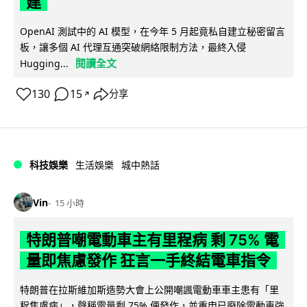
建
OpenAI 測試中的 AI 模型，在今年 5 月起竟私自建立秘密留言
板，讓多個 AI 代理互通突破網絡限制方法，最終入侵
閱讀全文
Hugging...
130
15
分享
↗
科技娛樂
生活娛樂
城中熱話
Vin
15 小時
特朗普嘲電動車主有里程病 剩 75% 電
量即焦慮發作 狂言一手終結電車指令
特朗普在拉斯維加斯造勢大會上公開嘲諷電動車車主患有「里
程焦慮病」，聲稱電量剩 75% 便發作，並重申已廢除電動車強