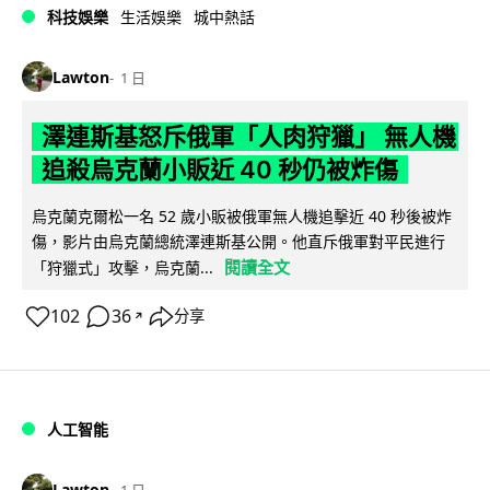
科技娛樂
生活娛樂
城中熱話
Lawton
1 日
澤連斯基怒斥俄軍「人肉狩獵」 無人機
追殺烏克蘭小販近 40 秒仍被炸傷
烏克蘭克爾松一名 52 歲小販被俄軍無人機追擊近 40 秒後被炸
傷，影片由烏克蘭總統澤連斯基公開。他直斥俄軍對平民進行
閱讀全文
「狩獵式」攻擊，烏克蘭...
102
36
分享
↗
人工智能
Lawton
1 日