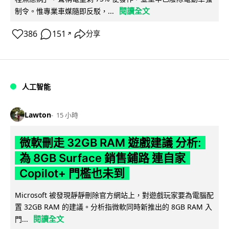
閱讀全文
制令。惟專業車媒隨即反駁，...
386
151
分享
↗
人工智能
Lawton
15 小時
微軟刪走 32GB RAM 遊戲建議 分析:
為 8GB Surface 銷售鋪路 連自家
Copilot+ 門檻也未到
Microsoft 被發現靜靜刪除官方網站上，對遊戲玩家要為電腦配
置 32GB RAM 的建議。分析指微軟同時新推出的 8GB RAM 入
閱讀全文
門...