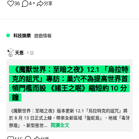
36
4
分享
↗
科技娛樂
遊戲情報
天恩
1 日
《魔獸世界：至暗之夜》12.1 「烏拉特
克的詛咒」專訪：巢穴不為提高世界首
領門檻而設 《諸王之眠》縮短約 10 分
鐘
《魔獸世界：至暗之夜》版本更新 12.1「烏拉特克的詛咒」將
於 8 月 13 日正式上線，帶來全新區域「盤蛇島」、地城「毒牙
閱讀全文
祭壇」、新型態世...