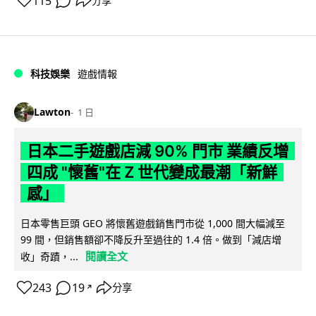
115
分享
科技娛樂
遊戲情報
Lawton
1 日
日本二手遊戲店減 90% 門市 業績反增
四成 "懷舊"在 Z 世代變成最潮「新鮮
感」
日本零售巨頭 GEO 將懷舊遊戲銷售門市從 1,000 間大幅減至
99 間，但銷售額卻不降反升至過往的 1.4 倍。做到「減店增
閱讀全文
收」奇蹟，...
243
19
分享
↗