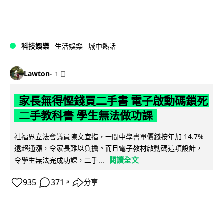
科技娛樂
生活娛樂
城中熱話
Lawton
1 日
家長無得慳錢買二手書 電子啟動碼鎖死
二手教科書 學生無法做功課
社福界立法會議員陳文宜指，一間中學書單價錢按年加 14.7%
遠超通漲，令家長難以負擔。而且電子教材啟動碼這項設計，
閱讀全文
令學生無法完成功課，二手...
935
371
分享
↗