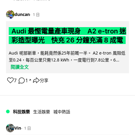
duncan
1 日
Audi 最慳電量產車現身 A2 e-tron 迷
彩造型曝光 快充 26 分鐘充滿 8 成電
Audi 呢部新車，能耗竟然係25年前嘅一半。 A2 e-tron 風阻低
至0.24，每百公里只需12.8 kWh，一度電行到7.8公里。6...
閱讀全文
7
1
分享
↗
科技娛樂
生活娛樂
城中熱話
Vin
1 日