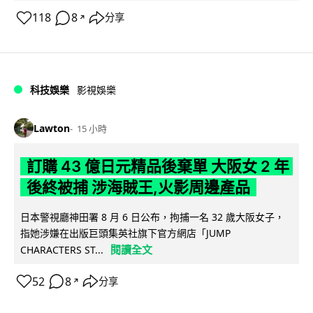
118
8
分享
↗
科技娛樂
影視娛樂
Lawton
15 小時
訂購 43 億日元精品後棄單 大阪女 2 年
後終被捕 涉海賊王,火影周邊產品
日本警視廳神田署 8 月 6 日公布，拘捕一名 32 歲大阪女子，
指她涉嫌在出版巨頭集英社旗下官方網店「JUMP
閱讀全文
CHARACTERS ST...
52
8
分享
↗