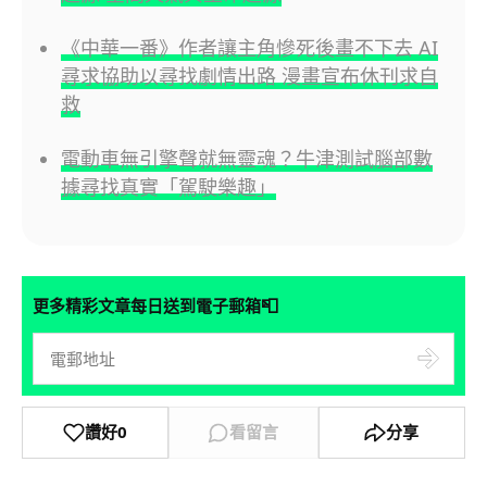
《中華一番》作者讓主角慘死後畫不下去 AI
尋求協助以尋找劇情出路 漫畫宣布休刊求自
救
電動車無引擎聲就無靈魂？牛津測試腦部數
據尋找真實「駕駛樂趣」
📮
更多精彩文章每日送到電子郵箱
讚好
0
看留言
分享