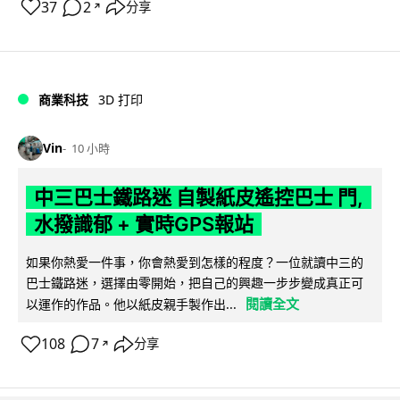
37
2
分享
↗
商業科技
3D 打印
Vin
10 小時
中三巴士鐵路迷 自製紙皮遙控巴士 門,
水撥識郁 + 實時GPS報站
如果你熱愛一件事，你會熱愛到怎樣的程度？一位就讀中三的
巴士鐵路迷，選擇由零開始，把自己的興趣一步步變成真正可
閱讀全文
以運作的作品。他以紙皮親手製作出...
108
7
分享
↗