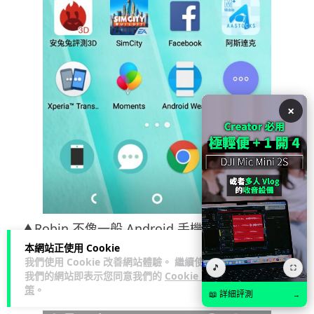
×
▲Robin 不像一般 Android 手機，它是沒有 App
本網站正使用 Cookie
Drawer 的，所以所有下載了的程式均會顯示在桌
我們使用 Cookie 改善網站體驗。 繼續使用
🎵
⛶
面。而每一頁的右下角位置均有一個粉紫色三點圖
我們的網站即表示您同意我們的
Cookie 政
策
。
示。
📖 詳細評測
→