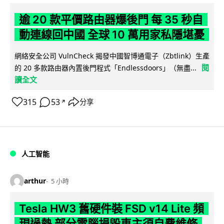
逾 20 款平價路由器爆後門 每 35 秒自
動連線回中國 全球 10 萬用家私隱堪憂
網絡安全公司 VulnCheck 揭發中國智博通電子（Zbtlink）生產
閱
的 20 多款路由器內置後門程式「Endlessdoors」（無盡...
讀全文
315
53
分享
↗
人工智能
arthur
5 小時
Tesla HW3 舊硬件裝 FSD v14 Lite 頻
現過熱 部分電腦損毀車主須自費維修