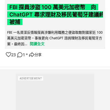
FBI 探員涉盜 100 萬美元加密幣 向
ChatGPT 尋求理財及移民葡萄牙建議終
被捕
FBI 一名資深反情報探員涉嫌利用職務之便盜取敵對國家近 100
萬美元加密貨幣，事後更向 ChatGPT 諮詢理財及移民葡萄牙方
閱讀全文
案，最終因...
23
1
分享
↗
ADVERTISEMENT