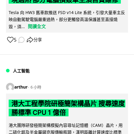
Tesla 向 HW3 舊車款推送 FSD v14 Lite 系統，引發大量車主反
映自動駕駛電腦嚴重過熱，部分更觸發高溫保護甚至直接燒
閱讀全文
毀，須...
5
分享
人工智能
arthur
6 小時
港大工程學院研極簡架構晶片 搜尋速度
勝標準 CPU 1 億倍
港大團隊研發極簡架構模擬內容尋址記憶體（CAM）晶片，用
二硫化鉬及半金屬銻克服傳輸瓶頸，漢明距離計算速度比標準