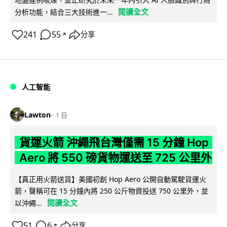
閱讀全文
分析功能，結合三大技術進一...
241
55
分享
↗
人工智能
Lawton
1 日
貨運火箭 沖繩飛台灣僅需 15 分鐘 Hop
Aero 將 550 磅貨物運送至 725 公里外
【真正用火箭送貨】美國初創 Hop Aero 公開自動駕駛貨運火
箭，聲稱可在 15 分鐘內將 250 公斤物資投送 750 公里外，並
閱讀全文
以沖繩...
51
6
分享
↗