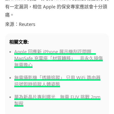
有一定漏洞，相信 Apple 的保安專家應該會十分頭
痛。
來源：Reuters
相關文章:
Apple 回應新 iPhone 展示機刮花問題
MagSafe 充電座「材質轉移」 非永久損傷
無需擔心
無需攝影機「透牆追蹤」 只用 WiFi 路由器
訊號即時追蹤人體姿態
華為新晶片專利曝光 無需 EUV 挑戰 2nm
製程