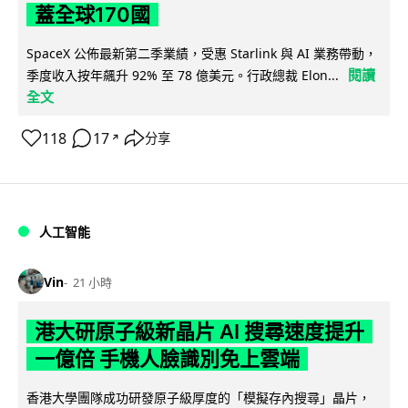
蓋全球170國
SpaceX 公佈最新第二季業績，受惠 Starlink 與 AI 業務帶動，
閱讀
季度收入按年飆升 92% 至 78 億美元。行政總裁 Elon...
全文
118
17
分享
↗
人工智能
Vin
21 小時
港大研原子級新晶片 AI 搜尋速度提升
一億倍 手機人臉識別免上雲端
香港大學團隊成功研發原子級厚度的「模擬存內搜尋」晶片，