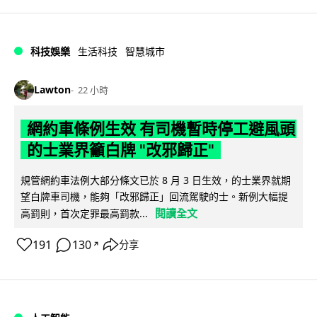
科技娛樂
生活科技
智慧城市
Lawton
22 小時
網約車條例生效 有司機暫時停工避風頭
的士業界籲白牌 "改邪歸正"
規管網約車法例大部分條文已於 8 月 3 日生效，的士業界就期
望白牌車司機，能夠「改邪歸正」回流駕駛的士。新例大幅提
閱讀全文
高罰則，首次定罪最高罰款...
191
130
分享
↗