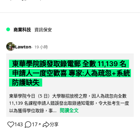
商業科技
資訊保安
Lawton
19 小時
東華學院誤發取錄電郵 全數 11,139 名
申請人一度空歡喜 專家:人為疏忽+系統
防護缺失
東華學院今日（5 日）大學聯招放榜之際，因人為疏忽向全數
11,139 名課程申請人錯誤發出取錄通知電郵，令大批考生一度
閱讀全文
以為獲得學位取錄，事...
143
17
分享
↗