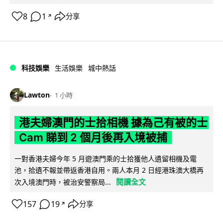
8
1
分享
↗
科技娛樂
生活娛樂
城中熱話
Lawton
1 小時
港夫婦澳門的士拾相機 據為己有被的士
Cam 睇到 2 個月後再入境被捕
一對香港夫婦今年 5 月遊澳門乘的士拾獲他人遺留相機及電
池，拾遺不報並帶返香港自用。兩人本月 2 日經港珠澳大橋再
閱讀全文
次入境澳門時，被治安警察局...
157
19
分享
↗