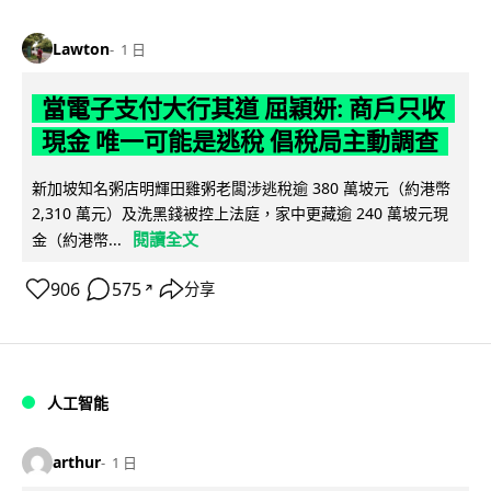
Lawton
1 日
當電子支付大行其道 屈穎妍: 商戶只收
現金 唯一可能是逃稅 倡稅局主動調查
新加坡知名粥店明輝田雞粥老闆涉逃稅逾 380 萬坡元（約港幣
2,310 萬元）及洗黑錢被控上法庭，家中更藏逾 240 萬坡元現
閱讀全文
金（約港幣...
906
575
分享
↗
人工智能
arthur
1 日