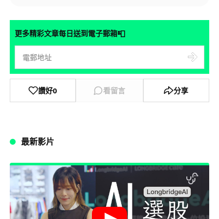
📮
更多精彩文章每日送到電子郵箱
讚好
0
看留言
分享
最新影片