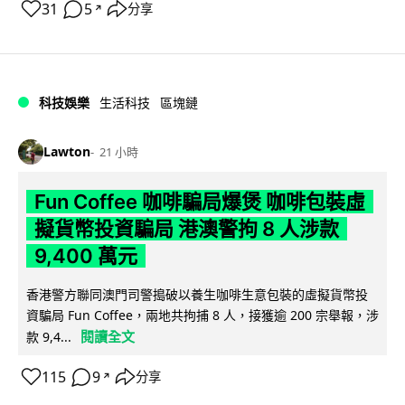
31
5
分享
↗
科技娛樂
生活科技
區塊鏈
Lawton
21 小時
Fun Coffee 咖啡騙局爆煲 咖啡包裝虛
擬貨幣投資騙局 港澳警拘 8 人涉款
9,400 萬元
香港警方聯同澳門司警搗破以養生咖啡生意包裝的虛擬貨幣投
資騙局 Fun Coffee，兩地共拘捕 8 人，接獲逾 200 宗舉報，涉
閱讀全文
款 9,4...
115
9
分享
↗