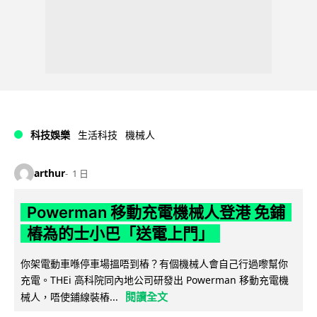
科技娛樂
生活科技
機械人
arthur
1 日
Powerman 移動充電機械人登港 免鋪
樁為的士小巴「送電上門」
你架電動車喺停車場搵唔到樁？有個機械人會自己行過嚟幫你
充電。THEi 高科院同內地公司研發出 Powerman 移動充電機
閱讀全文
械人，唔使鋪線裝樁...