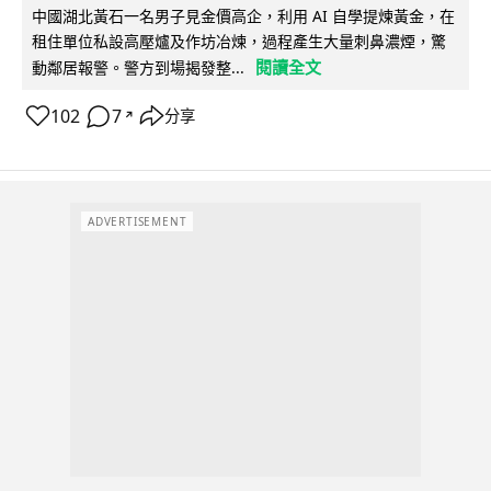
中國湖北黃石一名男子見金價高企，利用 AI 自學提煉黃金，在
租住單位私設高壓爐及作坊冶煉，過程產生大量刺鼻濃煙，驚
閱讀全文
動鄰居報警。警方到場揭發整...
102
7
分享
↗
ADVERTISEMENT