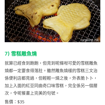
7) 雪糕
雕魚燒
就算已經食到飽飽，但見到呢條咁可愛的雪糕雕魚
燒都一定要食得落肚。雖然雕魚燒樣的雪糕三文治
係便利店都見過，但輕輕一燒之後，外表脆卜卜，
加上入面的紅豆同曲奇口味雪糕，完全係另一個層
次，令呢餐畫上完美的句號。
售價：$35