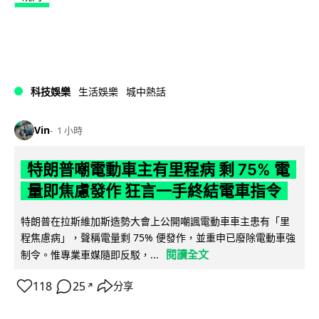
科技娛樂
生活娛樂
城中熱話
Vin
1 小時
特朗普嘲電動車主有里程病 剩 75% 電
量即焦慮發作 狂言一手終結電車指令
特朗普在拉斯維加斯造勢大會上公開嘲諷電動車車主患有「里
程焦慮病」，聲稱電量剩 75% 便發作，並重申已廢除電動車強
閱讀全文
制令。惟專業車媒隨即反駁，...
118
25
分享
↗