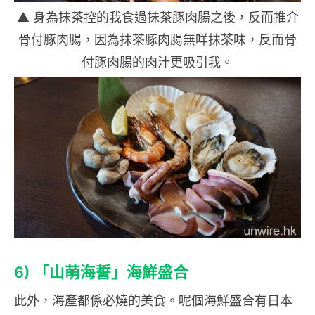
▲ 身為抺茶控的我食過抺茶豚肉腸之後，反而推介
骨付豚肉腸，因為抺茶豚肉腸無咩抺茶味，反而骨
付豚肉腸的肉汁更吸引我。
6) 「山萌海誓」海鮮盛合
此外，海產都係必燒的美食。呢個海鮮盛合有日本