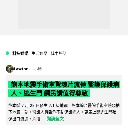
科技娛樂
生活娛樂
城中熱話
Lawton
3 小時
熊本地震手術室驚魂片瘋傳 醫護保護病
人、逃生門 網民讚值得尊敬
熊本縣 7 月 28 日發生 7.1 級地震，熊本綜合醫院手術室鏡頭拍
下地震一刻，醫護人員臨危不亂保護病人，更馬上開逃生門確
閱讀全文
保出口流通。片段...