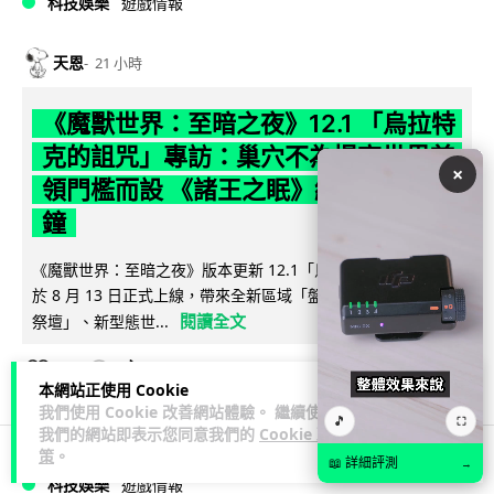
科技娛樂
遊戲情報
天恩
21 小時
《魔獸世界：至暗之夜》12.1 「烏拉特
克的詛咒」專訪：巢穴不為提高世界首
×
領門檻而設 《諸王之眠》縮短約 10 分
鐘
《魔獸世界：至暗之夜》版本更新 12.1「烏拉特克的詛咒」將
於 8 月 13 日正式上線，帶來全新區域「盤蛇島」、地城「毒牙
閱讀全文
祭壇」、新型態世...
115
分享
本網站正使用 Cookie
我們使用 Cookie 改善網站體驗。 繼續使用
🎵
⛶
我們的網站即表示您同意我們的
Cookie 政
策
。
📖 詳細評測
→
科技娛樂
遊戲情報