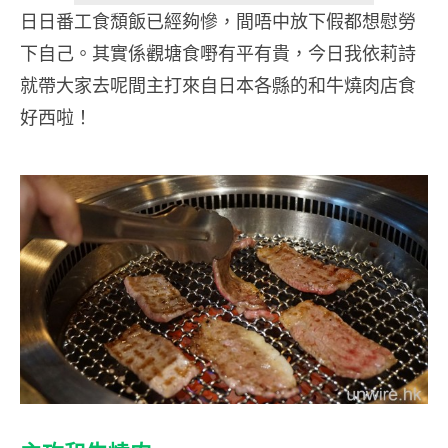
日日番工食頹飯已經夠慘，間唔中放下假都想慰勞
下自己。其實係觀塘食嘢有平有貴，今日我依莉詩
就帶大家去呢間主打來自日本各縣的和牛燒肉店食
好西啦！