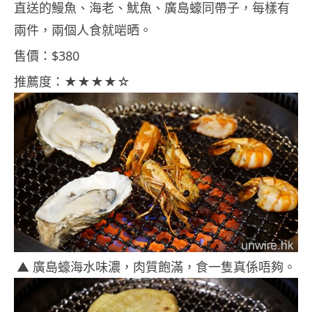
直送的鰻魚、海老、魷魚、廣島蠔同帶子，每樣有
兩件，兩個人食就啱晒。
售價：$380
推薦度：★★★★☆
▲ 廣島蠔海水味濃，肉質飽滿，食一隻真係唔夠。