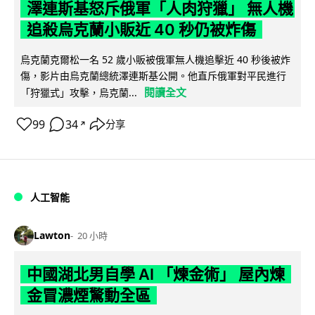
澤連斯基怒斥俄軍「人肉狩獵」 無人機
追殺烏克蘭小販近 40 秒仍被炸傷
烏克蘭克爾松一名 52 歲小販被俄軍無人機追擊近 40 秒後被炸
傷，影片由烏克蘭總統澤連斯基公開。他直斥俄軍對平民進行
閱讀全文
「狩獵式」攻擊，烏克蘭...
99
34
分享
↗
人工智能
Lawton
20 小時
中國湖北男自學 AI 「煉金術」 屋內煉
金冒濃煙驚動全區