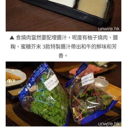
▲ 食燒肉當然要配埋醬汁，呢度有柚子燒肉、鹽
粷、蜜糖芥末 3款特製醬汁帶出和牛的鮮味和芳
香。