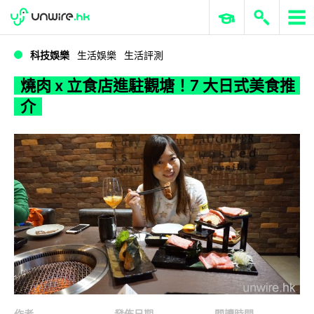
WWDC 2026
GenAI 與雲端科技專區
ERP 與商業 AI
燒肉 x 立食店進駐觀塘！7 大日式美食推介
科技娛樂
生活娛樂
生活評測
燒肉 x 立食店進駐觀塘！7 大日式美食推
介
作者
發佈日期
閱讀時間