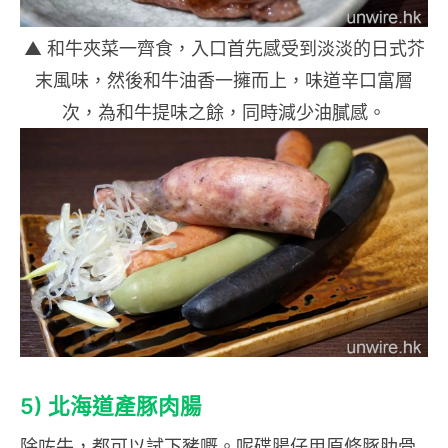
▲ 和牛夾菜一齊食，入口首先感受到淡淡的日式芥
末風味，然後和牛油香一擁而上，味道辛口富層
次，為和牛提味之餘，同時減少油膩感。
5)
北海道產豚肉腸
除咗牛，都可以試下豬嘅。呢碟腸仔用原條豚肋骨