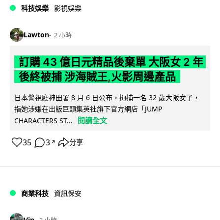
科技娛樂
影視娛樂
Lawton
2 小時
訂購 43 億日元精品後棄單 大阪女 2 年
後終被捕 涉海賊王,火影周邊產品
日本警視廳神田署 8 月 6 日公布，拘捕一名 32 歲大阪女子，
指她涉嫌在出版巨頭集英社旗下官方網店「JUMP
閱讀全文
CHARACTERS ST...
35
3
分享
↗
商業科技
資訊保安
Vin