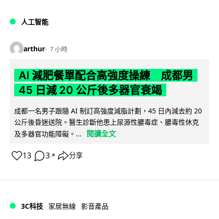
人工智能
arthur
7 小時
AI 減肥餐單配合高強度操練 成都男
45 日減 20 公斤後多器官衰竭
成都一名男子跟隨 AI 制訂高強度減脂計劃，45 日內減去約 20
公斤後昏迷送院。醫生診斷他患上尿源性膿毒症、膿毒性休克
閱讀全文
及多器官功能障礙。...
13
3
分享
↗
3C科技
家居無線
影音產品