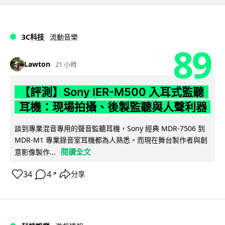
3C科技
流動音樂
89
Lawton
21 小時
【評測】Sony IER-M500 入耳式監聽
耳機：現場拍攝、後製監聽與人聲利器
談到專業混音專用的聲音監聽耳機，Sony 經典 MDR-7506 到
MDR-M1 專業錄音室耳機都為人熟悉。而現在舞台製作者與創
閱讀全文
意影像製作...
34
4
分享
↗