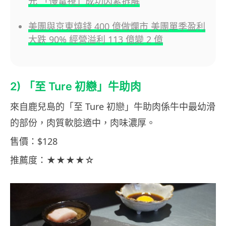
元 「慢電視」成功因素拆解
美團與京東燒錢 400 億做爛市 美團單季盈利
大跌 90% 經營溢利 113 億變 2 億
2) 「至 Ture 初戀」牛助肉
來自鹿兒島的「至 Ture 初戀」牛助肉係牛中最幼滑
的部份，肉質軟腍適中，肉味濃厚。
售價：$128
推薦度：★★★★☆