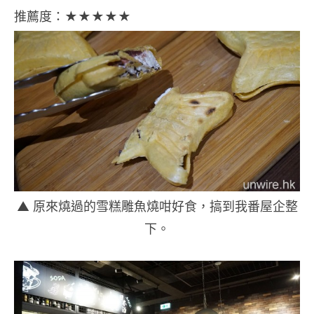
推薦度：★★★★★
▲ 原來燒過的雪糕雕魚燒咁好食，搞到我番屋企整
下。