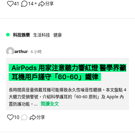
41
14
分享
↗
科技娛樂
生活科技
健康
arthur
6 小時
AirPods 用家注意聽力響紅燈 醫學界籲
耳機用戶謹守「60-60」鐵律
長時間高音量佩戴耳機可能導致永久性噪音性聽損。本文盤點 4
大聽力受損警號，介紹科學護耳的「60-60 原則」及 Apple 內
閱讀全文
置防護功能，...
10
分享