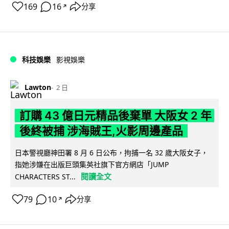
169
16
分享
↗
科技娛樂
影視娛樂
Lawton
2 日
訂購 43 億日元精品後棄單 大阪女 2 年
後終被捕 涉海賊王,火影周邊產品
日本警視廳神田署 8 月 6 日公布，拘捕一名 32 歲大阪女子，
指她涉嫌在出版巨頭集英社旗下官方網店「JUMP
閱讀全文
CHARACTERS ST...
79
10
分享
↗