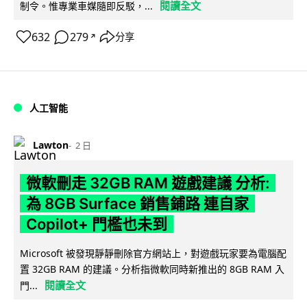
閱讀全文
制令。惟專業車媒隨即反駁，...
632
279
分享
↗
人工智能
Lawton
2 日
微軟刪走 32GB RAM 遊戲建議 分析:
為 8GB Surface 銷售鋪路 連自家
Copilot+ 門檻也未到
Microsoft 被發現靜靜刪除官方網站上，對遊戲玩家要為電腦配
置 32GB RAM 的建議。分析指微軟同時新推出的 8GB RAM 入
閱讀全文
門...