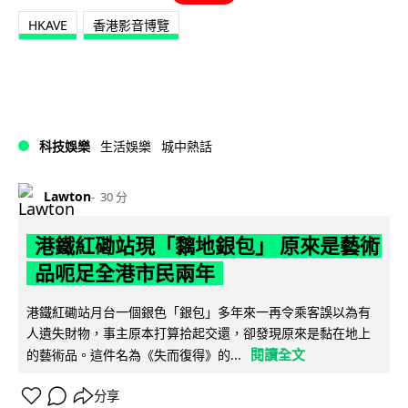
HKAVE
香港影音博覽
科技娛樂
生活娛樂
城中熱話
Lawton
30 分
港鐵紅磡站現「黐地銀包」 原來是藝術
品呃足全港市民兩年
港鐵紅磡站月台一個銀色「銀包」多年來一再令乘客誤以為有
人遺失財物，事主原本打算拾起交還，卻發現原來是黏在地上
閱讀全文
的藝術品。這件名為《失而復得》的...
分享