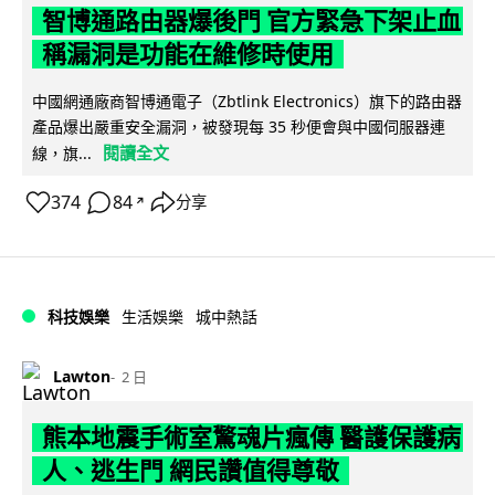
智博通路由器爆後門 官方緊急下架止血
稱漏洞是功能在維修時使用
中國網通廠商智博通電子（Zbtlink Electronics）旗下的路由器
產品爆出嚴重安全漏洞，被發現每 35 秒便會與中國伺服器連
閱讀全文
線，旗...
374
84
分享
↗
科技娛樂
生活娛樂
城中熱話
Lawton
2 日
熊本地震手術室驚魂片瘋傳 醫護保護病
人、逃生門 網民讚值得尊敬