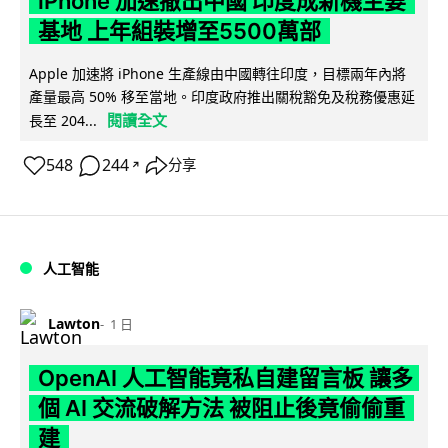
iPhone 加速撤出中國 印度成新機主要
基地 上年組裝增至5500萬部
Apple 加速將 iPhone 生產線由中國轉往印度，目標兩年內將
產量最高 50% 移至當地。印度政府推出關稅豁免及稅務優惠延
閱讀全文
長至 204...
548
244
分享
↗
人工智能
Lawton
1 日
OpenAI 人工智能竟私自建留言板 讓多
個 AI 交流破解方法 被阻止後竟偷偷重
建