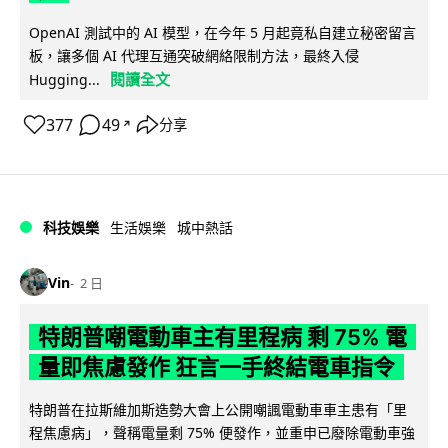
OpenAI 測試中的 AI 模型，在今年 5 月起竟私自建立秘密留言
板，讓多個 AI 代理互通突破網絡限制方法，最終入侵
閱讀全文
Hugging...
377
49
分享
↗
科技娛樂
生活娛樂
城中熱話
Vin
2 日
特朗普嘲電動車主有里程病 剩 75% 電
量即焦慮發作 狂言一手終結電車指令
特朗普在拉斯維加斯造勢大會上公開嘲諷電動車車主患有「里
程焦慮病」，聲稱電量剩 75% 便發作，並重申已廢除電動車強