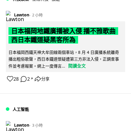
Lawton
2 小時
日本福岡地鐵廣播被入侵 播不雅歌曲
西日本鐵道疑黑客所為
日本福岡西鐵天神大牟田線兩個車站，8 月 4 日廣播系統離奇
播出粗俗歌聲，西日本鐵道懷疑遭第三方非法入侵，正調查事
閱讀全文
件並考慮報案。網上一度傳言...
28
2
分享
↗
人工智能
Lawton
3 小時