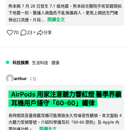
熊本縣 7 月 28 日發生 7.1 級地震，熊本綜合醫院手術室鏡頭拍
下地震一刻，醫護人員臨危不亂保護病人，更馬上開逃生門確
閱讀全文
保出口流通。片段...
70
23
分享
↗
科技娛樂
生活科技
健康
arthur
2 日
AirPods 用家注意聽力響紅燈 醫學界籲
耳機用戶謹守「60-60」鐵律
長時間高音量佩戴耳機可能導致永久性噪音性聽損。本文盤點 4
大聽力受損警號，介紹科學護耳的「60-60 原則」及 Apple 內
閱讀全文
置防護功能，...