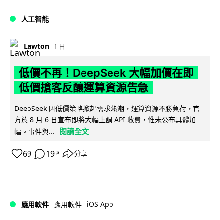
人工智能
Lawton
1 日
低價不再！DeepSeek 大幅加價在即
低價搶客反釀運算資源告急
DeepSeek 因低價策略掀起需求熱潮，運算資源不勝負荷，官
方於 8 月 6 日宣布即將大幅上調 API 收費，惟未公布具體加
閱讀全文
幅。事件與...
69
19
分享
↗
iOS App
應用軟件
應用軟件