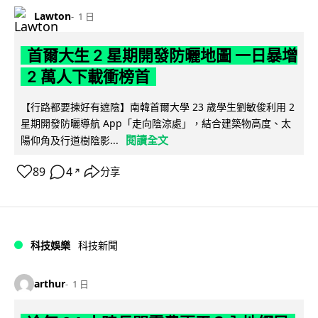
Lawton
1 日
首爾大生 2 星期開發防曬地圖 一日暴增
2 萬人下載衝榜首
【行路都要揀好有遮陰】南韓首爾大學 23 歲學生劉敏俊利用 2
星期開發防曬導航 App「走向陰涼處」，結合建築物高度、太
閱讀全文
陽仰角及行道樹陰影...
89
4
分享
↗
科技娛樂
科技新聞
arthur
1 日