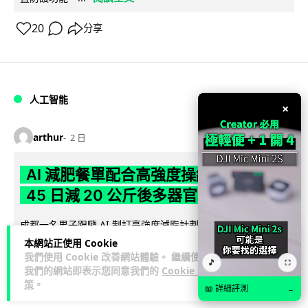
20
分享
人工智能
×
arthur
2 日
AI 減肥餐單配合高強度操練 成都男
45 日減 20 公斤後多器官衰竭
成都一名男子跟隨 AI 制訂高強度減脂計劃，45 日內減去約 20
公斤後昏迷送院。醫生診斷他患上尿源性膿毒症、膿毒性休克
本網站正使用 Cookie
閱讀全文
我們使用 Cookie 改善網站體驗。 繼續使用
及多器官功能障礙。...
🎵
⛶
我們的網站即表示您同意我們的
Cookie 政
策
。
23
4
分享
↗
📖 詳細評測
→