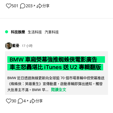
501
203
分享
↗
科技娛樂
生活科技
汽車科技
藍骨
17 小時
BMW 車廂熒幕強推蜘蛛俠電影廣告
車主怒轟堪比 iTunes 送 U2 專輯翻版
BMW 近日透過無線更新向全球逾 70 個市場車輛中控熒幕推送
《蜘蛛俠：英雄重生》宣傳動畫，啟動車輛即彈出通知，觸發
閱讀全文
大批車主不滿。BMW 早...
30
4
分享
↗