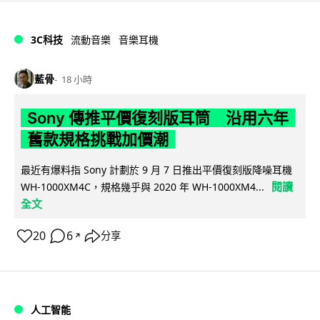
3C科技
流動音樂
音樂耳機
藍骨
18 小時
Sony 傳推平價復刻版耳筒 沿用六年
舊款規格挑戰加價潮
最近有爆料指 Sony 計劃於 9 月 7 日推出平價復刻版降噪耳機
閱讀
WH-1000XM4C，規格幾乎與 2020 年 WH-1000XM4...
全文
20
6
分享
↗
人工智能