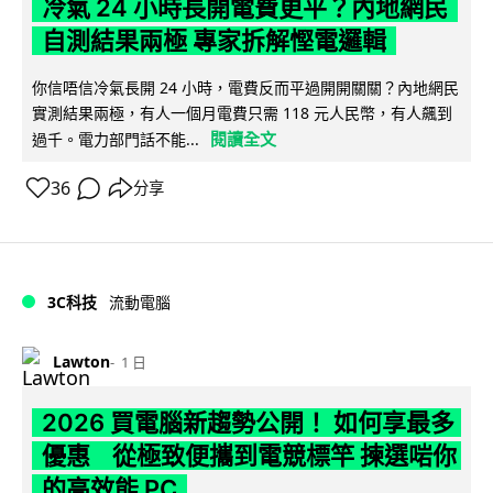
冷氣 24 小時長開電費更平？內地網民
自測結果兩極 專家拆解慳電邏輯
你信唔信冷氣長開 24 小時，電費反而平過開開關關？內地網民
實測結果兩極，有人一個月電費只需 118 元人民幣，有人飆到
閱讀全文
過千。電力部門話不能...
36
分享
3C科技
流動電腦
Lawton
1 日
2026 買電腦新趨勢公開！ 如何享最多
優惠 從極致便攜到電競標竿 揀選啱你
的高效能 PC