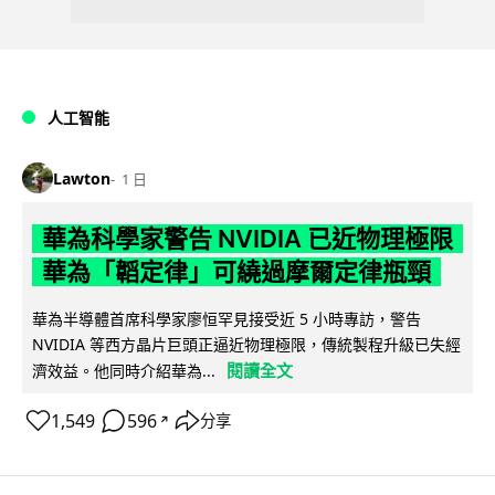
人工智能
Lawton
1 日
華為科學家警告 NVIDIA 已近物理極限
華為「韜定律」可繞過摩爾定律瓶頸
華為半導體首席科學家廖恒罕見接受近 5 小時專訪，警告
NVIDIA 等西方晶片巨頭正逼近物理極限，傳統製程升級已失經
閱讀全文
濟效益。他同時介紹華為...
1,549
596
分享
↗