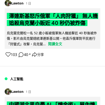
Lawton
1 日
澤連斯基怒斥俄軍「人肉狩獵」 無人機
追殺烏克蘭小販近 40 秒仍被炸傷
烏克蘭克爾松一名 52 歲小販被俄軍無人機追擊近 40 秒後被炸
傷，影片由烏克蘭總統澤連斯基公開。他直斥俄軍對平民進行
閱讀全文
「狩獵式」攻擊，烏克蘭...
103
40
分享
↗
人工智能
Lawton
1 日
中國湖北男自學 AI 「煉金術」 屋內煉