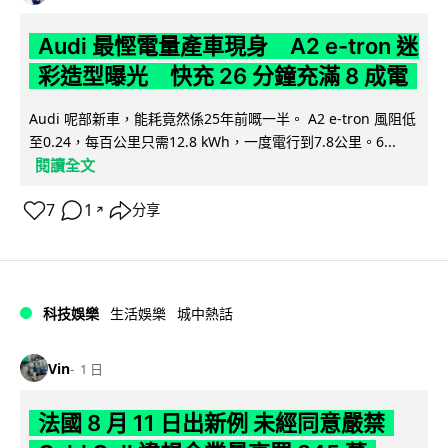
Audi 最慳電量產車現身 A2 e-tron 迷
彩造型曝光 快充 26 分鐘充滿 8 成電
Audi 呢部新車，能耗竟然係25年前嘅一半。 A2 e-tron 風阻低
至0.24，每百公里只需12.8 kWh，一度電行到7.8公里。6...
閱讀全文
7
1
分享
↗
科技娛樂
生活娛樂
城中熱話
Vin
1 日
法國 8 月 11 日出新例 未經同意嚴禁