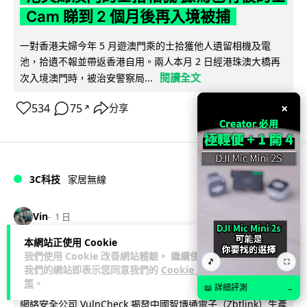
Cam 睇到 2 個月後再入境被捕
一對香港夫婦今年 5 月遊澳門乘的士拾獲他人遺留相機及電
池，拾遺不報並帶返香港自用。兩人本月 2 日經港珠澳大橋再
閱讀全文
次入境澳門時，被治安警察局...
×
534
75
分享
↗
3C科技
家居無線
Vin
1 日
本網站正使用 Cookie
逾 20 款平價路由器爆後門 每 35 秒自
我們使用 Cookie 改善網站體驗。 繼續使用
🎵
⛶
我們的網站即表示您同意我們的
Cookie 政
動連線回中國 全球 10 萬用家私隱堪憂
策
。
📖 詳細評測
→
網絡安全公司 VulnCheck 揭發中國智博通電子（Zbtlink）生產