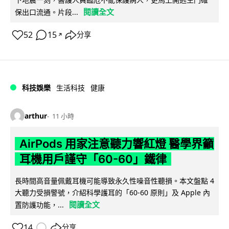
閱讀全文
保出口流通。片段...
52
15
分享
↗
科技娛樂
生活科技
健康
arthur
11 小時
AirPods 用家注意聽力響紅燈 醫學界籲
耳機用戶謹守「60-60」鐵律
長時間高音量佩戴耳機可能導致永久性噪音性聽損。本文盤點 4
大聽力受損警號，介紹科學護耳的「60-60 原則」及 Apple 內
閱讀全文
置防護功能，...
14
分享