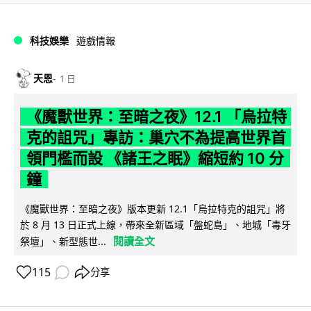
科技娛樂
遊戲情報
天恩
1 日
《魔獸世界：至暗之夜》12.1 「烏拉特
克的詛咒」專訪：巢穴不為提高世界首
領門檻而設 《諸王之眠》縮短約 10 分
鐘
《魔獸世界：至暗之夜》版本更新 12.1「烏拉特克的詛咒」將
於 8 月 13 日正式上線，帶來全新區域「盤蛇島」、地城「毒牙
閱讀全文
祭壇」、新型態世...
115
分享