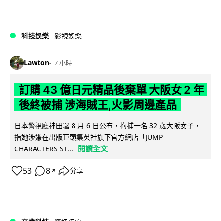
科技娛樂
影視娛樂
Lawton
7 小時
訂購 43 億日元精品後棄單 大阪女 2 年
後終被捕 涉海賊王,火影周邊產品
日本警視廳神田署 8 月 6 日公布，拘捕一名 32 歲大阪女子，
指她涉嫌在出版巨頭集英社旗下官方網店「JUMP
閱讀全文
CHARACTERS ST...
53
8
分享
↗