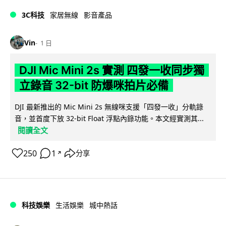
3C科技
家居無線
影音產品
Vin
1 日
DJI Mic Mini 2s 實測 四發一收同步獨
立錄音 32-bit 防爆咪拍片必備
DJI 最新推出的 Mic Mini 2s 無線咪支援「四發一收」分軌錄
音，並首度下放 32-bit Float 浮點內錄功能。本文經實測其...
閱讀全文
250
1
分享
↗
科技娛樂
生活娛樂
城中熱話