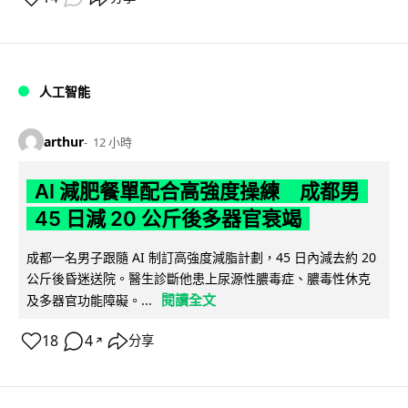
人工智能
arthur
12 小時
AI 減肥餐單配合高強度操練 成都男
45 日減 20 公斤後多器官衰竭
成都一名男子跟隨 AI 制訂高強度減脂計劃，45 日內減去約 20
公斤後昏迷送院。醫生診斷他患上尿源性膿毒症、膿毒性休克
閱讀全文
及多器官功能障礙。...
18
4
分享
↗