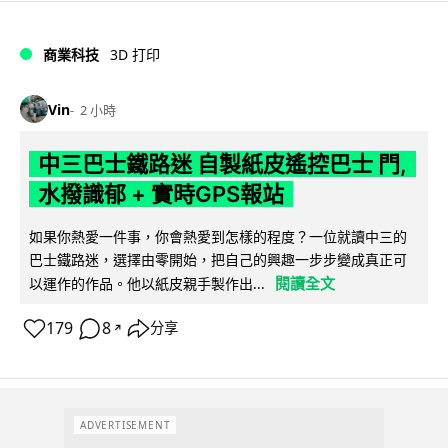
商業科技
3D 打印
Vin
2 小時
中三巴士鐵路迷 自製紙皮遙控巴士 門,
水撥識郁 + 實時GPS報站
如果你熱愛一件事，你會熱愛到怎樣的程度？一位就讀中三的
巴士鐵路迷，選擇由零開始，把自己的興趣一步步變成真正可
閱讀全文
以運作的作品。他以紙皮親手製作出...
179
8
分享
↗
ADVERTISEMENT