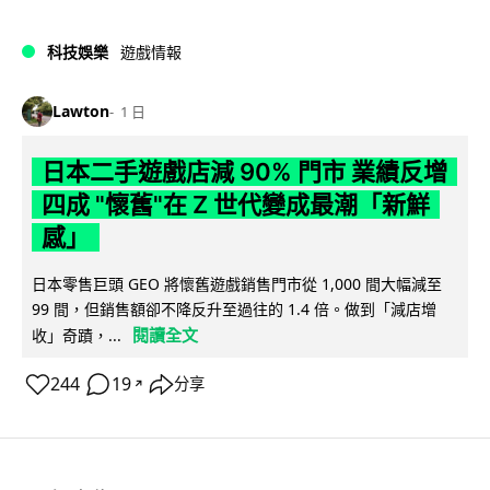
科技娛樂
遊戲情報
Lawton
1 日
日本二手遊戲店減 90% 門市 業績反增
四成 "懷舊"在 Z 世代變成最潮「新鮮
感」
日本零售巨頭 GEO 將懷舊遊戲銷售門市從 1,000 間大幅減至
99 間，但銷售額卻不降反升至過往的 1.4 倍。做到「減店增
閱讀全文
收」奇蹟，...
244
19
分享
↗