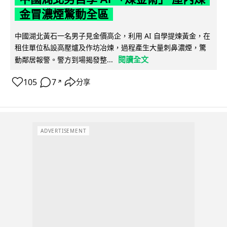
金冒濃煙驚動全區
中國湖北黃石一名男子見金價高企，利用 AI 自學提煉黃金，在
租住單位私設高壓爐及作坊冶煉，過程產生大量刺鼻濃煙，驚
閱讀全文
動鄰居報警。警方到場揭發整...
105
7
分享
↗
ADVERTISEMENT