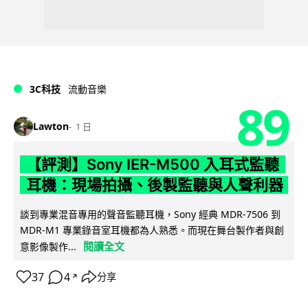
3C科技
流動音樂
89
Lawton
1 日
【評測】Sony IER-M500 入耳式監聽
耳機：現場拍攝、後製監聽與人聲利器
談到專業混音專用的聲音監聽耳機，Sony 經典 MDR-7506 到
MDR-M1 專業錄音室耳機都為人熟悉。而現在舞台製作者與創
閱讀全文
意影像製作...
37
4
分享
↗