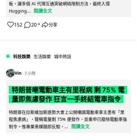
板，讓多個 AI 代理互通突破網絡限制方法，最終入侵
閱讀全文
Hugging...
152
20
分享
↗
科技娛樂
生活娛樂
城中熱話
Vin
7 小時
特朗普嘲電動車主有里程病 剩 75% 電
量即焦慮發作 狂言一手終結電車指令
特朗普在拉斯維加斯造勢大會上公開嘲諷電動車車主患有「里
程焦慮病」，聲稱電量剩 75% 便發作，並重申已廢除電動車強
閱讀全文
制令。惟專業車媒隨即反駁，...