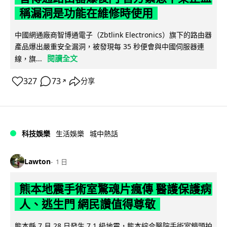
稱漏洞是功能在維修時使用
中國網通廠商智博通電子（Zbtlink Electronics）旗下的路由器
產品爆出嚴重安全漏洞，被發現每 35 秒便會與中國伺服器連
閱讀全文
線，旗...
327
73
分享
↗
科技娛樂
生活娛樂
城中熱話
Lawton
1 日
熊本地震手術室驚魂片瘋傳 醫護保護病
人、逃生門 網民讚值得尊敬
熊本縣 7 月 28 日發生 7.1 級地震，熊本綜合醫院手術室鏡頭拍