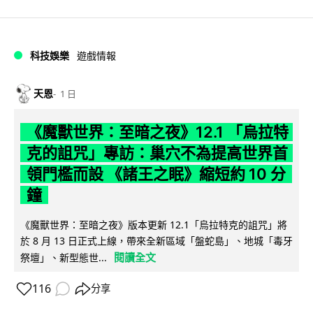
科技娛樂
遊戲情報
天恩
1 日
《魔獸世界：至暗之夜》12.1 「烏拉特
克的詛咒」專訪：巢穴不為提高世界首
領門檻而設 《諸王之眠》縮短約 10 分
鐘
《魔獸世界：至暗之夜》版本更新 12.1「烏拉特克的詛咒」將
於 8 月 13 日正式上線，帶來全新區域「盤蛇島」、地城「毒牙
閱讀全文
祭壇」、新型態世...
116
分享