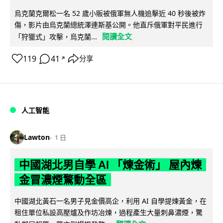
烏克蘭克爾松一名 52 歲小販被俄軍無人機追擊近 40 秒後被炸
傷，影片由烏克蘭總統澤連斯基公開。他直斥俄軍對平民進行
閱讀全文
「狩獵式」攻擊，烏克蘭...
119
41
分享
↗
人工智能
Lawton
1 日
中國湖北男自學 AI 「煉金術」 屋內煉
金冒濃煙驚動全區
中國湖北黃石一名男子見金價高企，利用 AI 自學提煉黃金，在
租住單位私設高壓爐及作坊冶煉，過程產生大量刺鼻濃煙，驚