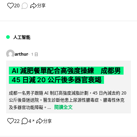
20
分享
人工智能
arthur
1 日
AI 減肥餐單配合高強度操練 成都男
45 日減 20 公斤後多器官衰竭
成都一名男子跟隨 AI 制訂高強度減脂計劃，45 日內減去約 20
公斤後昏迷送院。醫生診斷他患上尿源性膿毒症、膿毒性休克
閱讀全文
及多器官功能障礙。...
22
4
分享
↗