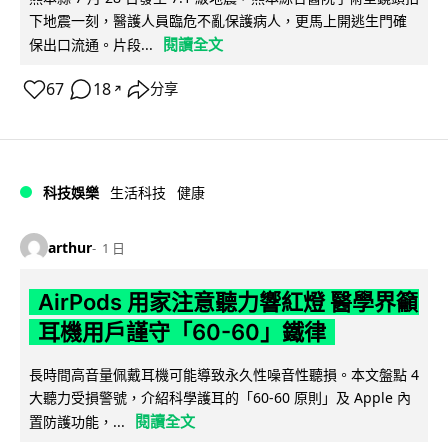
下地震一刻，醫護人員臨危不亂保護病人，更馬上開逃生門確
閱讀全文
保出口流通。片段...
67
18
分享
↗
科技娛樂
生活科技
健康
arthur
1 日
AirPods 用家注意聽力響紅燈 醫學界籲
耳機用戶謹守「60-60」鐵律
長時間高音量佩戴耳機可能導致永久性噪音性聽損。本文盤點 4
大聽力受損警號，介紹科學護耳的「60-60 原則」及 Apple 內
閱讀全文
置防護功能，...