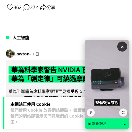
362
27
分享
↗
人工智能
×
Lawton
1 日
華為科學家警告 NVIDIA 已近物理極限
華為「韜定律」可繞過摩爾定律瓶頸
華為半導體首席科學家廖恒罕見接受近 5 小時專訪，警告
NVIDIA 等西方晶片巨頭正逼近物理極限，傳統製程升級已失經
本網站正使用 Cookie
閱讀全文
濟效益。他同時介紹華為...
我們使用 Cookie 改善網站體驗。 繼續使用
🎵
⛶
我們的網站即表示您同意我們的
Cookie 政
1,591
602
分享
↗
策
。
📖 詳細評測
→