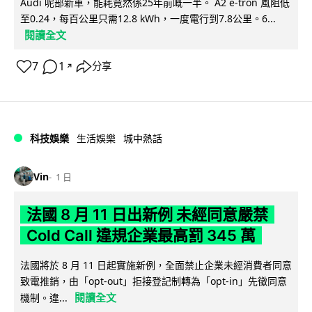
Audi 呢部新車，能耗竟然係25年前嘅一半。 A2 e-tron 風阻低
至0.24，每百公里只需12.8 kWh，一度電行到7.8公里。6...
閱讀全文
7
1
分享
↗
科技娛樂
生活娛樂
城中熱話
Vin
1 日
法國 8 月 11 日出新例 未經同意嚴禁
Cold Call 違規企業最高罰 345 萬
法國將於 8 月 11 日起實施新例，全面禁止企業未經消費者同意
致電推銷，由「opt-out」拒接登記制轉為「opt-in」先徵同意
閱讀全文
機制。違...