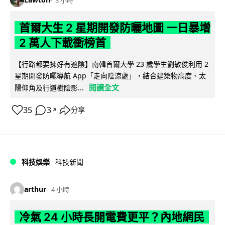
3 小時
首爾大生 2 星期開發防曬地圖 一日暴增
2 萬人下載衝榜首
【行路都要揀好有遮陰】南韓首爾大學 23 歲學生劉敏俊利用 2
星期開發防曬導航 App「走向陰涼處」，結合建築物高度、太
閱讀全文
陽仰角及行道樹陰影...
35
3
分享
↗
科技娛樂
科技新聞
arthur
4 小時
冷氣 24 小時長開電費更平？內地網民