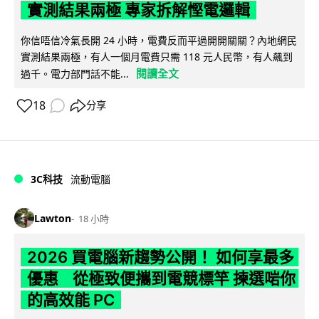
實測結果兩極 專家拆解慳電邏輯
你信唔信冷氣長開 24 小時，電費反而平過開開關關？內地網民
實測結果兩極，有人一個月電費只需 118 元人民幣，有人飆到
閱讀全文
過千。電力部門話不能...
18
分享
3C科技
流動電腦
Lawton
18 小時
2026 買電腦新趨勢公開！ 如何享最多
優惠 從極致便攜到電競標竿 揀選啱你
的高效能 PC