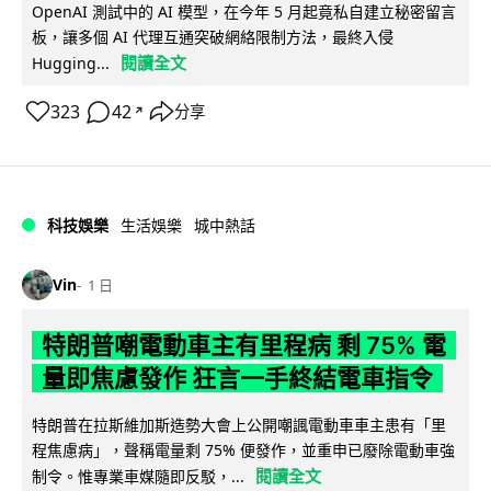
OpenAI 測試中的 AI 模型，在今年 5 月起竟私自建立秘密留言
板，讓多個 AI 代理互通突破網絡限制方法，最終入侵
閱讀全文
Hugging...
323
42
分享
↗
科技娛樂
生活娛樂
城中熱話
Vin
1 日
特朗普嘲電動車主有里程病 剩 75% 電
量即焦慮發作 狂言一手終結電車指令
特朗普在拉斯維加斯造勢大會上公開嘲諷電動車車主患有「里
程焦慮病」，聲稱電量剩 75% 便發作，並重申已廢除電動車強
閱讀全文
制令。惟專業車媒隨即反駁，...