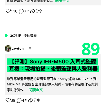
閱讀全文
動鄰居報警。警方到場揭發整...
110
7
分享
↗
3C科技
流動音樂
89
Lawton
1 日
【評測】Sony IER-M500 入耳式監聽
耳機：現場拍攝、後製監聽與人聲利器
談到專業混音專用的聲音監聽耳機，Sony 經典 MDR-7506 到
MDR-M1 專業錄音室耳機都為人熟悉。而現在舞台製作者與創
閱讀全文
意影像製作...
38
4
分享
↗