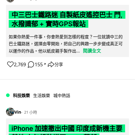
中三巴士鐵路迷 自製紙皮遙控巴士 門,
水撥識郁 + 實時GPS報站
如果你熱愛一件事，你會熱愛到怎樣的程度？一位就讀中三的
巴士鐵路迷，選擇由零開始，把自己的興趣一步步變成真正可
閱讀全文
以運作的作品。他以紙皮親手製作出...
2,769
155
分享
↗
科技娛樂
生活娛樂
城中熱話
Vin
21 小時
iPhone 加速撤出中國 印度成新機主要