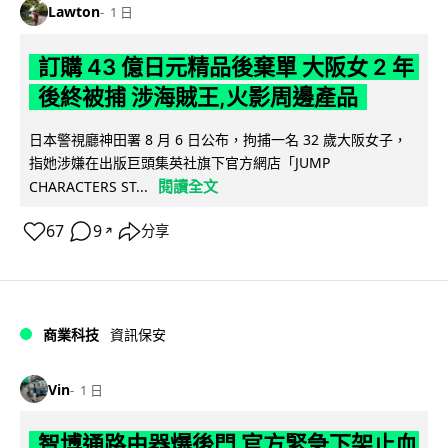
Lawton
1 日
訂購 43 億日元精品後棄單 大阪女 2 年
後終被捕 涉海賊王,火影周邊產品
日本警視廳神田署 8 月 6 日公布，拘捕一名 32 歲大阪女子，
指她涉嫌在出版巨頭集英社旗下官方網店「JUMP
閱讀全文
CHARACTERS ST...
67
9
分享
↗
商業科技
資訊保安
Vin
1 日
智博通路由器爆後門 官方緊急下架止血