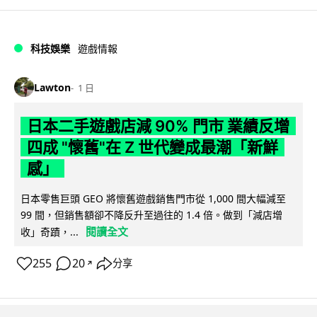
科技娛樂
遊戲情報
Lawton
1 日
日本二手遊戲店減 90% 門市 業績反增
四成 "懷舊"在 Z 世代變成最潮「新鮮
感」
日本零售巨頭 GEO 將懷舊遊戲銷售門市從 1,000 間大幅減至
99 間，但銷售額卻不降反升至過往的 1.4 倍。做到「減店增
閱讀全文
收」奇蹟，...
255
20
分享
↗