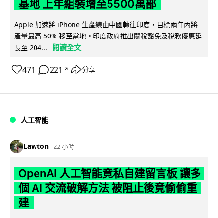
基地 上年組裝增至5500萬部
Apple 加速將 iPhone 生產線由中國轉往印度，目標兩年內將
產量最高 50% 移至當地。印度政府推出關稅豁免及稅務優惠延
閱讀全文
長至 204...
471
221
分享
↗
人工智能
Lawton
22 小時
OpenAI 人工智能竟私自建留言板 讓多
個 AI 交流破解方法 被阻止後竟偷偷重
建