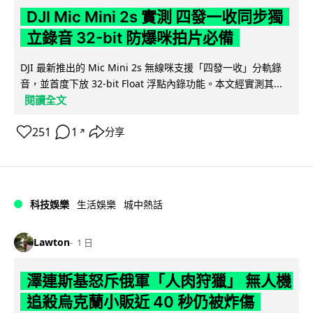
DJI Mic Mini 2s 實測 四發一收同步獨
立錄音 32-bit 防爆咪拍片必備
DJI 最新推出的 Mic Mini 2s 無線咪支援「四發一收」分軌錄
音，並首度下放 32-bit Float 浮點內錄功能。本文經實測其...
閱讀全文
251
1
分享
↗
科技娛樂
生活娛樂
城中熱話
Lawton
1 日
澤連斯基怒斥俄軍「人肉狩獵」 無人機
追殺烏克蘭小販近 40 秒仍被炸傷