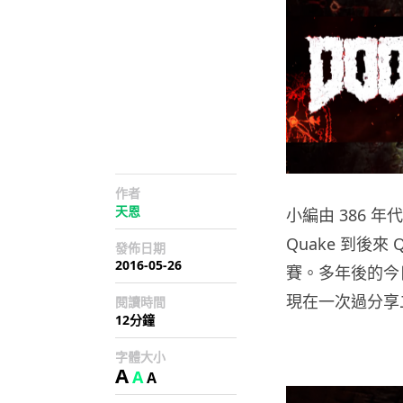
作者
天恩
小編由 386 年代就
Quake 到後來 Q
發佈日期
2016-05-26
賽。多年後的今日出
現在一次過分享二
閱讀時間
12分鐘
字體大小
A
A
A