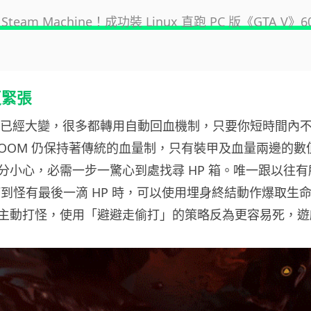
 Steam Machine！成功裝 Linux 直跑 PC 版《GTA V》6
更緊張
的模式已經大變，很多都轉用自動回血機制，只要你短時間內
DOOM 仍保持著傳統的血量制，只有裝甲及血量兩邊的數
分小心，必需一步一驚心到處找尋 HP 箱。唯一跟以往
打到怪有最後一滴 HP 時，可以使用埋身終結動作爆取生
主動打怪，使用「避避走偷打」的策略反為更容易死，遊戲