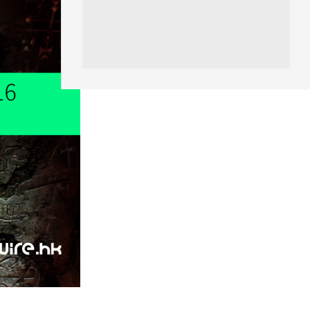
06.08.2026
人工智能
Meta AI 模型測試期間入侵他家
公司 三大 AI 巨頭接連曝安全
漏...
06.08.2026
科技新聞
Audi 最慳電量產車現身 A2 e-
tron 迷彩造型曝光 快充 2...
06.08.2026
城中熱話
法國 8 月 11 日出新例 未經同意
嚴禁 Cold Call 違規企...
06.08.2026