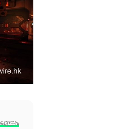
影視娛樂
Nicolas Cage 主演未上映電影
Netflix 遺失未加...
05.08.2026
人工智能
Elon Musk: SpaceX 將挑戰萬億
年收入 目標明年數據...
05.08.2026
人工智能
港大研原子級新晶片 AI 搜尋速度
提升一億倍 手機人臉識別免上雲
端
05.08.2026
流暢度運作