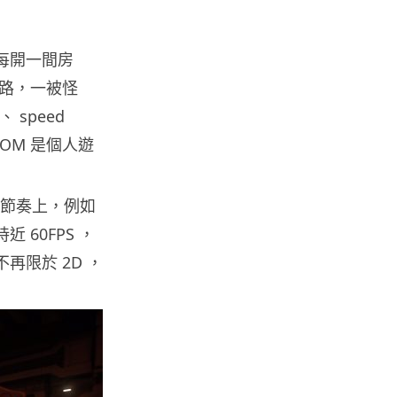
Tesla HW3 舊硬件裝 FSD v14
Lite 頻現過熱 部分...
06.08.2026
每開一間房
路，一被怪
人工智能
、 speed
港大工程學院研極簡架構晶片 搜
尋速度勝標準 CPU 1 億倍
OOM 是個人遊
06.08.2026
體，在節奏上，例如
人工智能
 60FPS ，
靠快閃記憶體紓緩 DRAM 不足
KIOXIA 推 XL1 記憶體...
再限於 2D ，
05.08.2026
資訊保安
東華學院誤發取錄電郵 全數
11,139 名申請人一度空歡喜 ...
05.08.2026