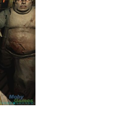
人工智能
Samsung 展示 Galaxy AI 新方
向 未來手機毋須輸入文字...
06.08.2026
城中熱話
港夫婦澳門的士拾相機 據為己有
被的士 Cam 睇到 2 個月後再...
06.08.2026
家居無線
逾 20 款平價路由器爆後門 每 35
秒自動連線回中國 全球 10 ...
06.08.2026
人工智能