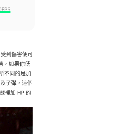
旅遊
0FPS
中國大陸航線燃油附加費今日再
降 連續 3 個月下調
05.08.2026
區塊鏈
Fun Coffee 咖啡騙局爆煲 咖啡
不受到傷害便可
包裝虛擬貨幣投資騙局 ...
值，如果你低
05.08.2026
有所不同的是加
命及子彈，這個
智慧城市
網約車條例生效 有司機暫時停工
裡加 HP 的
避風頭 的士業界籲白牌 &#8...
05.08.2026
人工智能
白宮拒測中國開放 AI 模型 業界