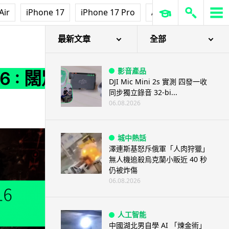
Air
iPhone 17
iPhone 17 Pro
AirPods Pro 3
Ap
最新文章
全部
影音產品
6 : 闊別
DJI Mic Mini 2s 實測 四發一收
同步獨立錄音 32-bi...
06.08.2026
城中熱話
澤連斯基怒斥俄軍「人肉狩獵」
無人機追殺烏克蘭小販近 40 秒
仍被炸傷
06.08.2026
人工智能
中國湖北男自學 AI 「煉金術」