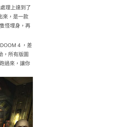
光影處理上達到了
人工智能
怪出來，是一款
華為科學家警告 NVIDIA 已近物
一兩隻怪埋身，再
理極限 華為「韜定律」可繞過
摩...
06.08.2026
DOOM 4 ，差
感動，所有版圖
城中熱話
跑過來，讓你
家長無得慳錢買二手書 電子啟動
碼鎖死二手教科書 學生無法做功
課
06.08.2026
遊戲情報
PlayStation 確認停產實體光碟
包裝印出重要通告 2...
06.08.2026